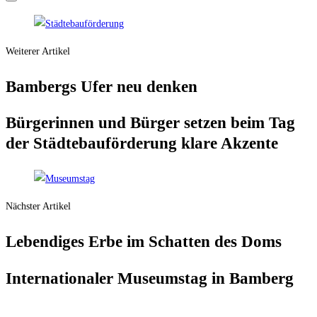
Weiterer Artikel
Bam­bergs Ufer neu denken
Bür­ge­rin­nen und Bür­ger set­zen beim Tag
der Städ­te­bau­för­de­rung kla­re Akzente
Nächster Artikel
Leben­di­ges Erbe im Schat­ten des Doms
Inter­na­tio­na­ler Muse­ums­tag in Bamberg