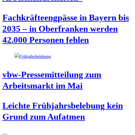
Fach­kräf­te­eng­päs­se in Bay­ern bis
2035 – in Ober­fran­ken wer­den
42.000 Per­so­nen fehlen
vbw-Pres­se­mit­tei­lung zum
Arbeits­markt im Mai
Leich­te Früh­jahrs­be­le­bung kein
Grund zum Aufatmen