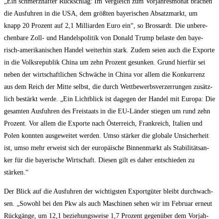
„Ein schmerz­haf­ter Rück­schlag: Im Ver­gleich zum Vor­jah­res­mo­nat bra­chen
die Aus­fuh­ren in die USA, dem größ­ten baye­ri­schen Absatz­markt, um
knapp 20 Pro­zent auf 2,1 Mil­li­ar­den Euro ein“, so Bros­sardt. Die unbe­re­
chen­ba­re Zoll- und Han­dels­po­li­tik von Donald Trump belas­te den baye­
risch-ame­ri­ka­ni­schen Han­del wei­ter­hin stark. Zudem sei­en auch die Expor­te
in die Volks­re­pu­blik Chi­na um zehn Pro­zent gesun­ken. Grund hier­für sei
neben der wirt­schaft­li­chen Schwä­che in Chi­na vor allem die Kon­kur­renz
aus dem Reich der Mit­te selbst, die durch Wett­be­werbs­ver­zer­run­gen zusätz­
lich bestärkt wer­de. „Ein Licht­blick ist dage­gen der Han­del mit Euro­pa: Die
gesam­ten Aus­fuh­ren des Frei­staats in die EU-Län­der stie­gen um rund zehn
Pro­zent. Vor allem die Expor­te nach Öster­reich, Frank­reich, Ita­li­en und
Polen konn­ten aus­ge­wei­tet wer­den. Umso stär­ker die glo­ba­le Unsi­cher­heit
ist, umso mehr erweist sich der euro­päi­sche Bin­nen­markt als Sta­bi­li­täts­an­
ker für die baye­ri­sche Wirt­schaft. Die­sen gilt es daher ent­schie­den zu
stärken.“
Der Blick auf die Aus­fuh­ren der wich­tigs­ten Export­gü­ter bleibt durch­wach­
sen. „Sowohl bei den Pkw als auch Maschi­nen sehen wir im Febru­ar erneut
Rück­gän­ge, um 12,1 bezie­hungs­wei­se 1,7 Pro­zent gegen­über dem Vor­jah­