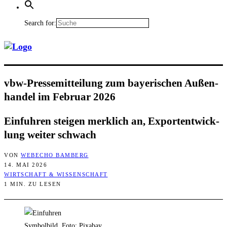
Search for:
vbw-Pres­se­mit­tei­lung zum baye­ri­schen Außen­
han­del im Febru­ar 2026
Ein­fuh­ren stei­gen merk­lich an, Export­ent­wick­
lung wei­ter schwach
VON
WEBECHO BAMBERG
14. MAI 2026
WIRTSCHAFT & WISSENSCHAFT
1 MIN. ZU LESEN
Symbolbild, Foto: Pixabay