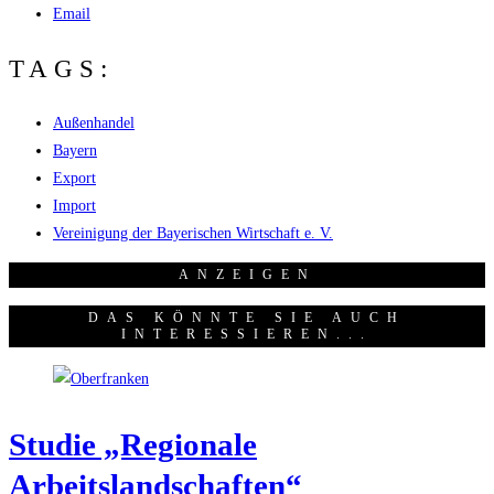
Email
TAGS:
Außenhandel
Bayern
Export
Import
Vereinigung der Bayerischen Wirtschaft e. V.
ANZEI­GEN
DAS KÖNNTE SIE AUCH
INTERESSIEREN...
Stu­die „Regio­na­le
Arbeitslandschaften“