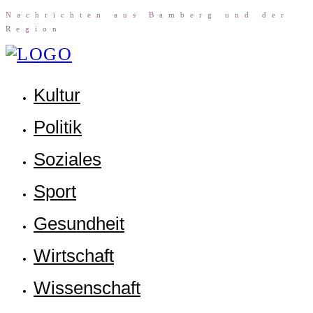
Nach­rich­ten aus Bam­berg und der
Region
Kul­tur
Poli­tik
Sozia­les
Sport
Gesund­heit
Wirt­schaft
Wis­sen­schaft