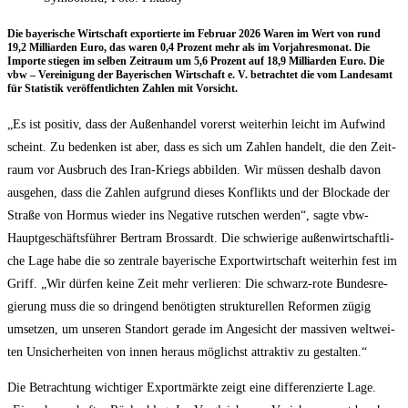
Die baye­ri­sche Wirt­schaft expor­tier­te im Febru­ar 2026 Waren im Wert von rund
19,2 Mil­li­ar­den Euro, das waren 0,4 Pro­zent mehr als im Vor­jah­res­mo­nat. Die
Impor­te stie­gen im sel­ben Zeit­raum um 5,6 Pro­zent auf 18,9 Mil­li­ar­den Euro. Die
vbw – Ver­ei­ni­gung der Baye­ri­schen Wirt­schaft e. V. betrach­tet die vom Lan­des­amt
für Sta­tis­tik ver­öf­fent­lich­ten Zah­len mit Vorsicht.
„Es ist posi­tiv, dass der Außen­han­del vor­erst wei­ter­hin leicht im Auf­wind
scheint. Zu beden­ken ist aber, dass es sich um Zah­len han­delt, die den Zeit­
raum vor Aus­bruch des Iran-Kriegs abbil­den. Wir müs­sen des­halb davon
aus­ge­hen, dass die Zah­len auf­grund die­ses Kon­flikts und der Blo­cka­de der
Stra­ße von Hor­mus wie­der ins Nega­ti­ve rut­schen wer­den“, sag­te vbw-
Haupt­ge­schäfts­füh­rer Bert­ram Bros­sardt. Die schwie­ri­ge außen­wirt­schaft­li­
che Lage habe die so zen­tra­le baye­ri­sche Export­wirt­schaft wei­ter­hin fest im
Griff. „Wir dür­fen kei­ne Zeit mehr ver­lie­ren: Die schwarz-rote Bun­des­re­
gie­rung muss die so drin­gend benö­tig­ten struk­tu­rel­len Refor­men zügig
umset­zen, um unse­ren Stand­ort gera­de im Ange­sicht der mas­si­ven welt­wei­
ten Unsi­cher­hei­ten von innen her­aus mög­lichst attrak­tiv zu gestalten.“
Die Betrach­tung wich­ti­ger Export­märk­te zeigt eine dif­fe­ren­zier­te Lage.