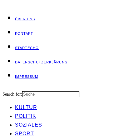
ÜBER UNS
KON­TAKT
STADT­ECHO
DATEN­SCHUTZ­ER­KLÄ­RUNG
IMPRES­SUM
Search for:
KUL­TUR
POLI­TIK
SOZIA­LES
SPORT