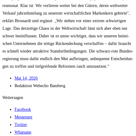
res­mo­nat. Klar ist: Wir ver­lie­ren wei­ter bei den Gütern, deren welt­wei­ter
Ver­kauf jahr­zehn­te­lang zu unse­rem wirt­schaft­li­chen Mar­ken­kern gehör­te“,
erklärt Bros­sardt und ergänzt: „Wir ste­hen vor einer extrem schwie­ri­gen
Lage. Das der­zei­ti­ge Cha­os in der Welt­wirt­schaft lässt sich aber eben nur
schwer beein­flus­sen. Daher ist es umso wich­ti­ger, dass wir unse­ren hei­mi­
schen Unter­neh­men die nöti­ge Rücken­de­ckung ver­schaf­fen – dafür braucht
es schnell wie­der attrak­ti­ve Stand­ort­be­din­gun­gen. Die schwarz-rote Bun­des­
re­gie­rung muss dafür end­lich den Mut auf­brin­gen, unbe­que­me Ent­schei­dun­
gen zu tref­fen und tief­grei­fen­de Refor­men rasch umzusetzen.“
Mai 14, 2026
Redak­ti­on
Web­echo Bamberg
Weitersagen
Facebook
Messenger
Twitter
Whatsapp