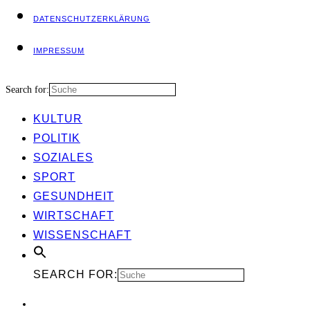
DATEN­SCHUTZ­ER­KLÄ­RUNG
IMPRES­SUM
Search for:
KUL­TUR
POLI­TIK
SOZIA­LES
SPORT
GESUND­HEIT
WIRT­SCHAFT
WIS­SEN­SCHAFT
SEARCH FOR: