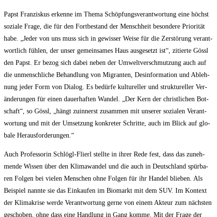
Papst Fran­zis­kus erken­ne im The­ma Schöp­fungs­ver­ant­wor­tung eine höchst
sozia­le Fra­ge, die für den Fort­be­stand der Mensch­heit beson­de­re Prio­ri­tät
habe. „Jeder von uns muss sich in gewis­ser Wei­se für die Zer­stö­rung ver­ant­
wort­lich füh­len, der unser gemein­sa­mes Haus aus­ge­setzt ist“, zitier­te Gössl
den Papst. Er bezog sich dabei neben der Umwelt­ver­schmut­zung auch auf
die unmensch­li­che Behand­lung von Migran­ten, Des­in­for­ma­ti­on und Ableh­
nung jeder Form von Dia­log. Es bedür­fe kul­tu­rel­ler und struk­tu­rel­ler Ver­
än­de­run­gen für einen dau­er­haf­ten Wan­del. „Der Kern der christ­li­chen Bot­
schaft“, so Gössl, „hängt zuin­nerst zusam­men mit unse­rer sozia­len Ver­ant­
wor­tung und mit der Umset­zung kon­kre­ter Schrit­te, auch im Blick auf glo­
ba­le Herausforderungen.“
Auch Pro­fes­so­rin Schlögl-Flierl stell­te in ihrer Rede fest, dass das zuneh­
men­de Wis­sen über den Kli­ma­wan­del und die auch in Deutsch­land spür­ba­
ren Fol­gen bei vie­len Men­schen ohne Fol­gen für ihr Han­del blie­ben. Als
Bei­spiel nann­te sie das Ein­kau­fen im Bio­markt mit dem SUV. Im Kon­text
der Kli­ma­kri­se wer­de Ver­ant­wor­tung ger­ne von einem Akteur zum nächs­ten
gescho­ben, ohne dass eine Hand­lung in Gang kom­me. Mit der Fra­ge der