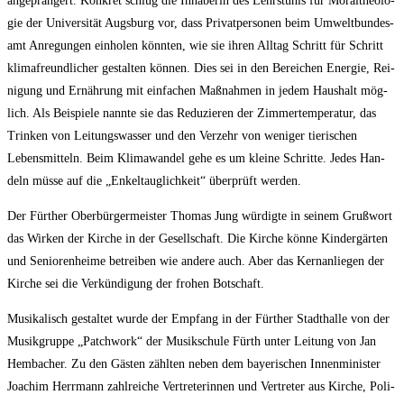
ange­pran­gert. Kon­kret schlug die Inha­be­rin des Lehr­stuhls für Moral­theo­lo­
gie der Uni­ver­si­tät Augs­burg vor, dass Pri­vat­per­so­nen beim Umwelt­bun­des­
amt Anre­gun­gen ein­ho­len könn­ten, wie sie ihren All­tag Schritt für Schritt
kli­ma­freund­li­cher gestal­ten kön­nen. Dies sei in den Berei­chen Ener­gie, Rei­
ni­gung und Ernäh­rung mit ein­fa­chen Maß­nah­men in jedem Haus­halt mög­
lich. Als Bei­spie­le nann­te sie das Redu­zie­ren der Zim­mer­tem­pe­ra­tur, das
Trin­ken von Lei­tungs­was­ser und den Ver­zehr von weni­ger tie­ri­schen
Lebens­mit­teln. Beim Kli­ma­wan­del gehe es um klei­ne Schrit­te. Jedes Han­
deln müs­se auf die „Enkel­taug­lich­keit“ über­prüft werden.
Der Für­ther Ober­bür­ger­meis­ter Tho­mas Jung wür­dig­te in sei­nem Gruß­wort
das Wir­ken der Kir­che in der Gesell­schaft. Die Kir­che kön­ne Kin­der­gär­ten
und Senio­ren­hei­me betrei­ben wie ande­re auch. Aber das Kern­an­lie­gen der
Kir­che sei die Ver­kün­di­gung der fro­hen Botschaft.
Musi­ka­lisch gestal­tet wur­de der Emp­fang in der Für­ther Stadt­hal­le von der
Musik­grup­pe „Patch­work“ der Musik­schu­le Fürth unter Lei­tung von Jan
Hem­ba­cher. Zu den Gäs­ten zähl­ten neben dem baye­ri­schen Innen­mi­nis­ter
Joa­chim Herr­mann zahl­rei­che Ver­tre­te­rin­nen und Ver­tre­ter aus Kir­che, Poli­