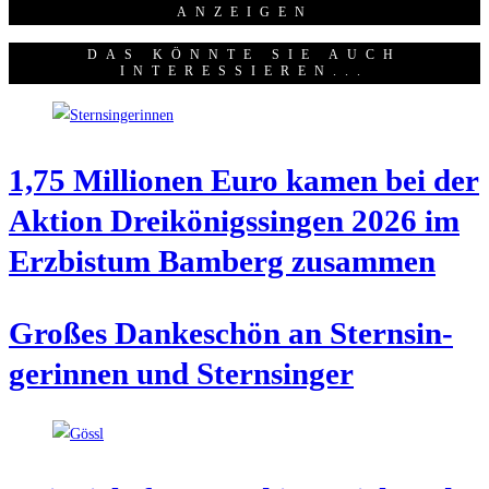
ANZEI­GEN
DAS KÖNNTE SIE AUCH
INTERESSIEREN...
1,75 Mil­lio­nen Euro kamen bei der
Akti­on Drei­kö­nigs­sin­gen 2026 im
Erz­bis­tum Bam­berg zusammen
Gro­ßes Dan­ke­schön an Stern­sin­
ge­rin­nen und Sternsinger