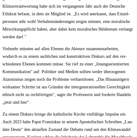
Kli­ma­ver­ant­wor­tung habe sich im ver­gan­ge­nen Jahr auch der Deut­sche
Ethik­rat befasst, in dem sie Mit­glied ist. „Es wird aner­kannt, dass Ein­zel­
per­so­nen sehr wohl Ver­hal­tens­än­de­run­gen zei­gen müs­sen, eine mora­li­sche
Mit­wir­kungs­pflicht haben, aber dabei kein mora­li­sches Hel­den­tum ver­langt
wer­den darf.“
Viel­mehr müss­ten auf allen Ebe­nen die Akteu­re zusam­men­ar­bei­ten,
wodurch es zu einem sach­li­chen und kon­struk­ti­ven Dis­kurs auf den ver­
schie­de­nen Ebe­nen kom­men müs­se. Sie rief zu einer „lösungs­ori­en­tier­ten
Kom­mu­ni­ka­ti­on“ auf: Poli­ti­ker und Medi­en soll­ten weder über­zo­ge­nen
Alar­mis­mus zei­gen noch die Pro­ble­me ver­harm­lo­sen. „Das Hin­aus­zö­gern
wirk­sa­mer Schrit­te ist aus Grün­den der inter­ge­ne­ra­tio­nel­len Gerech­tig­keit
ethisch nicht zu recht­fer­ti­gen“, sag­te die Pro­fes­so­rin und for­der­te Han­deln
„jetzt und hier“.
Zu einem Dis­kurs brin­ge die katho­li­sche Kir­che viel­fäl­ti­ge Impul­se ein.
Auch 2023 habe Papst Fran­zis­kus in sei­nem Apos­to­li­schen Schrei­ben „Lau­
da­te Deum“ den aktu­el­len Zustand der Debat­te rund um den Kli­ma­wan­del