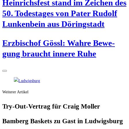
Hein­richs­fest stand im Zei­chen des
50. Todes­ta­ges von Pater Rudolf
Lun­ken­bein aus Döringstadt
Erz­bi­schof Gössl: Wah­re Bewe­
gung braucht inne­re Ruhe
Weiterer Artikel
Try-Out-Ver­trag für Craig Moller
Bam­berg Bas­kets zu Gast in Ludwigsburg