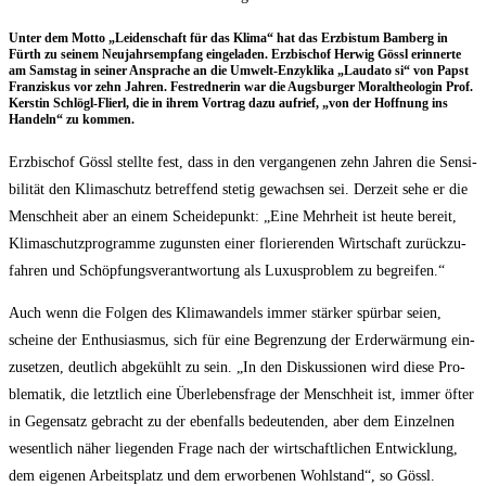
Unter dem Mot­to „Lei­den­schaft für das Kli­ma“ hat das Erz­bis­tum Bam­berg in
Fürth zu sei­nem Neu­jahrs­emp­fang ein­ge­la­den. Erz­bi­schof Her­wig Gössl erin­ner­te
am Sams­tag in sei­ner Anspra­che an die Umwelt-Enzy­kli­ka „Lau­da­to si“ von Papst
Fran­zis­kus vor zehn Jah­ren. Fest­red­ne­rin war die Augs­bur­ger Moral­theo­lo­gin Prof.
Kers­tin Schlögl-Flierl, die in ihrem Vor­trag dazu auf­rief, „von der Hoff­nung ins
Han­deln“ zu kommen.
Erz­bi­schof Gössl stell­te fest, dass in den ver­gan­ge­nen zehn Jah­ren die Sen­si­
bi­li­tät den Kli­ma­schutz betref­fend ste­tig gewach­sen sei. Der­zeit sehe er die
Mensch­heit aber an einem Schei­de­punkt: „Eine Mehr­heit ist heu­te bereit,
Kli­ma­schutz­pro­gram­me zuguns­ten einer flo­rie­ren­den Wirt­schaft zurück­zu­
fah­ren und Schöp­fungs­ver­ant­wor­tung als Luxus­pro­blem zu begreifen.“
Auch wenn die Fol­gen des Kli­ma­wan­dels immer stär­ker spür­bar sei­en,
schei­ne der Enthu­si­as­mus, sich für eine Begren­zung der Erd­er­wär­mung ein­
zu­set­zen, deut­lich abge­kühlt zu sein. „In den Dis­kus­sio­nen wird die­se Pro­
ble­ma­tik, die letzt­lich eine Über­le­bens­fra­ge der Mensch­heit ist, immer öfter
in Gegen­satz gebracht zu der eben­falls bedeu­ten­den, aber dem Ein­zel­nen
wesent­lich näher lie­gen­den Fra­ge nach der wirt­schaft­li­chen Ent­wick­lung,
dem eige­nen Arbeits­platz und dem erwor­be­nen Wohl­stand“, so Gössl.