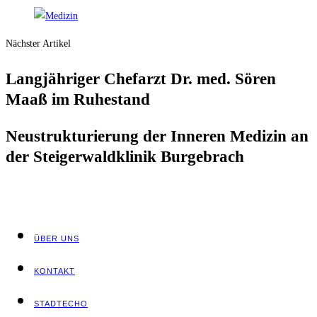
Nächster Artikel
Lang­jäh­ri­ger Chef­arzt Dr. med. Sören
Maaß im Ruhestand
Neu­struk­tu­rie­rung der Inne­ren Medi­zin an
der Stei­ger­wald­kli­nik Burgebrach
ÜBER UNS
KON­TAKT
STADT­ECHO