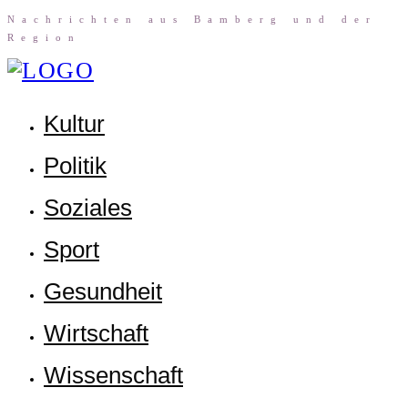
Nach­rich­ten aus Bam­berg und der
Region
Kul­tur
Poli­tik
Sozia­les
Sport
Gesund­heit
Wirt­schaft
Wis­sen­schaft