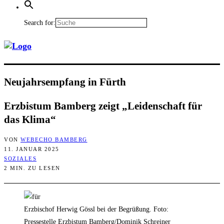
Search for:
Neu­jahrs­emp­fang in Fürth
Erz­bis­tum Bam­berg zeigt „Lei­den­schaft für
das Klima“
VON
WEBECHO BAMBERG
11. JANUAR 2025
SOZIALES
2 MIN. ZU LESEN
Erzbischof Herwig Gössl bei der Begrüßung. Foto:
Pressestelle Erzbistum Bamberg/Dominik Schreiner