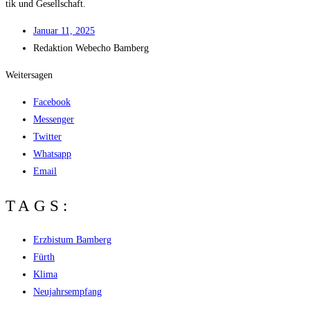
tik und Gesellschaft.
Janu­ar 11, 2025
Redak­ti­on
Web­echo Bamberg
Weitersagen
Facebook
Messenger
Twitter
Whatsapp
Email
TAGS:
Erzbistum Bamberg
Fürth
Klima
Neujahrsempfang