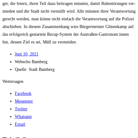
ger, die fei­ern, ihren Teil dazu bei­tra­gen müss­ten, damit Ruhe­stö­run­gen ver­
mie­den und die Stadt nicht ver­müllt wird. Alle müss­ten ihrer Ver­ant­wor­tung
gerecht wer­den, man kön­ne nicht ein­fach die Ver­ant­wor­tung auf die Poli­zei
abschie­ben. In die­sem Zusam­men­hang wies Bür­ger­meis­ter Glüsen­kamp auf
das erfolg­reich gestar­te­te Recup-Sys­tem der Austraßen-Gastronom:innen
hin, des­sen Ziel es sei, Müll zu vermeiden.
Juni 10, 2021
Web­echo Bamberg
Quel­le: Stadt Bamberg
Weitersagen
Facebook
Messenger
Twitter
Whatsapp
Email