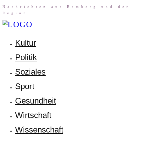
Nach­rich­ten aus Bam­berg und der
Region
Kul­tur
Poli­tik
Sozia­les
Sport
Gesund­heit
Wirt­schaft
Wis­sen­schaft