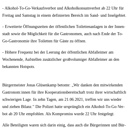
- Alko­hol-To-Go-Ver­kaufs­ver­bot und Alko­hol­kon­sum­ver­bot ab 22 Uhr für
Frei­tag und Sams­tag in einem defi­nier­ten Bereich im Sand- und Inselgebiet.
- Erwei­ter­te Öff­nungs­zei­ten der öffent­li­chen Toi­let­ten­an­la­gen in der Innen­
stadt sowie die Mög­lich­keit für die Gas­tro­no­men, auch nach Ende der To-
Go-Gas­tro­no­mie ihre Toi­let­ten für Gäs­te zu öffnen.
- Höhe­re Fre­quenz bei der Lee­rung der öffent­li­chen Abfall­ei­mer am
Wochen­en­de, Auf­stel­len zusätz­li­cher groß­vo­lu­mi­ger Abfall­ei­mer an den
bekann­ten Hotspots.
Bür­ger­meis­ter Jonas Glüsen­kamp beton­te: „Wir dan­ken den mit­wir­ken­den
Gastronom:innen für ihre Koope­ra­ti­ons­be­reit­schaft trotz ihrer wirt­schaft­lich
schwie­ri­gen Lage. In zehn Tagen, am 21.06.2021, tref­fen wir uns wie­der
und zie­hen Bilanz.“ Die Poli­zei hat­te ursprüng­lich ein Alko­hol-To-Go-Ver­
bot ab 20 Uhr emp­foh­len. Als Kom­pro­miss wur­de 22 Uhr festgelegt.
Alle Betei­lig­ten waren sich dar­in einig, dass auch die Bür­ge­rin­nen und Bür­