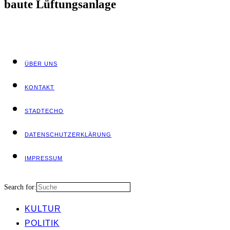
bau­te Lüftungsanlage
ÜBER UNS
KON­TAKT
STADT­ECHO
DATEN­SCHUTZ­ER­KLÄ­RUNG
IMPRES­SUM
Search for:
KUL­TUR
POLI­TIK