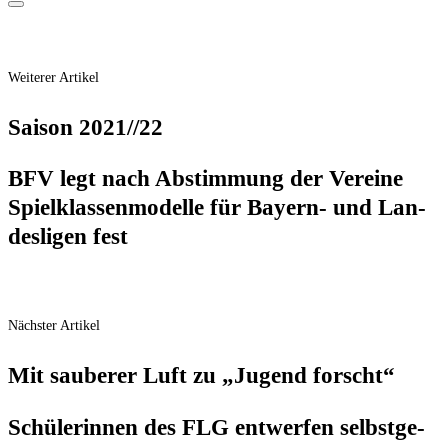
Weiterer Artikel
Sai­son 2021/​/​22
BFV legt nach Abstim­mung der Ver­ei­ne
Spiel­klas­sen­mo­del­le für Bay­ern- und Lan­
des­li­gen fest
Nächster Artikel
Mit sau­be­rer Luft zu „Jugend forscht“
Schü­le­rin­nen des FLG ent­wer­fen selbst­ge­