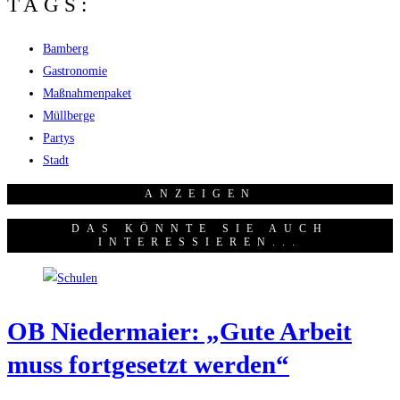
TAGS:
Bamberg
Gastronomie
Maßnahmenpaket
Müllberge
Partys
Stadt
ANZEI­GEN
DAS KÖNNTE SIE AUCH
INTERESSIEREN...
OB Nie­der­mai­er: „Gute Arbeit
muss fort­ge­setzt werden“