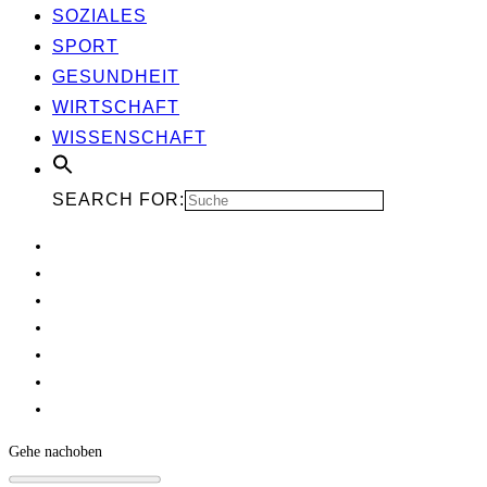
SOZIA­LES
SPORT
GESUND­HEIT
WIRT­SCHAFT
WIS­SEN­SCHAFT
SEARCH FOR:
Gehe nach
oben