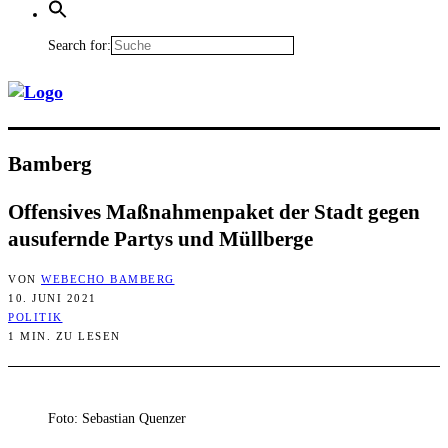
Search for:
Bam­berg
Offen­si­ves Maß­nah­men­pa­ket der Stadt gegen
aus­ufern­de Par­tys und Müllberge
VON
WEBECHO BAMBERG
10. JUNI 2021
POLITIK
1 MIN. ZU LESEN
Foto: Sebastian Quenzer