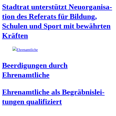
Stadt­rat unter­stützt Neu­or­ga­ni­sa­
ti­on des Refe­rats für Bil­dung,
Schu­len und Sport mit bewähr­ten
Kräften
Beer­di­gun­gen durch
Ehrenamtliche
Ehren­amt­li­che als Begräb­nis­lei­
tun­gen qualifiziert