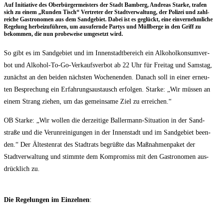
Auf Initia­ti­ve des Ober­bür­ger­meis­ters der Stadt Bam­berg, Andre­as Star­ke, tra­fen
sich zu einem „Run­den Tisch“ Ver­tre­ter der Stadt­ver­wal­tung, der Poli­zei und zahl­
rei­che Gas­tro­no­men aus dem Sand­ge­biet. Dabei ist es geglückt, eine ein­ver­nehm­li­che
Rege­lung her­bei­zu­füh­ren, um aus­ufern­de Par­tys und Müll­ber­ge in den Griff zu
bekom­men, die nun pro­be­wei­se umge­setzt wird.
So gibt es im Sand­ge­biet und im Innen­stadt­be­reich ein Alko­hol­kon­sum­ver­
bot und Alko­hol-To-Go-Ver­kaufs­ver­bot ab 22 Uhr für Frei­tag und Sams­tag,
zunächst an den bei­den nächs­ten Wochen­en­den. Danach soll in einer erneu­
ten Bespre­chung ein Erfah­rungs­aus­tausch erfol­gen. Star­ke: „Wir müs­sen an
einem Strang zie­hen, um das gemein­sa­me Ziel zu erreichen.“
OB Star­ke: „Wir wol­len die der­zei­ti­ge Bal­ler­mann-Situa­ti­on in der Sand­
stra­ße und die Ver­un­rei­ni­gun­gen in der Innen­stadt und im Sand­ge­biet been­
den.“ Der Ältes­ten­rat des Stadt­rats begrüß­te das Maß­nah­men­pa­ket der
Stadt­ver­wal­tung und stimm­te dem Kom­pro­miss mit den Gas­tro­no­men aus­
drück­lich zu.
Die Rege­lun­gen im Ein­zel­nen
: