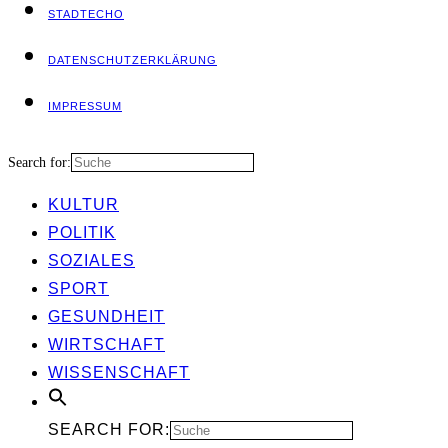
STADT­ECHO
DATEN­SCHUTZ­ER­KLÄ­RUNG
IMPRES­SUM
Search for:
KUL­TUR
POLI­TIK
SOZIA­LES
SPORT
GESUND­HEIT
WIRT­SCHAFT
WIS­SEN­SCHAFT
SEARCH FOR: