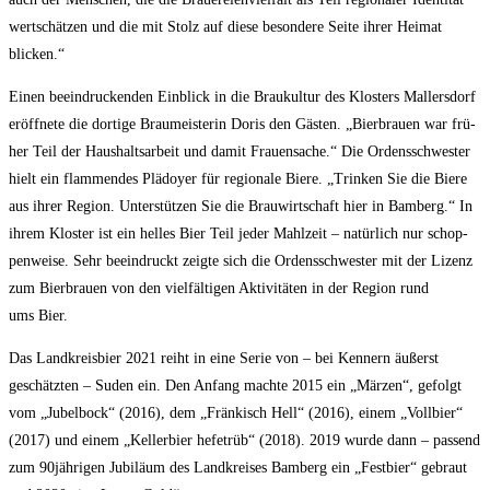
wert­schät­zen und die mit Stolz auf die­se beson­de­re Sei­te ihrer Hei­mat
blicken.“
Einen beein­dru­cken­den Ein­blick in die Brau­kul­tur des Klos­ters Mal­lers­dorf
eröff­ne­te die dor­ti­ge Brau­meis­te­rin Doris den Gäs­ten. „Bier­brau­en war frü­
her Teil der Haus­halts­ar­beit und damit Frau­en­sa­che.“ Die Ordens­schwes­ter
hielt ein flam­men­des Plä­doy­er für regio­na­le Bie­re. „Trin­ken Sie die Bie­re
aus ihrer Regi­on. Unter­stüt­zen Sie die Brau­wirt­schaft hier in Bam­berg.“ In
ihrem Klos­ter ist ein hel­les Bier Teil jeder Mahl­zeit – natür­lich nur schop­
pen­wei­se. Sehr beein­druckt zeig­te sich die Ordens­schwes­ter mit der Lizenz
zum Bier­brau­en von den viel­fäl­ti­gen Akti­vi­tä­ten in der Regi­on rund
ums Bier.
Das Land­kreis­bier 2021 reiht in eine Serie von – bei Ken­nern äußerst
geschätz­ten – Suden ein. Den Anfang mach­te 2015 ein „Märzen“, gefolgt
vom „Jubel­bock“ (2016), dem „Frän­kisch Hell“ (2016), einem „Voll­bier“
(2017) und einem „Kel­ler­bier hefe­trüb“ (2018). 2019 wur­de dann – pas­send
zum 90jährigen Jubi­lä­um des Land­krei­ses Bam­berg ein „Fest­bier“ gebraut