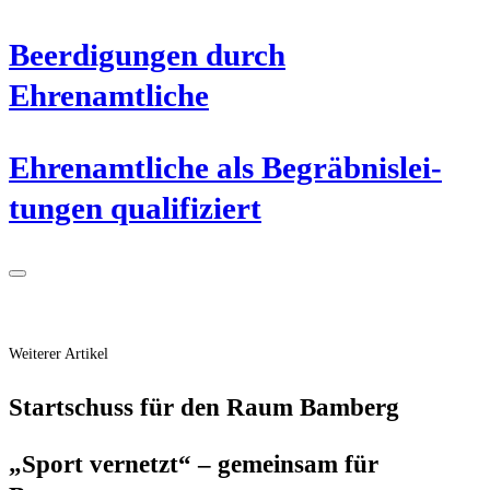
Beer­di­gun­gen durch
Ehrenamtliche
Ehren­amt­li­che als Begräb­nis­lei­
tun­gen qualifiziert
Weiterer Artikel
Start­schuss für den Raum Bamberg
„Sport ver­netzt“ – gemein­sam für