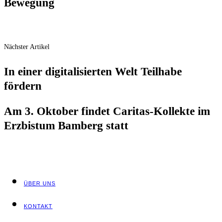
Bewegung
Nächster Artikel
In einer digi­ta­li­sier­ten Welt Teil­ha­be
fördern
Am 3. Okto­ber fin­det Cari­tas-Kol­lek­te im
Erz­bis­tum Bam­berg statt
ÜBER UNS
KON­TAKT