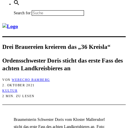
Search for:
Drei Braue­rei­en kre­ieren das „36 Kreisla“
Ordens­schwes­ter Doris sticht das ers­te Fass des
ach­ten Land­kreis­bie­res an
VON
WEBECHO BAMBERG
2. OKTOBER 2021
KULTUR
2 MIN. ZU LESEN
Braumeisterin Schwester Doris vom Kloster Mallersdorf
sticht das erste Fass des achten Landkreisbieres an. Foto: