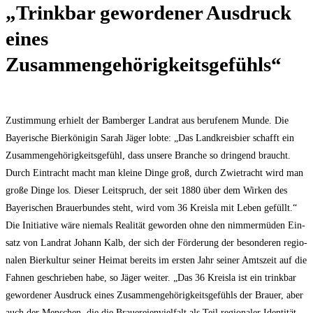
„Trink­bar gewor­de­ner Aus­druck
eines
Zusammengehörigkeitsgefühls“
Zustim­mung erhielt der Bam­ber­ger Land­rat aus beru­fe­nem Mun­de. Die
Baye­ri­sche Bier­kö­ni­gin Sarah Jäger lob­te: „Das Land­kreis­bier schafft ein
Zusam­men­ge­hö­rig­keits­ge­fühl, dass unse­re Bran­che so drin­gend braucht.
Durch Ein­tracht macht man klei­ne Din­ge groß, durch Zwie­tracht wird man
gro­ße Din­ge los. Die­ser Leit­spruch, der seit 1880 über dem Wir­ken des
Baye­ri­schen Brau­er­bun­des steht, wird vom 36 Kreis­la mit Leben gefüllt.“
Die Initia­ti­ve wäre nie­mals Rea­li­tät gewor­den ohne den nim­mer­mü­den Ein­
satz von Land­rat Johann Kalb, der sich der För­de­rung der beson­de­ren regio­
na­len Bier­kul­tur sei­ner Hei­mat bereits im ers­ten Jahr sei­ner Amts­zeit auf die
Fah­nen geschrie­ben habe, so Jäger wei­ter. „Das 36 Kreis­la ist ein trink­bar
gewor­de­ner Aus­druck eines Zusam­men­ge­hö­rig­keits­ge­fühls der Brau­er, aber
auch der Men­schen, die die Braue­rei­en­viel­falt als Teil regio­na­ler Iden­ti­tät