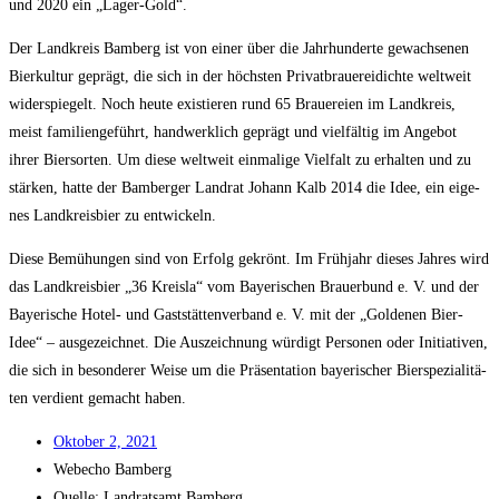
und 2020 ein „Lager-Gold“.
Der Land­kreis Bam­berg ist von einer über die Jahr­hun­der­te gewach­se­nen
Bier­kul­tur geprägt, die sich in der höchs­ten Pri­vat­braue­rei­dich­te welt­weit
wider­spie­gelt. Noch heu­te exis­tie­ren rund 65 Braue­rei­en im Land­kreis,
meist fami­li­en­ge­führt, hand­werk­lich geprägt und viel­fäl­tig im Ange­bot
ihrer Bier­sor­ten. Um die­se welt­weit ein­ma­li­ge Viel­falt zu erhal­ten und zu
stär­ken, hat­te der Bam­ber­ger Land­rat Johann Kalb 2014 die Idee, ein eige­
nes Land­kreis­bier zu entwickeln.
Die­se Bemü­hun­gen sind von Erfolg gekrönt. Im Früh­jahr die­ses Jah­res wird
das Land­kreis­bier „36 Kreis­la“ vom Baye­ri­schen Brau­er­bund e. V. und der
Baye­ri­sche Hotel- und Gast­stät­ten­ver­band e. V. mit der „Gol­de­nen Bier­
Idee“ – aus­ge­zeich­net. Die Aus­zeich­nung wür­digt Per­so­nen oder Initia­ti­ven,
die sich in beson­de­rer Wei­se um die Prä­sen­ta­ti­on baye­ri­scher Bier­spe­zia­li­tä­
ten ver­dient gemacht haben.
Okto­ber 2, 2021
Web­echo Bamberg
Quel­le: Land­rats­amt Bamberg