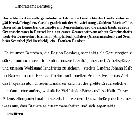
Landratsamt Bamberg
Das ach­te wird als außer­ge­wöhn­li­ches Jahr in die Geschich­te des Land­kreis­bie­res
„36 Kreis­la“ ein­ge­hen. Gera­de geadelt mit der Aus­zeich­nung „Gol­de­ne Bier­idee“ des
Baye­ri­schen Brau­er­bun­des, zapf­te am Don­ners­tag­abend die ein­zi­ge bier­brau­en­de
Ordens­schwes­ter in Deutsch­land den ers­ten Gers­ten­saft vom ach­ten Gemein­schafts­
werk der Braue­rei­en Herr­mann (Amp­fer­bach), Kai­ser (Gras­manns­dorf) und Stern­
bräu Scheu­bel (Schlüs­sel­feld): ein „Fran­ken Dunkel“.
„Es ist unser Bestre­ben, die Regi­on Bam­berg nach­hal­tig als Genuss­re­gi­on zu
stär­ken und so unse­re Brau­kul­tur, unse­re Iden­ti­tät, aber auch Arbeits­plät­ze
und unse­ren Wohl­stand lang­fris­tig zu sichern“, steck­te Land­rat Johann Kalb
im Bau­ern­mu­se­um Frens­dorf beim tra­di­tio­nel­len Brau­er­sil­ves­ter das Ziel
des Pro­jek­tes ab. „Unse­ren Land­kreis zeich­net die größ­te Braue­rei­dich­te
und damit eine außer­ge­wöhn­li­che Viel­falt der Bie­re aus“, so Kalb. Die­ses
Allein­stel­lungs­merk­mal müs­se erhal­ten wer­den. Das schlie­ße jedoch kei­nes­
wegs aus, dass Braue­rei­en zusam­men­ar­bei­ten und sich gegen­sei­tig
unterstützen.