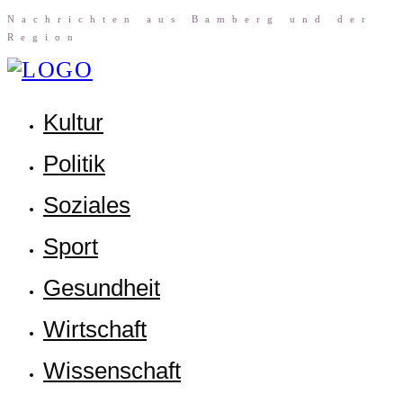
Nach­rich­ten aus Bam­berg und der
Region
Kul­tur
Poli­tik
Sozia­les
Sport
Gesund­heit
Wirt­schaft
Wis­sen­schaft