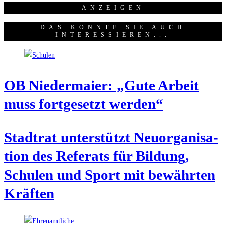
ANZEI­GEN
DAS KÖNNTE SIE AUCH
INTERESSIEREN...
OB Nie­der­mai­er: „Gute Arbeit
muss fort­ge­setzt werden“
Stadt­rat unter­stützt Neu­or­ga­ni­sa­
ti­on des Refe­rats für Bil­dung,
Schu­len und Sport mit bewähr­ten
Kräften