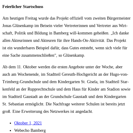
Fei­er­li­cher Startschuss
Am heu­ti­gen Frei­tag wur­de das Pro­jekt offi­zi­ell vom zwei­ten Bür­ger­meis­ter
Jonas Glüsen­kamp im Bei­sein vie­ler Ver­tre­te­rin­nen und Ver­tre­ter aus Wirt­
schaft, Poli­tik und Bil­dung in Bam­berg will-kom­men gehei­ßen. „Ich dan­ke
allen Akteu­rin­nen und Akteu­ren für ihre Hands-On-Akti­vi­tät. Das Pro­jekt
ist ein wun­der­ba­res Bei­spiel dafür, dass Gutes ent­steht, wenn sich vie­le für
eine Sache zusam­men­schlie­ßen“, so Glüsenkamp.
Ab dem 11. Okto­ber wer­den die ers­ten Ange­bo­te unter der Woche, aber
auch am Wochen­en­de, im Stadt­teil Gereuth-Hoch­ge­richt an der Hugo-von-
Trim­berg-Grund­schu­le und dem Kin­der­gar­ten St. Gise­la, im Stadt­teil Star­
ken­feld an der Rup­p­recht­schu­le und dem Haus für Kin­der am Sta­di­on sowie
im Stadt­teil Gau­stadt an der Grund­schu­le Gau­stadt und dem Kin­der­gar­ten
St. Sebas­ti­an ermög­licht. Die Nach­fra­ge wei­te­rer Schu­len ist bereits jetzt
groß. Eine Erwei­te­rung des Netz­wer­kes ist angedacht.
Okto­ber 1, 2021
Web­echo Bamberg