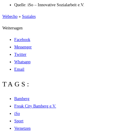
Quel­le: iSo – Inno­va­ti­ve Sozi­al­ar­beit e.V.
Web­echo
»
Sozia­les
Weitersagen
Facebook
Messenger
Twitter
Whatsapp
Email
TAGS:
Bamberg
Freak City Bamberg e.V.
iSo
Sport
Vernetzen