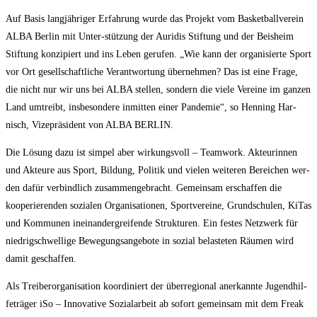
Auf Basis lang­jäh­ri­ger Erfah­rung wur­de das Pro­jekt vom Bas­ket­ball­ver­ein
ALBA Ber­lin mit Unter-stüt­zung der Auri­dis Stif­tung und der Beis­heim
Stif­tung kon­zi­piert und ins Leben geru­fen. „Wie kann der orga­ni­sier­te Sport
vor Ort gesell­schaft­li­che Ver­ant­wor­tung über­neh­men? Das ist eine Fra­ge,
die nicht nur wir uns bei ALBA stel­len, son­dern die vie­le Ver­ei­ne im gan­zen
Land umtreibt, ins­be­son­de­re inmit­ten einer Pan­de­mie“, so Hen­ning Har­
nisch, Vize­prä­si­dent von ALBA BERLIN.
Die Lösung dazu ist sim­pel aber wir­kungs­voll – Team­work. Akteu­rin­nen
und Akteu­re aus Sport, Bil­dung, Poli­tik und vie­len wei­te­ren Berei­chen wer­
den dafür ver­bind­lich zusam­men­ge­bracht. Gemein­sam erschaf­fen die
koope­rie­ren­den sozia­len Orga­ni­sa­tio­nen, Sport­ver­ei­ne, Grund­schu­len, KiTas
und Kom­mu­nen inein­an­der­grei­fen­de Struk­tu­ren. Ein fes­tes Netz­werk für
nied­rig­schwel­li­ge Bewe­gungs­an­ge­bo­te in sozi­al belas­te­ten Räu­men wird
damit geschaffen.
Als Trei­ber­or­ga­ni­sa­ti­on koor­di­niert der über­re­gio­nal aner­kann­te Jugend­hil­
fe­trä­ger iSo – Inno­va­ti­ve Sozi­al­ar­beit ab sofort gemein­sam mit dem Freak