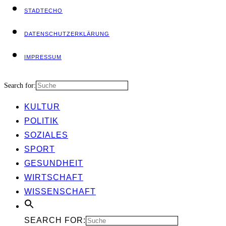
STADT­ECHO
DATEN­SCHUTZ­ER­KLÄ­RUNG
IMPRES­SUM
Search for:
KUL­TUR
POLI­TIK
SOZIA­LES
SPORT
GESUND­HEIT
WIRT­SCHAFT
WIS­SEN­SCHAFT
SEARCH FOR: