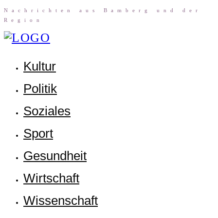
Nach­rich­ten aus Bam­berg und der
Region
Kul­tur
Poli­tik
Sozia­les
Sport
Gesund­heit
Wirt­schaft
Wis­sen­schaft