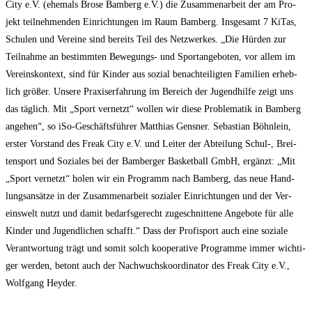
City e.V. (ehe­mals Bro­se Bam­berg e.V.) die Zusam­men­ar­beit der am Pro­
jekt teil­neh­men­den Ein­rich­tun­gen im Raum Bam­berg. Ins­ge­samt 7 KiTas,
Schu­len und Ver­ei­ne sind bereits Teil des Netz­wer­kes. „Die Hür­den zur
Teil­nah­me an bestimm­ten Bewe­gungs- und Sport­an­ge­bo­ten, vor allem im
Ver­eins­kon­text, sind für Kin­der aus sozi­al benach­tei­lig­ten Fami­li­en erheb­
lich grö­ßer. Unse­re Pra­xis­er­fah­rung im Bereich der Jugend­hil­fe zeigt uns
das täg­lich. Mit „Sport ver­netzt“ wol­len wir die­se Pro­ble­ma­tik in Bam­berg
ange­hen“, so iSo-Geschäfts­füh­rer Mat­thi­as Gens­ner. Sebas­ti­an Böhn­lein,
ers­ter Vor­stand des Freak City e.V. und Lei­ter der Abtei­lung Schul‑, Brei­
ten­sport und Sozia­les bei der Bam­ber­ger Bas­ket­ball GmbH, ergänzt: „Mit
„Sport ver­netzt“ holen wir ein Pro­gramm nach Bam­berg, das neue Hand­
lungs­an­sät­ze in der Zusam­men­ar­beit sozia­ler Ein­rich­tun­gen und der Ver­
eins­welt nutzt und damit bedarfs­ge­recht zuge­schnit­te­ne Ange­bo­te für alle
Kin­der und Jugend­li­chen schafft.“ Dass der Pro­fi­sport auch eine sozia­le
Ver­ant­wor­tung trägt und somit solch koope­ra­ti­ve Pro­gram­me immer wich­ti­
ger wer­den, betont auch der Nach­wuchs­ko­or­di­na­tor des Freak City e.V.,
Wolf­gang Heyder.