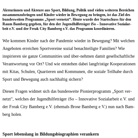
Akteu­rin­nen und Akteu­re aus Sport, Bil­dung, Poli­tik und vie­len wei­te­ren Berei­chen
zusam­men­zu­brin­gen und Kin­der wie­der in Bewe­gung zu brin­gen, ist das Ziel des
bun­des­wei­ten Pro­gramms „Sport ver­netzt“. Heu­te wur­de der Start­schuss für den
Raum Bam­berg gege­ben, für den der Jugend­hil­fe­trä­ger iSo – Inno­va­ti­ve Sozi­al­ar­
beit e.V. und der Freak City Bam­berg e.V. das Pro­gramm koordinieren.
Wie kom­men Kin­der nach der Pan­de­mie wie­der in Bewe­gung? Mit wel­chen
Ange­bo­ten errei­chen Sport­ver­ei­ne sozi­al benach­tei­lig­te Fami­li­en? Wie
inspi­rie­ren sie gan­ze Com­mu­ni­ties und über-neh­men damit gesell­schaft­li­che
Ver­ant­wor­tung vor Ort? Und wie ent­ste­hen dabei lang­fris­ti­ge Koope­ra­tio­nen
mit Kitas, Schu­len, Quar­tie­ren und Kom­mu­nen, die sozia­le Teil­ha­be durch
Sport und Bewe­gung auch nach­hal­tig sichern?
Die­sen Fra­gen wid­met sich das bun­des­wei­te Pio­nier­pro­gramm „Sport ver­
netzt“, wel­ches der Jugend­hil­fe­trä­ger iSo – Inno­va­ti­ve Sozi­al­ar­beit e.V. und
der Freak City Bam­berg e.V. (ehe­mals Bro­se Bam­berg e.V.) nun nach Bam­
berg holen.
Sport lebens­lang in Bil­dungs­bio­gra­phien verankern