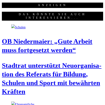
ANZEI­GEN
DAS KÖNNTE SIE AUCH
INTERESSIEREN...
OB Nie­der­mai­er: „Gute Arbeit
muss fort­ge­setzt werden“
Stadt­rat unter­stützt Neu­or­ga­ni­sa­
ti­on des Refe­rats für Bil­dung,
Schu­len und Sport mit bewähr­ten
Kräften