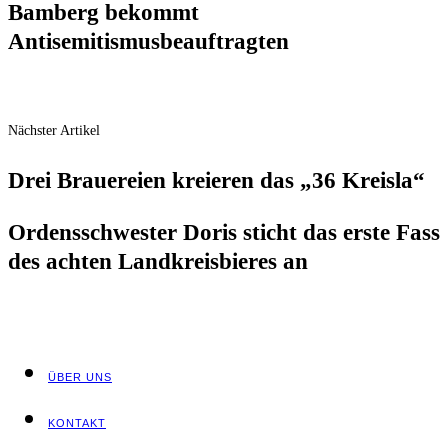
Bam­berg bekommt
Antisemitismusbeauftragten
Nächster Artikel
Drei Braue­rei­en kre­ieren das „36 Kreisla“
Ordens­schwes­ter Doris sticht das ers­te Fass
des ach­ten Land­kreis­bie­res an
ÜBER UNS
KON­TAKT