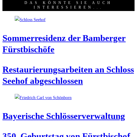
DAS KÖNNTE SIE AUCH
INTERESSIEREN...
Som­mer­re­si­denz der Bam­ber­ger
Fürstbischöfe
Restau­rie­rungs­ar­bei­ten an Schloss
See­hof abgeschlossen
Baye­ri­sche Schlösserverwaltung
350. Geburts­tag von Fürst­bi­schof