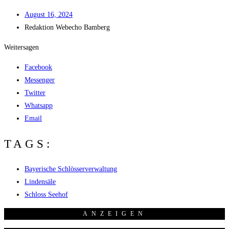
August 16, 2024
Redak­ti­on
Web­echo Bamberg
Weitersagen
Facebook
Messenger
Twitter
Whatsapp
Email
TAGS:
Bayerische Schlösserverwaltung
Lindensäle
Schloss Seehof
ANZEI­GEN