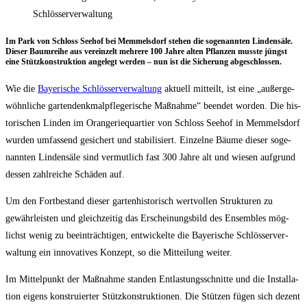
Schlösserverwaltung
Im Park von Schloss See­hof bei Mem­mels­dorf ste­hen die soge­nann­ten Lin­den­sä­le.
Die­ser Baum­rei­he aus ver­ein­zelt meh­re­re 100 Jah­re alten Pflan­zen muss­te jüngst
eine Stütz­kon­struk­ti­on ange­legt wer­den – nun ist die Siche­rung abgeschlossen.
Wie die
Baye­ri­sche Schlös­ser­ver­wal­tung
aktu­ell mit­teilt, ist eine „außer­ge­
wöhn­li­che gar­ten­denk­mal­pfle­ge­ri­sche Maß­nah­me“ been­det wor­den. Die his­
to­ri­schen Lin­den im Oran­ge­rie­quar­tier von Schloss See­hof in Mem­mels­dorf
wur­den umfas­send gesi­chert und sta­bi­li­siert. Ein­zel­ne Bäu­me die­ser soge­
nann­ten Lin­den­sä­le sind ver­mut­lich fast 300 Jah­re alt und wie­sen auf­grund
des­sen zahl­rei­che Schä­den auf.
Um den Fort­be­stand die­ser gar­ten­his­to­risch wert­vol­len Struk­tu­ren zu
gewähr­leis­ten und gleich­zei­tig das Erschei­nungs­bild des Ensem­bles mög­
lichst wenig zu beein­träch­ti­gen, ent­wi­ckel­te die Baye­ri­sche Schlös­ser­ver­
wal­tung ein inno­va­ti­ves Kon­zept, so die Mit­tei­lung weiter.
Im Mit­tel­punkt der Maß­nah­me stan­den Ent­las­tungs­schnit­te und die Instal­la­
ti­on eigens kon­stru­ier­ter Stütz­kon­struk­tio­nen. Die Stüt­zen fügen sich dezent