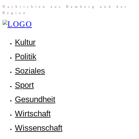
Nach­rich­ten aus Bam­berg und der
Region
Kul­tur
Poli­tik
Sozia­les
Sport
Gesund­heit
Wirt­schaft
Wis­sen­schaft