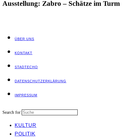
Aus­stel­lung: Zab­ro – Schät­ze im Turm
ÜBER UNS
KON­TAKT
STADT­ECHO
DATEN­SCHUTZ­ER­KLÄ­RUNG
IMPRES­SUM
Search for:
KUL­TUR
POLI­TIK