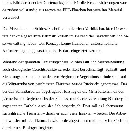
in das Bild der baro­cken Gar­ten­an­la­ge ein. Für die Kro­nen­si­che­run­gen wur­
de zudem voll­stän­dig aus recy­cel­ten PET-Fla­schen her­ge­stell­tes Mate­ri­al
verwendet.
Die Maß­nah­me am Schloss See­hof soll außer­dem Vor­bild­cha­rak­ter für wei­
te­re denk­mal­ge­schütz­te Baum­struk­tu­ren im Bestand der Baye­ri­schen Schlös­
ser­ver­wal­tung haben. Das Kon­zept kön­ne fle­xi­bel an unter­schied­li­che
Anfor­de­run­gen ange­passt und bei Bedarf ein­ge­setzt werden.
Wäh­rend der gesam­ten Sanie­rungs­pha­se wur­den laut Schlös­ser­ver­wal­tung
auch öko­lo­gi­sche Gesichts­punk­te zu jeder Zeit berück­sich­tigt. Schnitt- und
Siche­rungs­maß­nah­men fan­den vor Beginn der Vege­ta­ti­ons­pe­ri­ode statt, auf
die Win­ter­ru­he von geschütz­ten Tier­ar­ten wur­de Rück­sicht genom­men. Das
bei den Schnitt­ar­bei­ten abge­tra­ge­ne Holz leg­ten die Mitarbeiter:innen des
gärt­ne­ri­schen Regie­be­triebs der Schloss- und Gar­ten­ver­wal­tung Bam­berg im
soge­nann­ten Tot­holz-Are­al des Schloss­parks ab. Dort soll es Lebens­raum
für zahl­rei­che Tier­ar­ten – dar­un­ter auch vie­le Insek­ten – bie­ten. Die Arbei­
ten wur­den mit der Natur­schutz­be­hör­de abge­stimmt und natur­schutz­fach­lich
durch einen Bio­lo­gen begleitet.