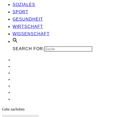
SOZIA­LES
SPORT
GESUND­HEIT
WIRT­SCHAFT
WIS­SEN­SCHAFT
SEARCH FOR:
Gehe nach
oben