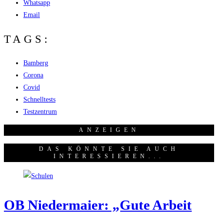
Whatsapp
Email
TAGS:
Bamberg
Corona
Covid
Schnelltests
Testzentrum
ANZEI­GEN
DAS KÖNNTE SIE AUCH
INTERESSIEREN...
OB Nie­der­mai­er: „Gute Arbeit