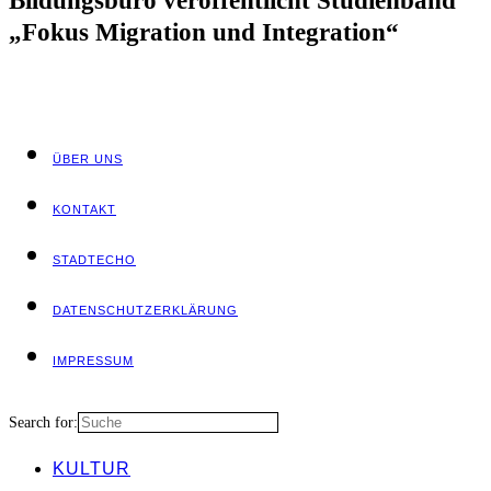
Bil­dungs­bü­ro ver­öf­fent­licht Stu­di­en­band
„Fokus Migra­ti­on und Integration“
ÜBER UNS
KON­TAKT
STADT­ECHO
DATEN­SCHUTZ­ER­KLÄ­RUNG
IMPRES­SUM
Search for:
KUL­TUR