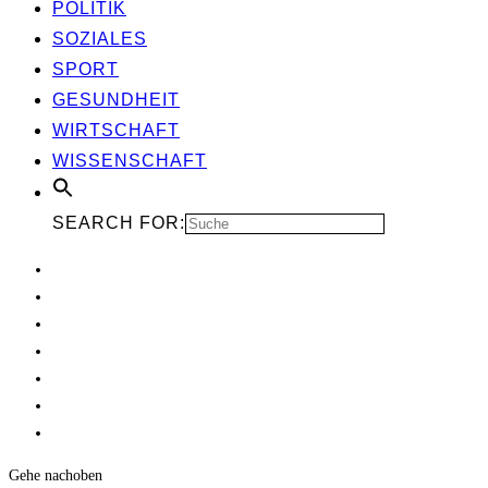
POLI­TIK
SOZIA­LES
SPORT
GESUND­HEIT
WIRT­SCHAFT
WIS­SEN­SCHAFT
SEARCH FOR:
Gehe nach
oben