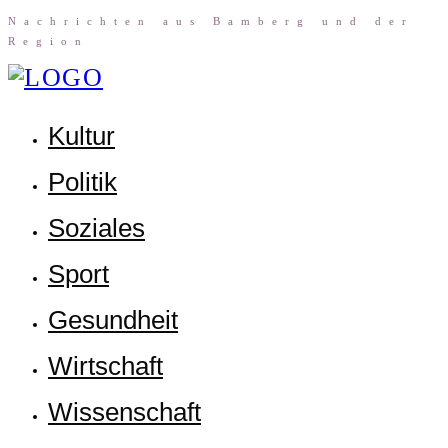
Nach­rich­ten aus Bam­berg und der
Region
Kul­tur
Poli­tik
Sozia­les
Sport
Gesund­heit
Wirt­schaft
Wis­sen­schaft