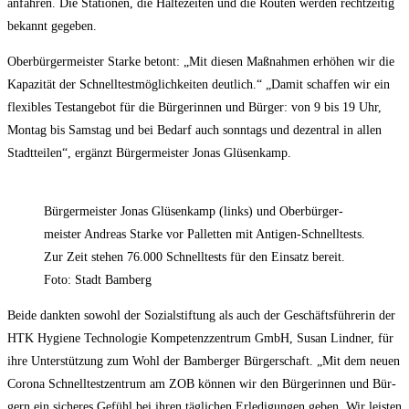
anfah­ren. Die Sta­tio­nen, die Hal­te­zei­ten und die Rou­ten wer­den recht­zei­tig
bekannt gegeben.
Ober­bür­ger­meis­ter Star­ke betont: „Mit die­sen Maß­nah­men erhö­hen wir die
Kapa­zi­tät der Schnell­test­mög­lich­kei­ten deut­lich.“ „Damit schaf­fen wir ein
fle­xi­bles Test­an­ge­bot für die Bür­ge­rin­nen und Bür­ger: von 9 bis 19 Uhr,
Mon­tag bis Sams­tag und bei Bedarf auch sonn­tags und dezen­tral in allen
Stadt­tei­len“, ergänzt Bür­ger­meis­ter Jonas Glüsenkamp.
Bür­ger­meis­ter Jonas Glüsen­kamp (links) und Ober­bür­ger­
meis­ter Andre­as Star­ke vor Pal­let­ten mit Anti­gen-Schnell­tests.
Zur Zeit ste­hen 76.000 Schnell­tests für den Ein­satz bereit.
Foto: Stadt Bamberg
Bei­de dank­ten sowohl der Sozi­al­stif­tung als auch der Geschäfts­füh­re­rin der
HTK Hygie­ne Tech­no­lo­gie Kom­pe­tenz­zen­trum GmbH, Sus­an Lind­ner, für
ihre Unter­stüt­zung zum Wohl der Bam­ber­ger Bür­ger­schaft. „Mit dem neu­en
Coro­na Schnell­test­zen­trum am ZOB kön­nen wir den Bür­ge­rin­nen und Bür­
gern ein siche­res Gefühl bei ihren täg­li­chen Erle­di­gun­gen geben. Wir leis­ten