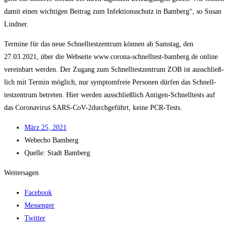
damit einen wich­ti­gen Bei­trag zum Infek­ti­ons­schutz in Bam­berg“, so Sus­an
Lindner.
Ter­mi­ne für das neue Schnell­test­zen­trum kön­nen ab Sams­tag, den
27.03.2021, über die Web­sei­te www.corona-schnelltest-bamberg.de online
ver­ein­bart wer­den. Der Zugang zum Schnell­test­zen­trum ZOB ist aus­schließ­
lich mit Ter­min mög­lich, nur sym­ptom­freie Per­so­nen dür­fen das Schnell­
test­zen­trum betre­ten. Hier wer­den aus­schließ­lich Anti­gen-Schnell­tests auf
das Coro­na­vi­rus SARS-CoV-2durch­ge­führt, kei­ne PCR-Tests.
März 25, 2021
Web­echo Bamberg
Quel­le: Stadt Bamberg
Weitersagen
Facebook
Messenger
Twitter