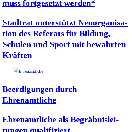
muss fort­ge­setzt werden“
Stadt­rat unter­stützt Neu­or­ga­ni­sa­
ti­on des Refe­rats für Bil­dung,
Schu­len und Sport mit bewähr­ten
Kräften
Beer­di­gun­gen durch
Ehrenamtliche
Ehren­amt­li­che als Begräb­nis­lei­
tun­gen qualifiziert