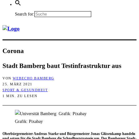
Search for:
Coro­na
Stadt Bam­berg baut Test­in­fra­struk­tur aus
VON
WEBECHO BAMBERG
25. MÄRZ 2021
SPORT & GESUNDHEIT
1 MIN. ZU LESEN
Grafik: Pixabay
Ober­bür­ger­meis­ter Andre­as Star­ke und Bür­ger­meis­ter Jonas Glüsen­kamp han­deln
und set­zen für die Stadt Bam­berg die Schnell­test­stra­te­gie um. Der Bam­ber­ger Stadt­