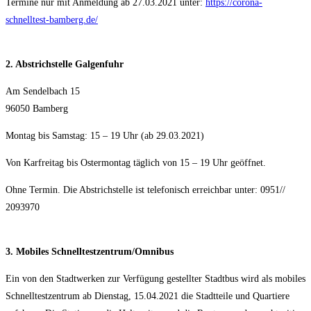
Ter­mi­ne nur mit Anmel­dung ab 27.03.2021 unter:
https://corona-
schnelltest-bamberg.de/
2. Abstrich­stel­le Galgenfuhr
Am Sen­del­bach 15
96050 Bam­berg
Mon­tag bis Sams­tag: 15 – 19 Uhr (ab 29.03.2021)
Von Kar­frei­tag bis Oster­mon­tag täg­lich von 15 – 19 Uhr geöffnet.
Ohne Ter­min. Die Abstrich­stel­le ist tele­fo­nisch erreich­bar unter: 0951/​/​
2093970
3. Mobi­les Schnelltestzentrum/​Omnibus
Ein von den Stadt­wer­ken zur Ver­fü­gung gestell­ter Stadt­bus wird als mobi­les
Schnell­test­zen­trum ab Diens­tag, 15.04.2021 die Stadt­tei­le und Quar­tie­re