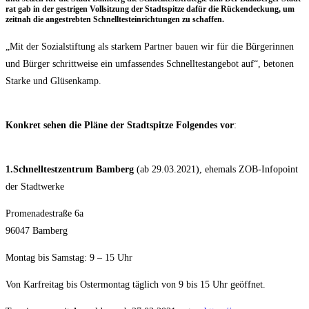
rat gab in der gest­ri­gen Voll­sit­zung der Stadt­spit­ze dafür die Rücken­de­ckung, um
zeit­nah die ange­streb­ten Schnell­test­ein­rich­tun­gen zu schaffen.
„Mit der Sozi­al­stif­tung als star­kem Part­ner bau­en wir für die Bür­ge­rin­nen
und Bür­ger schritt­wei­se ein umfas­sen­des Schnell­test­an­ge­bot auf“, beto­nen
Star­ke und Glüsenkamp.
Kon­kret sehen die Plä­ne der Stadt­spit­ze Fol­gen­des vor
:
1.Schnelltestzentrum Bam­berg
(ab 29.03.2021), ehe­mals ZOB-Info­point
der Stadtwerke
Pro­me­na­de­stra­ße 6a
96047 Bam­berg
Mon­tag bis Sams­tag: 9 – 15 Uhr
Von Kar­frei­tag bis Oster­mon­tag täg­lich von 9 bis 15 Uhr geöffnet.