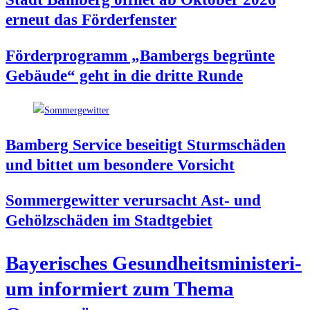
erneut das Förderfenster
För­der­pro­gramm „Bam­bergs begrün­te
Gebäu­de“ geht in die drit­te Runde
Bam­berg Ser­vice besei­tigt Sturm­schä­den
und bit­tet um beson­de­re Vorsicht
Som­mer­ge­wit­ter ver­ur­sacht Ast- und
Gehölz­schä­den im Stadtgebiet
Baye­ri­sches Gesund­heits­mi­nis­te­ri­
um infor­miert zum The­ma