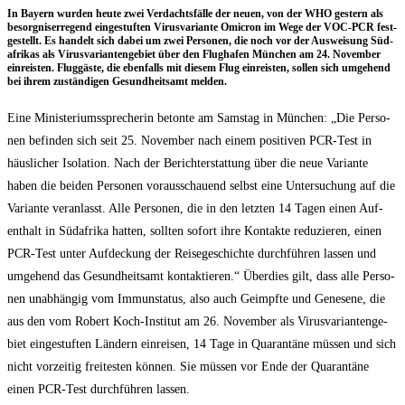
In Bay­ern wur­den heu­te zwei Ver­dachts­fäl­le der neu­en, von der WHO ges­tern als
besorg­nis­er­re­gend ein­ge­stuf­ten Virus­va­ri­an­te Omic­ron im Wege der VOC-PCR fest­
ge­stellt. Es han­delt sich dabei um zwei Per­so­nen, die noch vor der Aus­wei­sung Süd­
afri­kas als Virus­va­ri­an­ten­ge­biet über den Flug­ha­fen Mün­chen am 24. Novem­ber
ein­reis­ten. Flug­gäs­te, die eben­falls mit die­sem Flug ein­reis­ten, sol­len sich umge­hend
bei ihrem zustän­di­gen Gesund­heits­amt melden.
Eine Minis­te­ri­ums­spre­che­rin beton­te am Sams­tag in Mün­chen: „Die Per­so­
nen befin­den sich seit 25. Novem­ber nach einem posi­ti­ven PCR-Test in
häus­li­cher Iso­la­ti­on. Nach der Bericht­erstat­tung über die neue Vari­an­te
haben die bei­den Per­so­nen vor­aus­schau­end selbst eine Unter­su­chung auf die
Vari­an­te ver­an­lasst. Alle Per­so­nen, die in den letz­ten 14 Tagen einen Auf­
ent­halt in Süd­afri­ka hat­ten, soll­ten sofort ihre Kon­tak­te redu­zie­ren, einen
PCR-Test unter Auf­de­ckung der Rei­se­ge­schich­te durch­füh­ren las­sen und
umge­hend das Gesund­heits­amt kon­tak­tie­ren.“ Über­dies gilt, dass alle Per­so­
nen unab­hän­gig vom Immun­sta­tus, also auch Geimpf­te und Gene­se­ne, die
aus den vom Robert Koch-Insti­tut am 26. Novem­ber als Virus­va­ri­an­ten­ge­
biet ein­ge­stuf­ten Län­dern ein­rei­sen, 14 Tage in Qua­ran­tä­ne müs­sen und sich
nicht vor­zei­tig frei­tes­ten kön­nen. Sie müs­sen vor Ende der Qua­ran­tä­ne
einen PCR-Test durch­füh­ren lassen.