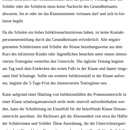
Schü­ler oder die Schü­le­rin muss kei­ne Nach­richt des Gesund­heits­amts
abwar­ten, bis er oder sie das Klas­sen­zim­mer ver­las­sen darf und sich in Iso­
la­ti­on begibt.
Da die Schu­len ein hohes Infek­ti­ons­schutz­ni­veau haben, ist kei­ne Kon­takt­
per­so­nen­er­mitt­lung durch das Gesund­heits­amt erfor­der­lich. Alle nega­tiv
getes­te­ten Schü­le­rin­nen und Schü­ler der Klas­se bezie­hungs­wei­se aus dem
Kurs des infi­zier­ten Kin­des oder Jugend­li­chen besu­chen unter einem inten­si­
vier­ten Test­re­gime wei­ter­hin den Unter­richt. Die täg­li­che Tes­tung beginnt
am Tag nach dem Ent­de­cken des ers­ten Falls in der Klas­se und dau­ert ins­ge­
samt fünf Schul­ta­ge. Soll­te ein wei­te­rer Infek­ti­ons­fall in der Klas­se auf­tre­
ten, beginnt die 5‑Ta­ge-Frist des inten­si­vier­ten Test­re­gimes neu.
Kann auf­grund einer Häu­fung von Infek­ti­ons­fäl­len der Prä­senz­un­ter­richt in
einer Klas­se schul­or­ga­ni­sa­to­risch nicht mehr sinn­voll auf­recht­erhal­ten wer­
den, kann die Schul­lei­tung im Ein­zel­fall für die betref­fen­de Klas­se Distanz­
un­ter­richt anord­nen. Als Richt­wert gilt die Abwe­sen­heit von etwa der Hälf­te
der Schü­le­rin­nen und Schü­ler. Die­se Anord­nung, die die Unter­richts­or­ga­ni­