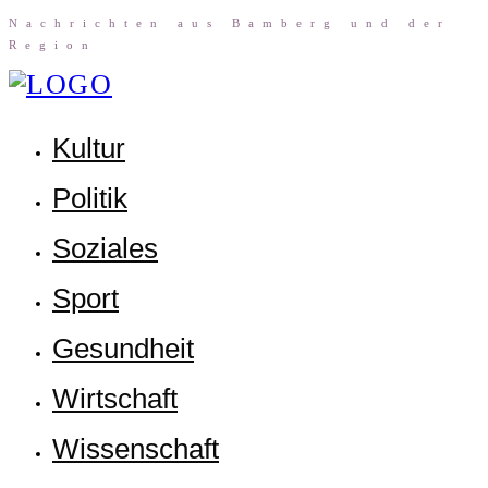
Nach­rich­ten aus Bam­berg und der
Region
Kul­tur
Poli­tik
Sozia­les
Sport
Gesund­heit
Wirt­schaft
Wis­sen­schaft