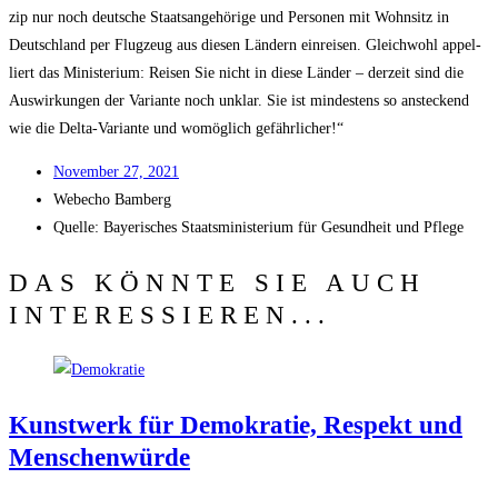
zip nur noch deut­sche Staats­an­ge­hö­ri­ge und Per­so­nen mit Wohn­sitz in
Deutsch­land per Flug­zeug aus die­sen Län­dern ein­rei­sen. Gleich­wohl appel­
liert das Minis­te­ri­um: Rei­sen Sie nicht in die­se Län­der – der­zeit sind die
Aus­wir­kun­gen der Vari­an­te noch unklar. Sie ist min­des­tens so anste­ckend
wie die Del­ta-Vari­an­te und womög­lich gefährlicher!“
Novem­ber 27, 2021
Web­echo Bamberg
Quel­le: Baye­ri­sches Staats­mi­nis­te­ri­um für Gesund­heit und Pflege
DAS KÖNNTE SIE AUCH
INTERESSIEREN...
Kunst­werk für Demo­kra­tie, Respekt und
Menschenwürde