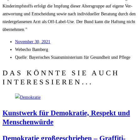
Kin­der­impf­stoffs erfolgt die Imp­fung die­ser Alters­grup­pe auf eige­ne Ver­
ant­wor­tung und Ent­schei­dung sowie nach indi­vi­du­el­ler Bera­tung durch den
nie­der­ge­las­se­nen Arzt als Off-Label-Use. Der Bund kann die Haf­tung nicht
übernehmen.”
Novem­ber 30, 2021
Web­echo Bamberg
Quel­le: Baye­ri­sches Staats­mi­nis­te­ri­um für Gesund­heit und Pflege
DAS KÖNNTE SIE AUCH
INTERESSIEREN...
Kunst­werk für Demo­kra­tie, Respekt und
Menschenwürde
Demo­kra­tie groß­ge­schrie­ben – Graf­fi­ti-