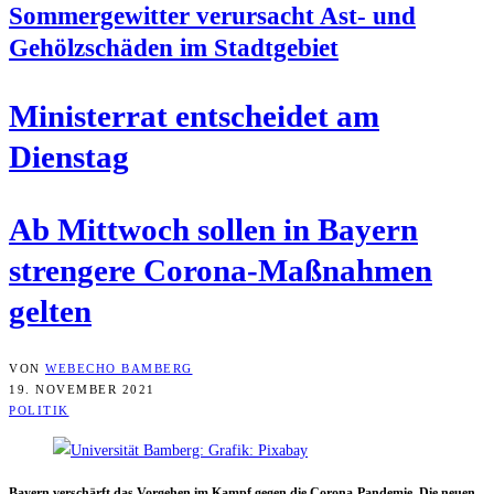
Som­mer­ge­wit­ter ver­ur­sacht Ast- und
Gehölz­schä­den im Stadtgebiet
Minis­ter­rat ent­schei­det am
Dienstag
Ab Mitt­woch sol­len in Bay­ern
stren­ge­re Coro­na-Maß­nah­men
gelten
VON
WEBECHO BAMBERG
19. NOVEMBER 2021
POLITIK
Bay­ern ver­schärft das Vor­ge­hen im Kampf gegen die Coro­na-Pan­de­mie. Die neu­en