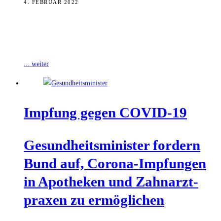
4. FEBRUAR 2022
Das Bayerische Gesundheitsministerium hat am Donnerstag die
Regeln bei positiven Fällen in einer Schulklasse erläutert. Da die
Schulen ein hohes Infektionsschutzniveau haben,
... weiter
Imp­fung gegen COVID-19
Gesund­heits­mi­nis­ter for­dern
Bund auf, Coro­na-Imp­fun­gen
in Apo­the­ken und Zahn­arzt­
pra­xen zu ermöglichen