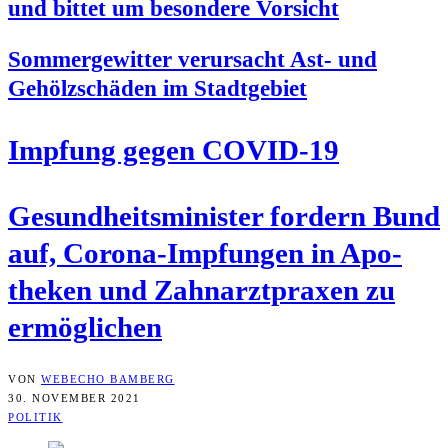
und bit­tet um beson­de­re Vorsicht
Som­mer­ge­wit­ter ver­ur­sacht Ast- und
Gehölz­schä­den im Stadtgebiet
Imp­fung gegen COVID-19
Gesund­heits­mi­nis­ter for­dern Bund
auf, Coro­na-Imp­fun­gen in Apo­
the­ken und Zahn­arzt­pra­xen zu
ermöglichen
VON
WEBECHO BAMBERG
30. NOVEMBER 2021
POLITIK