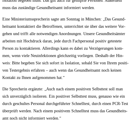
Iso­la­ti­on bege­ben muss. Das gilt auch für geimpf­te Per­so­nen. Außer­dem
muss das zustän­di­ge Gesund­heits­amt infor­miert werden.
Eine Minis­te­ri­ums­spre­che­rin sag­te am Sonn­tag in Mün­chen: „Das Gesund­
heits­amt kon­tak­tiert die Betrof­fe­nen, unter­rich­tet sie über das wei­te­re Vor­
ge­hen und trifft alle not­wen­di­gen Anord­nun­gen. Unse­re Gesund­heits­äm­ter
arbei­ten mit Hoch­druck dar­an, jede durch Fach­per­so­nal posi­tiv getes­te­te
Per­son zu kon­tak­tie­ren. Aller­dings kann es dabei zu Ver­zö­ge­run­gen kom­
men, wenn vie­le Neu­in­fek­tio­nen gleich­zei­tig vor­lie­gen. Des­halb der Hin­
weis: Bit­te bege­ben Sie sich sofort in Iso­la­ti­on, sobald Sie von Ihrem posi­ti­
ven Test­ergeb­nis erfah­ren – auch wenn das Gesund­heits­amt noch kei­nen
Kon­takt zu Ihnen auf­ge­nom­men hat.“
Die Spre­che­rin ergänz­te: „Auch nach einem posi­ti­ven Selbst­test soll man
sich unver­züg­lich iso­lie­ren. Ein posi­ti­ver Selbst­test muss, genau­so wie ein
durch geschul­tes Per­so­nal durch­ge­führ­ter Schnell­test, durch einen PCR-Test
über­prüft wer­den. Nach einem posi­ti­vem Schnell­test muss das Gesund­heits­
amt noch nicht infor­miert werden.“