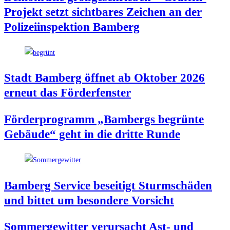
Pro­jekt setzt sicht­ba­res Zei­chen an der
Poli­zei­in­spek­ti­on Bamberg
Stadt Bam­berg öff­net ab Okto­ber 2026
erneut das Förderfenster
För­der­pro­gramm „Bam­bergs begrün­te
Gebäu­de“ geht in die drit­te Runde
Bam­berg Ser­vice besei­tigt Sturm­schä­den
und bit­tet um beson­de­re Vorsicht
Som­mer­ge­wit­ter ver­ur­sacht Ast- und