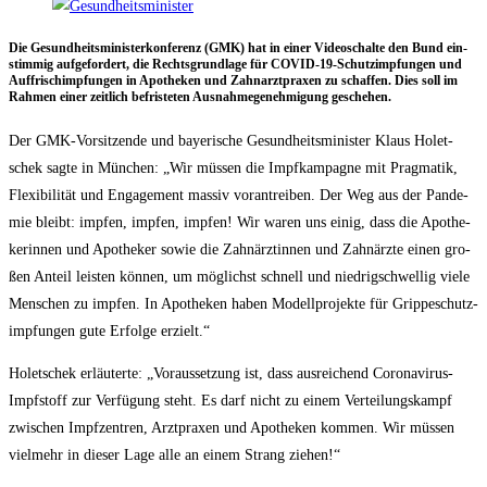
Die Gesund­heits­mi­nis­ter­kon­fe­renz (GMK) hat in einer Video­schal­te den Bund ein­
stim­mig auf­ge­for­dert, die Rechts­grund­la­ge für COVID-19-Schutz­imp­fun­gen und
Auf­frisch­imp­fun­gen in Apo­the­ken und Zahn­arzt­pra­xen zu schaf­fen. Dies soll im
Rah­men einer zeit­lich befris­te­ten Aus­nah­me­ge­neh­mi­gung geschehen.
Der GMK-Vor­sit­zen­de und baye­ri­sche Gesund­heits­mi­nis­ter Klaus Holet­
schek sag­te in Mün­chen: „Wir müs­sen die Impf­kam­pa­gne mit Prag­ma­tik,
Fle­xi­bi­li­tät und Enga­ge­ment mas­siv vor­an­trei­ben. Der Weg aus der Pan­de­
mie bleibt: imp­fen, imp­fen, imp­fen! Wir waren uns einig, dass die Apo­the­
ke­rin­nen und Apo­the­ker sowie die Zahn­ärz­tin­nen und Zahn­ärz­te einen gro­
ßen Anteil leis­ten kön­nen, um mög­lichst schnell und nied­rig­schwel­lig vie­le
Men­schen zu imp­fen. In Apo­the­ken haben Modell­pro­jek­te für Grip­pe­schutz­
imp­fun­gen gute Erfol­ge erzielt.“
Holet­schek erläu­ter­te: „Vor­aus­set­zung ist, dass aus­rei­chend Coro­na­vi­rus-
Impf­stoff zur Ver­fü­gung steht. Es darf nicht zu einem Ver­tei­lungs­kampf
zwi­schen Impf­zen­tren, Arzt­pra­xen und Apo­the­ken kom­men. Wir müs­sen
viel­mehr in die­ser Lage alle an einem Strang ziehen!“