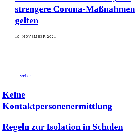
stren­ge­re Coro­na-Maß­nah­men
gelten
19. NOVEMBER 2021
Bayern verschärft das Vorgehen im Kampf gegen die Corona-
Pandemie. Die neuen Regeln sollen am kommenden Mittwoch, dem
24. November, in Kraft treten,
... weiter
Kei­ne
Kontaktpersonenermittlung
Regeln zur Iso­la­ti­on in Schulen