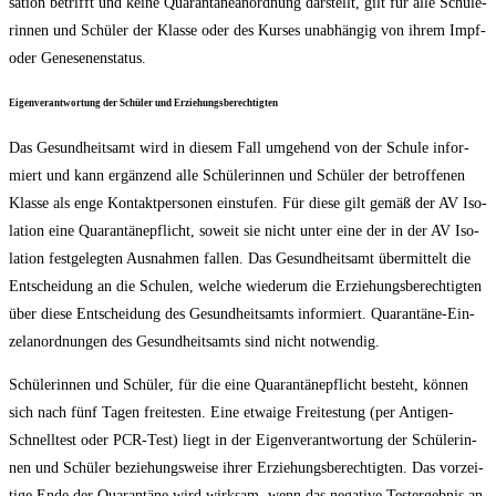
sa­ti­on betrifft und kei­ne Qua­ran­tä­ne­a­n­ord­nung dar­stellt, gilt für alle Schü­le­
rin­nen und Schü­ler der Klas­se oder des Kur­ses unab­hän­gig von ihrem Impf-
oder Genesenenstatus.
Eigen­ver­ant­wor­tung der Schü­ler und Erziehungsberechtigten
Das Gesund­heits­amt wird in die­sem Fall umge­hend von der Schu­le infor­
miert und kann ergän­zend alle Schü­le­rin­nen und Schü­ler der betrof­fe­nen
Klas­se als enge Kon­takt­per­so­nen ein­stu­fen. Für die­se gilt gemäß der AV Iso­
la­ti­on eine Qua­ran­tä­ne­pflicht, soweit sie nicht unter eine der in der AV Iso­
la­ti­on fest­ge­leg­ten Aus­nah­men fal­len. Das Gesund­heits­amt über­mit­telt die
Ent­schei­dung an die Schu­len, wel­che wie­der­um die Erzie­hungs­be­rech­tig­ten
über die­se Ent­schei­dung des Gesund­heits­amts infor­miert. Qua­ran­tä­ne-Ein­
zel­an­ord­nun­gen des Gesund­heits­amts sind nicht notwendig.
Schü­le­rin­nen und Schü­ler, für die eine Qua­ran­tä­ne­pflicht besteht, kön­nen
sich nach fünf Tagen frei­tes­ten. Eine etwa­ige Frei­tes­tung (per Anti­gen-
Schnell­test oder PCR-Test) liegt in der Eigen­ver­ant­wor­tung der Schü­le­rin­
nen und Schü­ler bezie­hungs­wei­se ihrer Erzie­hungs­be­rech­tig­ten. Das vor­zei­
ti­ge Ende der Qua­ran­tä­ne wird wirk­sam, wenn das nega­ti­ve Test­ergeb­nis an