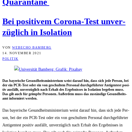
Quarantäne
Bei posi­ti­vem Coro­na-Test unver­
züg­lich in Isolation
VON
WEBECHO BAMBERG
14. NOVEMBER 2021
POLITIK
Das baye­ri­sche Gesund­heits­mi­nis­te­ri­um weist dar­auf hin, dass sich jede Per­son, bei
der ein PCR-Test oder ein von geschul­tem Per­so­nal durch­ge­führ­ter Anti­gen­test posi­
tiv aus­fällt, unver­züg­lich nach Erhalt des Ergeb­nis­ses in Iso­la­ti­on bege­ben muss.
Das gilt auch für geimpf­te Per­so­nen. Außer­dem muss das zustän­di­ge Gesund­heits­
amt infor­miert werden.
Das baye­ri­sche Gesund­heits­mi­nis­te­ri­um weist dar­auf hin, dass sich jede Per­
son, bei der ein PCR-Test oder ein von geschul­tem Per­so­nal durch­ge­führ­ter
Anti­gen­test posi­tiv aus­fällt, unver­züg­lich nach Erhalt des Ergeb­nis­ses in