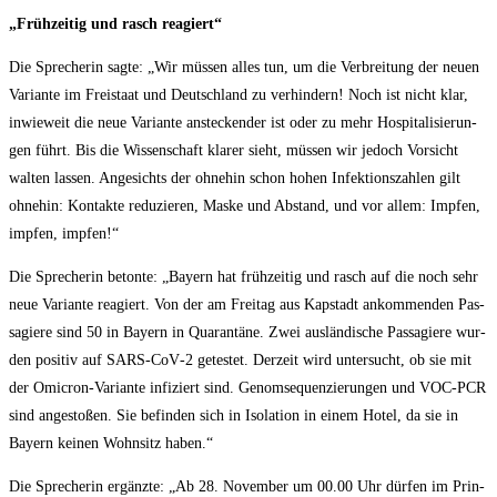
„Früh­zei­tig und rasch reagiert“
Die Spre­che­rin sag­te: „Wir müs­sen alles tun, um die Ver­brei­tung der neu­en
Vari­an­te im Frei­staat und Deutsch­land zu ver­hin­dern! Noch ist nicht klar,
inwie­weit die neue Vari­an­te anste­cken­der ist oder zu mehr Hos­pi­ta­li­sie­run­
gen führt. Bis die Wis­sen­schaft kla­rer sieht, müs­sen wir jedoch Vor­sicht
wal­ten las­sen. Ange­sichts der ohne­hin schon hohen Infek­ti­ons­zah­len gilt
ohne­hin: Kon­tak­te redu­zie­ren, Mas­ke und Abstand, und vor allem: Imp­fen,
imp­fen, impfen!“
Die Spre­che­rin beton­te: „Bay­ern hat früh­zei­tig und rasch auf die noch sehr
neue Vari­an­te reagiert. Von der am Frei­tag aus Kap­stadt ankom­men­den Pas­
sa­gie­re sind 50 in Bay­ern in Qua­ran­tä­ne. Zwei aus­län­di­sche Pas­sa­gie­re wur­
den posi­tiv auf SARS-CoV‑2 getes­tet. Der­zeit wird unter­sucht, ob sie mit
der Omic­ron-Vari­an­te infi­ziert sind. Genom­se­quen­zie­run­gen und VOC-PCR
sind ange­sto­ßen. Sie befin­den sich in Iso­la­ti­on in einem Hotel, da sie in
Bay­ern kei­nen Wohn­sitz haben.“
Die Spre­che­rin ergänz­te: „Ab 28. Novem­ber um 00.00 Uhr dür­fen im Prin­