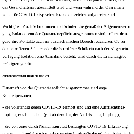
das Gesund­heits­amt über­mit­telt wird und wenn wäh­rend der Qua­ran­tä­ne
kei­ne für COVID-19 typi­schen Krank­heits­zei­chen auf­ge­tre­ten sind.
Wich­tig ist: Auch Schü­le­rin­nen und Schü­ler, die gemäß der All­ge­mein­ver­fü­
gung Iso­la­ti­on von der Qua­ran­tä­ne­pflicht aus­ge­nom­men sind, soll­ten drin­
gend ihre Kon­tak­te auch im außer­schu­li­schen Bereich redu­zie­ren. Ob für
den betrof­fe­nen Schü­ler oder die betrof­fe­ne Schü­le­rin nach der All­ge­mein­
ver­fü­gung Iso­la­ti­on eine Aus­nah­me besteht, wird durch die Erzie­hungs­be­
rech­tig­ten geprüft.
Aus­nah­men von der Quarantänepflicht
Dau­er­haft von der Qua­ran­tä­ne­pflicht aus­ge­nom­men sind enge
Kontaktpersonen,
- die voll­stän­dig gegen COVID-19 geimpft sind und eine Auf­fri­schungs­
imp­fung erhal­ten haben (gilt ab dem Tag der Auffrischungsimpfung),
- die von einer durch Nukle­in­säu­re­test bestä­tig­ten COVID-19-Erkran­kung
gene­sen sind und danach min­des­tens eine Impf­stoff­ga­be erhal­ten haben (gilt