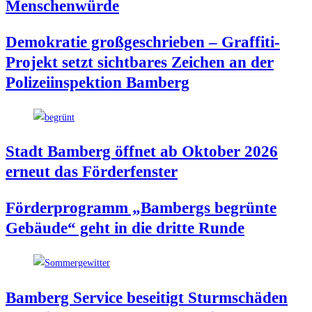
Menschenwürde
Demo­kra­tie groß­ge­schrie­ben – Graf­fi­ti-
Pro­jekt setzt sicht­ba­res Zei­chen an der
Poli­zei­in­spek­ti­on Bamberg
Stadt Bam­berg öff­net ab Okto­ber 2026
erneut das Förderfenster
För­der­pro­gramm „Bam­bergs begrün­te
Gebäu­de“ geht in die drit­te Runde
Bam­berg Ser­vice besei­tigt Sturm­schä­den