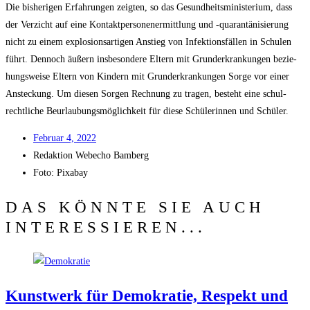
Die bis­he­ri­gen Erfah­run­gen zeig­ten, so das Gesund­heits­mi­nis­te­ri­um, dass
der Ver­zicht auf eine Kon­takt­per­so­nen­er­mitt­lung und ‑qua­ran­tä­ni­sie­rung
nicht zu einem explo­si­ons­ar­ti­gen Anstieg von Infek­ti­ons­fäl­len in Schu­len
führt. Den­noch äußern ins­be­son­de­re Eltern mit Grund­er­kran­kun­gen bezie­
hungs­wei­se Eltern von Kin­dern mit Grund­er­kran­kun­gen Sor­ge vor einer
Anste­ckung. Um die­sen Sor­gen Rech­nung zu tra­gen, besteht eine schul­
recht­li­che Beur­lau­bungs­mög­lich­keit für die­se Schü­le­rin­nen und Schüler.
Febru­ar 4, 2022
Redak­ti­on
Web­echo Bamberg
Foto: Pixabay
DAS KÖNNTE SIE AUCH
INTERESSIEREN...
Kunst­werk für Demo­kra­tie, Respekt und