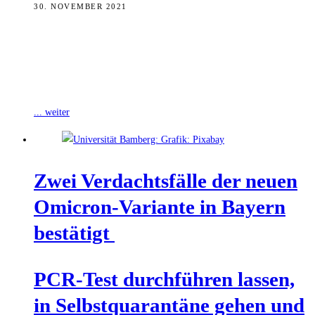
30. NOVEMBER 2021
Die Gesundheitsministerkonferenz (GMK) hat in einer Videoschalte
den Bund einstimmig aufgefordert, die Rechtsgrundlage für COVID-
19-Schutzimpfungen und Auffrischimpfungen in Apotheken und
Zahnarztpraxen zu
... weiter
Zwei Ver­dachts­fäl­le der neu­en
Omic­ron-Vari­an­te in Bay­ern
bestätigt
PCR-Test durch­füh­ren las­sen,
in Selbst­qua­ran­tä­ne gehen und