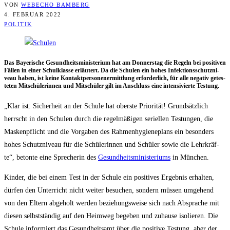
VON
WEBECHO BAMBERG
4. FEBRUAR 2022
POLITIK
Das Baye­ri­sche Gesund­heits­mi­nis­te­ri­um hat am Don­ners­tag die Regeln bei posi­ti­ven
Fäl­len in einer Schul­klas­se erläu­tert. Da die Schu­len ein hohes Infek­ti­ons­schutz­ni­
veau haben, ist kei­ne Kon­takt­per­so­nen­er­mitt­lung erfor­der­lich, für alle nega­tiv getes­
te­ten Mit­schü­le­rin­nen und Mit­schü­ler gilt im Anschluss eine inten­si­vier­te Testung.
„Klar ist: Sicher­heit an der Schu­le hat obers­te Prio­ri­tät! Grund­sätz­lich
herrscht in den Schu­len durch die regel­mä­ßi­gen seri­el­len Tes­tun­gen, die
Mas­ken­pflicht und die Vor­ga­ben des Rah­men­hy­gie­ne­plans ein beson­ders
hohes Schutz­ni­veau für die Schü­le­rin­nen und Schü­ler sowie die Lehr­kräf­
te“, beton­te eine Spre­che­rin des
Gesund­heits­mi­nis­te­ri­ums
in München.
Kin­der, die bei einem Test in der Schu­le ein posi­ti­ves Ergeb­nis erhal­ten,
dür­fen den Unter­richt nicht wei­ter besu­chen, son­dern müs­sen umge­hend
von den Eltern abge­holt wer­den bezie­hungs­wei­se sich nach Abspra­che mit
die­sen selbst­stän­dig auf den Heim­weg bege­ben und zuhau­se iso­lie­ren. Die
Schu­le infor­miert das Gesund­heits­amt über die posi­ti­ve Tes­tung, aber der