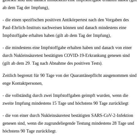
ab dem Tag der Impfung),
- die einen spe­zi­fi­schen posi­ti­ven Anti­kör­per­test nach den Vor­ga­ben des
Paul-Ehr­lich-Insti­tuts nach­wei­sen kön­nen und danach min­des­tens eine
Impf­stoff­ga­be erhal­ten haben (gilt ab dem Tag der Impfung),
- die min­des­tens eine Impf­stoff­ga­be erhal­ten haben und danach von einer
durch Nukle­in­säu­re­test bestä­tig­ten COVID-19-Erkran­kung gene­sen sind
(gilt ab dem 29. Tag nach Abnah­me des posi­ti­ven Tests).
Zeit­lich begrenzt für 90 Tage von der Qua­ran­tä­ne­pflicht aus­ge­nom­men sind
enge Kontaktpersonen,
- die voll­stän­dig durch zwei Impf­stoff­ga­ben geimpft wur­den, wenn die
zwei­te Imp­fung min­des­tens 15 Tage und höchs­tens 90 Tage zurückliegt
- die von einer durch Nukle­in­säu­re­test bestä­tig­ten SARS-CoV-2-Infek­ti­on
gene­sen sind, wenn die zugrun­de­lie­gen­de Tes­tung min­des­tens 28 Tage und
höchs­tens 90 Tage zurückliegt.