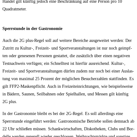
Han­del gilt künf­tig jedoch eine Beschrän­kung auf eine Per­son pro 10
Quadratmeter.
Sperr­stun­de in der Gastronomie
Auch die 2G plus-Regel soll auf wei­te­re Berei­che aus­ge­wei­tet wer­den: Der
Zutritt zu Kultur‑, Frei­zeit- und Sport­ver­an­stal­tun­gen ist nur noch geimpf­
ten oder gene­se­nen Per­so­nen gestat­tet, die zusätz­lich über einen nega­ti­ven
Test­nach­weis ver­fü­gen; ein Schnell­test ist hier­für aus­rei­chend. Kultur‑,
Frei­zeit- und Sport­ver­an­stal­tun­gen dür­fen zudem nur noch bei einer Aus­las­
tung von maxi­mal 25 Pro­zent der mög­li­chen Besu­cher­zah­len statt­fin­den. Es
gilt FFP2-Mas­ken­pflicht. Auch in Frei­zeit­ein­rich­tun­gen, wie bei­spiels­wei­se
in Bädern, Sau­nen, Seil­bah­nen oder Spiel­hal­len, und Mes­sen gilt künf­tig
2G plus.
In der Gas­tro­no­mie bleibt es bei der 2G-Regel. Es soll aller­dings eine
Sperr­stun­de ein­ge­führt wer­den: Gas­tro­no­mi­sche Betrie­be sol­len dem­nach ab
22 Uhr schlie­ßen müs­sen. Schank­wirt­schaf­ten, Dis­ko­the­ken, Clubs und Bor­
del­le wer­den gene­rell wie­der geschlos­sen. Weih­nachts­märk­te und sons­ti­ge