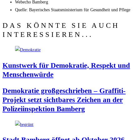
Web­echo Bamberg
Quel­le: Baye­ri­sches Staats­mi­nis­te­ri­um für Gesund­heit und Pflege
DAS KÖNNTE SIE AUCH
INTERESSIEREN...
Kunst­werk für Demo­kra­tie, Respekt und
Menschenwürde
Demo­kra­tie groß­ge­schrie­ben – Graf­fi­ti-
Pro­jekt setzt sicht­ba­res Zei­chen an der
Poli­zei­in­spek­ti­on Bamberg
Stadt Bam­berg öff­net ab Okto­ber 2026