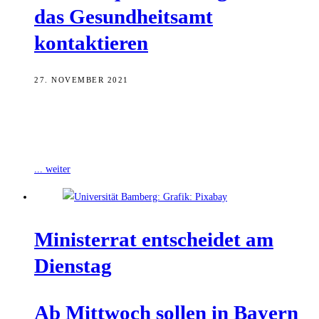
das Gesund­heits­amt
kontaktieren
27. NOVEMBER 2021
In Bayern wurden heute zwei Verdachtsfälle der neuen, von der
WHO gestern als besorgniserregend eingestuften Virusvariante
Omicron im Wege der VOC-PCR festgestellt.
... weiter
Minis­ter­rat ent­schei­det am
Dienstag
Ab Mitt­woch sol­len in Bay­ern