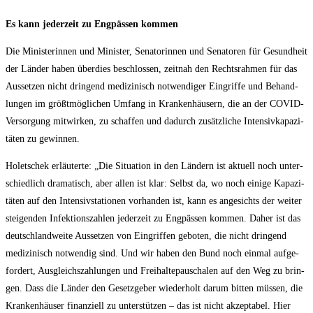
Es kann jeder­zeit zu Eng­päs­sen kommen
Die Minis­te­rin­nen und Minis­ter, Sena­to­rin­nen und Sena­to­ren für Gesund­heit
der Län­der haben über­dies beschlos­sen, zeit­nah den Rechts­rah­men für das
Aus­set­zen nicht drin­gend medi­zi­nisch not­wen­di­ger Ein­grif­fe und Behand­
lun­gen im größt­mög­li­chen Umfang in Kran­ken­häu­sern, die an der COVID-
Ver­sor­gung mit­wir­ken, zu schaf­fen und dadurch zusätz­li­che Inten­siv­ka­pa­zi­
tä­ten zu gewinnen.
Holet­schek erläu­ter­te: „Die Situa­ti­on in den Län­dern ist aktu­ell noch unter­
schied­lich dra­ma­tisch, aber allen ist klar: Selbst da, wo noch eini­ge Kapa­zi­
tä­ten auf den Inten­siv­sta­tio­nen vor­han­den ist, kann es ange­sichts der wei­ter
stei­gen­den Infek­ti­ons­zah­len jeder­zeit zu Eng­päs­sen kom­men. Daher ist das
deutsch­land­wei­te Aus­set­zen von Ein­grif­fen gebo­ten, die nicht drin­gend
medi­zi­nisch not­wen­dig sind. Und wir haben den Bund noch ein­mal auf­ge­
for­dert, Aus­gleichs­zah­lun­gen und Frei­hal­te­pau­scha­len auf den Weg zu brin­
gen. Dass die Län­der den Gesetz­ge­ber wie­der­holt dar­um bit­ten müs­sen, die
Kran­ken­häu­ser finan­zi­ell zu unter­stüt­zen – das ist nicht akzep­ta­bel. Hier