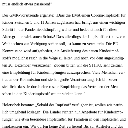
muss end­lich etwas passieren!“
Der GMK-Vor­sit­zen­de ergänz­te: „Dass die EMA einen Coro­na-Impf­stoff für
Kin­der zwi­schen 5 und 11 Jah­ren zuge­las­sen hat, bringt uns einen wich­ti­gen
Schritt in der Pan­de­mie­be­kämp­fung wei­ter und bedeu­tet auch für die­se
Alters­grup­pe wirk­sa­men Schutz! Dass aller­dings der Impf­stoff erst kurz vor
Weih­nach­ten zur Ver­fü­gung ste­hen soll, ist kaum zu ver­mit­teln. Die EU-
Kom­mis­si­on wird auf­ge­for­dert, die Aus­lie­fe­rung des neu­en Kin­der­impf­
stoffs mög­lichst rasch in die Wege zu lei­ten und noch vor dem ange­kün­dig­
ten 20. Dezem­ber vor­zu­zie­hen. Zudem bit­ten wir die STIKO, sehr zeit­nah
eine Emp­feh­lung für Kin­der­imp­fun­gen aus­zu­spre­chen. Vie­le Men­schen ver­
trau­en der Kom­mis­si­on und sie hat gro­ße Ver­ant­wor­tung. Ich bin zuver­
sicht­lich, dass sie durch eine rasche Emp­feh­lung das Ver­trau­en der Men­
schen in den Kin­der­impf­stoff wei­ter stär­ken kann.”
Holet­schek beton­te: „Sobald der Impf­stoff ver­füg­bar ist, wol­len wir natür­
lich umge­hend los­le­gen! Die Län­der rich­ten nun Ange­bo­te für Kin­der­imp­
fun­gen wie etwa beson­de­re Impf­stra­ßen für Fami­li­en in den Impf­stel­len und
Impf­zen­tren ein. Wir dür­fen kei­ne Zeit ver­lie­ren! Bis zur Aus­lie­fe­rung des