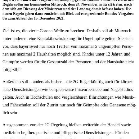
Regeln sol­len am kom­men­den Mitt­woch, dem 24. Novem­ber, in Kraft tre­ten, nach­
dem sich am Diens­tag der Minis­ter­rat und der Land­tag damit befasst haben. Die
neu­en Regeln gel­ten dann zunächst mit Blick auf ent­spre­chen­de Bun­des-Vor­ga­ben
bis zum Ablauf des 15. Dezem­ber 2021.
Ziel ist es, die vier­te Coro­na-Wel­le zu bre­chen. Des­halb soll ab Mitt­woch
unter ande­rem eine Kon­takt­be­schrän­kung für Unge­impf­te gel­ten. Sie sieht
vor, dass bay­ern­weit nur noch Tref­fen von maxi­mal 5 unge­impf­ten Per­so­
nen aus maxi­mal 2 Haus­hal­ten mög­lich sind. Kin­der unter 12 Jah­ren und
Geimpf­te wer­den für die Gesamt­zahl der Per­so­nen und der Haus­hal­te nicht
mitgezählt.
Außer­dem soll – anders als bis­her – die 2G-Regel künf­tig auch für kör­per­
na­he Dienst­leis­tun­gen wie bei­spiels­wei­se Fri­seur­be­trie­be und Nagel­stu­di­os
gel­ten. Auch in Hoch­schu­len und ver­gleich­ba­ren Ein­rich­tun­gen wie Musik-
und Fahr­schu­len soll der Zutritt nur noch für Geimpf­te oder Gene­se­ne mög­
lich sein.
Aus­ge­nom­men von der 2G-Rege­lung blei­ben wei­ter­hin der Han­del sowie
medi­zi­ni­sche, the­ra­peu­ti­sche und pfle­ge­ri­sche Dienst­leis­tun­gen. Für den