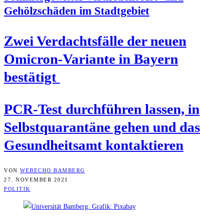
Gehölz­schä­den im Stadtgebiet
Zwei Ver­dachts­fäl­le der neu­en
Omic­ron-Vari­an­te in Bay­ern
bestätigt
PCR-Test durch­füh­ren las­sen, in
Selbst­qua­ran­tä­ne gehen und das
Gesund­heits­amt kontaktieren
VON
WEBECHO BAMBERG
27. NOVEMBER 2021
POLITIK