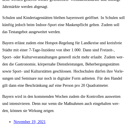
Jahr­märk­te wer­den abgesagt.
Schu­len und Kin­der­ta­ges­stät­ten blei­ben bay­ern­weit geöff­net. In Schu­len soll
künf­tig jedoch beim Indoor-Sport eine Mas­ken­pflicht gel­ten. Zudem soll
das Test­an­ge­bot aus­ge­wei­tet werden.
Bay­ern erlässt zudem eine Hot­spot-Rege­lung für Land­krei­se und kreis­freie
Städ­te mit einer 7‑Ta­ge-Inzi­denz von über 1.000. Dann sind Freizeit‑,
Sport- oder Kul­tur­ver­an­stal­tun­gen gene­rell nicht mehr erlaubt. Zudem wer­
den die Gas­tro­no­mie, kör­per­na­he Dienst­leis­tun­gen, Beher­ber­gungs­stät­ten
sowie Sport- und Kul­tur­stät­ten geschlos­sen. Hoch­schu­len dür­fen ihre Vor­le­
sun­gen und Semi­na­re nur noch in digi­ta­ler Form anbie­ten. Für den Han­del
gilt dann eine Beschrän­kung auf eine Per­son pro 20 Quadratmeter.
Bay­ern wird in den kom­men­den Wochen zudem die Kon­trol­len aus­wei­ten
und inten­si­vie­ren. Denn nur wenn die Maß­nah­men auch ein­ge­hal­ten wer­
den, kön­nen sie Wir­kung zeigen.
Novem­ber 19, 2021