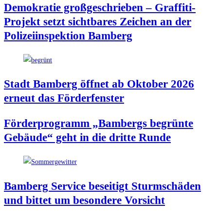
Demo­kra­tie groß­ge­schrie­ben – Graf­fi­ti-
Pro­jekt setzt sicht­ba­res Zei­chen an der
Poli­zei­in­spek­ti­on Bamberg
Stadt Bam­berg öff­net ab Okto­ber 2026
erneut das Förderfenster
För­der­pro­gramm „Bam­bergs begrün­te
Gebäu­de“ geht in die drit­te Runde
Bam­berg Ser­vice besei­tigt Sturm­schä­den
und bit­tet um beson­de­re Vorsicht