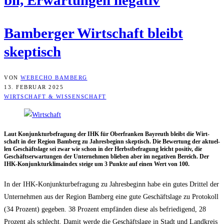
bil, Erwar­tun­gen negativ
Bam­ber­ger Wirt­schaft bleibt
skeptisch
VON
WEBECHO BAMBERG
13. FEBRUAR 2025
WIRTSCHAFT & WISSENSCHAFT
Laut Kon­junk­tur­be­fra­gung der IHK für Ober­fran­ken Bay­reuth bleibt die Wirt­
schaft in der Regi­on Bam­berg zu Jah­res­be­ginn skep­tisch. Die Bewer­tung der aktu­el­
len Geschäfts­la­ge sei zwar wie schon in der Herbst­be­fra­gung leicht posi­tiv, die
Geschäfts­er­war­tun­gen der Unter­neh­men blie­ben aber im nega­ti­ven Bereich. Der
IHK-Kon­junk­tur­kli­ma­in­dex stei­ge um 3 Punk­te auf einen Wert von 100.
In der IHK-Kon­junk­tur­be­fra­gung zu Jah­res­be­ginn habe ein gutes Drit­tel der
Unter­neh­men aus der Regi­on Bam­berg eine gute Geschäfts­la­ge zu Pro­to­koll
(34 Pro­zent) gege­ben. 38 Pro­zent emp­fän­den die­se als befrie­di­gend, 28
Pro­zent als schlecht. Damit wer­de die Geschäfts­la­ge in Stadt und Land­kreis