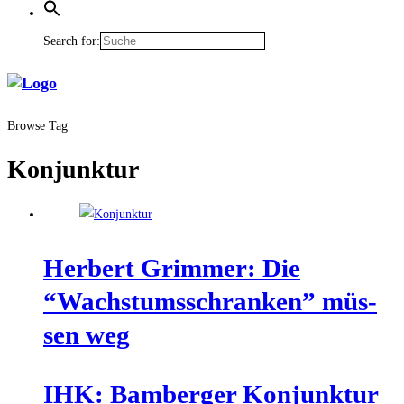
Search for:
Browse Tag
Konjunktur
Her­bert Grim­mer: Die
“Wachs­tums­schran­ken” müs­
sen weg
IHK: Bam­ber­ger Kon­junk­tur