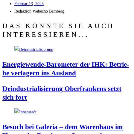
Febru­ar 13, 2025
Redak­ti­on
Web­echo Bamberg
DAS KÖNNTE SIE AUCH
INTERESSIEREN...
Ener­gie­wen­de-Baro­me­ter der IHK: Betrie­
be ver­la­gern ins Ausland
Deindus­tria­li­sie­rung Ober­fran­kens setzt
sich fort
Besuch bei Gale­ria – dem Waren­haus im