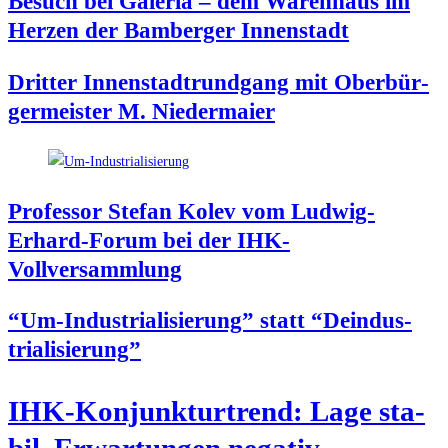
Besuch bei Gale­ria – dem Waren­haus im
Her­zen der Bam­ber­ger Innenstadt
Drit­ter Innen­stadt­rund­gang mit Ober­bür­
ger­meis­ter M. Niedermaier
Pro­fes­sor Ste­fan Kolev vom Lud­wig-
Erhard-Forum bei der IHK-
Vollversammlung
“Um-Indus­tria­li­sie­rung” statt “Deindus­
tria­li­sie­rung”
IHK-Kon­junk­tur­trend: Lage sta­