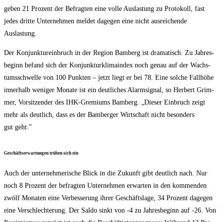
geben 21 Pro­zent der Befrag­ten eine vol­le Aus­las­tung zu Pro­to­koll, fast
jedes drit­te Unter­neh­men mel­det dage­gen eine nicht aus­rei­chen­de
Auslastung.
Der Kon­junk­tur­ein­bruch in der Regi­on Bam­berg ist dra­ma­tisch. Zu Jah­res­
be­ginn befand sich der Kon­junk­tur­kli­ma­in­dex noch genau auf der Wachs­
tums­schwel­le von 100 Punk­ten – jetzt liegt er bei 78. Eine sol­che Fall­hö­he
inner­halb weni­ger Mona­te ist ein deut­li­ches Alarm­si­gnal, so Her­bert Grim­
mer, Vor­sit­zen­der des IHK-Gre­mi­ums Bam­berg. „Die­ser Ein­bruch zeigt
mehr als deut­lich, dass es der Bam­ber­ger Wirt­schaft nicht beson­ders
gut geht.”
Geschäfts­er­war­tun­gen trü­ben sich ein
Auch der unter­neh­me­ri­sche Blick in die Zukunft gibt deut­lich nach. Nur
noch 8 Pro­zent der befrag­ten Unter­neh­men erwar­ten in den kom­men­den
zwölf Mona­ten eine Ver­bes­se­rung ihrer Geschäfts­la­ge, 34 Pro­zent dage­gen
eine Ver­schlech­te­rung. Der Sal­do sinkt von ‑4 zu Jah­res­be­ginn auf ‑26. Von