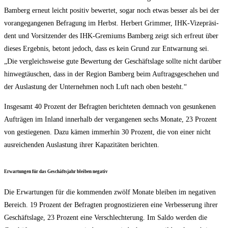
Bam­berg erneut leicht posi­tiv bewer­tet, sogar noch etwas bes­ser als bei der
vor­an­ge­gan­ge­nen Befra­gung im Herbst. Her­bert Grim­mer, IHK-Vize­prä­si­
dent und Vor­sit­zen­der des IHK-Gre­mi­ums Bam­berg zeigt sich erfreut über
die­ses Ergeb­nis, betont jedoch, dass es kein Grund zur Ent­war­nung sei.
„Die ver­gleichs­wei­se gute Bewer­tung der Geschäfts­la­ge soll­te nicht dar­über
hin­weg­täu­schen, dass in der Regi­on Bam­berg beim Auf­trags­ge­sche­hen und
der Aus­las­tung der Unter­neh­men noch Luft nach oben besteht.“
Ins­ge­samt 40 Pro­zent der Befrag­ten berich­te­ten dem­nach von gesun­ke­nen
Auf­trä­gen im Inland inner­halb der ver­gan­ge­nen sechs Mona­te, 23 Pro­zent
von gestie­ge­nen. Dazu kämen immer­hin 30 Pro­zent, die von einer nicht
aus­rei­chen­den Aus­las­tung ihrer Kapa­zi­tä­ten berichten.
Erwar­tun­gen für das Geschäfts­jahr blei­ben negativ
Die Erwar­tun­gen für die kom­men­den zwölf Mona­te blei­ben im nega­ti­ven
Bereich. 19 Pro­zent der Befrag­ten pro­gnos­ti­zie­ren eine Ver­bes­se­rung ihrer
Geschäfts­la­ge, 23 Pro­zent eine Ver­schlech­te­rung. Im Sal­do wer­den die