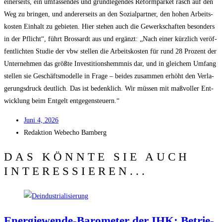
einer­seits, ein umfas­sen­des und grund­le­gen­des Reform­par­ket rasch auf den
Weg zu brin­gen, und ande­rer­seits an den Sozi­al­part­ner, den hohen Arbeits­
kos­ten Ein­halt zu gebie­ten. Hier ste­hen auch die Gewerk­schaf­ten beson­ders
in der Pflicht“, führt Bros­sardt aus und ergänzt: „Nach einer kürz­lich ver­öf­
fent­lich­ten Stu­die der vbw stel­len die Arbeits­kos­ten für rund 28 Pro­zent der
Unter­neh­men das größ­te Inves­ti­ti­ons­hemm­nis dar, und in glei­chem Umfang
stel­len sie Geschäfts­mo­del­le in Fra­ge – bei­des zusam­men erhöht den Ver­la­
ge­rungs­druck deut­lich. Das ist bedenk­lich. Wir müs­sen mit maß­vol­ler Ent­
wick­lung beim Ent­gelt entgegensteuern.“
Juni 4, 2026
Redak­ti­on
Web­echo Bamberg
DAS KÖNNTE SIE AUCH
INTERESSIEREN...
Ener­gie­wen­de-Baro­me­ter der IHK: Betrie­