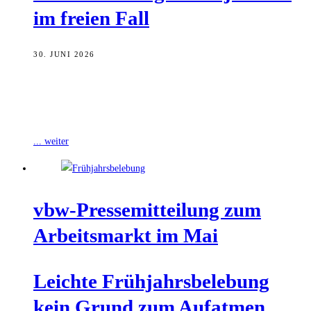
im frei­en Fall
30. JUNI 2026
Die Konjunktur in der Wirtschaftsregion Bamberg bricht regelrecht
ein. Das zeigt die aktuelle Konjunkturbefragung der IHK für
Oberfranken Bayreuth. Die Unternehmen bewerten
... weiter
vbw-Pres­se­mit­tei­lung zum
Arbeits­markt im Mai
Leich­te Früh­jahrs­be­le­bung
kein Grund zum Aufatmen