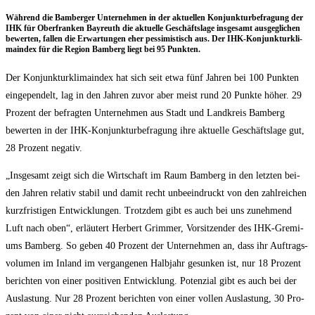
Wäh­rend die Bam­ber­ger Unter­neh­men in der aktu­el­len Kon­junk­tur­be­fra­gung der
IHK für Ober­fran­ken Bay­reuth die aktu­el­le Geschäfts­la­ge ins­ge­samt aus­ge­gli­chen
bewer­ten, fal­len die Erwar­tun­gen eher pes­si­mis­tisch aus. Der IHK-Kon­junk­tur­kli­
ma­in­dex für die Regi­on Bam­berg liegt bei 95 Punkten.
Der Kon­junk­tur­kli­ma­in­dex hat sich seit etwa fünf Jah­ren bei 100 Punk­ten
ein­ge­pen­delt, lag in den Jah­ren zuvor aber meist rund 20 Punk­te höher. 29
Pro­zent der befrag­ten Unter­neh­men aus Stadt und Land­kreis Bam­berg
bewer­ten in der IHK-Kon­junk­tur­be­fra­gung ihre aktu­el­le Geschäfts­la­ge gut,
28 Pro­zent negativ.
„Ins­ge­samt zeigt sich die Wirt­schaft im Raum Bam­berg in den letz­ten bei­
den Jah­ren rela­tiv sta­bil und damit recht unbe­ein­druckt von den zahl­rei­chen
kurz­fris­ti­gen Ent­wick­lun­gen. Trotz­dem gibt es auch bei uns zuneh­mend
Luft nach oben“, erläu­tert Her­bert Grim­mer, Vor­sit­zen­der des IHK-Gre­mi­
ums Bam­berg. So geben 40 Pro­zent der Unter­neh­men an, dass ihr Auf­trags­
vo­lu­men im Inland im ver­gan­ge­nen Halb­jahr gesun­ken ist, nur 18 Pro­zent
berich­ten von einer posi­ti­ven Ent­wick­lung. Poten­zi­al gibt es auch bei der
Aus­las­tung. Nur 28 Pro­zent berich­ten von einer vol­len Aus­las­tung, 30 Pro­