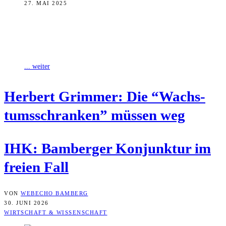
27. MAI 2025
Die Konjunktur in der Region Bamberg gibt zum Start in den
Sommer etwas nach, sowohl in Bezug auf die aktuelle Geschäftslage,
als
... weiter
Her­bert Grim­mer: Die “Wachs­
tums­schran­ken” müs­sen weg
IHK: Bam­ber­ger Kon­junk­tur im
frei­en Fall
VON
WEBECHO BAMBERG
30. JUNI 2026
WIRTSCHAFT & WISSENSCHAFT