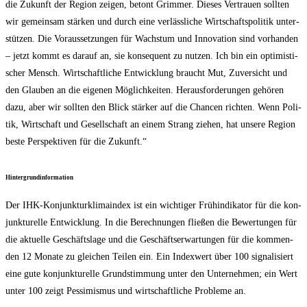
die Zukunft der Regi­on zei­gen, betont Grim­mer. Die­ses Ver­trau­en soll­ten
wir gemein­sam stär­ken und durch eine ver­läss­li­che Wirt­schafts­po­li­tik unter­
stüt­zen. Die Vor­aus­set­zun­gen für Wachs­tum und Inno­va­ti­on sind vor­han­den
– jetzt kommt es dar­auf an, sie kon­se­quent zu nut­zen. Ich bin ein opti­mis­ti­
scher Mensch. Wirt­schaft­li­che Ent­wick­lung braucht Mut, Zuver­sicht und
den Glau­ben an die eige­nen Mög­lich­kei­ten. Her­aus­for­de­run­gen gehö­ren
dazu, aber wir soll­ten den Blick stär­ker auf die Chan­cen rich­ten. Wenn Poli­
tik, Wirt­schaft und Gesell­schaft an einem Strang zie­hen, hat unse­re Regi­on
bes­te Per­spek­ti­ven für die Zukunft.“
Hin­ter­grund­in­for­ma­ti­on
Der IHK-Kon­junk­tur­kli­ma­in­dex ist ein wich­ti­ger Früh­in­di­ka­tor für die kon­
junk­tu­rel­le Ent­wick­lung. In die Berech­nun­gen flie­ßen die Bewer­tun­gen für
die aktu­el­le Geschäfts­la­ge und die Geschäfts­er­war­tun­gen für die kom­men­
den 12 Mona­te zu glei­chen Tei­len ein. Ein Index­wert über 100 signa­li­siert
eine gute kon­junk­tu­rel­le Grund­stim­mung unter den Unter­neh­men; ein Wert
unter 100 zeigt Pes­si­mis­mus und wirt­schaft­li­che Pro­ble­me an.