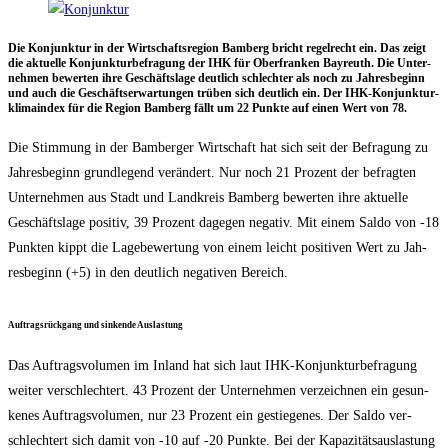
Die Kon­junk­tur in der Wirt­schafts­re­gi­on Bam­berg bricht regel­recht ein. Das zeigt
die aktu­el­le Kon­junk­tur­be­fra­gung der IHK für Ober­fran­ken Bay­reuth. Die Unter­
neh­men bewer­ten ihre Geschäfts­la­ge deut­lich schlech­ter als noch zu Jah­res­be­ginn
und auch die Geschäfts­er­war­tun­gen trü­ben sich deut­lich ein. Der IHK-Kon­junk­tur­
kli­ma­in­dex für die Regi­on Bam­berg fällt um 22 Punk­te auf einen Wert von 78.
Die Stim­mung in der Bam­ber­ger Wirt­schaft hat sich seit der Befra­gung zu
Jah­res­be­ginn grund­le­gend ver­än­dert. Nur noch 21 Pro­zent der befrag­ten
Unter­neh­men aus Stadt und Land­kreis Bam­berg bewer­ten ihre aktu­el­le
Geschäfts­la­ge posi­tiv, 39 Pro­zent dage­gen nega­tiv. Mit einem Sal­do von ‑18
Punk­ten kippt die Lage­be­wer­tung von einem leicht posi­ti­ven Wert zu Jah­
res­be­ginn (+5) in den deut­lich nega­ti­ven Bereich.
Auf­trags­rück­gang und sin­ken­de Auslastung
Das Auf­trags­vo­lu­men im Inland hat sich laut IHK-Kon­junk­tur­be­fra­gung
wei­ter ver­schlech­tert. 43 Pro­zent der Unter­neh­men ver­zeich­nen ein gesun­
ke­nes Auf­trags­vo­lu­men, nur 23 Pro­zent ein gestie­ge­nes. Der Sal­do ver­
schlech­tert sich damit von ‑10 auf ‑20 Punk­te. Bei der Kapa­zi­täts­aus­las­tung