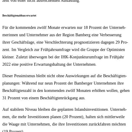
zent von einer nicht aus­rei­chen­den Auslastung.
Beschäf­tig­ten­ab­bau erwartet
Für die kom­men­den zwölf Mona­te erwar­ten nur 18 Pro­zent der Unter­neh­
me­rin­nen und Unter­neh­mer aus der Regi­on Bam­berg eine Ver­bes­se­rung
ihrer Geschäfts­la­ge, eine Ver­schlech­te­rung pro­gnos­ti­zie­ren dage­gen 29 Pro­
zent. Im Ver­gleich zur Früh­jahrs­um­fra­ge wird die Grup­pe der Opti­mis­ten
klei­ner. Zuletzt über­wo­gen bei der IHK-Kon­junk­tur­um­fra­ge im Früh­jahr
2022 eine posi­ti­ve Erwar­tungs­hal­tung der Unternehmen.
Die­ser Pes­si­mis­mus bleibt nicht ohne Aus­wir­kun­gen auf die Beschäf­tig­ten­
pla­nun­gen: Wäh­rend nur neun Pro­zent der Bam­ber­ger Unter­neh­men ihre
Beschäf­tig­ten­zahl in den kom­men­den zwölf Mona­ten erhö­hen wol­len, gehen
31 Pro­zent von einem Beschäf­tig­ten­rück­gang aus.
Auf sta­bi­lem Niveau blei­ben die geplan­ten Inlands­in­ves­ti­tio­nen. Unter­neh­
men, die mehr Inves­ti­tio­nen pla­nen (20 Pro­zent), hal­ten sich mitt­ler­wei­le
die Waa­ge mit Unter­neh­men, die ihre Inves­ti­tio­nen zurück­fah­ren möch­ten
(19 Prozent).