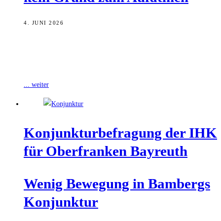
4. JUNI 2026
Der bayerische Arbeitsmarkt befindet sich aus Sicht der vbw –
Vereinigung der Bayerischen Wirtschaft e. V. weiterhin in einer
herausfordernden Lage. So
... weiter
Kon­junk­tur­be­fra­gung der IHK
für Ober­fran­ken Bayreuth
Wenig Bewe­gung in Bam­bergs
Konjunktur