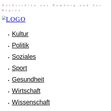
Nach­rich­ten aus Bam­berg und der
Region
Kul­tur
Poli­tik
Sozia­les
Sport
Gesund­heit
Wirt­schaft
Wis­sen­schaft