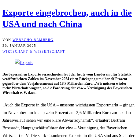
Expor­te ein­ge­bro­chen, auch in die
USA und nach China
VON
WEBECHO BAMBERG
20. JANUAR 2025
WIRTSCHAFT & WISSENSCHAFT
Die baye­ri­schen Expor­te ver­zeich­ne­ten laut der heu­te vom Lan­des­amt für Sta­tis­tik
ver­öf­fent­lich­ten Zah­len im Novem­ber 2024 einen Rück­gang um über elf Pro­zent
gegen­über dem Vor­jah­res­mo­nat auf 18,7 Mil­li­ar­den Euro. „Wir müs­sen wie­der
mehr Wirt­schaft wagen“, so die For­de­rung der vbw – Ver­ei­ni­gung der Baye­ri­schen
Wirt­schaft e. V. dazu.
„Auch die Expor­te in die USA – unse­rem wich­tigs­ten Export­markt – gin­gen
im Novem­ber um knapp zehn Pro­zent auf 2,6 Mil­li­ar­den Euro zurück. Im
Jah­res­ver­lauf sehen wir eine kla­re Abwärts­dy­na­mik“, erläu­tert Bert­ram
Bros­sardt, Haupt­ge­schäfts­füh­rer der vbw – Ver­ei­ni­gung der Baye­ri­schen
Wirt­schaft e. V. Die stark gesun­ke­nen Expor­te in die USA sind aus Sicht der