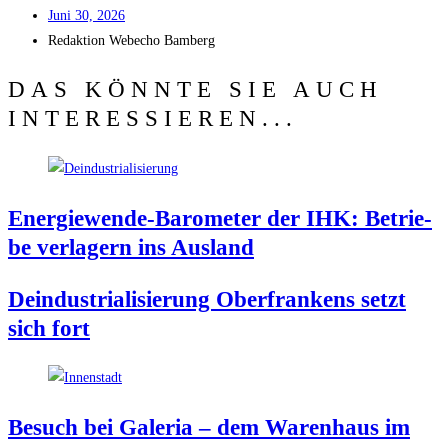
Juni 30, 2026
Redak­ti­on
Web­echo Bamberg
DAS KÖNNTE SIE AUCH
INTERESSIEREN...
Ener­gie­wen­de-Baro­me­ter der IHK: Betrie­
be ver­la­gern ins Ausland
Deindus­tria­li­sie­rung Ober­fran­kens setzt
sich fort
Besuch bei Gale­ria – dem Waren­haus im