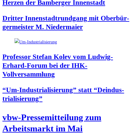
Her­zen der Bam­ber­ger Innenstadt
Drit­ter Innen­stadt­rund­gang mit Ober­bür­
ger­meis­ter M. Niedermaier
Pro­fes­sor Ste­fan Kolev vom Lud­wig-
Erhard-Forum bei der IHK-
Vollversammlung
“Um-Indus­tria­li­sie­rung” statt “Deindus­
tria­li­sie­rung”
vbw-Pres­se­mit­tei­lung zum
Arbeits­markt im Mai