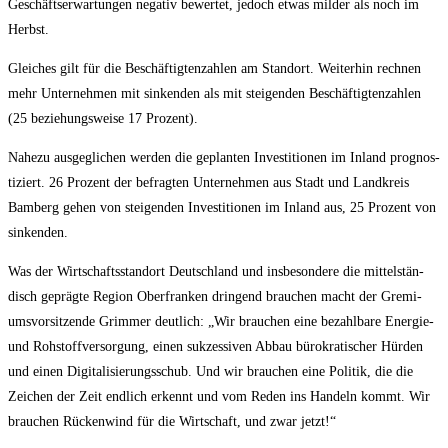
Geschäfts­er­war­tun­gen nega­tiv bewer­tet, jedoch etwas mil­der als noch im
Herbst.
Glei­ches gilt für die Beschäf­tig­ten­zah­len am Stand­ort. Wei­ter­hin rech­nen
mehr Unter­neh­men mit sin­ken­den als mit stei­gen­den Beschäf­tig­ten­zah­len
(25 bezie­hungs­wei­se 17 Prozent).
Nahe­zu aus­ge­gli­chen wer­den die geplan­ten Inves­ti­tio­nen im Inland pro­gnos­
ti­ziert. 26 Pro­zent der befrag­ten Unter­neh­men aus Stadt und Land­kreis
Bam­berg gehen von stei­gen­den Inves­ti­tio­nen im Inland aus, 25 Pro­zent von
sinkenden.
Was der Wirt­schafts­stand­ort Deutsch­land und ins­be­son­de­re die mit­tel­stän­
disch gepräg­te Regi­on Ober­fran­ken drin­gend brau­chen macht der Gre­mi­
ums­vor­sit­zen­de Grim­mer deut­lich: „Wir brau­chen eine bezahl­ba­re Ener­gie-
und Roh­stoff­ver­sor­gung, einen suk­zes­si­ven Abbau büro­kra­ti­scher Hür­den
und einen Digi­ta­li­sie­rungs­schub. Und wir brau­chen eine Poli­tik, die die
Zei­chen der Zeit end­lich erkennt und vom Reden ins Han­deln kommt. Wir
brau­chen Rücken­wind für die Wirt­schaft, und zwar jetzt!“