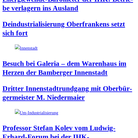
be ver­la­gern ins Ausland
Deindus­tria­li­sie­rung Ober­fran­kens setzt
sich fort
Besuch bei Gale­ria – dem Waren­haus im
Her­zen der Bam­ber­ger Innenstadt
Drit­ter Innen­stadt­rund­gang mit Ober­bür­
ger­meis­ter M. Niedermaier
Pro­fes­sor Ste­fan Kolev vom Lud­wig-
Erhard-Forum bei der IHK-