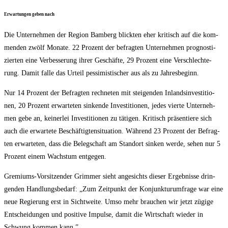
Erwar­tun­gen geben nach
Die Unter­neh­men der Regi­on Bam­berg blick­ten eher kri­tisch auf die kom­
men­den zwölf Mona­te. 22 Pro­zent der befrag­ten Unter­neh­men pro­gnos­ti­
zier­ten eine Ver­bes­se­rung ihrer Geschäf­te, 29 Pro­zent eine Ver­schlech­te­
rung. Damit fal­le das Urteil pes­si­mis­ti­scher aus als zu Jahresbeginn.
Nur 14 Pro­zent der Befrag­ten rech­ne­ten mit stei­gen­den Inlands­in­ves­ti­tio­
nen, 20 Pro­zent erwar­te­ten sin­ken­de Inves­ti­tio­nen, jedes vier­te Unter­neh­
men gebe an, kei­ner­lei Inves­ti­tio­nen zu täti­gen. Kri­tisch prä­sen­tie­re sich
auch die erwar­te­te Beschäf­tig­ten­si­tua­ti­on. Wäh­rend 23 Pro­zent der Befrag­
ten erwar­te­ten, dass die Beleg­schaft am Stand­ort sin­ken wer­de, sehen nur 5
Pro­zent einem Wachs­tum entgegen.
Gre­mi­ums-Vor­sit­zen­der Grim­mer sieht ange­sichts die­ser Ergeb­nis­se drin­
gen­den Hand­lungs­be­darf: „Zum Zeit­punkt der Kon­junk­tur­um­fra­ge war eine
neue Regie­rung erst in Sicht­wei­te. Umso mehr brau­chen wir jetzt zügi­ge
Ent­schei­dun­gen und posi­ti­ve Impul­se, damit die Wirt­schaft wie­der in
Schwung kom­men kann.”