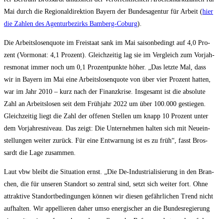
Mai durch die Regio­nal­di­rek­ti­on Bay­ern der Bun­des­agen­tur für Arbeit (
hier
die Zah­len des Agen­tur­be­zirks Bam­berg-Coburg
).
Die Arbeits­lo­sen­quo­te im Frei­staat sank im Mai sai­son­be­dingt auf 4,0 Pro­
zent (Vor­mo­nat: 4,1 Pro­zent). Gleich­zei­tig lag sie im Ver­gleich zum Vor­jah­
res­mo­nat immer noch um 0,1 Pro­zent­punk­te höher. „Das letz­te Mal, dass
wir in Bay­ern im Mai eine Arbeits­lo­sen­quo­te von über vier Pro­zent hat­ten,
war im Jahr 2010 – kurz nach der Finanz­kri­se. Ins­ge­samt ist die abso­lu­te
Zahl an Arbeits­lo­sen seit dem Früh­jahr 2022 um über 100.000 gestie­gen.
Gleich­zei­tig liegt die Zahl der offe­nen Stel­len um knapp 10 Pro­zent unter
dem Vor­jah­res­ni­veau. Das zeigt: Die Unter­neh­men hal­ten sich mit Neu­ein­
stel­lun­gen wei­ter zurück. Für eine Ent­war­nung ist es zu früh“, fasst Bros­
sardt die Lage zusammen.
Laut vbw bleibt die Situa­ti­on ernst. „Die De-Indus­tria­li­sie­rung in den Bran­
chen, die für unse­ren Stand­ort so zen­tral sind, setzt sich wei­ter fort. Ohne
attrak­ti­ve Stand­ort­be­din­gun­gen kön­nen wir die­sen gefähr­li­chen Trend nicht
auf­hal­ten. Wir appel­lie­ren daher umso ener­gi­scher an die Bun­des­re­gie­rung