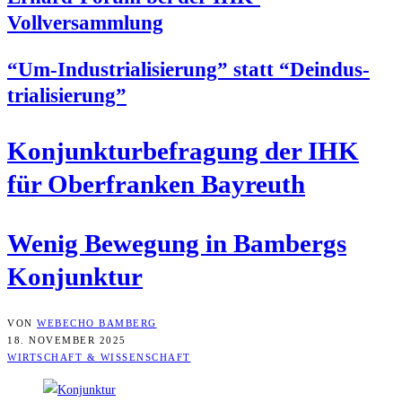
Vollversammlung
“Um-Indus­tria­li­sie­rung” statt “Deindus­
tria­li­sie­rung”
Kon­junk­tur­be­fra­gung der IHK
für Ober­fran­ken Bayreuth
Wenig Bewe­gung in Bam­bergs
Konjunktur
VON
WEBECHO BAMBERG
18. NOVEMBER 2025
WIRTSCHAFT & WISSENSCHAFT