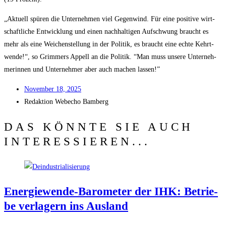
„Aktu­ell spü­ren die Unter­neh­men viel Gegen­wind. Für eine posi­ti­ve wirt­
schaft­li­che Ent­wick­lung und einen nach­hal­ti­gen Auf­schwung braucht es
mehr als eine Wei­chen­stel­lung in der Poli­tik, es braucht eine ech­te Kehrt­
wen­de!“, so Grim­mers Appell an die Poli­tik. “Man muss unse­re Unter­neh­
me­rin­nen und Unter­neh­mer aber auch machen lassen!”
Novem­ber 18, 2025
Redak­ti­on
Web­echo Bamberg
DAS KÖNNTE SIE AUCH
INTERESSIEREN...
Ener­gie­wen­de-Baro­me­ter der IHK: Betrie­
be ver­la­gern ins Ausland