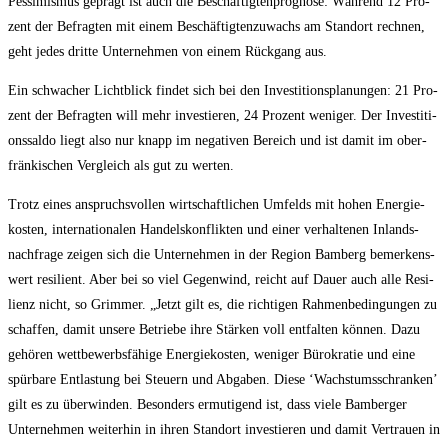
Pes­si­mis­mus geprägt ist auch die Beschäf­tig­ten­pro­gno­se: Wäh­rend 12 Pro­
zent der Befrag­ten mit einem Beschäf­tig­ten­zu­wachs am Stand­ort rech­nen,
geht jedes drit­te Unter­neh­men von einem Rück­gang aus.
Ein schwa­cher Licht­blick fin­det sich bei den Inves­ti­ti­ons­pla­nun­gen: 21 Pro­
zent der Befrag­ten will mehr inves­tie­ren, 24 Pro­zent weni­ger. Der Inves­ti­ti­
ons­sal­do liegt also nur knapp im nega­ti­ven Bereich und ist damit im ober­
frän­ki­schen Ver­gleich als gut zu werten.
Trotz eines anspruchs­vol­len wirt­schaft­li­chen Umfelds mit hohen Ener­gie­
kos­ten, inter­na­tio­na­len Han­dels­kon­flik­ten und einer ver­hal­te­nen Inlands­
nach­fra­ge zei­gen sich die Unter­neh­men in der Regi­on Bam­berg bemer­kens­
wert resi­li­ent. Aber bei so viel Gegen­wind, reicht auf Dau­er auch alle Resi­
li­enz nicht, so Grim­mer. „Jetzt gilt es, die rich­ti­gen Rah­men­be­din­gun­gen zu
schaf­fen, damit unse­re Betrie­be ihre Stär­ken voll ent­fal­ten kön­nen. Dazu
gehö­ren wett­be­werbs­fä­hi­ge Ener­gie­kos­ten, weni­ger Büro­kra­tie und eine
spür­ba­re Ent­las­tung bei Steu­ern und Abga­ben. Die­se ‘Wachs­tums­schran­ken’
gilt es zu über­win­den. Beson­ders ermu­ti­gend ist, dass vie­le Bam­ber­ger
Unter­neh­men wei­ter­hin in ihren Stand­ort inves­tie­ren und damit Ver­trau­en in