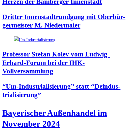
Her­zen der Bam­ber­ger Innenstadt
Drit­ter Innen­stadt­rund­gang mit Ober­bür­
ger­meis­ter M. Niedermaier
Pro­fes­sor Ste­fan Kolev vom Lud­wig-
Erhard-Forum bei der IHK-
Vollversammlung
“Um-Indus­tria­li­sie­rung” statt “Deindus­
tria­li­sie­rung”
Baye­ri­scher Außen­han­del im
Novem­ber 2024