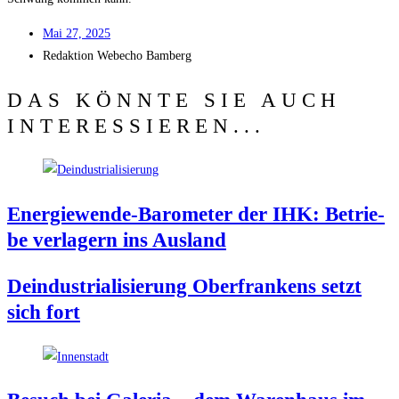
Mai 27, 2025
Redak­ti­on
Web­echo Bamberg
DAS KÖNNTE SIE AUCH
INTERESSIEREN...
Ener­gie­wen­de-Baro­me­ter der IHK: Betrie­
be ver­la­gern ins Ausland
Deindus­tria­li­sie­rung Ober­fran­kens setzt
sich fort