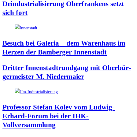
Deindus­tria­li­sie­rung Ober­fran­kens setzt
sich fort
Besuch bei Gale­ria – dem Waren­haus im
Her­zen der Bam­ber­ger Innenstadt
Drit­ter Innen­stadt­rund­gang mit Ober­bür­
ger­meis­ter M. Niedermaier
Pro­fes­sor Ste­fan Kolev vom Lud­wig-
Erhard-Forum bei der IHK-
Vollversammlung