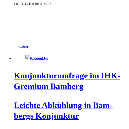
18. NOVEMBER 2025
Während die Bamberger Unternehmen in der aktuellen
Konjunkturbefragung der IHK für Oberfranken Bayreuth die
aktuelle Geschäftslage insgesamt ausgeglichen bewerten, fallen die
Erwartungen
... weiter
Kon­junk­tur­um­fra­ge im IHK-
Gre­mi­um Bamberg
Leich­te Abküh­lung in Bam­
bergs Konjunktur