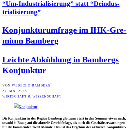
“Um-Indus­tria­li­sie­rung” statt “Deindus­
tria­li­sie­rung”
Kon­junk­tur­um­fra­ge im IHK-Gre­
mi­um Bamberg
Leich­te Abküh­lung in Bam­bergs
Konjunktur
VON
WEBECHO BAMBERG
27. MAI 2025
WIRTSCHAFT & WISSENSCHAFT
Die Kon­junk­tur in der Regi­on Bam­berg gibt zum Start in den Som­mer etwas nach,
sowohl in Bezug auf die aktu­el­le Geschäfts­la­ge, als auch die Geschäfts­er­war­tun­gen
für die kom­men­den zwölf Mona­te. Dies ist das Ergeb­nis der aktu­el­len Kon­junk­tur­