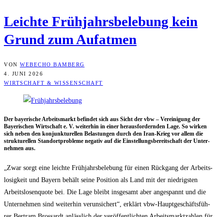
Leich­te Früh­jahrs­be­le­bung kein
Grund zum Aufatmen
VON
WEBECHO BAMBERG
4. JUNI 2026
WIRTSCHAFT & WISSENSCHAFT
Der baye­ri­sche Arbeits­markt befin­det sich aus Sicht der vbw – Ver­ei­ni­gung der
Baye­ri­schen Wirt­schaft e. V. wei­ter­hin in einer her­aus­for­dern­den Lage. So wir­ken
sich neben den kon­junk­tu­rel­len Belas­tun­gen durch den Iran-Krieg vor allem die
struk­tu­rel­len Stand­ort­pro­ble­me nega­tiv auf die Ein­stel­lungs­be­reit­schaft der Unter­
neh­men aus.
„Zwar sorgt eine leich­te Früh­jahrs­be­le­bung für einen Rück­gang der Arbeits­
lo­sig­keit und Bay­ern behält sei­ne Posi­ti­on als Land mit der nied­rigs­ten
Arbeits­lo­sen­quo­te bei. Die Lage bleibt ins­ge­samt aber ange­spannt und die
Unter­neh­men sind wei­ter­hin ver­un­si­chert“, erklärt vbw-Haupt­ge­schäfts­füh­
rer Bert­ram Bros­sardt anläss­lich der ver­öf­fent­lich­ten Arbeits­markt­zah­len für