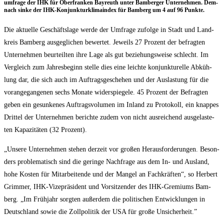
um­fra­ge der IHK für Ober­fran­ken Bay­reuth unter Bam­ber­ger Unter­neh­men. Dem­
nach sin­ke der IHK-Kon­junk­tur­kli­ma­in­dex für Bam­berg um 4 auf 96 Punkte.
Die aktu­el­le Geschäfts­la­ge wer­de der Umfra­ge zufol­ge in Stadt und Land­
kreis Bam­berg aus­ge­gli­chen bewer­tet. Jeweils 27 Pro­zent der befrag­ten
Unter­neh­men beur­teil­ten ihre Lage als gut bezie­hungs­wei­se schlecht. Im
Ver­gleich zum Jah­res­be­ginn stel­le dies eine leich­te kon­junk­tu­rel­le Abküh­
lung dar, die sich auch im Auf­trags­ge­sche­hen und der Aus­las­tung für die
vor­an­ge­gan­ge­nen sechs Mona­te wider­spie­ge­le. 45 Pro­zent der Befrag­ten
geben ein gesun­ke­nes Auf­trags­vo­lu­men im Inland zu Pro­to­koll, ein knap­pes
Drit­tel der Unter­neh­men berich­te zudem von nicht aus­rei­chend aus­ge­las­te­
ten Kapa­zi­tä­ten (32 Prozent).
„Unse­re Unter­neh­men ste­hen der­zeit vor gro­ßen Her­aus­for­de­run­gen. Beson­
ders pro­ble­ma­tisch sind die gerin­ge Nach­fra­ge aus dem In- und Aus­land,
hohe Kos­ten für Mit­ar­bei­ten­de und der Man­gel an Fach­kräf­ten“, so Her­bert
Grim­mer, IHK-Vize­prä­si­dent und Vor­sit­zen­der des IHK-Gre­mi­ums Bam­
berg. „Im Früh­jahr sorg­ten außer­dem die poli­ti­schen Ent­wick­lun­gen in
Deutsch­land sowie die Zoll­po­li­tik der USA für gro­ße Unsicherheit.”