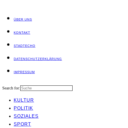
ÜBER UNS
KON­TAKT
STADT­ECHO
DATEN­SCHUTZ­ER­KLÄ­RUNG
IMPRES­SUM
Search for:
KUL­TUR
POLI­TIK
SOZIA­LES
SPORT