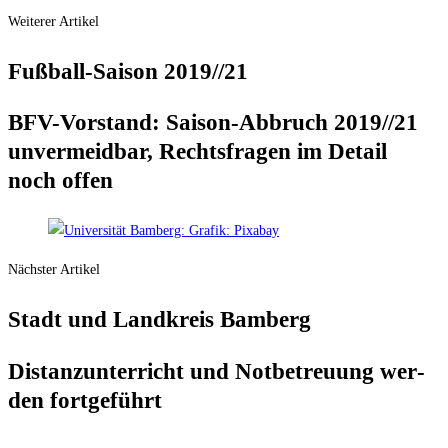
Weiterer Artikel
Fuß­ball-Sai­son 2019/​/​21
BFV-Vor­stand: Sai­son-Abbruch 2019/​/​21
unver­meid­bar, Rechts­fra­gen im Detail
noch offen
Nächster Artikel
Stadt und Land­kreis Bamberg
Distanz­un­ter­richt und Not­be­treu­ung wer­
den fortgeführt