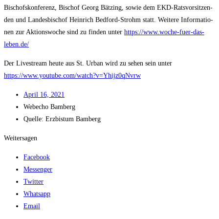
Bischofs­kon­fe­renz, Bischof Georg Bät­zing, sowie dem EKD-Rats­vor­sit­zen­
den und Lan­des­bi­schof Hein­rich Bedford-Strohm statt. Wei­te­re Infor­ma­tio­
nen zur Akti­ons­wo­che sind zu fin­den unter
https://www.woche-fuer-das-
leben.de/
Der Live­stream heu­te aus St. Urban wird zu sehen sein unter
https://www.youtube.com/watch?v=Yhijz0qNvrw
April 16, 2021
Web­echo Bamberg
Quel­le: Erz­bis­tum Bamberg
Weitersagen
Facebook
Messenger
Twitter
Whatsapp
Email