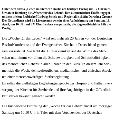
Unter dem Mot­to „Leben im Ster­ben“ star­tet am heu­ti­gen Frei­tag um 17 Uhr in St.
Urban in Bam­berg die „Woche für das Leben“. Den öku­me­ni­schen Eröff­nungs­got­
tes­dienst fei­ern Erz­bi­schof Lud­wig Schick und Regio­nal­bi­schö­fin Doro­thea Grei­ner.
Der Got­tes­dienst wird im Live­stream sowie in einer Auf­zeich­nung am Sonn­tag, 18.
April, um 16 Uhr auf TV Ober­fran­ken aus­ge­strahlt; die Regio­nal­bi­schö­fin hält die
Predigt.
Die „Woche für das Leben“ wird seit mehr als 20 Jah­ren von der Deut­schen
Bischofs­kon­fe­renz und der Evan­ge­li­schen Kir­che in Deutsch­land gemein­
sam ver­an­stal­tet. Sie lenkt die Auf­merk­sam­keit auf die Wür­de des Men­
schen und nimmt vor allem die Schutz­wür­dig­keit und Schutz­be­dürf­tig­keit
des mensch­li­chen Lebens in allen Pha­sen in den Blick. In die­sem Jahr wid­
met sich die Woche den seel­sorg­li­chen, medi­zi­ni­schen und ethi­schen Aspek­
ten einer men­schen­wür­di­gen Ster­be­be­glei­tung.
Es sol­len die viel­fäl­ti­gen Beglei­tungs­an­ge­bo­te der Hos­piz- und Pal­lia­tiv­ver­
sor­gung der Kir­chen für Ster­ben­de und ihre Ange­hö­ri­gen in der Öffent­lich­
keit stär­ker bekannt gemacht werden.
Die bun­des­wei­te Eröff­nung der „Woche für das Leben“ fin­det am mor­gi­gen
Sams­tag um 10.30 Uhr in Trier mit dem Vor­sit­zen­den der Deut­schen