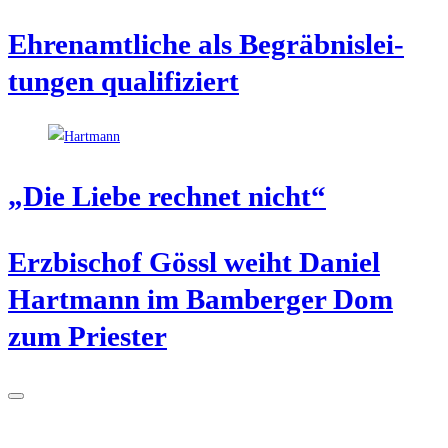
Ehren­amt­li­che als Begräb­nis­lei­
tun­gen qualifiziert
„Die Lie­be rech­net nicht“
Erz­bi­schof Gössl weiht Dani­el
Hart­mann im Bam­ber­ger Dom
zum Priester