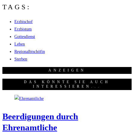
TAGS:
Erzbischof
Erzbistum
Gottesdienst
Leben
Regionalbischöfin
Sterben
ANZEI­GEN
DAS KÖNNTE SIE AUCH
INTERESSIEREN...
Beer­di­gun­gen durch
Ehrenamtliche