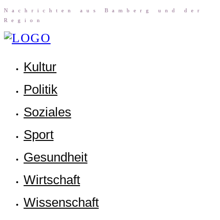
Nach­rich­ten aus Bam­berg und der
Region
Kul­tur
Poli­tik
Sozia­les
Sport
Gesund­heit
Wirt­schaft
Wis­sen­schaft