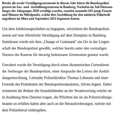
Bereits die zwei­te Ver­ei­di­gungs­ze­re­mo­nie in die­sem Jahr fei­er­te die Bun­des­po­li­zei
ges­tern im Aus- und –fort­bil­dungs­zen­trum in Bam­berg. Nach­dem im Juli Dienst­an­
fän­ger des Jahr­gan­ges 2020 ver­ei­digt wur­den, stan­den nun­mehr 645 jun­ge Frau­en
und Män­ner im Mit­tel­punkt, wel­che ihre Aus­bil­dung für den mitt­le­ren Poli­zei­voll­
zugs­dienst im März und Sep­tem­ber 2021 begon­nen hatten.
Um dem Infek­ti­ons­ge­sche­hen zu begeg­nen, ver­zich­te­te die Bun­des­po­li­zei
erneut auf eine öffent­li­che Ver­ei­di­gung auf dem Dom­platz in Bam­berg.
Statt­des­sen wur­de mit dem „Chan­ge of Com­mand“ ein Ort in der Lie­gen­
schaft der Bun­des­po­li­zei gewählt, wel­cher bereits unter den vor­ma­li­gen
Nut­zern der Kaser­ne für der­ar­tig bedeut­sa­me Zere­mo­nien genutzt wurde.
Umrahmt wur­de die Ver­ei­di­gung durch einen öku­me­ni­schen Got­tes­dienst
der Seel­sor­ger der Bun­des­po­li­zei, einer Anspra­che des Lei­ters der Aus­bil­
dungs­ein­rich­tung, Lei­ten­der Poli­zei­di­rek­tor Tho­mas Leh­mann und einer
Fest­re­de des Prä­si­den­ten der Bun­des­po­li­zei­aka­de­mie, Alfons Aigner. Dabei
erin­ner­ten die Red­ner die Aus­zu­bil­den­den an die Ver­ant­wor­tung wel­che sie
in Aus­übung ihres Diens­tes tra­gen, die Pflich­ten die sie als Poli­zei­voll­zugs­
be­am­te zu erfül­len haben aber auch an die Her­aus­for­de­run­gen, wel­che mit
dem Poli­zei­be­ruf einhergehen.