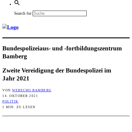
Search for:
Bun­des­po­li­zei­aus- und ‑fort­bil­dungs­zen­trum
Bamberg
Zwei­te Ver­ei­di­gung der Bun­des­po­li­zei im
Jahr 2021
VON
WEBECHO BAMBERG
14. OKTOBER 2021
POLITIK
1 MIN. ZU LESEN