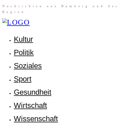
Nach­rich­ten aus Bam­berg und der
Region
Kul­tur
Poli­tik
Sozia­les
Sport
Gesund­heit
Wirt­schaft
Wis­sen­schaft