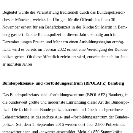
Beglei­tet wur­de die Ver­an­stal­tung tra­di­tio­nell durch das Bun­des­po­li­zei­or­
ches­ter Mün­chen, wel­ches im Übri­gen für die Öffent­lich­keit am 30.
Novem­ber erneut für ein Bene­fiz­kon­zert in der Kir­che St. Mar­tin in Bam­
berg gas­tiert. Da die Bun­des­po­li­zei in die­sem Jahr erst­ma­lig auch im
Dezem­ber jun­gen Frau­en und Män­nern einen Aus­bil­dungs­be­ginn ermög­
licht, wird es bereits im Febru­ar 2022 erneut eine Ver­ei­di­gung der Bun­des­
po­li­zei geben. Ob die­se öffent­lich zele­briert wird, ent­schei­det sich im Janu­
ar nächs­ten Jahres.
Bun­des­po­li­zei­aus- und ‑fort­bil­dungs­zen­trum (BPOLAFZ) Bamberg
Das Bun­des­po­li­zei­aus- und ‑fort­bil­dungs­zen­trum (BPOLAFZ) Bam­berg ist
die bun­des­weit größ­te und moderns­te Ein­rich­tung die­ser Art der Bun­des­po­
li­zei. Die fach­lich der Bun­des­po­li­zei­aka­de­mie in Lübeck nach­ge­ord­ne­te
Lehr­ein­rich­tung ist das sechs­te Aus- und –fort­bil­dungs­zen­trum der Bun­des­
po­li­zei. Seit dem 1. Sep­tem­ber 2016 wer­den dort über 2.800 Poli­zei­meis­
ter­an­wär­te­rin­nen und ‑anwär­ter aus­ge­bil­det. Mehr als 850 Stamm­kräf­te