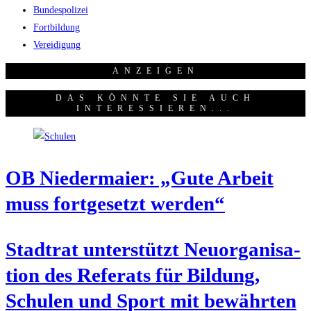
Bundespolizei
Fortbildung
Vereidigung
ANZEI­GEN
DAS KÖNNTE SIE AUCH
INTERESSIEREN...
OB Nie­der­mai­er: „Gute Arbeit
muss fort­ge­setzt werden“
Stadt­rat unter­stützt Neu­or­ga­ni­sa­
ti­on des Refe­rats für Bil­dung,
Schu­len und Sport mit bewähr­ten