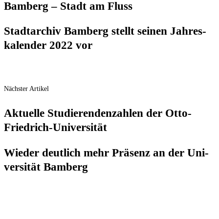
Bam­berg – Stadt am Fluss
Stadt­ar­chiv Bam­berg stellt sei­nen Jah­res­
ka­len­der 2022 vor
Nächster Artikel
Aktu­el­le Stu­die­ren­den­zah­len der Otto-
Friedrich-Universität
Wie­der deut­lich mehr Prä­senz an der Uni­
ver­si­tät Bamberg