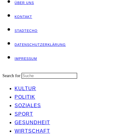
ÜBER UNS
KON­TAKT
STADT­ECHO
DATEN­SCHUTZ­ER­KLÄ­RUNG
IMPRES­SUM
Search for:
KUL­TUR
POLI­TIK
SOZIA­LES
SPORT
GESUND­HEIT
WIRT­SCHAFT