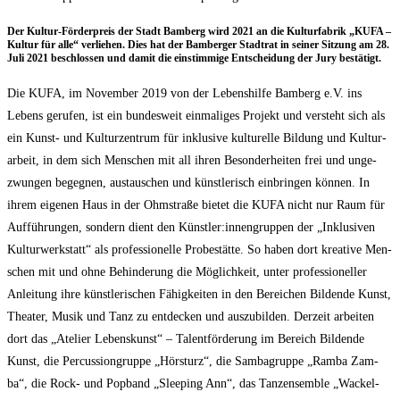
Der Kul­tur-För­der­preis der Stadt Bam­berg wird 2021 an die Kul­tur­fa­brik „KUFA –
Kul­tur für alle“ ver­lie­hen. Dies hat der Bam­ber­ger Stadt­rat in sei­ner Sit­zung am 28.
Juli 2021 beschlos­sen und damit die ein­stim­mi­ge Ent­schei­dung der Jury bestätigt.
Die KUFA, im Novem­ber 2019 von der Lebens­hil­fe Bam­berg e.V. ins
Lebens geru­fen, ist ein bun­des­weit ein­ma­li­ges Pro­jekt und ver­steht sich als
ein Kunst- und Kul­tur­zen­trum für inklu­si­ve kul­tu­rel­le Bil­dung und Kul­tur­
ar­beit, in dem sich Men­schen mit all ihren Beson­der­hei­ten frei und unge­
zwun­gen begeg­nen, aus­tau­schen und künst­le­risch ein­brin­gen kön­nen. In
ihrem eige­nen Haus in der Ohm­stra­ße bie­tet die KUFA nicht nur Raum für
Auf­füh­run­gen, son­dern dient den Künstler:innengruppen der „Inklu­si­ven
Kul­tur­werk­statt“ als pro­fes­sio­nel­le Pro­be­stät­te. So haben dort krea­ti­ve Men­
schen mit und ohne Behin­de­rung die Mög­lich­keit, unter pro­fes­sio­nel­ler
Anlei­tung ihre künst­le­ri­schen Fähig­kei­ten in den Berei­chen Bil­den­de Kunst,
Thea­ter, Musik und Tanz zu ent­de­cken und aus­zu­bil­den. Der­zeit arbei­ten
dort das „Ate­lier Lebens­kunst“ – Talent­för­de­rung im Bereich Bil­den­de
Kunst, die Per­cus­siongrup­pe „Hör­sturz“, die Sam­ba­grup­pe „Ram­ba Zam­
ba“, die Rock- und Pop­band „Slee­ping Ann“, das Tanz­ensem­ble „Wackel­