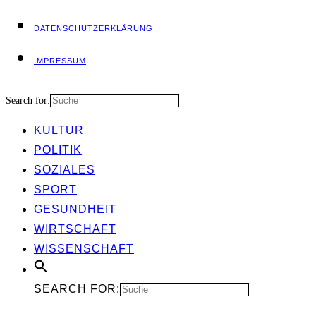
DATEN­SCHUTZ­ER­KLÄ­RUNG
IMPRES­SUM
Search for:
KUL­TUR
POLI­TIK
SOZIA­LES
SPORT
GESUND­HEIT
WIRT­SCHAFT
WIS­SEN­SCHAFT
SEARCH FOR: