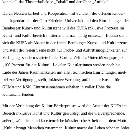
kon­takt“, das Thea­ter­kol­lek­tiv „Tobak“ und der Chor „Auf­takt“.
Durch Netz­werk­ar­beit und Koope­ra­ti­on mit Schu­len, der offe­nen Kin­der-
und Jugend­ar­beit, der Otto-Fried­rich-Uni­ver­si­tät und den Ein­rich­tun­gen der
Bam­ber­ger Kunst- und Kul­tur­sze­ne will die KUFA inklu­si­ve Pro­zes­se im
Kunst- und Kul­tur­be­reich initi­ie­ren und nach­hal­tig umset­zen. Eben­so sieht
sich die KUFA als Akteur in der frei­en Bam­ber­ger Kunst- und Kul­tur­sze­ne
und stellt der frei­en Sze­ne nicht nur Pro­be- und Auf­tritts­mög­lich­kei­ten zur
Ver­fü­gung, son­dern star­te­te in der Coro­na-Zeit das Unter­stüt­zungs­pro­jekt
„100 Pro­zent für die Kul­tur“. Loka­len Künstler:innen wer­den noch bis
Ende des Jah­res Räum­lich­kei­ten mit allen tech­ni­schen Ein­rich­tun­gen miet­
frei zur Ver­fü­gung gestellt, inklu­si­ve Wer­bung, anfal­len­der Kos­ten für
GEMA und KSK. Ein­tritts­ein­nah­men erhal­ten in vol­ler Höhe die
Kulturschaffenden.
Mit der Ver­lei­hung des Kul­tur-För­der­prei­ses wird die Arbeit der KUFA im
Bereich inklu­si­ve Kunst und Kul­tur gewür­digt und die viel­ver­spre­chen­de,
außer­ge­wöhn­li­che und facet­ten­rei­che künst­le­ri­sche Arbeit unter dem Mot­to
„Kul­tur bringt Men­schen zusam­men. Kul­tur macht das Leben schö­ner. Jeder