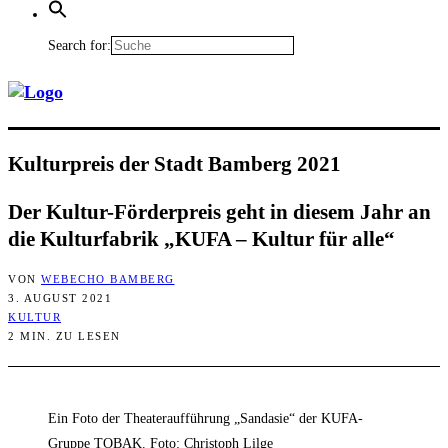
Search for:
Kul­tur­preis der Stadt Bam­berg 2021
Der Kul­tur-För­der­preis geht in die­sem Jahr an
die Kul­tur­fa­brik „KUFA – Kul­tur für alle“
VON
WEBECHO BAMBERG
3. AUGUST 2021
KULTUR
2 MIN. ZU LESEN
Ein Foto der Theateraufführung „Sandasie“ der KUFA-
Gruppe TOBAK. Foto: Christoph Lilge