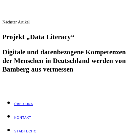
Nächster Artikel
Pro­jekt „Data Literacy“
Digi­ta­le und daten­be­zo­ge­ne Kom­pe­ten­zen
der Men­schen in Deutsch­land wer­den von
Bam­berg aus vermessen
ÜBER UNS
KON­TAKT
STADT­ECHO