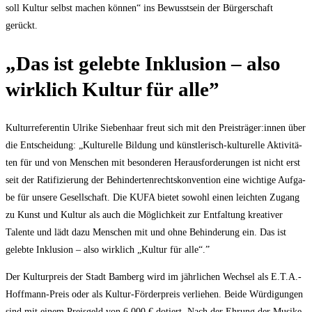
soll Kul­tur selbst machen kön­nen“ ins Bewusst­sein der Bür­ger­schaft
gerückt.
„Das ist geleb­te Inklu­si­on – also
wirk­lich Kul­tur für alle”
Kul­tur­re­fe­ren­tin Ulri­ke Sie­ben­haar freut sich mit den Preisträger:innen über
die Ent­schei­dung: „Kul­tu­rel­le Bil­dung und künst­le­risch-kul­tu­rel­le Akti­vi­tä­
ten für und von Men­schen mit beson­de­ren Her­aus­for­de­run­gen ist nicht erst
seit der Rati­fi­zie­rung der Behin­der­ten­rechts­kon­ven­ti­on eine wich­ti­ge Auf­ga­
be für unse­re Gesell­schaft. Die KUFA bie­tet sowohl einen leich­ten Zugang
zu Kunst und Kul­tur als auch die Mög­lich­keit zur Ent­fal­tung krea­ti­ver
Talen­te und lädt dazu Men­schen mit und ohne Behin­de­rung ein. Das ist
geleb­te Inklu­si­on – also wirk­lich „Kul­tur für alle“.”
Der Kul­tur­preis der Stadt Bam­berg wird im jähr­li­chen Wech­sel als E.T.A.-
Hoffmann-Preis oder als Kul­tur-För­der­preis ver­lie­hen. Bei­de Wür­di­gun­gen
sind mit einem Preis­geld von 6.000 € dotiert. Nach der Ehrung der Musi­ke­