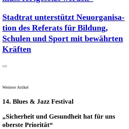
Stadt­rat unter­stützt Neu­or­ga­ni­sa­
ti­on des Refe­rats für Bil­dung,
Schu­len und Sport mit bewähr­ten
Kräften
Weiterer Artikel
14. Blues & Jazz Festival
„Sicher­heit und Gesund­heit hat für uns
obers­te Priorität“