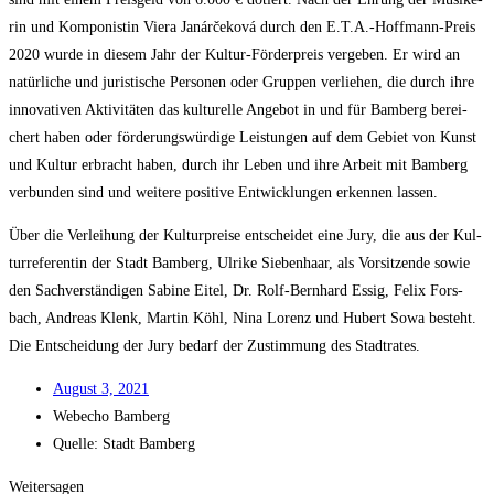
rin und Kom­po­nis­tin Vie­ra Janá­rče­ko­vá durch den E.T.A.-Hoffmann-Preis
2020 wur­de in die­sem Jahr der Kul­tur-För­der­preis ver­ge­ben. Er wird an
natür­li­che und juris­ti­sche Per­so­nen oder Grup­pen ver­lie­hen, die durch ihre
inno­va­ti­ven Akti­vi­tä­ten das kul­tu­rel­le Ange­bot in und für Bam­berg berei­
chert haben oder för­de­rungs­wür­di­ge Leis­tun­gen auf dem Gebiet von Kunst
und Kul­tur erbracht haben, durch ihr Leben und ihre Arbeit mit Bam­berg
ver­bun­den sind und wei­te­re posi­ti­ve Ent­wick­lun­gen erken­nen lassen.
Über die Ver­lei­hung der Kul­tur­prei­se ent­schei­det eine Jury, die aus der Kul­
tur­re­fe­ren­tin der Stadt Bam­berg, Ulri­ke Sie­ben­haar, als Vor­sit­zen­de sowie
den Sach­ver­stän­di­gen Sabi­ne Eitel, Dr. Rolf-Bern­hard Essig, Felix Fors­
bach, Andre­as Klenk, Mar­tin Köhl, Nina Lorenz und Hubert Sowa besteht.
Die Ent­schei­dung der Jury bedarf der Zustim­mung des Stadtrates.
August 3, 2021
Web­echo Bamberg
Quel­le: Stadt Bamberg
Weitersagen