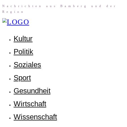
Nach­rich­ten aus Bam­berg und der
Region
Kul­tur
Poli­tik
Sozia­les
Sport
Gesund­heit
Wirt­schaft
Wis­sen­schaft