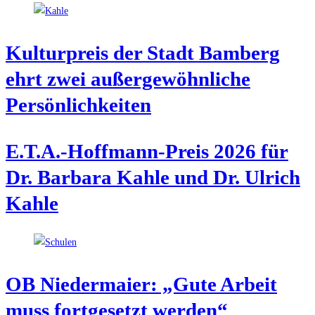
Kul­tur­preis der Stadt Bam­berg
ehrt zwei außer­ge­wöhn­li­che
Persönlichkeiten
E.T.A.-Hoffmann-Preis 2026 für
Dr. Bar­ba­ra Kah­le und Dr. Ulrich
Kahle
OB Nie­der­mai­er: „Gute Arbeit
muss fort­ge­setzt werden“