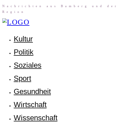
Nach­rich­ten aus Bam­berg und der
Region
Kul­tur
Poli­tik
Sozia­les
Sport
Gesund­heit
Wirt­schaft
Wis­sen­schaft