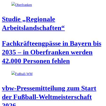
Stu­die „Regio­na­le
Arbeitslandschaften“
Fach­kräf­te­eng­päs­se in Bay­ern bis
2035 – in Ober­fran­ken wer­den
42.000 Per­so­nen fehlen
vbw-Pres­se­mit­tei­lung zum Start
der Fuß­ball-Welt­meis­ter­schaft
2026