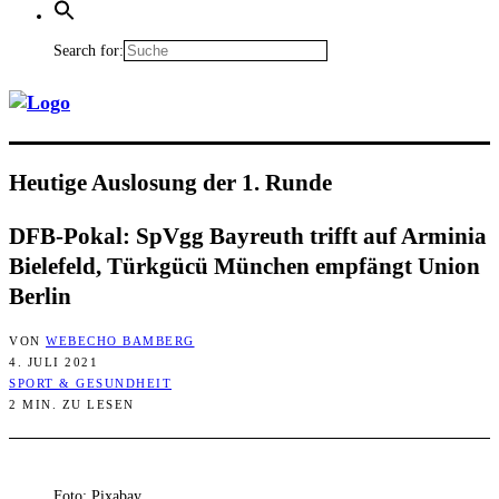
Search for:
Heu­ti­ge Aus­lo­sung der 1. Runde
DFB-Pokal: SpVgg Bay­reuth trifft auf Armi­nia
Bie­le­feld, Türk­gücü Mün­chen emp­fängt Uni­on
Berlin
VON
WEBECHO BAMBERG
4. JULI 2021
SPORT & GESUNDHEIT
2 MIN. ZU LESEN
Foto: Pixabay