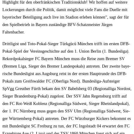
High­light für den ober­frän­ki­schen Tra­di­ti­ons­klub! Wir hof­fen auf wei­te­re
Locke­run­gen durch die Poli­tik, damit mög­lichst vie­le Fans die Duel­le mit
baye­ri­scher Betei­li­gung auch live im Sta­di­on erle­ben kön­nen“, sagt der für
den Spiel­be­trieb in Bay­ern zustän­di­ge BFV-Schatz­meis­ter Jür­gen
Faltenbacher.
Dritt­li­gist und Toto-Pokal-Sie­ger Türk­gücü Mün­chen trifft im ers­ten DFB-
Pokal-Spiel der Ver­eins­ge­schich­te auf den 1. Uni­on Ber­lin (1. Bun­des­li­ga).
Rekord­po­kal­sie­ger FC Bay­ern Mün­chen muss die Rei­se zum Bre­mer SV
(Bre­men Liga, Sie­ger des Bre­mer Lan­des­po­kals) antre­ten. Der zwei­te baye­
ri­sche Bun­des­li­gist aus Augs­burg reist in der ers­ten Haupt­run­de des DFB-
Pokals zum Greifs­wal­der FC (Ober­li­ga Nord). Bun­des­li­ga-Auf­stei­ger
SpVgg Greu­ther Fürth bekam den SV Babels­berg 03 (Regio­nal­li­ga Nord­ost,
Sie­ger Bran­den­burg-Pokal) zuge­lost. Der SSV Jahn Regens­burg trifft auf
den FC Rot-Weiß Koblenz (Regio­nal­li­ga Süd­west, Sie­ger Rhein­land­po­kal),
der 1. FC Nürn­berg muss gegen den SSV Ulm (Regio­nal­li­ga Süd­west, Sie­
ger Würt­tem­berg-Pokal) antre­ten. Der FC Würz­bur­ger Kickers bekommt es
mit Bun­des­li­gist SC Frei­burg zu tun, der FC Ingol­stadt 04 erwar­tet den FC
Erz­ge­bir­ge Aue (2. Liga) und der TSV 1860 Mün­chen freut sich auf ein