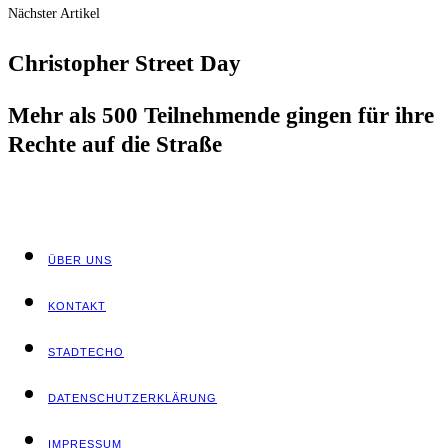
Nächster Artikel
Chris­to­pher Street Day
Mehr als 500 Teil­neh­men­de gin­gen für ihre
Rech­te auf die Straße
ÜBER UNS
KON­TAKT
STADT­ECHO
DATEN­SCHUTZ­ER­KLÄ­RUNG
IMPRES­SUM