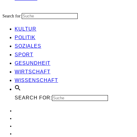
Search for:
KUL­TUR
POLI­TIK
SOZIA­LES
SPORT
GESUND­HEIT
WIRT­SCHAFT
WIS­SEN­SCHAFT
SEARCH FOR: