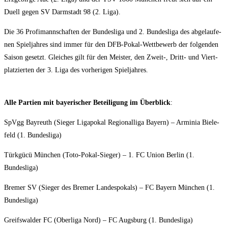
Duell gegen SV Darm­stadt 98 (2. Liga).
Die 36 Pro­fi­mann­schaf­ten der Bun­des­li­ga und 2. Bun­des­li­ga des abge­lau­fe­
nen Spiel­jah­res sind immer für den DFB-Pokal-Wett­be­werb der fol­gen­den
Sai­son gesetzt. Glei­ches gilt für den Meis­ter, den Zweit‑, Dritt- und Viert­
plat­zier­ten der 3. Liga des vor­he­ri­gen Spieljahres.
Alle Par­tien mit baye­ri­scher Betei­li­gung im Über­blick
:
SpVgg Bay­reuth (Sie­ger Liga­po­kal Regio­nal­li­ga Bay­ern) – Armi­nia Bie­le­
feld (1. Bundesliga)
Türk­gücü Mün­chen (Toto-Pokal-Sie­ger) – 1. FC Uni­on Ber­lin (1.
Bundesliga)
Bre­mer SV (Sie­ger des Bre­mer Lan­des­po­kals) – FC Bay­ern Mün­chen (1.
Bundesliga)
Greifs­wal­der FC (Ober­li­ga Nord) – FC Augs­burg (1. Bundesliga)