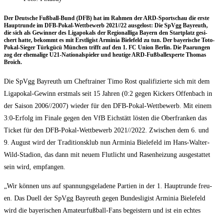
Der Deut­sche Fuß­ball-Bund (DFB) hat im Rah­men der ARD-Sport­schau die ers­te
Haupt­run­de im DFB-Pokal-Wett­be­werb 2021/​/​22 aus­ge­lost: Die SpVgg Bay­reuth,
die sich als Gewin­ner des Liga­po­kals der Regio­nal­li­ga Bay­ern den Start­platz gesi­
chert hat­te, bekommt es mit Erst­li­gist Armi­nia Bie­le­feld zu tun. Der baye­ri­sche Toto-
Pokal-Sie­ger Türk­gücü Mün­chen trifft auf den 1. FC Uni­on Ber­lin. Die Paa­run­gen
zog der ehe­ma­li­ge U21-Natio­nal­spie­ler und heu­ti­ge ARD-Fuß­ball­ex­per­te Tho­mas
Broich.
Die SpVgg Bay­reuth um Chef­trai­ner Timo Rost qua­li­fi­zier­te sich mit dem
Liga­po­kal-Gewinn erst­mals seit 15 Jah­ren (0:2 gegen Kickers Offen­bach in
der Sai­son 2006/​/​2007) wie­der für den DFB-Pokal-Wett­be­werb. Mit einem
3:0‑Erfolg im Fina­le gegen den VfB Eich­stätt lös­ten die Ober­fran­ken das
Ticket für den DFB-Pokal-Wett­be­werb 2021/​/​2022. Zwi­schen dem 6. und
9. August wird der Tra­di­ti­ons­klub nun Armi­nia Bie­le­feld im Hans-Wal­ter-
Wild-Sta­di­on, das dann mit neu­em Flut­licht und Rasen­hei­zung aus­ge­stat­tet
sein wird, empfangen.
„Wir kön­nen uns auf span­nungs­ge­la­de­ne Par­tien in der 1. Haupt­run­de freu­
en. Das Duell der SpVgg Bay­reuth gegen Bun­des­li­gist Armi­nia Bie­le­feld
wird die baye­ri­schen Ama­teur­fuß­ball-Fans begeis­tern und ist ein ech­tes