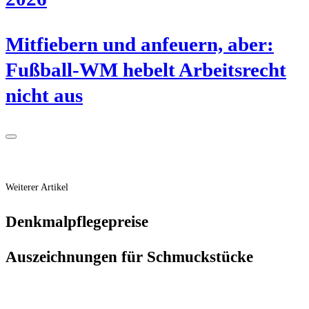
Mit­fie­bern und anfeu­ern, aber:
Fuß­ball-WM hebelt Arbeits­recht
nicht aus
Weiterer Artikel
Denk­mal­pfle­ge­prei­se
Aus­zeich­nun­gen für Schmuckstücke