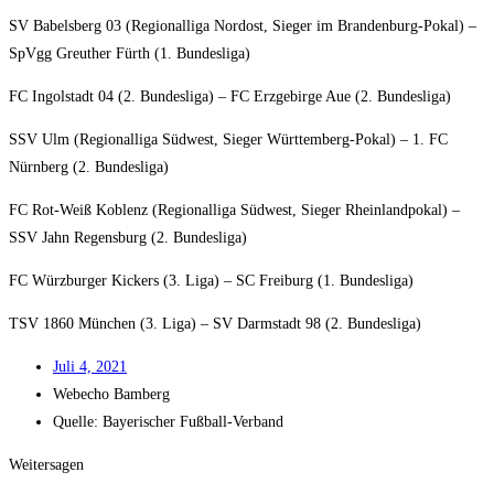
SV Babels­berg 03 (Regio­nal­li­ga Nord­ost, Sie­ger im Bran­den­burg-Pokal) –
SpVgg Greu­ther Fürth (1. Bundesliga)
FC Ingol­stadt 04 (2. Bun­des­li­ga) – FC Erz­ge­bir­ge Aue (2. Bundesliga)
SSV Ulm (Regio­nal­li­ga Süd­west, Sie­ger Würt­tem­berg-Pokal) – 1. FC
Nürn­berg (2. Bundesliga)
FC Rot-Weiß Koblenz (Regio­nal­li­ga Süd­west, Sie­ger Rhein­land­po­kal) –
SSV Jahn Regens­burg (2. Bundesliga)
FC Würz­bur­ger Kickers (3. Liga) – SC Frei­burg (1. Bundesliga)
TSV 1860 Mün­chen (3. Liga) – SV Darm­stadt 98 (2. Bundesliga)
Juli 4, 2021
Web­echo Bamberg
Quel­le: Baye­ri­scher Fußball-Verband
Weitersagen