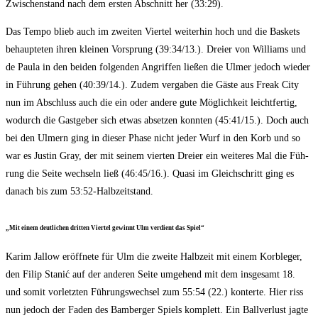
Zwi­schen­stand nach dem ers­ten Abschnitt her (33:29).
Das Tem­po blieb auch im zwei­ten Vier­tel wei­ter­hin hoch und die Bas­kets
behaup­te­ten ihren klei­nen Vor­sprung (39:34/13.). Drei­er von Wil­liams und
de Pau­la in den bei­den fol­gen­den Angrif­fen lie­ßen die Ulmer jedoch wie­der
in Füh­rung gehen (40:39/14.). Zudem ver­ga­ben die Gäs­te aus Freak City
nun im Abschluss auch die ein oder ande­re gute Mög­lich­keit leicht­fer­tig,
wodurch die Gast­ge­ber sich etwas abset­zen konn­ten (45:41/15.). Doch auch
bei den Ulmern ging in die­ser Pha­se nicht jeder Wurf in den Korb und so
war es Jus­tin Gray, der mit sei­nem vier­ten Drei­er ein wei­te­res Mal die Füh­
rung die Sei­te wech­seln ließ (46:45/16.). Qua­si im Gleich­schritt ging es
danach bis zum 53:52-Halbzeitstand.
„Mit einem deut­li­chen drit­ten Vier­tel gewinnt Ulm ver­dient das Spiel“
Karim Jal­low eröff­ne­te für Ulm die zwei­te Halb­zeit mit einem Korb­le­ger,
den Filip Sta­nić auf der ande­ren Sei­te umge­hend mit dem ins­ge­samt 18.
und somit vor­letz­ten Füh­rungs­wech­sel zum 55:54 (22.) kon­ter­te. Hier riss
nun jedoch der Faden des Bam­ber­ger Spiels kom­plett. Ein Ball­ver­lust jag­te