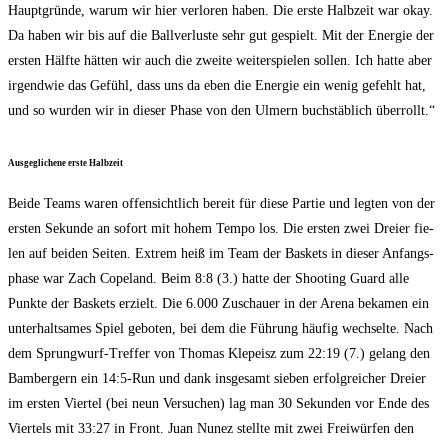
Haupt­grün­de, war­um wir hier ver­lo­ren haben. Die ers­te Halb­zeit war okay.
Da haben wir bis auf die Ball­ver­lus­te sehr gut gespielt. Mit der Ener­gie der
ers­ten Hälf­te hät­ten wir auch die zwei­te wei­ter­spie­len sol­len. Ich hat­te aber
irgend­wie das Gefühl, dass uns da eben die Ener­gie ein wenig gefehlt hat,
und so wur­den wir in die­ser Pha­se von den Ulmern buch­stäb­lich überrollt.“
Aus­ge­gli­che­ne ers­te Halbzeit
Bei­de Teams waren offen­sicht­lich bereit für die­se Par­tie und leg­ten von der
ers­ten Sekun­de an sofort mit hohem Tem­po los. Die ers­ten zwei Drei­er fie­
len auf bei­den Sei­ten. Extrem heiß im Team der Bas­kets in die­ser Anfangs­
pha­se war Zach Cope­land. Beim 8:8 (3.) hat­te der Shoo­ting Guard alle
Punk­te der Bas­kets erzielt. Die 6.000 Zuschau­er in der Are­na beka­men ein
unter­halt­sa­mes Spiel gebo­ten, bei dem die Füh­rung häu­fig wech­sel­te. Nach
dem Sprung­wurf-Tref­fer von Tho­mas Klepei­sz zum 22:19 (7.) gelang den
Bam­ber­gern ein 14:5‑Run und dank ins­ge­samt sie­ben erfolg­rei­cher Drei­er
im ers­ten Vier­tel (bei neun Ver­su­chen) lag man 30 Sekun­den vor Ende des
Vier­tels mit 33:27 in Front. Juan Nunez stell­te mit zwei Frei­wür­fen den