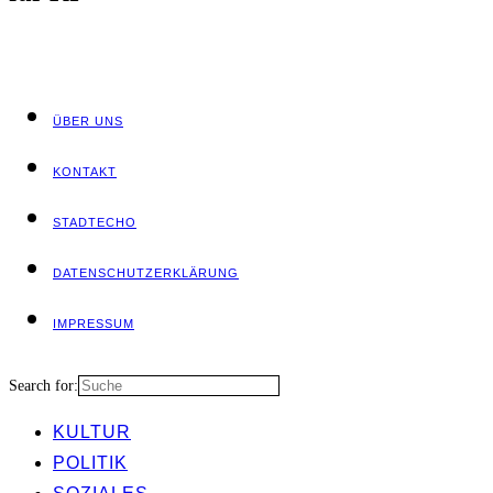
ÜBER UNS
KON­TAKT
STADT­ECHO
DATEN­SCHUTZ­ER­KLÄ­RUNG
IMPRES­SUM
Search for:
KUL­TUR
POLI­TIK