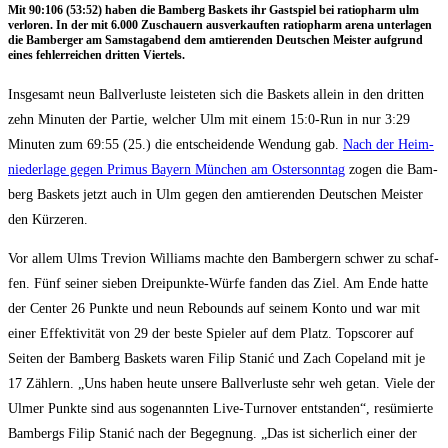
Mit 90:106 (53:52) haben die Bam­berg Bas­kets ihr Gast­spiel bei ratio­ph­arm ulm
ver­lo­ren. In der mit 6.000 Zuschau­ern aus­ver­kauf­ten ratio­ph­arm are­na unter­la­gen
die Bam­ber­ger am Sams­tag­abend dem amtie­ren­den Deut­schen Meis­ter auf­grund
eines feh­ler­rei­chen drit­ten Viertels.
Ins­ge­samt neun Ball­ver­lus­te leis­te­ten sich die Bas­kets allein in den drit­ten
zehn Minu­ten der Par­tie, wel­cher Ulm mit einem 15:0‑Run in nur 3:29
Minu­ten zum 69:55 (25.) die ent­schei­den­de Wen­dung gab.
Nach der Heim­
nie­der­la­ge gegen Pri­mus Bay­ern Mün­chen am Oster­sonn­tag
zogen die Bam­
berg Bas­kets jetzt auch in Ulm gegen den amtie­ren­den Deut­schen Meis­ter
den Kürzeren.
Vor allem Ulms Tre­vi­on Wil­liams mach­te den Bam­ber­gern schwer zu schaf­
fen. Fünf sei­ner sie­ben Drei­punk­te-Wür­fe fan­den das Ziel. Am Ende hat­te
der Cen­ter 26 Punk­te und neun Rebounds auf sei­nem Kon­to und war mit
einer Effek­ti­vi­tät von 29 der bes­te Spie­ler auf dem Platz. Tops­corer auf
Sei­ten der Bam­berg Bas­kets waren Filip Sta­nić und Zach Cope­land mit je
17 Zäh­lern. „Uns haben heu­te unse­re Ball­ver­lus­te sehr weh getan. Vie­le der
Ulmer Punk­te sind aus soge­nann­ten Live-Tur­no­ver ent­stan­den“, resü­mier­te
Bam­bergs Filip Sta­nić nach der Begeg­nung. „Das ist sicher­lich einer der