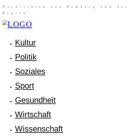
Nach­rich­ten aus Bam­berg und der
Region
Kul­tur
Poli­tik
Sozia­les
Sport
Gesund­heit
Wirt­schaft
Wis­sen­schaft