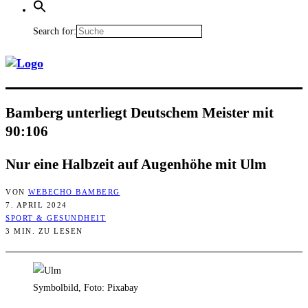
Search for:
Bam­berg unter­liegt Deut­schem Meis­ter mit
90:106
Nur eine Halb­zeit auf Augen­hö­he mit Ulm
VON
WEBECHO BAMBERG
7. APRIL 2024
SPORT & GESUNDHEIT
3 MIN. ZU LESEN
Symbolbild, Foto: Pixabay