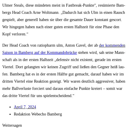
Ulmer Ste­als, die­se mün­de­ten meist in Fast­break-Punk­te“, resü­mier­te Bam­
bergs Head Coach Arne Wolt­mann. „Dadurch hat sich Ulm in einen Rausch
gespielt, aber gene­rell haben sie über die gesam­te Dau­er kon­stant gescort.
Wir hin­ge­gen haben nach einer guten ers­ten Halb­zeit für eine Pha­se den
Kopf verloren.“
Der Head Coach von ratio­ph­arm ulm, Anton Gavel, der ab
der kom­men­den
Sai­son in Bam­berg auf der Kom­man­do­brü­cke
ste­hen wird, sah sei­ne Mann­
schaft als in der ers­ten Halb­zeit „defen­siv nicht exis­tent, gera­de im ers­ten
Vier­tel. Dort gelang­ten wir kei­nen Zugriff und lie­ßen den Geg­ner heiß lau­
fen. Bam­berg hat es in der ers­ten Hälf­te gut gemacht, dar­auf haben wir im
drit­ten Vier­tel eine Reak­ti­on gezeigt. Wir waren deut­lich aggres­si­ver, haben
mehr Ball­ver­lus­te for­ciert und dar­aus ein­fa­che Punk­te kre­iert – somit war
das drit­te Vier­tel für uns spielentscheidend.“
April 7, 2024
Redak­ti­on
Web­echo Bamberg
Weitersagen