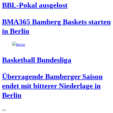
BBL-Pokal aus­ge­lost
BMA365 Bam­berg Bas­kets star­ten
in Berlin
Bas­ket­ball Bundesliga
Über­ra­gen­de Bam­ber­ger Sai­son
endet mit bit­te­rer Nie­der­la­ge in
Berlin