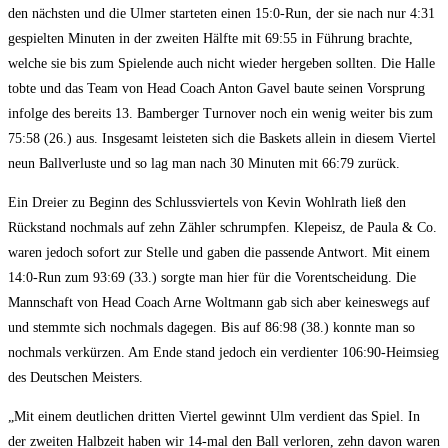
den nächs­ten und die Ulmer star­te­ten einen 15:0‑Run, der sie nach nur 4:31
gespiel­ten Minu­ten in der zwei­ten Hälf­te mit 69:55 in Füh­rung brach­te,
wel­che sie bis zum Spie­len­de auch nicht wie­der her­ge­ben soll­ten. Die Hal­le
tob­te und das Team von Head Coach Anton Gavel bau­te sei­nen Vor­sprung
infol­ge des bereits 13. Bam­ber­ger Tur­no­ver noch ein wenig wei­ter bis zum
75:58 (26.) aus. Ins­ge­samt leis­te­ten sich die Bas­kets allein in die­sem Vier­tel
neun Ball­ver­lus­te und so lag man nach 30 Minu­ten mit 66:79 zurück.
Ein Drei­er zu Beginn des Schluss­vier­tels von Kevin Wohl­rath ließ den
Rück­stand noch­mals auf zehn Zäh­ler schrump­fen. Klepei­sz, de Pau­la & Co.
waren jedoch sofort zur Stel­le und gaben die pas­sen­de Ant­wort. Mit einem
14:0‑Run zum 93:69 (33.) sorg­te man hier für die Vor­ent­schei­dung. Die
Mann­schaft von Head Coach Arne Wolt­mann gab sich aber kei­nes­wegs auf
und stemm­te sich noch­mals dage­gen. Bis auf 86:98 (38.) konn­te man so
noch­mals ver­kür­zen. Am Ende stand jedoch ein ver­dien­ter 106:90-Heimsieg
des Deut­schen Meisters.
„Mit einem deut­li­chen drit­ten Vier­tel gewinnt Ulm ver­dient das Spiel. In
der zwei­ten Halb­zeit haben wir 14-mal den Ball ver­lo­ren, zehn davon waren