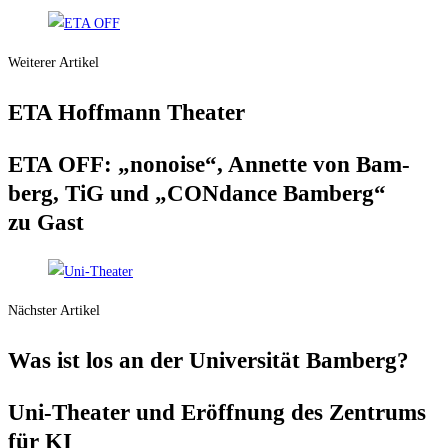
Weiterer Artikel
ETA Hoff­mann Theater
ETA OFF: „nonoi­se“, Annet­te von Bam­
berg, TiG und „CONd­ance Bam­berg“
zu Gast
Nächster Artikel
Was ist los an der Uni­ver­si­tät Bamberg?
Uni-Thea­ter und Eröff­nung des Zen­trums
für KI