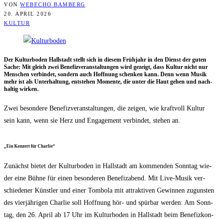
VON
WEBECHO BAMBERG
20. APRIL 2026
KULTUR
Der Kul­tur­bo­den Hall­stadt stellt sich in die­sem Früh­jahr in den Dienst der guten
Sache: Mit gleich zwei Bene­fiz­ver­an­stal­tun­gen wird gezeigt, dass Kul­tur nicht nur
Men­schen ver­bin­det, son­dern auch Hoff­nung schen­ken kann. Denn wenn Musik
mehr ist als Unter­hal­tung, ent­ste­hen Momen­te, die unter die Haut gehen und nach­
hal­tig wirken.
Zwei beson­de­re Bene­fiz­ver­an­stal­tun­gen, die zei­gen, wie kraft­voll Kul­tur
sein kann, wenn sie Herz und Enga­ge­ment ver­bin­det, ste­hen an.
„Ein Kon­zert für Charlie“
Zunächst bie­tet der Kul­tur­bo­den in Hall­stadt am kom­men­den Sonn­tag wie­
der eine Büh­ne für einen beson­de­ren Bene­fiz­abend. Mit Live-Musik ver­
schie­de­ner Künst­ler und einer Tom­bo­la mit attrak­ti­ven Gewin­nen zuguns­ten
des vier­jäh­ri­gen Char­lie soll Hoff­nung hör- und spür­bar wer­den: Am Sonn­
tag, den 26. April ab 17 Uhr im Kul­tur­bo­den in Hall­stadt beim Bene­fiz­kon­