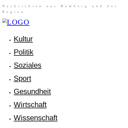
Nach­rich­ten aus Bam­berg und der
Region
Kul­tur
Poli­tik
Sozia­les
Sport
Gesund­heit
Wirt­schaft
Wis­sen­schaft