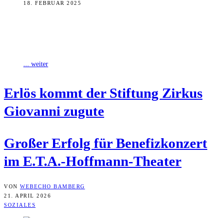
18. FEBRUAR 2025
Gesungen, getanzt, gelacht, gerappt, gewonnen und bei alledem auch
noch geholfen. Zu einem vollen Erfolg wurde die sechste Auflage
des Benefizkonzerts von
... weiter
Erlös kommt der Stif­tung Zir­kus
Gio­van­ni zugute
Gro­ßer Erfolg für Bene­fiz­kon­zert
im E.T.A.-Hoffmann-Theater
VON
WEBECHO BAMBERG
21. APRIL 2026
SOZIALES