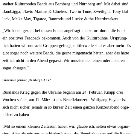
stad­ter Kul­tur­bo­den Bands aus Bam­berg und Nürn­berg auf. Mit dabei sind
Bam­bäg­ga, Flá­vio Mar­tins & Clue­l­ess, Two in Tune, Zwei­light, Tony Bul­
luck, Mai­ke May, Tiga­toe, Ram­rods und Lucky & the Heartbreakers.
„Wir haben gezielt bei die­sen Bands ange­fragt und sofort durch die Bank
ein posi­ti­ves Feed­back bekom­men. Auch von der Kul­tur­büh­ne. Ursprüng­
lich hat­ten wir nur acht Grup­pen gefragt, mitt­ler­wei­le sind es aber mehr. Es
gibt sogar noch wei­te­re Bands, die ger­ne mit­ge­macht hät­ten, aber das hät­te
zeit­lich nicht in den Abend gepasst. Wir muss­ten den einen oder ande­ren
sogar absagen.“
Ein­nah­men gehen an „Bamberg:UA e.V.“
Russ­lands Krieg gegen die Ukrai­ne begann am 24. Febru­ar. Knapp drei
Wochen spä­ter, am 11. März ist das Bene­fiz­kon­zert. Wolf­gang Heyder ist
sich nicht sicher, jemals in so kur­zer Zeit einen gan­zen Kon­zert­abend orga­
ni­siert zu haben.
„Mit so einem klei­nen Zeit­raum haben wir, glau­be ich, sel­ten etwas orga­ni­
siert. Aber als wir uns ent­schie­den hat­ten, das Bene­fiz­kon­zert auf die Bei­ne