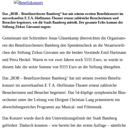
Das „BOB – Bene­fiz­or­ches­ter Bam­berg“ hat mit sei­nem zwei­ten Bene­fiz­kon­zert im
aus­ver­kauf­ten E.T.A.-Hoffmann-Theater erneut zahl­rei­che Besu­che­rin­nen und
Besu­cher begeis­tert, wie die Stadt Bam­berg mit­teilt. Der gesam­te Erlös kommt der
Stif­tung Zir­kus Gio­van­ni zugute.
Gemein­sam mit Schirm­herr Jonas Glüsen­kamp über­reich­ten die Orga­ni­sa­to­
ren des Bene­fiz­or­ches­ters Bam­berg den Spen­den­scheck an die Ver­ant­wort­li­
chen der Stif­tung Zir­kus Gio­van­ni um die bei­den Vor­stän­de Emil Hart­mann
und Petra Heckel. Waren es vor zwei Jah­ren noch 5555 Euro, so wur­de in
die­sem Jahr die stol­ze Sum­me von 9333 Euro an die Stif­tung übergeben.
Das „BOB – Bene­fiz­or­ches­ter Bam­berg“ hat mit sei­nem zwei­ten Bene­fiz­
kon­zert im aus­ver­kauf­ten E.T.A.-Hoffmann-Theater erneut zahl­rei­che
Besu­che­rin­nen und Besu­cher begeis­tert. Das 54-köp­fi­ge sym­pho­ni­sche Blas­
or­ches­ter unter der Lei­tung von Diri­gent Chris­ti­an Lang prä­sen­tier­te ein
abwechs­lungs­rei­ches Pro­gramm aus Musi­cal- und Filmmusik.
Das Kon­zert wur­de durch den Unter­stüt­zungs­fonds der Stadt Bam­berg
geför­dert. Dadurch konn­ten – wie bereits bei der ers­ten Auf­la­ge – sämt­li­che