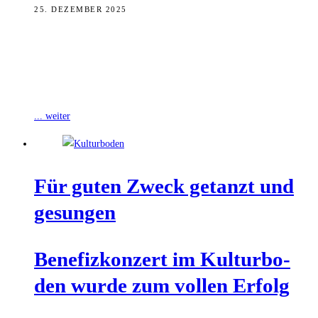
25. DEZEMBER 2025
Anfang Dezember veranstaltete das Bundespolizeiaus- und -
fortbildungszentrum Bamberg zusammen mit dem
Bundespolizeiorchester München ein Benefizkonzert in der
Pfarrkirche Unsere Liebe Frau (Obere
... weiter
Für guten Zweck getanzt und
gesungen
Bene­fiz­kon­zert im Kul­tur­bo­
den wur­de zum vol­len Erfolg