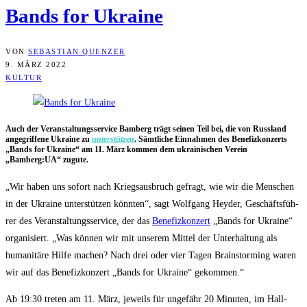
Bands for Ukraine
VON
SEBASTIAN QUENZER
9. MÄRZ 2022
KULTUR
Auch der Ver­an­stal­tungs­ser­vice Bam­berg trägt sei­nen Teil bei, die von Russ­land
ange­grif­fe­ne Ukrai­ne zu
unter­stüt­zen
. Sämt­li­che Ein­nah­men des Bene­fiz­kon­zerts
„Bands for Ukrai­ne“ am 11. März kom­men dem ukrai­ni­schen Ver­ein
„Bamberg:UA“ zugute.
„Wir haben uns sofort nach Kriegs­aus­bruch gefragt, wie wir die Men­schen
in der Ukrai­ne unter­stüt­zen könn­ten“, sagt Wolf­gang Heyder, Geschäfts­füh­
rer des Ver­an­stal­tungs­ser­vice, der das
Bene­fiz­kon­zert
„Bands for Ukrai­ne“
orga­ni­siert. „Was kön­nen wir mit unse­rem Mit­tel der Unter­hal­tung als
huma­ni­tä­re Hil­fe machen? Nach drei oder vier Tagen Brain­stor­ming waren
wir auf das Bene­fiz­kon­zert „Bands for Ukrai­ne“ gekommen.“
Ab 19:30 tre­ten am 11. März, jeweils für unge­fähr 20 Minu­ten, im Hall­