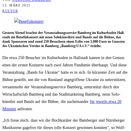
12. MÄRZ 2022
KULTUR
Ges­tern Abend brach­te der Ver­an­stal­tungs­ser­vice Bam­berg im Kul­tur­bo­den Hall­
stadt ein Bene­fiz­kon­zert mit neun Solo­künst­lern und Bands auf die Büh­ne, das
dank Spon­so­ren und rund 250 Besu­chern einen Erlös von 5.000 Euro zu Guns­ten
des Ukrai­ni­schen Ver­eins in Bam­berg „Bamberg:UA e.V.“ erzielte.
Die etwa 250 Besu­cher im Kul­tur­bo­den in Hall­stadt kamen in den Genuss
eines der ers­ten Kon­zer­te nach zwei Jah­ren Pan­de­mie über­haupt. Und die­se
Ver­an­stal­tung „Bands for Ukrai­ne“ hat­te es in sich. In kür­zes­ter Zeit auf die
Büh­ne gestellt, um die von Russ­land ange­grif­fe­ne Ukrai­ne zu unter­stüt­zen,
ver­sam­mel­te der Ver­an­stal­tungs­ser­vice Bam­berg, unter­stützt durch den
Wirt­schafts­club Bam­berg und das Stadt­mar­ke­ting Bam­berg, neun Solo­
künst­ler und Bands auf der Büh­ne, die nach­ein­an­der
für jeweils etwa 20
Minu­ten
auftraten.
„Ich freue mich, dass wir die Hoch­ka­rä­ter der Bam­ber­ger und Nürn­ber­ger
Musik­sze­ne gage­frei für die­ses tol­le Kon­zert gewin­nen konn­ten“, so Wolf­