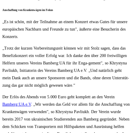
Anschaf­fung von Kran­ken­wä­gen im Fokus
„Es ist schön, mit der Teil­nah­me an einem Kon­zert etwas Gutes für unse­re
euro­päi­schen Nach­barn und Freun­de zu tun“, äußer­te eine Besu­che­rin des
Konzerts.
„Trotz der kur­zen Vor­be­rei­tungs­zeit kön­nen wir mit Stolz sagen, dass das
Bene­fiz­kon­zert ein vol­ler Erfolg war. Ich dan­ke den über 200 frei­wil­li­gen
Hel­fern unse­res Ver­eins Bamberg:UA für ihr Enga-gement“, so Khry­sty­na
Pav­li­ukh, Initia­to­rin des Ver­eins Bamberg:UA e.V. „Und natür­lich geht
mein Dank auch an unse­re Spon­so­ren und die Bands, ohne deren Unter­stüt­
zung das gar nicht mög­lich gewe­sen wäre.“
Der Erlös des Abends von 5.000 Euro geht kom­plett an den Ver­ein
Bamberg:UA e.V
. „Wir wer­den das Geld vor allem für die Anschaf­fung von
Kran­ken­wä­gen ver­wen­den“, so Khry­sty­na Pav­li­ukh. Der Ver­ein wur­de
bereits 2017 von ukrai­ni­schen Stu­die­ren­den aus Bam­berg gegrün­det. Neben
dem Schi­cken von Trans­por­tern mit Hilfs­pa­ke­ten und Aus­rüs­tung hel­fen