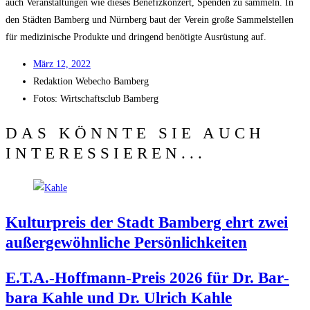
auch Ver­an­stal­tun­gen wie die­ses Bene­fiz­kon­zert, Spen­den zu sam­meln. In
den Städ­ten Bam­berg und Nürn­berg baut der Ver­ein gro­ße Sam­mel­stel­len
für medi­zi­ni­sche Pro­duk­te und drin­gend benö­tig­te Aus­rüs­tung auf.
März 12, 2022
Redak­ti­on
Web­echo Bamberg
Fotos: Wirt­schafts­club Bamberg
DAS KÖNNTE SIE AUCH
INTERESSIEREN...
Kul­tur­preis der Stadt Bam­berg ehrt zwei
außer­ge­wöhn­li­che Persönlichkeiten
E.T.A.-Hoffmann-Preis 2026 für Dr. Bar­
ba­ra Kah­le und Dr. Ulrich Kahle