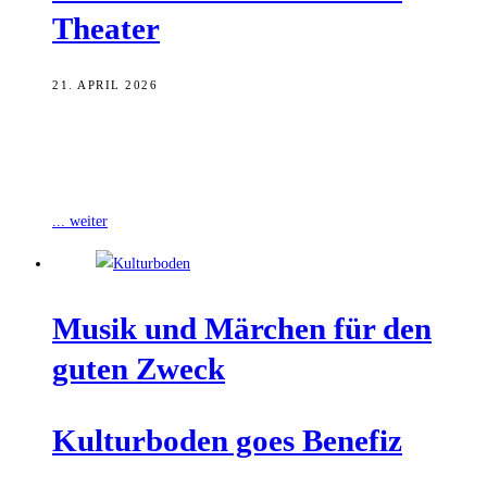
Theater
21. APRIL 2026
Das „BOB – Benefizorchester Bamberg“ hat mit seinem zweiten
Benefizkonzert im ausverkauften E.T.A.-Hoffmann-Theater erneut
zahlreiche Besucherinnen und Besucher begeistert, wie die Stadt
... weiter
Musik und Mär­chen für den
guten Zweck
Kul­tur­bo­den goes Benefiz