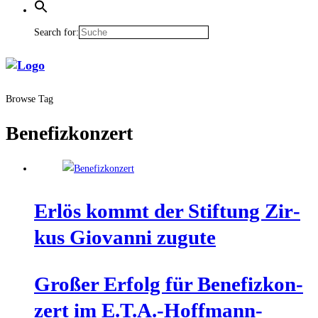
Search for:
Browse Tag
Benefizkonzert
Erlös kommt der Stif­tung Zir­
kus Gio­van­ni zugute
Gro­ßer Erfolg für Bene­fiz­kon­
zert im E.T.A.-Hoffmann-