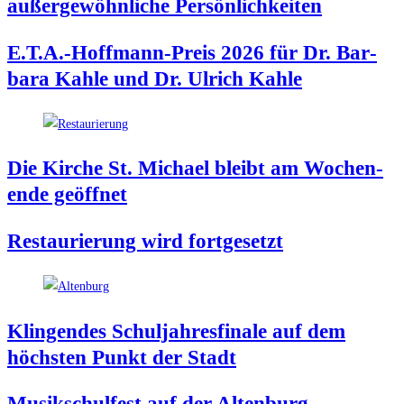
außer­ge­wöhn­li­che Persönlichkeiten
E.T.A.-Hoffmann-Preis 2026 für Dr. Bar­
ba­ra Kah­le und Dr. Ulrich Kahle
Die Kir­che St. Micha­el bleibt am Wochen­
en­de geöffnet
Restau­rie­rung wird fortgesetzt
Klin­gen­des Schul­jah­res­fi­na­le auf dem
höchs­ten Punkt der Stadt
Musik­schul­fest auf der Altenburg