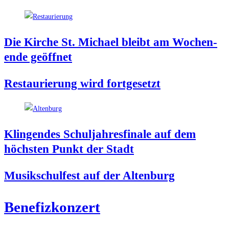
Die Kir­che St. Micha­el bleibt am Wochen­
en­de geöffnet
Restau­rie­rung wird fortgesetzt
Klin­gen­des Schul­jah­res­fi­na­le auf dem
höchs­ten Punkt der Stadt
Musik­schul­fest auf der Altenburg
Bene­fiz­kon­zert