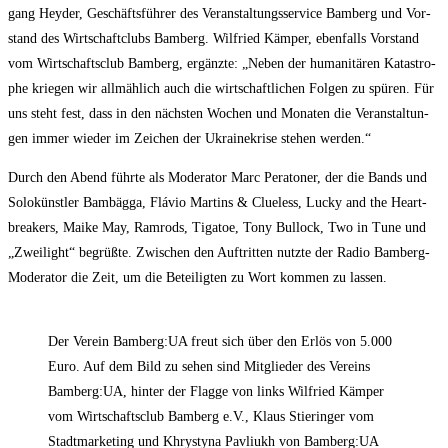
gang Heyder, Geschäfts­füh­rer des Ver­an­stal­tungs­ser­vice Bam­berg und Vor­
stand des Wirt­schaft­clubs Bam­berg. Wil­fried Käm­per, eben­falls Vor­stand
vom Wirt­schafts­club Bam­berg, ergänz­te: „Neben der huma­ni­tä­ren Kata­stro­
phe krie­gen wir all­mäh­lich auch die wirt­schaft­li­chen Fol­gen zu spü­ren. Für
uns steht fest, dass in den nächs­ten Wochen und Mona­ten die Ver­an­stal­tun­
gen immer wie­der im Zei­chen der Ukrai­ne­kri­se ste­hen werden.“
Durch den Abend führ­te als Mode­ra­tor Marc Pera­to­ner, der die Bands und
Solo­künst­ler Bam­bäg­ga, Flá­vio Mar­tins & Clue­l­ess, Lucky and the Heart-
brea­k­ers, Mai­ke May, Ram­rods, Tiga­toe, Tony Bul­lock, Two in Tune und
„Zwei­light“ begrüß­te. Zwi­schen den Auf­trit­ten nutz­te der Radio Bam­berg-
Mode­ra­tor die Zeit, um die Betei­lig­ten zu Wort kom­men zu lassen.
Der Ver­ein Bamberg:UA freut sich über den Erlös von 5.000
Euro. Auf dem Bild zu sehen sind Mit­glie­der des Ver­eins
Bamberg:UA, hin­ter der Flag­ge von links Wil­fried Käm­per
vom Wirt­schafts­club Bam­berg e.V., Klaus Stier­in­ger vom
Stadt­mar­ke­ting und Khry­sty­na Pav­li­ukh von Bamberg:UA