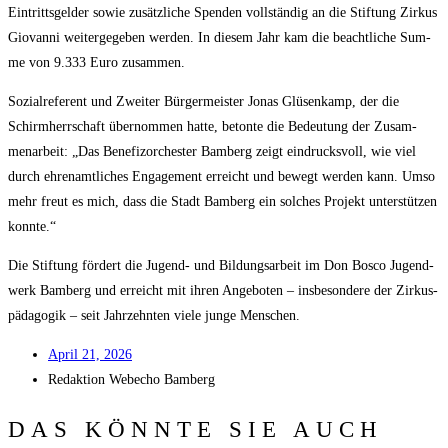
Ein­tritts­gel­der sowie zusätz­li­che Spen­den voll­stän­dig an die Stif­tung Zir­kus
Gio­van­ni wei­ter­ge­ge­ben wer­den. In die­sem Jahr kam die beacht­li­che Sum­
me von 9.333 Euro zusammen.
Sozi­al­re­fe­rent und Zwei­ter Bür­ger­meis­ter Jonas Glüsen­kamp, der die
Schirm­herr­schaft über­nom­men hat­te, beton­te die Bedeu­tung der Zusam­
men­ar­beit: „Das Bene­fiz­or­ches­ter Bam­berg zeigt ein­drucks­voll, wie viel
durch ehren­amt­li­ches Enga­ge­ment erreicht und bewegt wer­den kann. Umso
mehr freut es mich, dass die Stadt Bam­berg ein sol­ches Pro­jekt unter­stüt­zen
konnte.“
Die Stif­tung för­dert die Jugend- und Bil­dungs­ar­beit im Don Bosco Jugend­
werk Bam­berg und erreicht mit ihren Ange­bo­ten – ins­be­son­de­re der Zir­kus­
päd­ago­gik – seit Jahr­zehn­ten vie­le jun­ge Menschen.
April 21, 2026
Redak­ti­on
Web­echo Bamberg
DAS KÖNNTE SIE AUCH