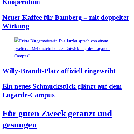
Kooperation
Neu­er Kaf­fee für Bam­berg – mit dop­pel­ter
Wirkung
Wil­ly-Brandt-Platz offi­zi­ell eingeweiht
Ein neu­es Schmuck­stück glänzt auf dem
Lagarde-Campus
Für guten Zweck getanzt und
gesungen