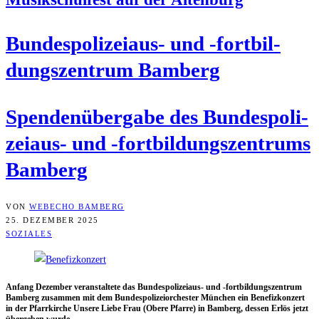
Bun­des­po­li­zei­aus- und ‑fort­bil­
dungs­zen­trum Bamberg
Spen­den­über­ga­be des Bun­des­po­li­
zei­aus- und ‑fort­bil­dungs­zen­trums
Bamberg
VON
WEBECHO BAMBERG
25. DEZEMBER 2025
SOZIALES
Anfang Dezem­ber ver­an­stal­te­te das Bun­des­po­li­zei­aus- und ‑fort­bil­dungs­zen­trum
Bam­berg zusam­men mit dem Bun­des­po­li­zei­or­ches­ter Mün­chen ein Bene­fiz­kon­zert
in der Pfarr­kir­che Unse­re Lie­be Frau (Obe­re Pfar­re) in Bam­berg, des­sen Erlös jetzt