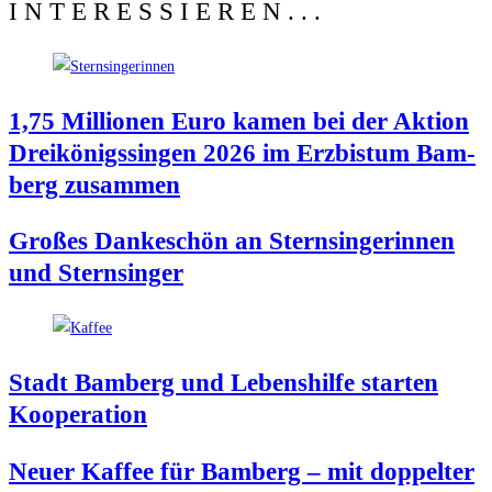
INTERESSIEREN...
1,75 Mil­lio­nen Euro kamen bei der Akti­on
Drei­kö­nigs­sin­gen 2026 im Erz­bis­tum Bam­
berg zusammen
Gro­ßes Dan­ke­schön an Stern­sin­ge­rin­nen
und Sternsinger
Stadt Bam­berg und Lebens­hil­fe star­ten
Kooperation
Neu­er Kaf­fee für Bam­berg – mit dop­pel­ter