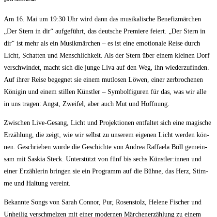
Am 16. Mai um 19:30 Uhr wird dann das musi­ka­li­sche Bene­fiz­mär­chen
„Der Stern in dir“ auf­ge­führt, das deut­sche Pre­mie­re fei­ert. „Der Stern in
dir“ ist mehr als ein Musik­mär­chen – es ist eine emo­tio­na­le Rei­se durch
Licht, Schat­ten und Mensch­lich­keit. Als der Stern über einem klei­nen Dorf
ver­schwin­det, macht sich die jun­ge Liva auf den Weg, ihn wie­der­zu­fin­den.
Auf ihrer Rei­se begeg­net sie einem mut­lo­sen Löwen, einer zer­bro­che­nen
Köni­gin und einem stil­len Künst­ler – Sym­bol­fi­gu­ren für das, was wir alle
in uns tra­gen: Angst, Zwei­fel, aber auch Mut und Hoffnung.
Zwi­schen Live-Gesang, Licht und Pro­jek­tio­nen ent­fal­tet sich eine magi­sche
Erzäh­lung, die zeigt, wie wir selbst zu unse­rem eige­nen Licht wer­den kön­
nen. Geschrie­ben wur­de die Geschich­te von Andrea Raf­fae­la Böll gemein­
sam mit Saskia Steck. Unter­stützt von fünf bis sechs Künstler:innen und
einer Erzäh­le­rin brin­gen sie ein Pro­gramm auf die Büh­ne, das Herz, Stim­
me und Hal­tung vereint.
Bekann­te Songs von Sarah Con­nor, Pur, Rosen­stolz, Hele­ne Fischer und
Unhei­lig ver­schmel­zen mit einer moder­nen Mär­chen­er­zäh­lung zu einem