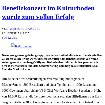
Bene­fiz­kon­zert im Kul­tur­bo­den
wur­de zum vol­len Erfolg
VON
WEBECHO BAMBERG
18. FEBRUAR 2025
SOZIALES
Gesun­gen, getanzt, gelacht, gerappt, gewon­nen und bei alle­dem auch noch gehol­fen.
Zu einem vol­len Erfolg wur­de die sechs­te Auf­la­ge des Bene­fiz­kon­zerts von Ver­an­
stal­tungs­ser­vice Bam­berg (VSB) und Kul­tur­bo­den Hall­stadt in Koope­ra­ti­on mit
dem Wirt­schafts­club und dem Stadt­mar­ke­ting Bam­berg im aus­ver­kauf­ten Saal
über der Marktscheune.
Am Ende der fast sechs­stün­di­gen Ver­an­stal­tung mit regio­na­len
Musiker*innen, 300 Besu­chern und einer Tom­bo­la mit 1000 Losen und
1000 Gewin­nen über­reich­te VSB-Chef Wolf­gang Heyder Spen­den in Höhe
von 10.000 Euro an die Ver­tre­ter von sechs sozia­len Hilfs­diens­ten aus Bam­
berg. Zusätz­li­che 4000 Euro gin­gen aus dem Erlös einer Gut­schein­ak­ti­on