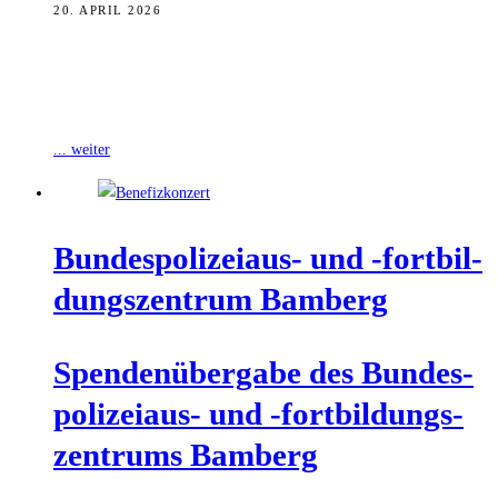
20. APRIL 2026
Der Kulturboden Hallstadt stellt sich in diesem Frühjahr in den
Dienst der guten Sache: Mit gleich zwei Benefizveranstaltungen wird
gezeigt, dass Kultur
... weiter
Bun­des­po­li­zei­aus- und ‑fort­bil­
dungs­zen­trum Bamberg
Spen­den­über­ga­be des Bun­des­
po­li­zei­aus- und ‑fort­bil­dungs­
zen­trums Bamberg