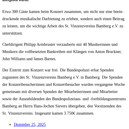
über­ge­ben wurde.
Etwa 300 Gäs­te kamen beim Kon­zert zusam­men, um nicht nur eine beein­
dru­cken­de musi­ka­li­sche Dar­bie­tung zu erle­ben, son­dern auch einen Bei­trag
zu leis­ten, um die wich­ti­ge Arbeit des St. Vin­zen­z­ver­eins Bam­berg e.V. zu
unterstützen.
Chef­di­ri­gent Phil­ipp Arm­brus­ter ver­zau­ber­te mit 40 Musi­ke­rin­nen und
Musi­kern die voll­be­setz­ten Bank­rei­hen mit Klän­gen von Anton Bruck­ner,
John Wil­liams und James Barnes.
Der Ein­tritt zum Kon­zert war frei. Die Bun­des­po­li­zei erbat Spen­den
zuguns­ten des St. Vin­zen­z­ver­eins Bam­berg e.V. in Bam­berg. Die Spen­den
der Kon­zert­be­su­che­rin­nen und Kon­zert­be­su­cher wur­den ver­gan­ge­ne Woche
gemein­sam mit diver­sen Spen­den der Mit­ar­bei­te­rin­nen und Mit­ar­bei­ter
sowie der Aus­zu­bil­den­den des Bun­des­po­li­zei­aus- und ‑fort­bil­dungs­zen­trums
Bam­berg an Herrn Hans-Jochen Sie­vers über­ge­ben, den Vor­sit­zen­den des
St. Vin­zen­z­ver­eins. Ins­ge­samt kamen 3.750€ zusammen.
Dezem­ber 25, 2025