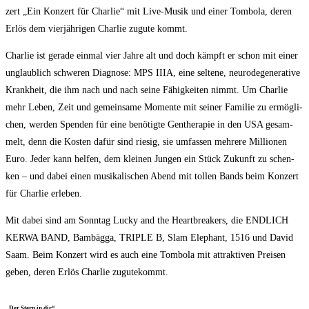
zert „Ein Kon­zert für Char­lie“ mit Live-Musik und einer Tom­bo­la, deren
Erlös dem vier­jäh­ri­gen Char­lie zugu­te kommt.
Char­lie ist gera­de ein­mal vier Jah­re alt und doch kämpft er schon mit einer
unglaub­lich schwe­ren Dia­gno­se: MPS IIIA, eine sel­te­ne, neu­ro­de­ge­nera­ti­ve
Krank­heit, die ihm nach und nach sei­ne Fähig­kei­ten nimmt. Um Char­lie
mehr Leben, Zeit und gemein­sa­me Momen­te mit sei­ner Fami­lie zu ermög­li­
chen, wer­den Spen­den für eine benö­tig­te Gen­the­ra­pie in den USA gesam­
melt, denn die Kos­ten dafür sind rie­sig, sie umfas­sen meh­re­re Mil­lio­nen
Euro. Jeder kann hel­fen, dem klei­nen Jun­gen ein Stück Zukunft zu schen­
ken – und dabei einen musi­ka­li­schen Abend mit tol­len Bands beim Kon­zert
für Char­lie erleben.
Mit dabei sind am Sonn­tag Lucky and the Heart­brea­k­ers, die ENDLICH
KERWA BAND, Bam­bäg­ga, TRIPLE B, Slam Ele­phant, 1516 und David
Saam. Beim Kon­zert wird es auch eine Tom­bo­la mit attrak­ti­ven Prei­sen
geben, deren Erlös Char­lie zugutekommt.
„Der Stern in dir“