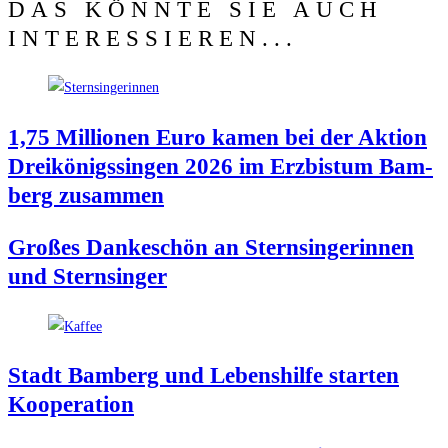
DAS KÖNNTE SIE AUCH
INTERESSIEREN...
1,75 Mil­lio­nen Euro kamen bei der Akti­on
Drei­kö­nigs­sin­gen 2026 im Erz­bis­tum Bam­
berg zusammen
Gro­ßes Dan­ke­schön an Stern­sin­ge­rin­nen
und Sternsinger
Stadt Bam­berg und Lebens­hil­fe star­ten
Kooperation