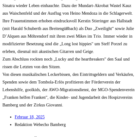
Sina­tra wie­der Leben ein­hauch­te. Dazu der Mund­art-Akro­bat Was­tel Kauz
aus Wai­schen­feld und der Aus­flug von Hei­no Men­do­za in die Schla­ger­welt.
Ihre Frau­en­stim­men erho­ben ein­drucks­voll Kers­tin Stier­in­ger aus Hall­stadt
(mit Harald Schu­berth aus Brei­ten­güß­bach) als Duo „Zwei­light“ sowie Julie
D’Alquen aus Möh­ren­dorf mit ihren zwei Mikes im Trio. Immer wie­der in
modi­fi­zier­ter Beset­zung sind die „Long lost hip­pies“ um Steff Por­zel zu
erle­ben, dies­mal mit akus­ti­schen Gitar­ren und Gei­ge.
Zum Abschluss rock­ten noch „Lucky and the heart­brea­k­ers“ den Saal und
ris­sen die Letz­ten von den Sit­zen.
Von die­sen musi­ka­li­schen Lecker­bis­sen, den Ein­tritts­gel­dern und Ver­käu­fen,
Spen­den sowie dem Tom­bo­la-Erlös pro­fi­tie­ren der För­der­ver­ein der
Lebens­hil­fe, gool­kids, der AWO-Migra­ti­ons­dienst, der MGO-Spen­den­ver­ein
„Fran­ken hel­fen Fran­ken“, die Kin­der- und Jugend­ar­beit des Hos­piz­ver­eins
Bam­berg und der Zir­kus Giovanni.
Febru­ar 18, 2025
Redak­ti­on
Web­echo Bamberg