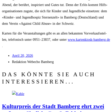
Abend, der berührt, inspi­riert und Gutes tut. Denn der Erlös kommt Hilfs­
or­ga­ni­sa­tio­nen zugu­te, die sich für Kin­der und Jugend­li­che ein­set­zen: dem
«Kin­der- und Jugend­hos­piz Ster­nen­zelt» in Bam­berg (Deutsch­land) und
dem Ver­ein «Against Child Abu­se» in der Schweiz.
Kar­ten für die Ver­an­stal­tun­gen gibt es an allen bekann­ten Vor­ver­kaufs­stel­
len, tele­fo­nisch unter 0951–23837, oder unter
www.kartenkiosk-bamberg.de
.
April 20, 2026
Redak­ti­on
Web­echo Bamberg
DAS KÖNNTE SIE AUCH
INTERESSIEREN...
Kul­tur­preis der Stadt Bam­berg ehrt zwei