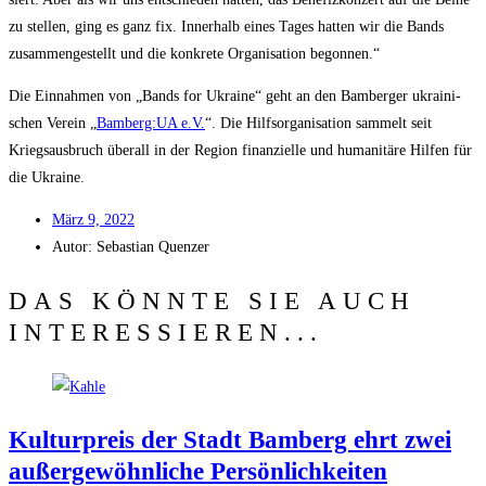
zu stel­len, ging es ganz fix. Inner­halb eines Tages hat­ten wir die Bands
zusam­men­ge­stellt und die kon­kre­te Orga­ni­sa­ti­on begonnen.“
Die Ein­nah­men von „Bands for Ukrai­ne“ geht an den Bam­ber­ger ukrai­ni­
schen Ver­ein „
Bamberg:UA e.V.
“. Die Hilfs­or­ga­ni­sa­ti­on sam­melt seit
Kriegs­aus­bruch über­all in der Regi­on finan­zi­el­le und huma­ni­tä­re Hil­fen für
die Ukraine.
März 9, 2022
Autor:
Sebas­ti­an Quenzer
DAS KÖNNTE SIE AUCH
INTERESSIEREN...
Kul­tur­preis der Stadt Bam­berg ehrt zwei
außer­ge­wöhn­li­che Persönlichkeiten