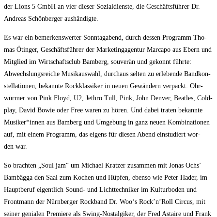
der Lions 5 GmbH an vier die­ser Sozi­al­diens­te, die Geschäfts­füh­rer Dr.
Andre­as Schön­ber­ger aushändigte.
Es war ein bemer­kens­wer­ter Sonn­tag­abend, durch des­sen Pro­gramm Tho­
mas Ötin­ger, Geschäfts­füh­rer der Mar­ke­ting­agen­tur Mar­ca­po aus Ebern und
Mit­glied im Wirt­schafts­club Bam­berg, sou­ve­rän und gekonnt führ­te:
Abwechs­lungs­rei­che Musik­aus­wahl, durch­aus sel­ten zu erle­ben­de Band­kon­
stel­la­tio­nen, bekann­te Rock­klas­si­ker in neu­en Gewän­dern ver­packt: Ohr­
wür­mer von Pink Floyd, U2, Jet­h­ro Tull, Pink, John Den­ver, Beat­les, Cold­
play, David Bowie oder Free waren zu hören. Und dabei tra­ten bekann­te
Musiker*innen aus Bam­berg und Umge­bung in ganz neu­en Kom­bi­na­tio­nen
auf, mit einem Pro­gramm, das eigens für die­sen Abend ein­stu­diert wor­
den war.
So brach­ten „Soul jam“ um Micha­el Krat­zer zusam­men mit Jonas Ochs‘
Bam­bäg­ga den Saal zum Kochen und Hüp­fen, eben­so wie Peter Hader, im
Haupt­be­ruf eigent­lich Sound- und Licht­tech­ni­ker im Kul­tur­bo­den und
Front­mann der Nürn­ber­ger Rock­band Dr. Woo‘s Rock’n‘Roll Cir­cus, mit
sei­ner genia­len Pre­mie­re als Swing-Nost­al­gi­ker, der Fred Astaire und Frank