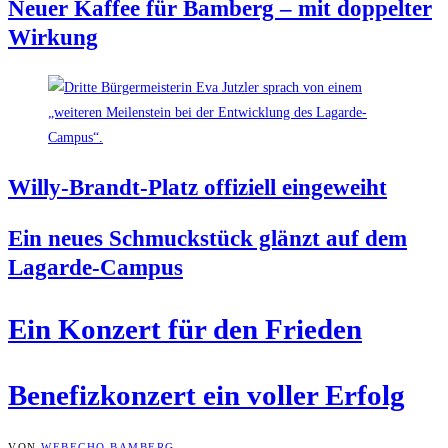
Neu­er Kaf­fee für Bam­berg – mit dop­pel­ter
Wirkung
Wil­ly-Brandt-Platz offi­zi­ell eingeweiht
Ein neu­es Schmuck­stück glänzt auf dem
Lagarde-Campus
Ein Kon­zert für den Frieden
Bene­fiz­kon­zert ein vol­ler Erfolg
VON
WEBECHO BAMBERG