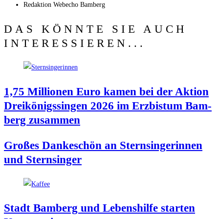
Redak­ti­on
Web­echo Bamberg
DAS KÖNNTE SIE AUCH
INTERESSIEREN...
1,75 Mil­lio­nen Euro kamen bei der Akti­on
Drei­kö­nigs­sin­gen 2026 im Erz­bis­tum Bam­
berg zusammen
Gro­ßes Dan­ke­schön an Stern­sin­ge­rin­nen
und Sternsinger
Stadt Bam­berg und Lebens­hil­fe star­ten