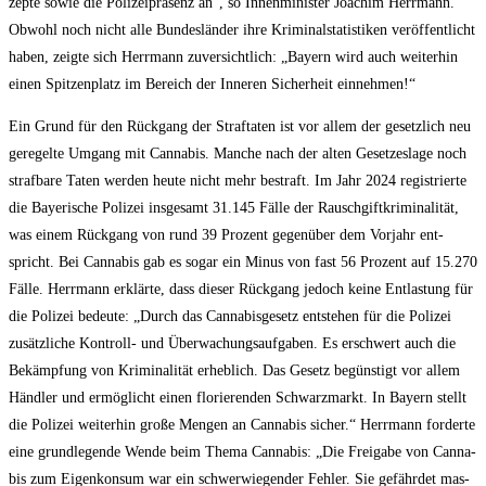
zep­te sowie die Poli­zei­prä­senz an“, so Innen­mi­nis­ter Joa­chim Herr­mann.
Obwohl noch nicht alle Bun­des­län­der ihre Kri­mi­nal­sta­tis­ti­ken ver­öf­fent­licht
haben, zeig­te sich Herr­mann zuver­sicht­lich: „Bay­ern wird auch wei­ter­hin
einen Spit­zen­platz im Bereich der Inne­ren Sicher­heit einnehmen!“
Ein Grund für den Rück­gang der Straf­ta­ten ist vor allem der gesetz­lich neu
gere­gel­te Umgang mit Can­na­bis. Man­che nach der alten Geset­zes­la­ge noch
straf­ba­re Taten wer­den heu­te nicht mehr bestraft. Im Jahr 2024 regis­trier­te
die Baye­ri­sche Poli­zei ins­ge­samt 31.145 Fäl­le der Rausch­gift­kri­mi­na­li­tät,
was einem Rück­gang von rund 39 Pro­zent gegen­über dem Vor­jahr ent­
spricht. Bei Can­na­bis gab es sogar ein Minus von fast 56 Pro­zent auf 15.270
Fäl­le. Herr­mann erklär­te, dass die­ser Rück­gang jedoch kei­ne Ent­las­tung für
die Poli­zei bedeu­te: „Durch das Can­na­bis­ge­setz ent­ste­hen für die Poli­zei
zusätz­li­che Kon­troll- und Über­wa­chungs­auf­ga­ben. Es erschwert auch die
Bekämp­fung von Kri­mi­na­li­tät erheb­lich. Das Gesetz begüns­tigt vor allem
Händ­ler und ermög­licht einen flo­rie­ren­den Schwarz­markt. In Bay­ern stellt
die Poli­zei wei­ter­hin gro­ße Men­gen an Can­na­bis sicher.“ Herr­mann for­der­te
eine grund­le­gen­de Wen­de beim The­ma Can­na­bis: „Die Frei­ga­be von Can­na­
bis zum Eigen­kon­sum war ein schwer­wie­gen­der Feh­ler. Sie gefähr­det mas­