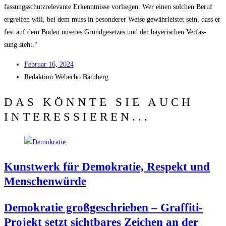
fas­sungs­schutz­re­le­van­te Erkennt­nis­se vor­lie­gen. Wer einen sol­chen Beruf
ergrei­fen will, bei dem muss in beson­de­rer Wei­se gewähr­leis­tet sein, dass er
fest auf dem Boden unse­res Grund­ge­set­zes und der baye­ri­schen Ver­fas­
sung steht.“
Febru­ar 16, 2024
Redak­ti­on
Web­echo Bamberg
DAS KÖNNTE SIE AUCH
INTERESSIEREN...
Kunst­werk für Demo­kra­tie, Respekt und
Menschenwürde
Demo­kra­tie groß­ge­schrie­ben – Graf­fi­ti-
Pro­jekt setzt sicht­ba­res Zei­chen an der