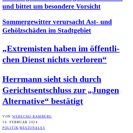
und bit­tet um beson­de­re Vorsicht
Som­mer­ge­wit­ter ver­ur­sacht Ast- und
Gehölz­schä­den im Stadtgebiet
„Extre­mis­ten haben im öffent­li­
chen Dienst nichts verloren“
Herr­mann sieht sich durch
Gerichts­ent­schluss zur „Jun­gen
Alter­na­ti­ve“ bestätigt
VON
WEBECHO BAMBERG
16. FEBRUAR 2024
POLITIK
/
REGIONALES