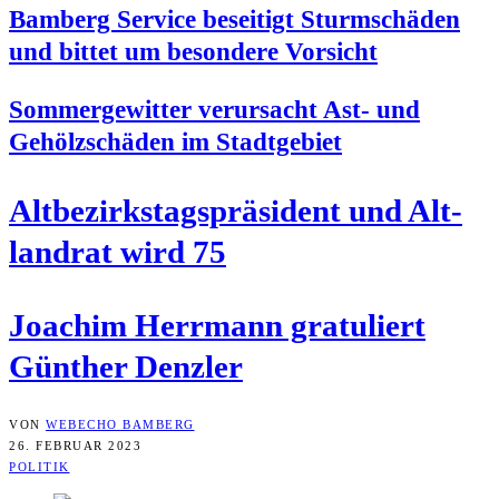
Bam­berg Ser­vice besei­tigt Sturm­schä­den
und bit­tet um beson­de­re Vorsicht
Som­mer­ge­wit­ter ver­ur­sacht Ast- und
Gehölz­schä­den im Stadtgebiet
Alt­be­zirks­tags­prä­si­dent und Alt­
land­rat wird 75
Joa­chim Herr­mann gra­tu­liert
Gün­ther Denzler
VON
WEBECHO BAMBERG
26. FEBRUAR 2023
POLITIK