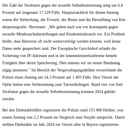
Die Zahl der Straf­ta­ten gegen die sexu­el­le Selbst­be­stim­mung stieg um 6,6
Pro­zent auf ins­ge­samt 17.529 Fäl­le. Haupt­ur­säch­lich für die­sen Anstieg
waren die Ver­brei­tung, der Erwerb, der Besitz und die Her­stel­lung von Kin­
der­por­no­gra­fie. Herr­mann: „Wir gehen nach wie vor kon­se­quent gegen
sexu­el­le Miss­brauchs­dar­stel­lun­gen und Kin­des­miss­brauch vor. Ein Pro­blem
bleibt, dass Hin­wei­se oft nicht wei­ter­ver­folgt wer­den kön­nen, weil kei­ne
Daten mehr gespei­chert sind. Der Euro­päi­sche Gerichts­hof erlaubt die
Siche­rung von IP-Adres­sen und in der Innen­mi­nis­ter­kon­fe­renz besteht
Einig­keit über deren Spei­che­rung. Dies müs­sen wir im neu­en Bun­des­tag
zügig umset­zen.“ Im Bereich der Ver­ge­wal­ti­gungs­de­lik­te ver­zeich­ne­te die
Poli­zei einen Anstieg um 14,3 Pro­zent auf 1.493 Fäl­le. Drei Vier­tel der
Opfer hat­ten eine Vor­be­zie­hung zum Tat­ver­däch­ti­gen. Rund vier von fünf
Straf­ta­ten gegen die sexu­el­le Selbst­be­stim­mung konn­ten 2024 geklärt
werden.
Bei den Dieb­stahls­fäl­len regis­trier­te die Poli­zei rund 155.900 Delik­te, was
einem Anstieg von 2,2 Pro­zent im Ver­gleich zum Vor­jahr ent­spricht. Damit
stell­ten Dieb­stäh­le im Jahr 2024 ein Vier­tel aller in Bay­ern regis­trier­ten