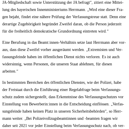
JA-Mit­glied­schaft sowie Unter­stüt­zung der JA befragt“, zitiert eine Mit­tei­
lung des baye­ri­schen Innen­mi­nis­te­ri­ums Herr­mann. „Wird eine die­ser Fra­
gen bejaht, fin­det eine nähe­re Prü­fung der Ver­fas­sungs­treue statt. Denn eine
der­ar­ti­ge Zuge­hö­rig­keit begrün­det Zwei­fel dar­an, ob die Per­son jeder­zeit
für die frei­heit­lich demo­kra­ti­sche Grund­ord­nung ein­tre­ten wird.“
Eine Beru­fung in das Beamt:innen-Verhältnis set­ze laut Herr­mann aber vor­
aus, dass die­se Zwei­fel vor­her aus­ge­räumt wer­den. „Extre­mis­ten und Ver­
fas­sungs­fein­de haben im öffent­li­chen Dienst nichts ver­lo­ren. Es ist auch
wider­sin­nig, wenn Per­so­nen, die unse­ren Staat ableh­nen, für die­sen
arbeiten.“
In bestimm­ten Berei­chen des öffent­li­chen Diens­tes, wie der Poli­zei, habe
der Frei­staat durch die Ein­füh­rung einer Regel­ab­fra­ge beim Ver­fas­sungs­
schutz zudem sicher­ge­stellt, dass Erkennt­nis­se des Ver­fas­sungs­schut­zes vor
Ein­stel­lung von Bewerberin:innen in die Ent­schei­dung ein­flös­sen. „Ver­fas­
sungs­fein­de haben kei­nen Platz in unse­ren Sicher­heits­be­hör­den“, so Herr­
mann wei­ter. „Bei Poli­zei­voll­zugs­be­am­tin­nen und ‑beam­ten fra­gen wir
daher seit 2021 vor jeder Ein­stel­lung beim Ver­fas­sungs­schutz nach, ob ver­