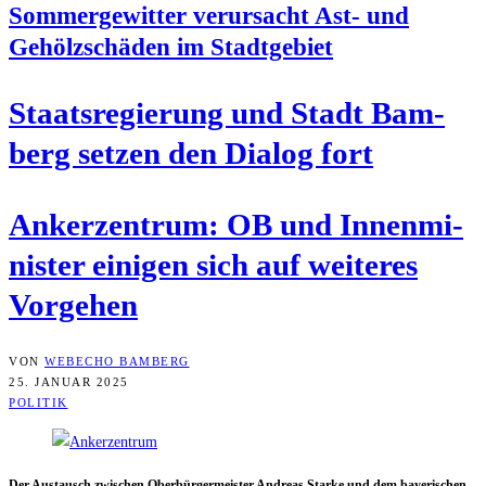
Som­mer­ge­wit­ter ver­ur­sacht Ast- und
Gehölz­schä­den im Stadtgebiet
Staats­re­gie­rung und Stadt Bam­
berg set­zen den Dia­log fort
Anker­zen­trum: OB und Innen­mi­
nis­ter eini­gen sich auf wei­te­res
Vorgehen
VON
WEBECHO BAMBERG
25. JANUAR 2025
POLITIK
Der Aus­tausch zwi­schen Ober­bür­ger­meis­ter Andre­as Star­ke und dem baye­ri­schen