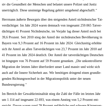
siv die Gesund­heit der Men­schen und belas­tet unse­re Poli­zei und Jus­tiz
uner­träg­lich. Die­se unsin­ni­ge Rege­lung gehört umge­hend abgeschafft.“
Herr­mann äußer­te Besorg­nis über den stei­gen­den Anteil nicht­deut­scher Tat­
ver­däch­ti­ger. Im Jahr 2024 waren dem­nach von ins­ge­samt 259.065 Tat­ver­
däch­ti­gen 41 Pro­zent Nicht­deut­sche, im Vor­jahr lag die­ser Anteil noch bei
39,6 Pro­zent. Seit 2010 stieg der Anteil der nicht­deut­schen Bevöl­ke­rung in
Bay­ern von 9,3 Pro­zent auf 16 Pro­zent im Jahr 2024. Gleich­zei­tig erhöh­te
sich ihr Anteil an allen Tat­ver­däch­ti­gen von 23,7 Pro­zent im Jahr 2010 auf
41 Pro­zent im Jahr 2024 deut­lich. Der Anteil der tat­ver­däch­ti­gen Deut­schen
ist hin­ge­gen von 76 Pro­zent auf 59 Pro­zent gesun­ken. „Die unkon­trol­lier­te
Migra­ti­on der letz­ten Jah­re über­for­dert unser Land mas­siv und wirkt sich
auch auf die Inne­re Sicher­heit aus. Wir benö­ti­gen drin­gend einen grund­le­
gen­den Rich­tungs­wech­sel in der Migra­ti­ons­po­li­tik unter der neu­en
Bundesregierung.“
Im Bereich der Gewalt­kri­mi­na­li­tät stieg die Zahl der Fäl­le im letz­ten Jahr
um 1.114 auf ins­ge­samt 22.693, was einem Anstieg von 5,2 Pro­zent ent­
spricht. Davon waren rund 78 Pro­zent gefähr­li­che und schwe­re Kör­per­ver­