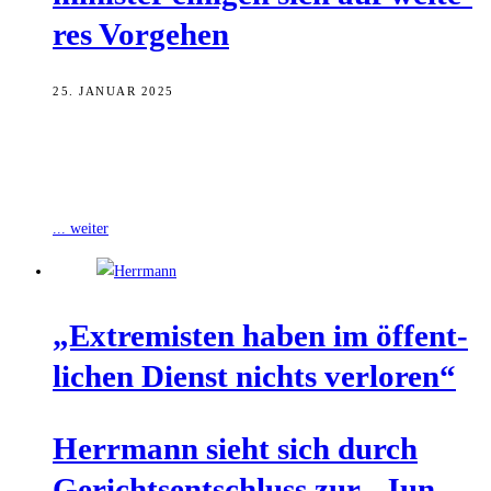
res Vorgehen
25. JANUAR 2025
Der Austausch zwischen Oberbürgermeister Andreas Starke und dem
bayerischen Innenminister Joachim Herrmann zum Ankerzentrum
verläuft weiter konstruktiv, wie die Stadt Bamberg mitteilt.
... weiter
„Extre­mis­ten haben im öffent­
li­chen Dienst nichts verloren“
Herr­mann sieht sich durch
Gerichts­ent­schluss zur „Jun­