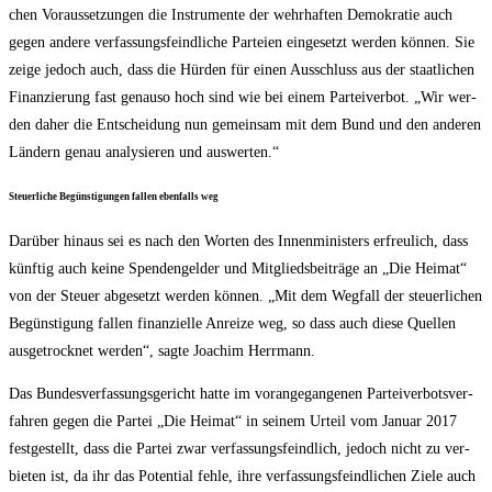
chen Vor­aus­set­zun­gen die Instru­men­te der wehr­haf­ten Demo­kra­tie auch
gegen ande­re ver­fas­sungs­feind­li­che Par­tei­en ein­ge­setzt wer­den kön­nen. Sie
zei­ge jedoch auch, dass die Hür­den für einen Aus­schluss aus der staat­li­chen
Finan­zie­rung fast genau­so hoch sind wie bei einem Par­tei­ver­bot. „Wir wer­
den daher die Ent­schei­dung nun gemein­sam mit dem Bund und den ande­ren
Län­dern genau ana­ly­sie­ren und auswerten.“
Steu­er­li­che Begüns­ti­gun­gen fal­len eben­falls weg
Dar­über hin­aus sei es nach den Wor­ten des Innen­mi­nis­ters erfreu­lich, dass
künf­tig auch kei­ne Spen­den­gel­der und Mit­glieds­bei­trä­ge an „Die Hei­mat“
von der Steu­er abge­setzt wer­den kön­nen. „Mit dem Weg­fall der steu­er­li­chen
Begüns­ti­gung fal­len finan­zi­el­le Anrei­ze weg, so dass auch die­se Quel­len
aus­ge­trock­net wer­den“, sag­te Joa­chim Herrmann.
Das Bun­des­ver­fas­sungs­ge­richt hat­te im vor­an­ge­gan­ge­nen Par­tei­ver­bots­ver­
fah­ren gegen die Par­tei „Die Hei­mat“ in sei­nem Urteil vom Janu­ar 2017
fest­ge­stellt, dass die Par­tei zwar ver­fas­sungs­feind­lich, jedoch nicht zu ver­
bie­ten ist, da ihr das Poten­ti­al feh­le, ihre ver­fas­sungs­feind­li­chen Zie­le auch