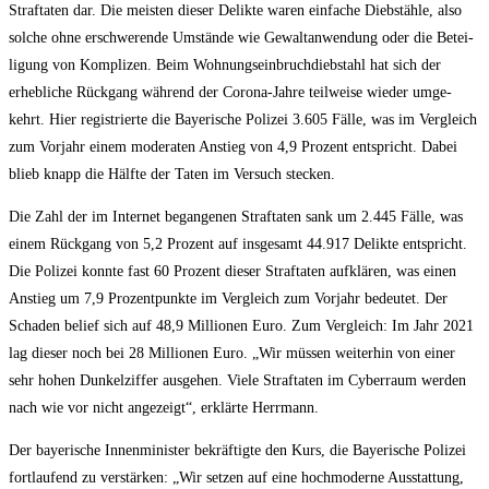
Straf­ta­ten dar. Die meis­ten die­ser Delik­te waren ein­fa­che Dieb­stäh­le, also
sol­che ohne erschwe­ren­de Umstän­de wie Gewalt­an­wen­dung oder die Betei­
li­gung von Kom­pli­zen. Beim Woh­nungs­ein­bruch­dieb­stahl hat sich der
erheb­li­che Rück­gang wäh­rend der Coro­na-Jah­re teil­wei­se wie­der umge­
kehrt. Hier regis­trier­te die Baye­ri­sche Poli­zei 3.605 Fäl­le, was im Ver­gleich
zum Vor­jahr einem mode­ra­ten Anstieg von 4,9 Pro­zent ent­spricht. Dabei
blieb knapp die Hälf­te der Taten im Ver­such stecken.
Die Zahl der im Inter­net began­ge­nen Straf­ta­ten sank um 2.445 Fäl­le, was
einem Rück­gang von 5,2 Pro­zent auf ins­ge­samt 44.917 Delik­te ent­spricht.
Die Poli­zei konn­te fast 60 Pro­zent die­ser Straf­ta­ten auf­klä­ren, was einen
Anstieg um 7,9 Pro­zent­punk­te im Ver­gleich zum Vor­jahr bedeu­tet. Der
Scha­den belief sich auf 48,9 Mil­lio­nen Euro. Zum Ver­gleich: Im Jahr 2021
lag die­ser noch bei 28 Mil­lio­nen Euro. „Wir müs­sen wei­ter­hin von einer
sehr hohen Dun­kel­zif­fer aus­ge­hen. Vie­le Straf­ta­ten im Cyber­raum wer­den
nach wie vor nicht ange­zeigt“, erklär­te Herrmann.
Der baye­ri­sche Innen­mi­nis­ter bekräf­tig­te den Kurs, die Baye­ri­sche Poli­zei
fort­lau­fend zu ver­stär­ken: „Wir set­zen auf eine hoch­mo­der­ne Aus­stat­tung,