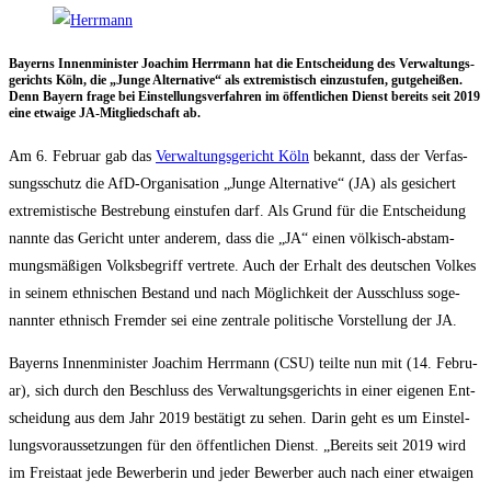
Bay­erns Innen­mi­nis­ter Joa­chim Herr­mann hat die Ent­schei­dung des Ver­wal­tungs­
ge­richts Köln, die „Jun­ge Alter­na­ti­ve“ als extre­mis­tisch ein­zu­stu­fen, gut­ge­hei­ßen.
Denn Bay­ern fra­ge bei Ein­stel­lungs­ver­fah­ren im öffent­li­chen Dienst bereits seit 2019
eine etwa­ige JA-Mit­glied­schaft ab.
Am 6. Febru­ar gab das
Ver­wal­tungs­ge­richt Köln
bekannt, dass der Ver­fas­
sungs­schutz die AfD-Orga­ni­sa­ti­on „Jun­ge Alter­na­ti­ve“ (JA) als gesi­chert
extre­mis­ti­sche Bestre­bung ein­stu­fen darf. Als Grund für die Ent­schei­dung
nann­te das Gericht unter ande­rem, dass die „JA“ einen völ­kisch-abstam­
mungs­mä­ßi­gen Volks­be­griff ver­tre­te. Auch der Erhalt des deut­schen Vol­kes
in sei­nem eth­ni­schen Bestand und nach Mög­lich­keit der Aus­schluss soge­
nann­ter eth­nisch Frem­der sei eine zen­tra­le poli­ti­sche Vor­stel­lung der JA.
Bay­erns Innen­mi­nis­ter Joa­chim Herr­mann (CSU) teil­te nun mit (14. Febru­
ar), sich durch den Beschluss des Ver­wal­tungs­ge­richts in einer eige­nen Ent­
schei­dung aus dem Jahr 2019 bestä­tigt zu sehen. Dar­in geht es um Ein­stel­
lungs­vor­aus­set­zun­gen für den öffent­li­chen Dienst. „Bereits seit 2019 wird
im Frei­staat jede Bewer­be­rin und jeder Bewer­ber auch nach einer etwa­igen