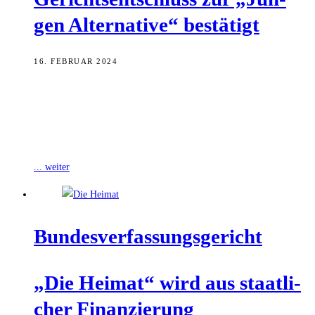
gen Alter­na­ti­ve“ bestätigt
16. FEBRUAR 2024
Bayerns Innenminister Joachim Herrmann hat die Entscheidung des
Verwaltungsgerichts Köln, die „Junge Alternative“ als extremistisch
einzustufen, gutgeheißen. Denn Bayern frage bei
Einstellungsverfahren
... weiter
Bun­des­ver­fas­sungs­ge­richt
„Die Hei­mat“ wird aus staat­li­
cher Finan­zie­rung