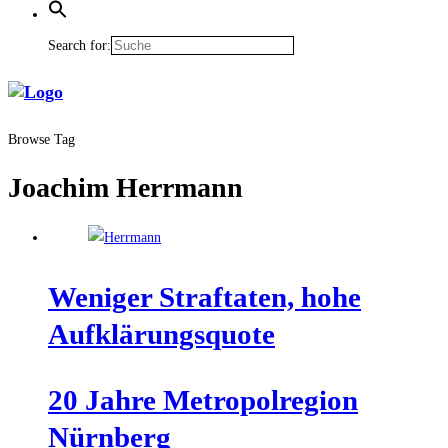
Search for:
Browse Tag
Joachim Herrmann
Weni­ger Straf­ta­ten, hohe
Aufklärungsquote
20 Jah­re Metro­pol­re­gi­on
Nürnberg