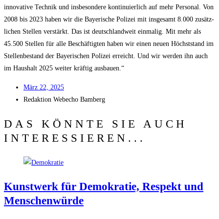
inno­va­ti­ve Tech­nik und ins­be­son­de­re kon­ti­nu­ier­lich auf mehr Per­so­nal. Von
2008 bis 2023 haben wir die Baye­ri­sche Poli­zei mit ins­ge­samt 8.000 zusätz­
li­chen Stel­len ver­stärkt. Das ist deutsch­land­weit ein­ma­lig. Mit mehr als
45.500 Stel­len für alle Beschäf­tig­ten haben wir einen neu­en Höchst­stand im
Stel­len­be­stand der Baye­ri­schen Poli­zei erreicht. Und wir wer­den ihn auch
im Haus­halt 2025 wei­ter kräf­tig ausbauen.“
März 22, 2025
Redak­ti­on
Web­echo Bamberg
DAS KÖNNTE SIE AUCH
INTERESSIEREN...
Kunst­werk für Demo­kra­tie, Respekt und
Menschenwürde