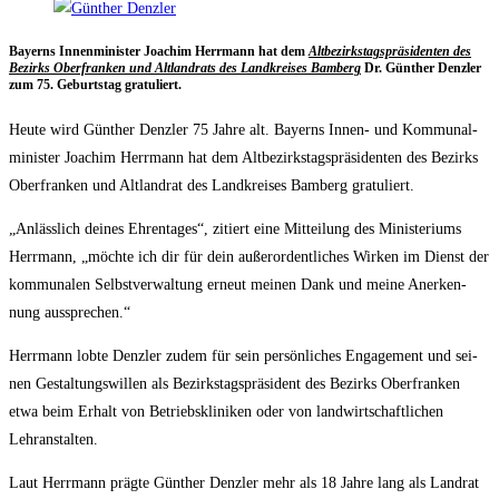
Bay­erns Innen­mi­nis­ter Joa­chim Herr­mann hat dem
Alt­be­zirks­tags­prä­si­den­ten des
Bezirks Ober­fran­ken und Alt­land­rats des Land­krei­ses Bam­berg
Dr. Gün­ther Denz­ler
zum 75. Geburts­tag gratuliert.
Heu­te wird Gün­ther Denz­ler 75 Jah­re alt. Bay­erns Innen- und Kom­mu­nal­
mi­nis­ter Joa­chim Herr­mann hat dem Alt­be­zirks­tags­prä­si­den­ten des Bezirks
Ober­fran­ken und Alt­land­rat des Land­krei­ses Bam­berg gratuliert.
„Anläss­lich dei­nes Ehren­ta­ges“, zitiert eine Mit­tei­lung des Minis­te­ri­ums
Herr­mann, „möch­te ich dir für dein außer­or­dent­li­ches Wir­ken im Dienst der
kom­mu­na­len Selbst­ver­wal­tung erneut mei­nen Dank und mei­ne Aner­ken­
nung aussprechen.“
Herr­mann lob­te Denz­ler zudem für sein per­sön­li­ches Enga­ge­ment und sei­
nen Gestal­tungs­wil­len als Bezirks­tags­prä­si­dent des Bezirks Ober­fran­ken
etwa beim Erhalt von Betriebs­kli­ni­ken oder von land­wirt­schaft­li­chen
Lehranstalten.
Laut Herr­mann präg­te Gün­ther Denz­ler mehr als 18 Jah­re lang als Land­rat