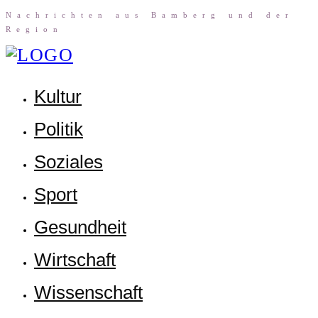
Nach­rich­ten aus Bam­berg und der
Region
Kul­tur
Poli­tik
Sozia­les
Sport
Gesund­heit
Wirt­schaft
Wis­sen­schaft