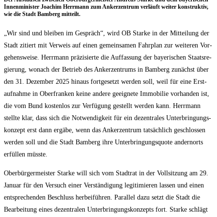
Innen­mi­nis­ter Joa­chim Herr­mann zum Anker­zen­trum ver­läuft wei­ter kon­struk­tiv,
wie die Stadt Bam­berg mitteilt.
„Wir sind und blei­ben im Gespräch“, wird OB Star­ke in der Mit­tei­lung der
Stadt zitiert mit Ver­weis auf einen gemein­sa­men Fahr­plan zur wei­te­ren Vor­
ge­hens­wei­se. Herr­mann prä­zi­sier­te die Auf­fas­sung der baye­ri­schen Staats­re­
gie­rung, wonach der Betrieb des Anker­zen­trums in Bam­berg zunächst über
den 31. Dezem­ber 2025 hin­aus fort­ge­setzt wer­den soll, weil für eine Erst­
auf­nah­me in Ober­fran­ken kei­ne ande­re geeig­ne­te Immo­bi­lie vor­han­den ist,
die vom Bund kos­ten­los zur Ver­fü­gung gestellt wer­den kann. Herr­mann
stell­te klar, dass sich die Not­wen­dig­keit für ein dezen­tra­les Unter­brin­gungs­
kon­zept erst dann ergä­be, wenn das Anker­zen­trum tat­säch­lich geschlos­sen
wer­den soll und die Stadt Bam­berg ihre Unter­brin­gungs­quo­te andern­orts
erfül­len müsste.
Ober­bür­ger­meis­ter Star­ke will sich vom Stadt­rat in der Voll­sit­zung am 29.
Janu­ar für den Ver­such einer Ver­stän­di­gung legi­ti­mie­ren las­sen und einen
ent­spre­chen­den Beschluss her­bei­füh­ren. Par­al­lel dazu setzt die Stadt die
Bear­bei­tung eines dezen­tra­len Unter­brin­gungs­kon­zepts fort. Star­ke schlägt