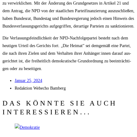
zu ver­wirk­li­chen. Mit der Ände­rung des Grund­ge­set­zes in Arti­kel 21 und
dem Antrag, die NPD von der staat­li­chen Par­tei­fi­nan­zie­rung aus­zu­schlie­ßen,
haben Bun­des­rat, Bun­des­tag und Bun­des­re­gie­rung jedoch einen Hin­weis des
Bun­des­ver­fas­sungs­ge­richts auf­ge­grif­fen, der­ar­ti­ge Par­tei­en zu sanktionieren.
Die Ver­fas­sungs­feind­lich­keit der NPD-Nach­fol­ge­par­tei besteht nach dem
heu­ti­gen Urteil des Gerichts fort. „Die Hei­mat“ sei dem­ge­mäß eine Par­tei,
die nach ihren Zie­len und dem Ver­hal­ten ihrer Anhänger:innen dar­auf aus­
ge­rich­tet ist, die frei­heit­lich demo­kra­ti­sche Grund­ord­nung zu beein­träch­ti­
gen oder zu beseitigen.
Janu­ar 25, 2024
Redak­ti­on
Web­echo Bamberg
DAS KÖNNTE SIE AUCH
INTERESSIEREN...