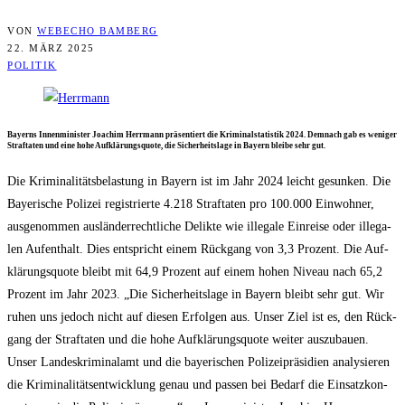
VON
WEBECHO BAMBERG
22. MÄRZ 2025
POLITIK
Bay­erns Innen­mi­nis­ter Joa­chim Herr­mann prä­sen­tiert die Kri­mi­nal­sta­tis­tik 2024. Dem­nach gab es weni­ger
Straf­ta­ten und eine hohe Auf­klä­rungs­quo­te, die Sicher­heits­la­ge in Bay­ern blei­be sehr gut.
Die Kri­mi­na­li­täts­be­las­tung in Bay­ern ist im Jahr 2024 leicht gesun­ken. Die
Baye­ri­sche Poli­zei regis­trier­te 4.218 Straf­ta­ten pro 100.000 Ein­woh­ner,
aus­ge­nom­men aus­län­der­recht­li­che Delik­te wie ille­ga­le Ein­rei­se oder ille­ga­
len Auf­ent­halt. Dies ent­spricht einem Rück­gang von 3,3 Pro­zent. Die Auf­
klä­rungs­quo­te bleibt mit 64,9 Pro­zent auf einem hohen Niveau nach 65,2
Pro­zent im Jahr 2023. „Die Sicher­heits­la­ge in Bay­ern bleibt sehr gut. Wir
ruhen uns jedoch nicht auf die­sen Erfol­gen aus. Unser Ziel ist es, den Rück­
gang der Straf­ta­ten und die hohe Auf­klä­rungs­quo­te wei­ter aus­zu­bau­en.
Unser Lan­des­kri­mi­nal­amt und die baye­ri­schen Poli­zei­prä­si­di­en ana­ly­sie­ren
die Kri­mi­na­li­täts­ent­wick­lung genau und pas­sen bei Bedarf die Ein­satz­kon­