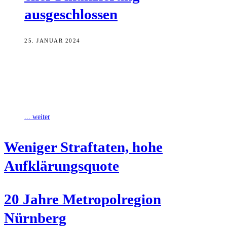
ausgeschlossen
25. JANUAR 2024
Bayerns Innenminister Joachim Herrmann hat die Entscheidung des
Bundesverfassungsgerichts, die rechtsextreme Partei „Die Heimat“
aus der staatlichen Finanzierung auszuschließen, begrüßt. Dabei
handele
... weiter
Weni­ger Straf­ta­ten, hohe
Aufklärungsquote
20 Jah­re Metro­pol­re­gi­on
Nürnberg