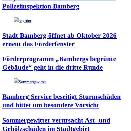
Poli­zei­in­spek­ti­on Bamberg
Stadt Bam­berg öff­net ab Okto­ber 2026
erneut das Förderfenster
För­der­pro­gramm „Bam­bergs begrün­te
Gebäu­de“ geht in die drit­te Runde
Bam­berg Ser­vice besei­tigt Sturm­schä­den
und bit­tet um beson­de­re Vorsicht
Som­mer­ge­wit­ter ver­ur­sacht Ast- und
Gehölz­schä­den im Stadtgebiet