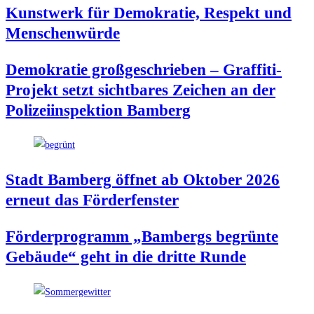
Kunst­werk für Demo­kra­tie, Respekt und
Menschenwürde
Demo­kra­tie groß­ge­schrie­ben – Graf­fi­ti-
Pro­jekt setzt sicht­ba­res Zei­chen an der
Poli­zei­in­spek­ti­on Bamberg
Stadt Bam­berg öff­net ab Okto­ber 2026
erneut das Förderfenster
För­der­pro­gramm „Bam­bergs begrün­te
Gebäu­de“ geht in die drit­te Runde