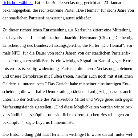
richts­hof wähl­ten
, hat­te das Bun­des­ver­fas­sungs­ge­richt am 23. Janu­ar
bekannt­ge­ge­ben, die rechts­extre­me Par­tei „Die Hei­mat“ für sechs Jah­re von
der staat­li­chen Par­tei­en­fi­nan­zie­rung auszuschließen.
Zu die­ser rich­ter­li­chen Ent­schei­dung aus Karls­ru­he zitiert eine Mit­tei­lung
des baye­ri­schen Innen­mi­nis­te­ri­ums Joa­chim Herr­mann (CSU): „Die heu­ti­ge
Ent­schei­dung des Bun­des­ver­fas­sungs­ge­richts, die Par­tei „Die Hei­mat“, vor­
mals NPD, für die Dau­er von sechs Jah­ren von der staat­li­chen Par­tei­en­fi­
nan­zie­rung aus­zu­schlie­ßen, ist ein wich­ti­ges Signal im Kampf gegen Extre­
mis­ten. Es ist völ­lig wider­sin­nig, Par­tei­en, die unse­re Ver­fas­sung ableh­nen
und unse­re Demo­kra­tie mit Füßen tre­ten, hier­für auch noch mit staat­li­chen
Gel­dern zu unter­stüt­zen.“ Das Gericht habe mit sei­ner ein­stim­mi­gen Ent­
schei­dung die wehr­haf­te Demo­kra­tie gestärkt und auf­ge­zeigt, dass es auch
unter­halb der Schwel­le des Par­tei­ver­bots Mit­tel und Wege gebe, sich gegen
Ver­fas­sungs­fein­de zu stel­len. „Und die­se Mög­lich­kei­ten wer­den wir selbst­
ver­ständ­lich aus­schöp­fen, um sämt­li­che extre­mis­ti­schen Bestre­bun­gen zu
bekämp­fen“, sag­te Bay­erns Innneminister.
Die Ent­schei­dung gibt laut Herr­mann wich­ti­ge Hin­wei­se dar­auf, unter wel­