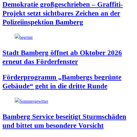
Demo­kra­tie groß­ge­schrie­ben – Graf­fi­ti-
Pro­jekt setzt sicht­ba­res Zei­chen an der
Poli­zei­in­spek­ti­on Bamberg
Stadt Bam­berg öff­net ab Okto­ber 2026
erneut das Förderfenster
För­der­pro­gramm „Bam­bergs begrün­te
Gebäu­de“ geht in die drit­te Runde
Bam­berg Ser­vice besei­tigt Sturm­schä­den
und bit­tet um beson­de­re Vorsicht