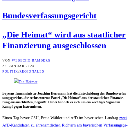
Bun­des­ver­fas­sungs­ge­richt
„Die Hei­mat“ wird aus staat­li­cher
Finan­zie­rung ausgeschlossen
VON
WEBECHO BAMBERG
25. JANUAR 2024
POLITIK
/
REGIONALES
Bay­erns Innen­mi­nis­ter Joa­chim Herr­mann hat die Ent­schei­dung des Bun­des­ver­fas­
sungs­ge­richts, die rechts­extre­me Par­tei „Die Hei­mat“ aus der staat­li­chen Finan­zie­
rung aus­zu­schlie­ßen, begrüßt. Dabei han­de­le es sich um ein wich­ti­ges Signal im
Kampf gegen Extremisten.
Einen Tag bevor CSU, Freie Wäh­ler und AfD im baye­ri­schen Land­tag
zwei
AfD-Kan­di­da­ten zu ehren­amt­li­chen Rich­tern am baye­ri­schen Ver­fas­sungs­ge­