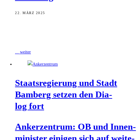
22. MÄRZ 2025
Bayerns Innenminister Joachim Herrmann präsentiert die
Kriminalstatistik 2024. Demnach gab es weniger Straftaten und eine
hohe Aufklärungsquote, die Sicherheitslage in Bayern bleibe
... weiter
Staats­re­gie­rung und Stadt
Bam­berg set­zen den Dia­
log fort
Anker­zen­trum: OB und Innen­
mi­nis­ter eini­gen sich auf wei­te­