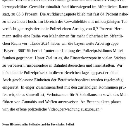
let­zungs­de­lik­te. Gewalt­kri­mi­na­li­tät fand über­wie­gend im öffent­li­chen Raum
statt, zu 63,3 Pro­zent. Die Auf­klä­rungs­quo­te blieb mit fast 84 Pro­zent nahe­
zu unver­än­dert hoch. Im Bereich der Gewalt­de­lik­te mit min­der­jäh­ri­gen Tat­
ver­däch­ti­gen regis­trier­te die Poli­zei einen Anstieg von 8,7 Pro­zent. Herr­
mann stell­te eine Rei­he von Maß­nah­men für mehr Sicher­heit im öffent­li­
chen Raum vor: „Ende 2024 haben wir die bay­ern­wei­te Arbeits­grup­pe
‘Bay­ern. 360° Sicher­heit’ unter der Lei­tung des Poli­zei­prä­si­di­ums Mit­tel­
fran­ken gegrün­det. Unser Ziel ist es, die Ein­satz­kon­zep­te in vie­len Städ­ten
zu ver­bes­sern, ins­be­son­de­re in Bahn­hofs­be­rei­chen und Innen­städ­ten. Wir
möch­ten die Poli­zei­prä­senz in die­sen Berei­chen lage­an­ge­passt erhö­hen.
Auch geschlos­se­ne Ein­hei­ten der Bereit­schafts­po­li­zei wer­den regel­mä­ßig
ein­ge­setzt. In enger Zusam­men­ar­beit mit den zustän­di­gen Kom­mu­nen prü­
fen wir, ob es sinn­voll ist, Ver­bots­zo­nen für Alko­hol­kon­sum sowie das Mit­
füh­ren von Can­na­bis und Waf­fen aus­zu­wei­sen. An Brenn­punk­ten pla­nen
wir, die offe­ne poli­zei­li­che Video­über­wa­chung auszubauen.“
Neu­er Höchst­stand im Stel­len­be­stand der Baye­ri­schen Polizei