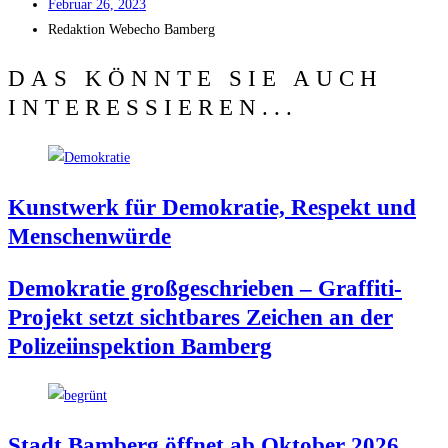
Febru­ar 26, 2023
Redak­ti­on
Web­echo Bamberg
DAS KÖNNTE SIE AUCH
INTERESSIEREN...
Kunst­werk für Demo­kra­tie, Respekt und
Menschenwürde
Demo­kra­tie groß­ge­schrie­ben – Graf­fi­ti-
Pro­jekt setzt sicht­ba­res Zei­chen an der
Poli­zei­in­spek­ti­on Bamberg
Stadt Bam­berg öff­net ab Okto­ber 2026