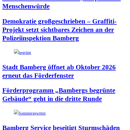
Menschenwürde
Demo­kra­tie groß­ge­schrie­ben – Graf­fi­ti-
Pro­jekt setzt sicht­ba­res Zei­chen an der
Poli­zei­in­spek­ti­on Bamberg
Stadt Bam­berg öff­net ab Okto­ber 2026
erneut das Förderfenster
För­der­pro­gramm „Bam­bergs begrün­te
Gebäu­de“ geht in die drit­te Runde
Bam­berg Ser­vice besei­tigt Sturm­schä­den