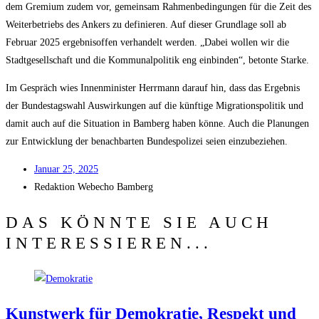
dem Gre­mi­um zudem vor, gemein­sam Rah­men­be­din­gun­gen für die Zeit des
Wei­ter­be­triebs des Ankers zu defi­nie­ren. Auf die­ser Grund­la­ge soll ab
Febru­ar 2025 ergeb­nis­of­fen ver­han­delt wer­den. „Dabei wol­len wir die
Stadt­ge­sell­schaft und die Kom­mu­nal­po­li­tik eng ein­bin­den“, beton­te Starke.
Im Gespräch wies Innen­mi­nis­ter Herr­mann dar­auf hin, dass das Ergeb­nis
der Bun­des­tags­wahl Aus­wir­kun­gen auf die künf­ti­ge Migra­ti­ons­po­li­tik und
damit auch auf die Situa­ti­on in Bam­berg haben kön­ne. Auch die Pla­nun­gen
zur Ent­wick­lung der benach­bar­ten Bun­des­po­li­zei sei­en einzubeziehen.
Janu­ar 25, 2025
Redak­ti­on
Web­echo Bamberg
DAS KÖNNTE SIE AUCH
INTERESSIEREN...
Kunst­werk für Demo­kra­tie, Respekt und