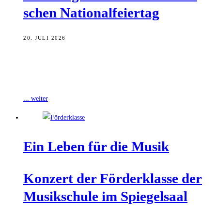
schen Nationalfeiertag
20. JULI 2026
Anlässlich des französischen Nationalfeiertags und im Rahmen der
Städtepartnerschaft zwischen Bamberg und Rodez hat die Stadt zu
einem musikalischen Highlight eingeladen. Die
... weiter
Ein Leben für die Musik
Kon­zert der För­der­klas­se der
Musik­schu­le im Spiegelsaal