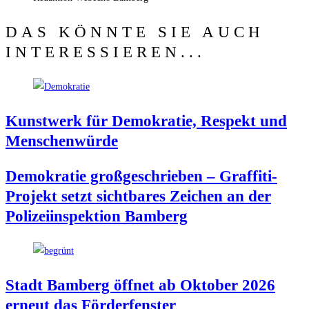
DAS KÖNNTE SIE AUCH
INTERESSIEREN...
Kunst­werk für Demo­kra­tie, Respekt und
Menschenwürde
Demo­kra­tie groß­ge­schrie­ben – Graf­fi­ti-
Pro­jekt setzt sicht­ba­res Zei­chen an der
Poli­zei­in­spek­ti­on Bamberg
Stadt Bam­berg öff­net ab Okto­ber 2026
erneut das Förderfenster