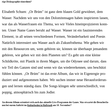
ri­ge Dis­ko­gra­phie einordnen?
Eli­sa­beth Schuen: „Or Brüm“ ist ganz dem blau­en Gold gewid­met, dem
Was­ser. Nach­dem wir uns von den Dolo­mi­ten­sa­gen haben inspi­rie­ren las­sen,
war das als Was­ser­frau­en ein The­ma, wo wir Vie­les hin­ein­pro­ji­zie­ren konn­
ten. Unser Name Ganes beruht auf Was­ser. Was­ser ist ein fas­zi­nie­ren­des
Ele­ment, in all sei­nen ver­schie­de­nen For­men, Ver­än­der­bar­keit und Poe­sie.
Natür­lich inter­es­siert uns Was­ser auch als Zukunfts­the­ma. Wie gehen wir
mit den Res­sour­cen um, wem gehö­ren sie, kön­nen sie über­haupt jeman­dem
gehö­ren, wie gehen wir mit dem Pla­ne­ten um? Es geht um eine klei­ne
Schild­krö­te, mit Plas­tik in ihrem Magen, um die Odys­see und dar­um, dass
wir Teil des Gan­zen sind und wenn wir das wie­der­erken­nen, uns beschützt
füh­len kön­nen. „Or Brüm“ ist das ers­te Album, das wir in Eigen­re­gie pro­
du­ziert und auf­ge­nom­men haben. Wir suchen immer neue Her­aus­for­de­run­
gen und ler­nen stän­dig dazu. Die Songs klin­gen sehr unter­schied­lich, von
pop­pig, atmo­sphä­risch bis zum Jodler.
An die­sem Album ori­en­tiert sich auch das aktu­el­le Live-Pro­gramm der Ganes. Was erwar­tet die Besu­che­rIn­
nen bei eurem Auf­tritt im
Kul­tur­bo­den in Hall­stadt
am 10. November?