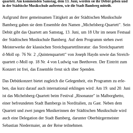
quar­tett. Am kom­men­den Sams­tag, dem 13. Juni, wer­den sie ihr Debüt geben und
in der Städ­ti­sche Musik­schu­le auf­tre­ten, wie die Stadt Bam­berg mitteilt.
Auf­grund ihrer gemein­sa­men Tätig­keit an der Städ­ti­schen Musik­schu­le
Bam­berg gaben sie dem Ensem­ble den Namen „Michels­berg-Quar­tett“. Sein
Debüt gibt das Quar­tett am Sams­tag, 13. Juni, um 18 Uhr im neu­en Fest­saal
der Städ­ti­schen Musik­schu­le Bam­berg. Auf dem Pro­gramm ste­hen zwei
Meis­ter­wer­ke der klas­si­schen Streich­quar­tett­li­te­ra­tur: das Streich­quar­tett
d‑Moll op. 76 Nr. 2 „Quin­ten­quar­tett“ von Joseph Haydn sowie das Streich­
quar­tett c‑Moll op. 18 Nr. 4 von Lud­wig van Beet­ho­ven. Der Ein­tritt zum
Kon­zert ist frei, das Ensem­ble freut sich über Spenden.
Das Debüt­kon­zert bie­tet zugleich die Gele­gen­heit, ein Pro­gramm zu erle­
ben, das kurz dar­auf auch inter­na­tio­nal erklin­gen wird: Am 19. und 20. Juni
ist das Michels­berg-Quar­tett beim Fes­ti­val „Riso­nan­ze“ in Mal­bor­ghet­to,
einer befreun­de­ten Stadt Bam­bergs in Nord­ita­li­en, zu Gast. Neben dem
Quar­tett und zwei jun­gen Musi­ke­rin­nen der Städ­ti­schen Musik­schu­le wird
auch eine Dele­ga­ti­on der Stadt Bam­berg, dar­un­ter Ober­bür­ger­meis­ter
Sebas­ti­an Nie­der­mai­er, an der Rei­se teilnehmen.