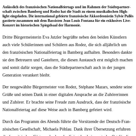
Anläss­lich des fran­zö­si­schen Natio­nal­fei­er­tags und im Rah­men der Städ­te­part­ner­
schaft zwi­schen Bam­berg und Rodez hat die Stadt zu einem musi­ka­li­schen High­
light ein­ge­la­den. Die inter­na­tio­nal gefei­er­te fran­zö­si­sche Akkor­deo­nis­tin Syl­vie Pul­lès
gas­tier­te zusam­men mit dem Bas­sis­ten Jean Lou­is Fon­ta­na für ein exklu­si­ves Live-
Kon­zert im his­to­ri­schen Spie­gel­saal der Harmonie.
Drit­te Bür­ger­meis­te­rin Eva Jutz­ler begrüß­te neben den bei­den Künst­lern
auch vie­le Schü­le­rin­nen und Schü­lern aus Rodez, die sich all­jähr­lich um
den fran­zö­si­schen Natio­nal­fei­er­tag in Bam­berg auf­hal­ten. Beson­ders dank­te
sie den Betreu­ern und Gast­el­tern, die die­sen Aus­tausch erst mög­lich machen
und somit dafür sor­gen, dass die Städ­te­part­ner­schaft auch in der jun­gen
Gene­ra­ti­on ver­an­kert bleibt.
Der neu­ge­wähl­te Bür­ger­meis­ter von Rodez, Sté­pha­ne Mazars, sen­de­te sei­ne
Grü­ße und sei­nen Dank in einer digi­ta­len Anspra­che an die Zuhö­re­rin­nen
und Zuhö­rer. Er brach­te sei­ne Freu­de zum Aus­druck, dass der fran­zö­si­sche
Natio­nal­fei­er­tag auf die­se Wei­se auch in Bam­berg gefei­ert wird.
Durch das Pro­gramm des Abends führ­te die Vor­sit­zen­de der Deutsch-Fran­
zö­si­schen Gesell­schaft, Michae­la Pöhlau. Dank ihrer Über­set­zung erfuh­ren