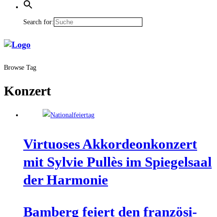
Search for:
Browse Tag
Konzert
Vir­tuo­ses Akkor­de­on­kon­zert
mit Syl­vie Pul­lès im Spie­gel­saal
der Harmonie
Bam­berg fei­ert den fran­zö­si­