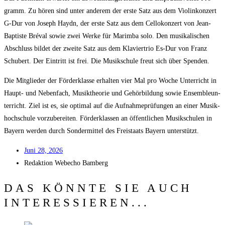
gramm. Zu hören sind unter ande­rem der ers­te Satz aus dem Vio­lin­kon­zert
G‑Dur von Joseph Haydn, der ers­te Satz aus dem Cel­lo­kon­zert von Jean-
Bap­tis­te Bré­val sowie zwei Wer­ke für Marim­ba solo. Den musi­ka­li­schen
Abschluss bil­det der zwei­te Satz aus dem Kla­vier­trio Es-Dur von Franz
Schu­bert. Der Ein­tritt ist frei. Die Musik­schu­le freut sich über Spenden.
Die Mit­glie­der der För­der­klas­se erhal­ten vier Mal pro Woche Unter­richt in
Haupt- und Neben­fach, Musik­theo­rie und Gehör­bil­dung sowie Ensem­b­le­un­
ter­richt. Ziel ist es, sie opti­mal auf die Auf­nah­me­prü­fun­gen an einer Musik­
hoch­schu­le vor­zu­be­rei­ten. För­der­klas­sen an öffent­li­chen Musik­schu­len in
Bay­ern wer­den durch Son­der­mit­tel des Frei­staats Bay­ern unterstützt.
Juni 28, 2026
Redak­ti­on
Web­echo Bamberg
DAS KÖNNTE SIE AUCH
INTERESSIEREN...