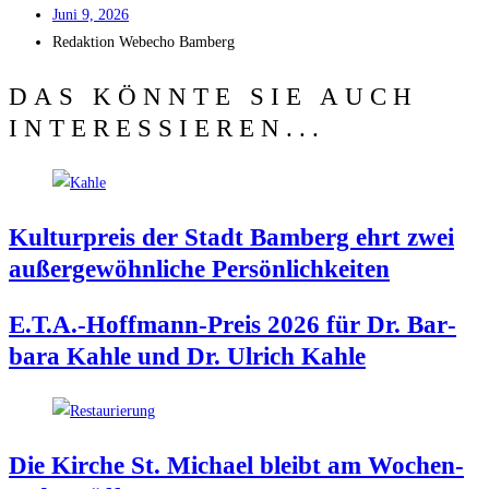
Juni 9, 2026
Redak­ti­on
Web­echo Bamberg
DAS KÖNNTE SIE AUCH
INTERESSIEREN...
Kul­tur­preis der Stadt Bam­berg ehrt zwei
außer­ge­wöhn­li­che Persönlichkeiten
E.T.A.-Hoffmann-Preis 2026 für Dr. Bar­
ba­ra Kah­le und Dr. Ulrich Kahle
Die Kir­che St. Micha­el bleibt am Wochen­