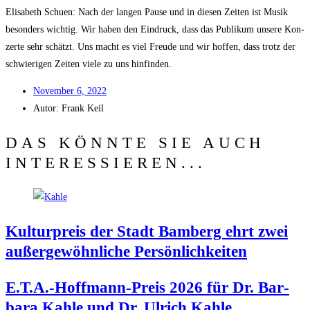
Eli­sa­beth Schuen: Nach der lan­gen Pau­se und in die­sen Zei­ten ist Musik
beson­ders wich­tig. Wir haben den Ein­druck, dass das Publi­kum unse­re Kon­
zer­te sehr schätzt. Uns macht es viel Freu­de und wir hof­fen, dass trotz der
schwie­ri­gen Zei­ten vie­le zu uns hinfinden.
Novem­ber 6, 2022
Autor:
Frank Keil
DAS KÖNNTE SIE AUCH
INTERESSIEREN...
Kul­tur­preis der Stadt Bam­berg ehrt zwei
außer­ge­wöhn­li­che Persönlichkeiten
E.T.A.-Hoffmann-Preis 2026 für Dr. Bar­
ba­ra Kah­le und Dr. Ulrich Kahle