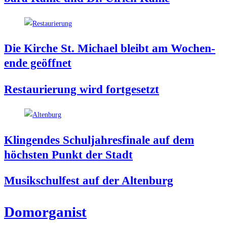
Die Kir­che St. Micha­el bleibt am Wochen­
en­de geöffnet
Restau­rie­rung wird fortgesetzt
Klin­gen­des Schul­jah­res­fi­na­le auf dem
höchs­ten Punkt der Stadt
Musik­schul­fest auf der Altenburg
Dom­or­ga­nist