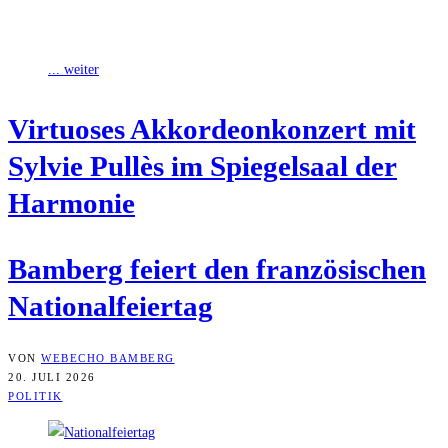
Bamberg hatte sich für das Finale des Deutschen
Orchesterwettbewerbs qualifiziert und war auch bei diesem
... weiter
Vir­tuo­ses Akkor­de­on­kon­zert mit
Syl­vie Pul­lès im Spie­gel­saal der
Harmonie
Bam­berg fei­ert den fran­zö­si­schen
Nationalfeiertag
VON
WEBECHO BAMBERG
20. JULI 2026
POLITIK