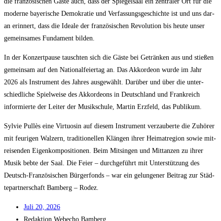
die fran­zö­si­schen Gäs­te auch, dass der Spie­gel­saal ein zen­tra­ler Ort für die
moder­ne baye­ri­sche Demo­kra­tie und Ver­fas­sungs­ge­schich­te ist und uns dar­
an erin­nert, dass die Idea­le der fran­zö­si­schen Revo­lu­ti­on bis heu­te unser
gemein­sa­mes Fun­da­ment bilden.
In der Kon­zert­pau­se tausch­ten sich die Gäs­te bei Geträn­ken aus und stie­ßen
gemein­sam auf den Natio­nal­fei­er­tag an. Das Akkor­de­on wur­de im Jahr
2026 als Instru­ment des Jah­res aus­ge­wählt. Dar­über und über die unter­
schied­li­che Spiel­wei­se des Akkor­de­ons in Deutsch­land und Frank­reich
infor­mier­te der Lei­ter der Musik­schu­le, Mar­tin Erz­feld, das Publikum.
Syl­vie Pul­lès eine Vir­tuo­sin auf die­sem Instru­ment ver­zau­ber­te die Zuhö­rer
mit feu­ri­gen Wal­zern, tra­di­tio­nel­len Klän­gen ihrer Hei­mat­re­gi­on sowie mit­
rei­sen­den Eigen­kom­po­si­tio­nen. Beim Mit­sin­gen und Mit­tan­zen zu ihrer
Musik beb­te der Saal. Die Fei­er – durch­ge­führt mit Unter­stüt­zung des
Deutsch-Fran­zö­si­schen Bür­ger­fonds – war ein gelun­ge­ner Bei­trag zur Städ­
te­part­ner­schaft Bam­berg – Rodez.
Juli 20, 2026
Redak­ti­on
Web­echo Bamberg