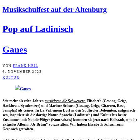
Musik­schul­fest auf der Altenburg
Pop auf Ladinisch
Ganes
VON
FRANK KEIL
6. NOVEMBER 2022
KULTUR
Seit mehr als zehn Jah­ren
musi­zie­ren die Schwes­tern
Eli­sa­beth (Gesang, Gei­ge,
Hack­brett, Syn­the­si­zer) und Mar­le­ne Schuen (Gesang, Gei­ge, Gitar­ren, Bass,
Samples) als Ganes. In La Val, einem Dorf in den Süd­ti­ro­ler Dolo­mi­ten, auf­ge­wach­
sen, inspi­riert sie die dor­ti­ge Natur, Spra­che (Ladi­nisch) und Kul­tur bis heu­te.
Zusam­men mit Nata­lie Plö­ger (Kon­tra­bass) kom­men sie jetzt nach Hall­stadt, um ihr
aktu­el­les Album „Or Brüm“ vor­zu­stel­len. Wir haben Eli­sa­beth Schuen zum
Gespräch getroffen.