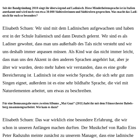
Seit der Band­grün­dung 2010 singt ihr über­wie­gend auf Ladi­nisch. Die­se Min­der­hei­ten­spra­che ist in Ita­li­en
aner­kannt und wird noch von etwa 30.000 Süd­ti­ro­le­rin­nen und Süd­ti­ro­lern gespro­chen. Was macht das Ladi­
nisch für euch so besonders?
Eli­sa­beth Schuen: Wir sind mit dem Ladi­ni­schen auf­ge­wach­sen und haben
erst in der Schu­le Ita­lie­nisch und dann Deutsch gelernt. Wir sind es als
Ladi­ner gewohnt, dass man uns außer­halb des Tals nicht ver­steht und wir
uns des­halb immer anpas­sen müs­sen. Als Kind war das nicht immer leicht,
dass man uns den Akzent in den ande­ren Spra­chen ange­hört hat, aber je
älter wir wur­den, des­to mehr haben wir ver­stan­den, dass es eine gro­ße
Berei­che­rung ist. Ladi­nisch ist eine wei­che Spra­che, die sich sehr gut zum
Sin­gen eig­net, außer­dem ist es eine sehr bild­haf­te Spra­che, die viel mit
Natur­ele­men­ten arbei­tet, um etwas zu beschreiben.
Für eine Bonus­aus­ga­be eures zwei­ten Albums „Mai Guai“ (2011) habt ihr mit dem Film­or­ches­ter Babels­
berg zusam­men­ge­ar­bei­tet. Wie kam es dazu?
Eli­sa­beth Schuen: Das war wirk­lich eine beson­de­re Erfah­rung, die wir
schon in unse­ren Anfän­gen machen durf­ten. Der Musik­chef von Radio Eins
Peter Rad­s­zuhn mein­te zunächst zu unse­rem Mana­ger, dass eine ladi­ni­sche