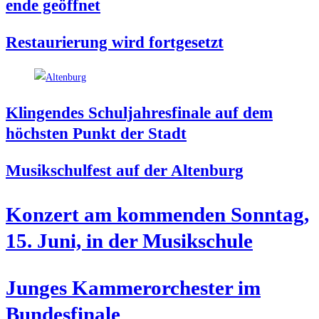
en­de geöffnet
Restau­rie­rung wird fortgesetzt
Klin­gen­des Schul­jah­res­fi­na­le auf dem
höchs­ten Punkt der Stadt
Musik­schul­fest auf der Altenburg
Kon­zert am kom­men­den Sonn­tag,
15. Juni, in der Musikschule
Jun­ges Kam­mer­or­ches­ter im
Bundesfinale