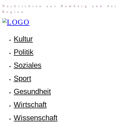
Nach­rich­ten aus Bam­berg und der
Region
Kul­tur
Poli­tik
Sozia­les
Sport
Gesund­heit
Wirt­schaft
Wis­sen­schaft