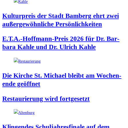
Kul­tur­preis der Stadt Bam­berg ehrt zwei
außer­ge­wöhn­li­che Persönlichkeiten
E.T.A.-Hoffmann-Preis 2026 für Dr. Bar­
ba­ra Kah­le und Dr. Ulrich Kahle
Die Kir­che St. Micha­el bleibt am Wochen­
en­de geöffnet
Restau­rie­rung wird fortgesetzt
Klin­gen­des Schul­jah­res­fi­na­le auf dem