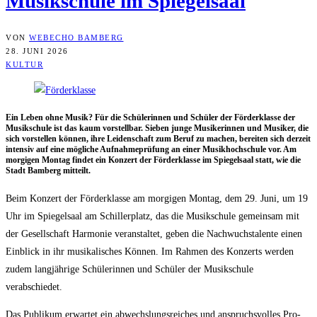
Musik­schu­le im Spiegelsaal
VON
WEBECHO BAMBERG
28. JUNI 2026
KULTUR
Ein Leben ohne Musik? Für die Schü­le­rin­nen und Schü­ler der För­der­klas­se der
Musik­schu­le ist das kaum vor­stell­bar. Sie­ben jun­ge Musi­ke­rin­nen und Musi­ker, die
sich vor­stel­len kön­nen, ihre Lei­den­schaft zum Beruf zu machen, berei­ten sich der­zeit
inten­siv auf eine mög­li­che Auf­nah­me­prü­fung an einer Musik­hoch­schu­le vor. Am
mor­gi­gen Mon­tag fin­det ein Kon­zert der För­der­klas­se im Spie­gel­saal statt, wie die
Stadt Bam­berg mitteilt.
Beim Kon­zert der För­der­klas­se am mor­gi­gen Mon­tag, dem 29. Juni, um 19
Uhr im Spie­gel­saal am Schil­ler­platz, das die Musik­schu­le gemein­sam mit
der Gesell­schaft Har­mo­nie ver­an­stal­tet, geben die Nach­wuchs­ta­len­te einen
Ein­blick in ihr musi­ka­li­sches Kön­nen. Im Rah­men des Kon­zerts wer­den
zudem lang­jäh­ri­ge Schü­le­rin­nen und Schü­ler der Musik­schu­le
verabschiedet.
Das Publi­kum erwar­tet ein abwechs­lungs­rei­ches und anspruchs­vol­les Pro­