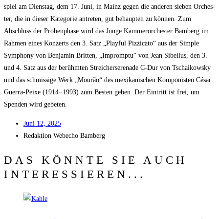
spiel am Diens­tag, dem 17. Juni, in Mainz gegen die ande­ren sie­ben Orches­
ter, die in die­ser Kate­go­rie antre­ten, gut behaup­ten zu kön­nen. Zum
Abschluss der Pro­ben­pha­se wird das Jun­ge Kam­mer­or­ches­ter Bam­berg im
Rah­men eines Kon­zerts den 3. Satz „Playful Piz­zi­ca­to“ aus der Simp­le
Sym­pho­ny von Ben­ja­min Brit­ten, „Impromp­tu“ von Jean Sibe­l­i­us, den 3.
und 4. Satz aus der berühm­ten Strei­cher­se­re­na­de C‑Dur von Tschai­kow­sky
und das schmis­si­ge Werk „Mourão“ des mexi­ka­ni­schen Kom­po­nis­ten César
Guer­ra-Pei­xe (1914−1993) zum Bes­ten geben. Der Ein­tritt ist frei, um
Spen­den wird gebeten.
Juni 12, 2025
Redak­ti­on
Web­echo Bamberg
DAS KÖNNTE SIE AUCH
INTERESSIEREN...