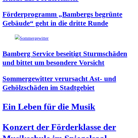
För­der­pro­gramm „Bam­bergs begrün­te
Gebäu­de“ geht in die drit­te Runde
Bam­berg Ser­vice besei­tigt Sturm­schä­den
und bit­tet um beson­de­re Vorsicht
Som­mer­ge­wit­ter ver­ur­sacht Ast- und
Gehölz­schä­den im Stadtgebiet
Ein Leben für die Musik
Kon­zert der För­der­klas­se der