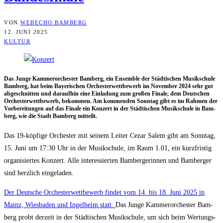
VON
WEBECHO BAMBERG
12. JUNI 2025
KULTUR
Das Jun­ge Kam­mer­or­ches­ter Bam­berg, ein Ensem­ble der Städ­ti­schen Musik­schu­le
Bam­berg, hat beim Baye­ri­schen Orches­ter­wett­be­werb im Novem­ber 2024 sehr gut
abge­schnit­ten und dar­auf­hin eine Ein­la­dung zum gro­ßen Fina­le, dem Deut­schen
Orches­ter­wett­be­werb, bekom­men. Am kom­men­den Sonn­tag gibt es im Rah­men der
Vor­be­rei­tun­gen auf das Fina­le ein Kon­zert in der Städ­ti­schen Musik­schu­le in Bam­
berg, wie die Stadt Bam­berg mitteilt.
Das 19-köp­fi­ge Orches­ter mit sei­nem Lei­ter Cezar Salem gibt am Sonn­tag,
15. Juni um 17:30 Uhr in der Musik­schu­le, im Raum 1.01, ein kurz­fris­tig
orga­ni­sier­tes Kon­zert. Alle inter­es­sier­ten Bam­ber­ge­rin­nen und Bam­ber­ger
sind herz­lich eingeladen.
Der Deut­sche Orches­ter­wett­be­werb fin­det vom 14. bis 18. Juni 2025 in
Mainz, Wies­ba­den und Ingel­heim statt.
Das Jun­ge Kam­mer­or­ches­ter Bam­
berg probt der­zeit in der Städ­ti­schen Musik­schu­le, um sich beim Wer­tungs­