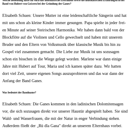
Wel­che Bedeu­tung hat­te für euch das musi­ka­li­sche Eltern­haus sowie die musi­ka­li­schen Erfah­run­gen in der
Band von Hubert von Goi­sern bei der Grün­dung der Ganes?
Eli­sa­beth Schuen: Unse­re Mut­ter ist eine lei­den­schaft­li­che Sän­ge­rin und hat
mit uns schon als klei­ne Kin­der immer gesun­gen. Papa spiel­te in jeder frei­
en Minu­te auf sei­ner Stei­ri­schen Har­mo­ni­ka. Wir haben dann bald von der
Block­flö­te auf die Vio­li­nen und Cel­lo gewech­selt und haben mit unse­rem
Bru­der und den Eltern von Volks­mu­sik über klas­si­sche Musik bis hin zu
Gos­pel viel zusam­men gemacht. Die Lie­be zur Musik ist uns sozu­sa­gen
schon ein biss­chen in die Wie­ge gelegt wor­den. Mar­le­ne war dann eini­ge
Jah­re mit Hubert auf Tour, Maria und ich kamen spä­ter dazu. Wir hat­ten
dort viel Zeit, unse­re eige­nen Songs aus­zu­pro­bie­ren und das war dann der
Anfang der Band Ganes.
Was bedeu­tet der Bandname?
Eli­sa­beth Schuen: Die Ganes kom­men in den ladi­ni­schen Dolo­mi­ten­sa­gen
vor, die sich sozu­sa­gen direkt vor unse­rer Haus­tür abge­spielt haben. Sie sind
Wald- und Was­ser­frau­en, die mit der Natur in enger Ver­bin­dung ste­hen.
Außer­dem fließt der „Rü dla Gana“ direkt an unse­rem Eltern­haus vorbei.