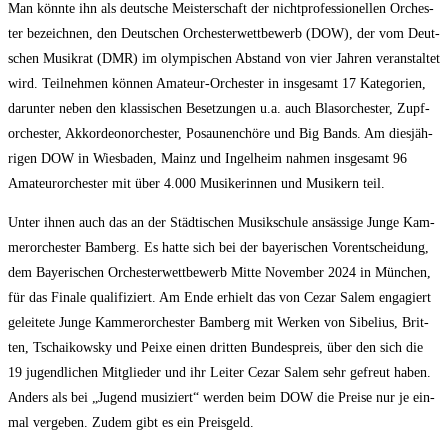
Man könn­te ihn als deut­sche Meis­ter­schaft der nicht­pro­fes­sio­nel­len Orches­
ter bezeich­nen, den Deut­schen Orches­ter­wett­be­werb (DOW), der vom Deut­
schen Musik­rat (DMR) im olym­pi­schen Abstand von vier Jah­ren ver­an­stal­tet
wird. Teil­neh­men kön­nen Ama­teur-Orches­ter in ins­ge­samt 17 Kate­go­rien,
dar­un­ter neben den klas­si­schen Beset­zun­gen u.a. auch Blas­or­ches­ter, Zupf­
or­ches­ter, Akkor­de­on­or­ches­ter, Posau­nen­chö­re und Big Bands. Am dies­jäh­
ri­gen DOW in Wies­ba­den, Mainz und Ingel­heim nah­men ins­ge­samt 96
Ama­teur­or­ches­ter mit über 4.000 Musi­ke­rin­nen und Musi­kern teil.
Unter ihnen auch das an der Städ­ti­schen Musik­schu­le ansäs­si­ge Jun­ge Kam­
mer­or­ches­ter Bam­berg. Es hat­te sich bei der baye­ri­schen Vor­ent­schei­dung,
dem Baye­ri­schen Orches­ter­wett­be­werb Mit­te Novem­ber 2024 in Mün­chen,
für das Fina­le qua­li­fi­ziert. Am Ende erhielt das von Cezar Salem enga­giert
gelei­te­te Jun­ge Kam­mer­or­ches­ter Bam­berg mit Wer­ken von Sibe­l­i­us, Brit­
ten, Tschai­kow­sky und Pei­xe einen drit­ten Bun­des­preis, über den sich die
19 jugend­li­chen Mit­glie­der und ihr Lei­ter Cezar Salem sehr gefreut haben.
Anders als bei „Jugend musi­ziert“ wer­den beim DOW die Prei­se nur je ein­
mal ver­ge­ben. Zudem gibt es ein Preisgeld.