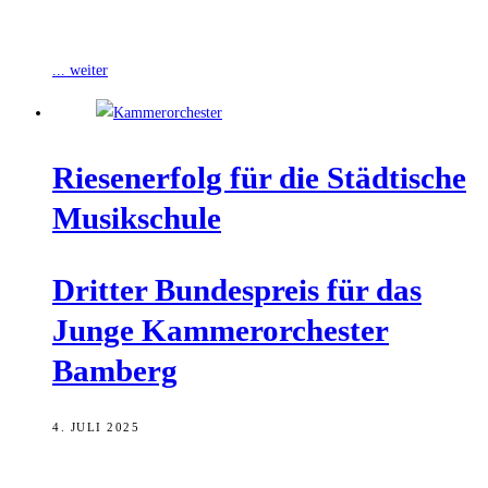
Musikszene: Die Musikerinnen und Musiker Andreas Zack und
Masako Sakai-Hersen (Violine), Meike Beyer (Viola) sowie Nico
... weiter
Rie­sen­er­folg für die Städ­ti­sche
Musikschule
Drit­ter Bun­des­preis für das
Jun­ge Kam­mer­or­ches­ter
Bamberg
4. JULI 2025
Das Junge Kammerorchester Bamberg der Städtischen Musikschule