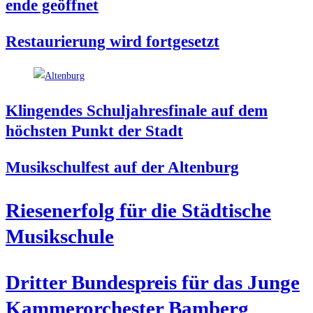
en­de geöffnet
Restau­rie­rung wird fortgesetzt
Klin­gen­des Schul­jah­res­fi­na­le auf dem
höchs­ten Punkt der Stadt
Musik­schul­fest auf der Altenburg
Rie­sen­er­folg für die Städ­ti­sche
Musikschule
Drit­ter Bun­des­preis für das Jun­ge
Kam­mer­or­ches­ter Bamberg