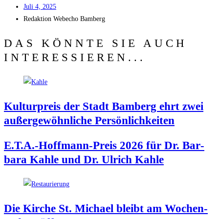
Juli 4, 2025
Redak­ti­on
Web­echo Bamberg
DAS KÖNNTE SIE AUCH
INTERESSIEREN...
Kul­tur­preis der Stadt Bam­berg ehrt zwei
außer­ge­wöhn­li­che Persönlichkeiten
E.T.A.-Hoffmann-Preis 2026 für Dr. Bar­
ba­ra Kah­le und Dr. Ulrich Kahle
Die Kir­che St. Micha­el bleibt am Wochen­