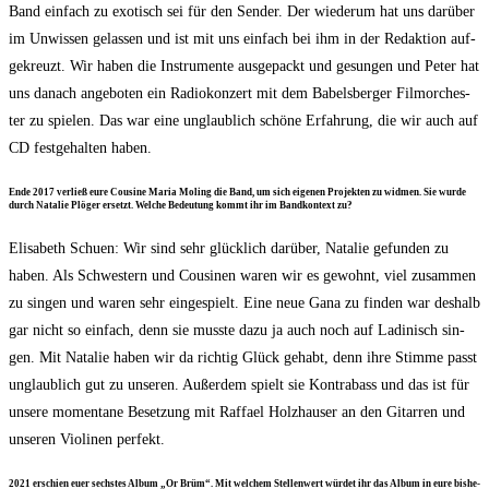
Band ein­fach zu exo­tisch sei für den Sen­der. Der wie­der­um hat uns dar­über
im Unwis­sen gelas­sen und ist mit uns ein­fach bei ihm in der Redak­ti­on auf­
ge­kreuzt. Wir haben die Instru­men­te aus­ge­packt und gesun­gen und Peter hat
uns danach ange­bo­ten ein Radio­kon­zert mit dem Babels­ber­ger Film­or­ches­
ter zu spie­len. Das war eine unglaub­lich schö­ne Erfah­rung, die wir auch auf
CD fest­ge­hal­ten haben.
Ende 2017 ver­ließ eure Cou­si­ne Maria Moling die Band, um sich eige­nen Pro­jek­ten zu wid­men. Sie wur­de
durch Nata­lie Plö­ger ersetzt. Wel­che Bedeu­tung kommt ihr im Band­kon­text zu?
Eli­sa­beth Schuen: Wir sind sehr glück­lich dar­über, Nata­lie gefun­den zu
haben. Als Schwes­tern und Cou­si­nen waren wir es gewohnt, viel zusam­men
zu sin­gen und waren sehr ein­ge­spielt. Eine neue Gana zu fin­den war des­halb
gar nicht so ein­fach, denn sie muss­te dazu ja auch noch auf Ladi­nisch sin­
gen. Mit Nata­lie haben wir da rich­tig Glück gehabt, denn ihre Stim­me passt
unglaub­lich gut zu unse­ren. Außer­dem spielt sie Kon­tra­bass und das ist für
unse­re momen­ta­ne Beset­zung mit Raf­fa­el Holz­hau­ser an den Gitar­ren und
unse­ren Vio­li­nen perfekt.
2021 erschien euer sechs­tes Album „Or Brüm“. Mit wel­chem Stel­len­wert wür­det ihr das Album in eure bis­he­