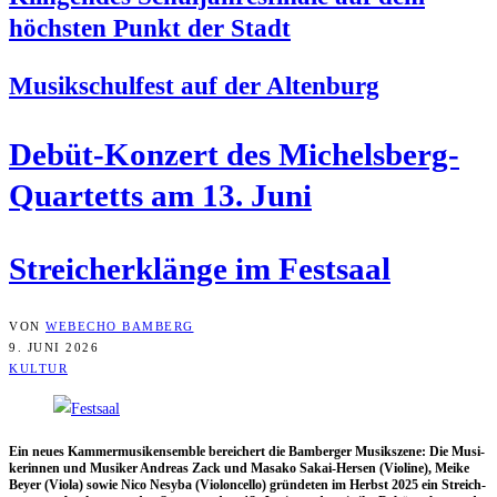
höchs­ten Punkt der Stadt
Musik­schul­fest auf der Altenburg
Debüt-Kon­zert des Michels­berg-
Quar­tetts am 13. Juni
Strei­ch­er­klän­ge im Festsaal
VON
WEBECHO BAMBERG
9. JUNI 2026
KULTUR
Ein neu­es Kam­mer­mu­sik­ensem­ble berei­chert die Bam­ber­ger Musik­sze­ne: Die Musi­
ke­rin­nen und Musi­ker Andre­as Zack und Masa­ko Sakai-Her­sen (Vio­li­ne), Mei­ke
Bey­er (Vio­la) sowie Nico Nesy­ba (Vio­lon­cel­lo) grün­de­ten im Herbst 2025 ein Streich­