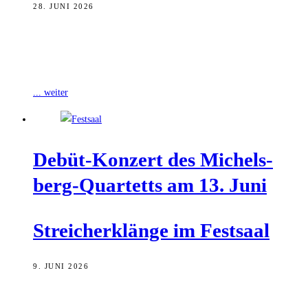
28. JUNI 2026
Ein Leben ohne Musik? Für die Schülerinnen und Schüler der
Förderklasse der Musikschule ist das kaum vorstellbar. Sieben junge
Musikerinnen und Musiker,
... weiter
Debüt-Kon­zert des Michels­
berg-Quar­tetts am 13. Juni
Strei­ch­er­klän­ge im Festsaal
9. JUNI 2026
Ein neues Kammermusikensemble bereichert die Bamberger