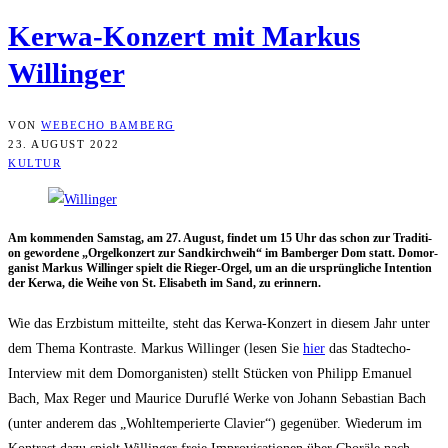
Ker­wa-Kon­zert mit Mar­kus
Willinger
VON
WEBECHO BAMBERG
23. AUGUST 2022
KULTUR
Am kom­men­den Sams­tag, am 27. August, fin­det um 15 Uhr das schon zur Tra­di­ti­
on gewor­de­ne „Orgel­kon­zert zur Sand­kirch­weih“ im Bam­ber­ger Dom statt. Dom­or­
ga­nist Mar­kus Wil­lin­ger spielt die Rie­ger-Orgel, um an die ursprüng­li­che Inten­ti­on
der Ker­wa, die Wei­he von St. Eli­sa­beth im Sand, zu erinnern.
Wie das Erz­bis­tum mit­teil­te, steht das Ker­wa-Kon­zert in die­sem Jahr unter
dem The­ma Kon­tras­te. Mar­kus Wil­lin­ger (lesen Sie
hier
das Stadt­echo-
Inter­view mit dem Dom­or­ga­nis­ten) stellt Stü­cken von Phil­ipp Ema­nu­el
Bach, Max Reger und Mau­rice Duru­flé Wer­ke von Johann Sebas­ti­an Bach
(unter ande­rem das „Wohl­tem­pe­rier­te Cla­vier“) gegen­über. Wie­der­um im