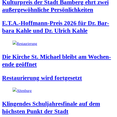
Kul­tur­preis der Stadt Bam­berg ehrt zwei
außer­ge­wöhn­li­che Persönlichkeiten
E.T.A.-Hoffmann-Preis 2026 für Dr. Bar­
ba­ra Kah­le und Dr. Ulrich Kahle
Die Kir­che St. Micha­el bleibt am Wochen­
en­de geöffnet
Restau­rie­rung wird fortgesetzt
Klin­gen­des Schul­jah­res­fi­na­le auf dem
höchs­ten Punkt der Stadt