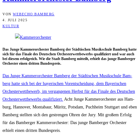
VON
WEBECHO BAMBERG
4. JULI 2025
KULTUR
Das Jun­ge Kam­mer­or­ches­ter Bam­berg der Städ­ti­schen Musik­schu­le Bam­berg hat­te
sich für das Fina­le des Deut­schen Orches­ter­wett­be­werbs qua­li­fi­ziert und war auch
bei die­sem erfolg­reich. Wie die Stadt Bam­berg mit­teilt, erhielt das jun­ge Bam­ber­ger
Orches­ter einen drit­ten Bundespreis.
Das Jun­ge Kam­mer­or­ches­ter Bam­berg der Städ­ti­schen Musik­schu­le Bam­
berg hat­te sich bei der baye­ri­schen Vor­ent­schei­dung, dem Baye­ri­schen
Orches­ter­wett­be­werb, im ver­gan­ge­nen Herbst für das Fina­le des Deut­schen
Orches­ter­wett­be­werbs qua­li­fi­ziert.
Acht Jun­ge Kam­mer­or­ches­ter aus Ham­
burg, Han­no­ver, Mon­ta­baur, Müritz, Pots­dam, Puch­heim Stutt­gart und eben
Bam­berg stell­ten sich den gestren­gen Ohren der Jury. Mit gro­ßem Erfolg
für das Bam­ber­ger Kam­mer­or­ches­ter: Das jun­ge Bam­ber­ger Orches­ter
erhielt einen drit­ten Bundespreis.