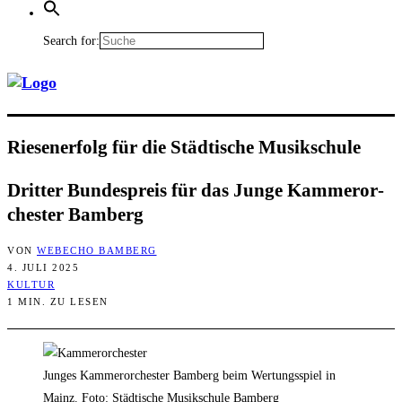
Search for:
Rie­sen­er­folg für die Städ­ti­sche Musikschule
Drit­ter Bun­des­preis für das Jun­ge Kam­mer­or­
ches­ter Bamberg
VON
WEBECHO BAMBERG
4. JULI 2025
KULTUR
1 MIN. ZU LESEN
Junges Kammerorchester Bamberg beim Wertungsspiel in
Mainz. Foto: Städtische Musikschule Bamberg