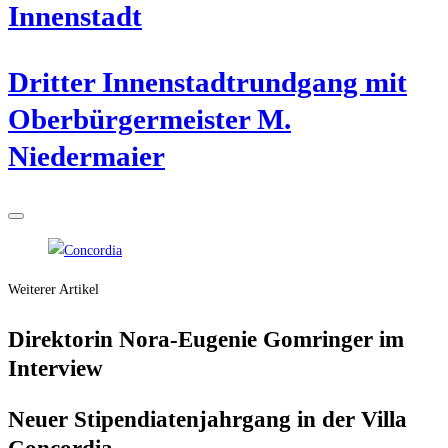
Innenstadt
Drit­ter Innen­stadt­rund­gang mit
Ober­bür­ger­meis­ter M.
Niedermaier
Weiterer Artikel
Direk­to­rin Nora-Euge­nie Gom­rin­ger im
Interview
Neu­er Sti­pen­dia­ten­jahr­gang in der Vil­la