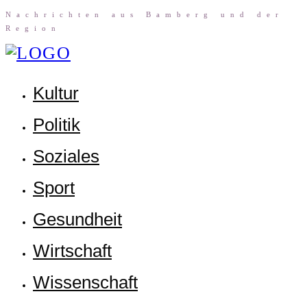
Nach­rich­ten aus Bam­berg und der
Region
Kul­tur
Poli­tik
Sozia­les
Sport
Gesund­heit
Wirt­schaft
Wis­sen­schaft