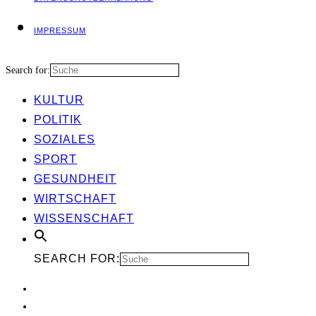
IMPRES­SUM
Search for:
KUL­TUR
POLI­TIK
SOZIA­LES
SPORT
GESUND­HEIT
WIRT­SCHAFT
WIS­SEN­SCHAFT
SEARCH FOR: