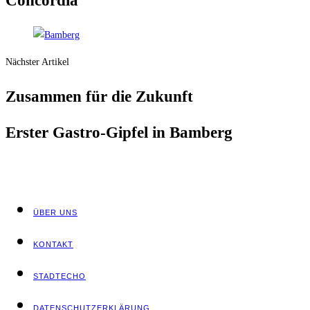
Concordia
Nächster Artikel
Zusam­men für die Zukunft
Ers­ter Gas­tro-Gip­fel in Bamberg
ÜBER UNS
KON­TAKT
STADT­ECHO
DATEN­SCHUTZ­ER­KLÄ­RUNG