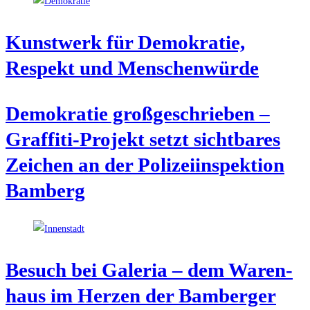
Kunst­werk für Demo­kra­tie,
Respekt und Menschenwürde
Demo­kra­tie groß­ge­schrie­ben –
Graf­fi­ti-Pro­jekt setzt sicht­ba­res
Zei­chen an der Poli­zei­in­spek­ti­on
Bamberg
Besuch bei Gale­ria – dem Waren­
haus im Her­zen der Bam­ber­ger