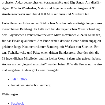
or­ches­ter, Akkor­de­on­or­ches­ter, Posau­nen­chö­re und Big Bands. Am dies­jäh­
ri­gen DOW in Wies­ba­den, Mainz und Ingel­heim nah­men ins­ge­samt 96
Ama­teur­or­ches­ter mit über 4.000 Musi­ke­rin­nen und Musi­kern teil.
Unter ihnen auch das an der Städ­ti­schen Musik­schu­le ansäs­si­ge Jun­ge Kam­
mer­or­ches­ter Bam­berg. Es hat­te sich bei der baye­ri­schen Vor­ent­schei­dung,
dem Baye­ri­schen Orches­ter­wett­be­werb Mit­te Novem­ber 2024 in Mün­chen,
für das Fina­le qua­li­fi­ziert. Am Ende erhielt das von Cezar Salem enga­giert
gelei­te­te Jun­ge Kam­mer­or­ches­ter Bam­berg mit Wer­ken von Sibe­l­i­us, Brit­
ten, Tschai­kow­sky und Pei­xe einen drit­ten Bun­des­preis, über den sich die
19 jugend­li­chen Mit­glie­der und ihr Lei­ter Cezar Salem sehr gefreut haben.
Anders als bei „Jugend musi­ziert“ wer­den beim DOW die Prei­se nur je ein­
mal ver­ge­ben. Zudem gibt es ein Preisgeld.
Juli 4, 2025
Redak­ti­on
Web­echo Bamberg
Weitersagen
Facebook