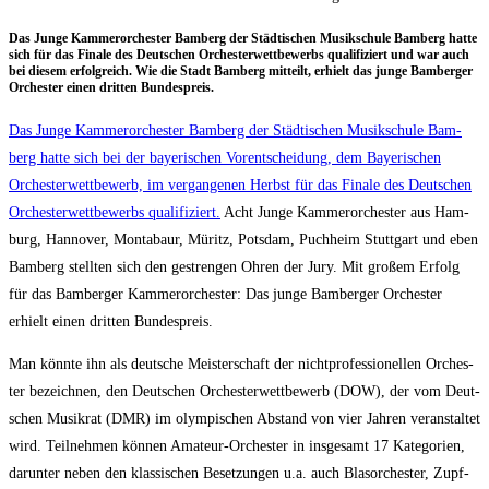
Das Jun­ge Kam­mer­or­ches­ter Bam­berg der Städ­ti­schen Musik­schu­le Bam­berg hat­te
sich für das Fina­le des Deut­schen Orches­ter­wett­be­werbs qua­li­fi­ziert und war auch
bei die­sem erfolg­reich. Wie die Stadt Bam­berg mit­teilt, erhielt das jun­ge Bam­ber­ger
Orches­ter einen drit­ten Bundespreis.
Das Jun­ge Kam­mer­or­ches­ter Bam­berg der Städ­ti­schen Musik­schu­le Bam­
berg hat­te sich bei der baye­ri­schen Vor­ent­schei­dung, dem Baye­ri­schen
Orches­ter­wett­be­werb, im ver­gan­ge­nen Herbst für das Fina­le des Deut­schen
Orches­ter­wett­be­werbs qua­li­fi­ziert.
Acht Jun­ge Kam­mer­or­ches­ter aus Ham­
burg, Han­no­ver, Mon­ta­baur, Müritz, Pots­dam, Puch­heim Stutt­gart und eben
Bam­berg stell­ten sich den gestren­gen Ohren der Jury. Mit gro­ßem Erfolg
für das Bam­ber­ger Kam­mer­or­ches­ter: Das jun­ge Bam­ber­ger Orches­ter
erhielt einen drit­ten Bundespreis.
Man könn­te ihn als deut­sche Meis­ter­schaft der nicht­pro­fes­sio­nel­len Orches­
ter bezeich­nen, den Deut­schen Orches­ter­wett­be­werb (DOW), der vom Deut­
schen Musik­rat (DMR) im olym­pi­schen Abstand von vier Jah­ren ver­an­stal­tet
wird. Teil­neh­men kön­nen Ama­teur-Orches­ter in ins­ge­samt 17 Kate­go­rien,
dar­un­ter neben den klas­si­schen Beset­zun­gen u.a. auch Blas­or­ches­ter, Zupf­