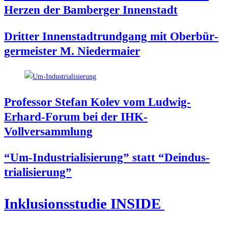
Her­zen der Bam­ber­ger Innenstadt
Drit­ter Innen­stadt­rund­gang mit Ober­bür­
ger­meis­ter M. Niedermaier
Pro­fes­sor Ste­fan Kolev vom Lud­wig-
Erhard-Forum bei der IHK-
Vollversammlung
“Um-Indus­tria­li­sie­rung” statt “Deindus­
tria­li­sie­rung”
Inklu­si­ons­stu­die INSIDE