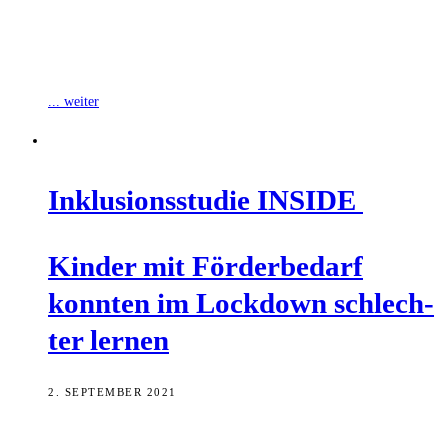
In einer Kooperation zwischen dem Leibniz-Institut für
Bildungsverläufe (LIfBi) in Bamberg und der Virtuellen Hochschule
Bayern (vhb) soll der Frage nachgegangen werden,
... weiter
Inklu­si­ons­stu­die INSIDE
Kin­der mit För­der­be­darf
konn­ten im Lock­down schlech­
ter lernen
2. SEPTEMBER 2021
Inklusiv beschulte Schülerinnen und Schüler mit