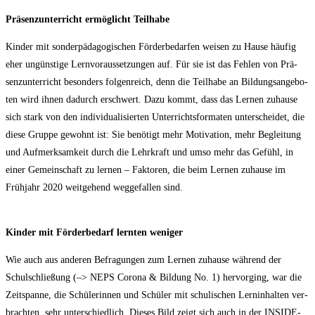
Prä­senz­un­ter­richt ermög­licht Teilhabe
Kin­der mit son­der­päd­ago­gi­schen För­der­be­dar­fen wei­sen zu Hau­se häu­fig
eher ungüns­ti­ge Lern­vor­aus­set­zun­gen auf. Für sie ist das Feh­len von Prä­
senz­un­ter­richt beson­ders fol­gen­reich, denn die Teil­ha­be an Bil­dungs­an­ge­bo­
ten wird ihnen dadurch erschwert. Dazu kommt, dass das Ler­nen zuhau­se
sich stark von den indi­vi­dua­li­sier­ten Unter­richts­for­ma­ten unter­schei­det, die
die­se Grup­pe gewohnt ist: Sie benö­tigt mehr Moti­va­ti­on, mehr Beglei­tung
und Auf­merk­sam­keit durch die Lehr­kraft und umso mehr das Gefühl, in
einer Gemein­schaft zu ler­nen – Fak­to­ren, die beim Ler­nen zuhau­se im
Früh­jahr 2020 weit­ge­hend weg­ge­fal­len sind.
Kin­der mit För­der­be­darf lern­ten weniger
Wie auch aus ande­ren Befra­gun­gen zum Ler­nen zuhau­se wäh­rend der
Schul­schlie­ßung (–> NEPS Coro­na & Bil­dung No. 1) her­vor­ging, war die
Zeit­span­ne, die Schü­le­rin­nen und Schü­ler mit schu­li­schen Lern­in­hal­ten ver­
brach­ten, sehr unter­schied­lich. Die­ses Bild zeigt sich auch in der INSI­DE-