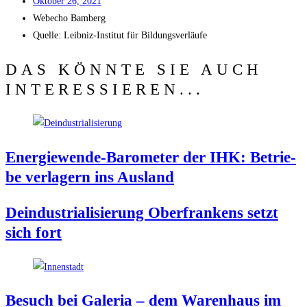
Okto­ber 26, 2021
Web­echo Bamberg
Quel­le: Leib­niz-Insti­tut für Bildungsverläufe
DAS KÖNNTE SIE AUCH
INTERESSIEREN...
Ener­gie­wen­de-Baro­me­ter der IHK: Betrie­
be ver­la­gern ins Ausland
Deindus­tria­li­sie­rung Ober­fran­kens setzt
sich fort
Besuch bei Gale­ria – dem Waren­haus im