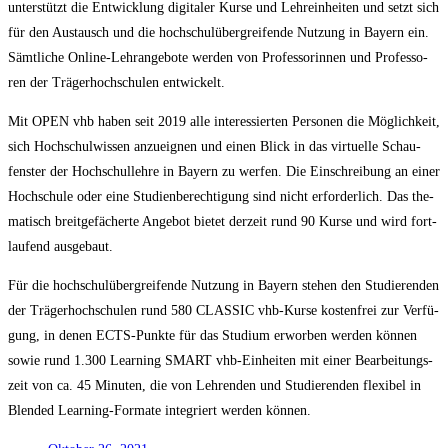
unter­stützt die Ent­wick­lung digi­ta­ler Kur­se und Lehr­ein­hei­ten und setzt sich
für den Aus­tausch und die hoch­schul­über­grei­fen­de Nut­zung in Bay­ern ein.
Sämt­li­che Online-Lehr­an­ge­bo­te wer­den von Pro­fes­so­rin­nen und Pro­fes­so­
ren der Trä­ger­hoch­schu­len entwickelt.
Mit OPEN vhb haben seit 2019 alle inter­es­sier­ten Per­so­nen die Mög­lich­keit,
sich Hoch­schul­wis­sen anzu­eig­nen und einen Blick in das vir­tu­el­le Schau­
fens­ter der Hoch­schul­leh­re in Bay­ern zu wer­fen. Die Ein­schrei­bung an einer
Hoch­schu­le oder eine Stu­di­en­be­rech­ti­gung sind nicht erfor­der­lich. Das the­
ma­tisch breit­ge­fä­cher­te Ange­bot bie­tet der­zeit rund 90 Kur­se und wird fort­
lau­fend ausgebaut.
Für die hoch­schul­über­grei­fen­de Nut­zung in Bay­ern ste­hen den Stu­die­ren­den
der Trä­ger­hoch­schu­len rund 580 CLASSIC vhb-Kur­se kos­ten­frei zur Ver­fü­
gung, in denen ECTS-Punk­te für das Stu­di­um erwor­ben wer­den kön­nen
sowie rund 1.300 Lear­ning SMART vhb-Ein­hei­ten mit einer Bear­bei­tungs­
zeit von ca. 45 Minu­ten, die von Leh­ren­den und Stu­die­ren­den fle­xi­bel in
Blen­ded Lear­ning-For­ma­te inte­griert wer­den können.