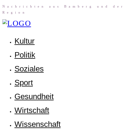
Nach­rich­ten aus Bam­berg und der
Region
Kul­tur
Poli­tik
Sozia­les
Sport
Gesund­heit
Wirt­schaft
Wis­sen­schaft