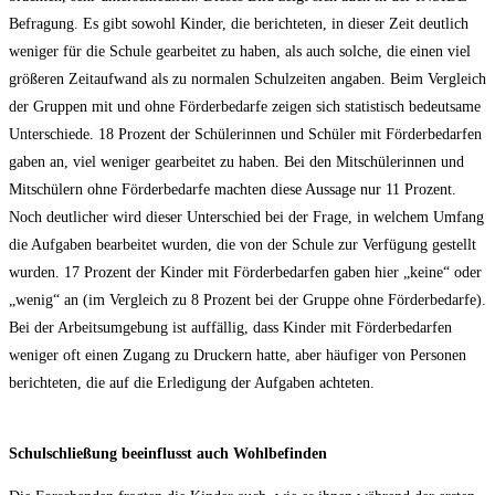
Befra­gung. Es gibt sowohl Kin­der, die berich­te­ten, in die­ser Zeit deut­lich
weni­ger für die Schu­le gear­bei­tet zu haben, als auch sol­che, die einen viel
grö­ße­ren Zeit­auf­wand als zu nor­ma­len Schul­zei­ten anga­ben. Beim Ver­gleich
der Grup­pen mit und ohne För­der­be­dar­fe zei­gen sich sta­tis­tisch bedeut­sa­me
Unter­schie­de. 18 Pro­zent der Schü­le­rin­nen und Schü­ler mit För­der­be­dar­fen
gaben an, viel weni­ger gear­bei­tet zu haben. Bei den Mit­schü­le­rin­nen und
Mit­schü­lern ohne För­der­be­dar­fe mach­ten die­se Aus­sa­ge nur 11 Pro­zent.
Noch deut­li­cher wird die­ser Unter­schied bei der Fra­ge, in wel­chem Umfang
die Auf­ga­ben bear­bei­tet wur­den, die von der Schu­le zur Ver­fü­gung gestellt
wur­den. 17 Pro­zent der Kin­der mit För­der­be­dar­fen gaben hier „kei­ne“ oder
„wenig“ an (im Ver­gleich zu 8 Pro­zent bei der Grup­pe ohne För­der­be­dar­fe).
Bei der Arbeits­um­ge­bung ist auf­fäl­lig, dass Kin­der mit För­der­be­dar­fen
weni­ger oft einen Zugang zu Dru­ckern hat­te, aber häu­fi­ger von Per­so­nen
berich­te­ten, die auf die Erle­di­gung der Auf­ga­ben achteten.
Schul­schlie­ßung beein­flusst auch Wohlbefinden