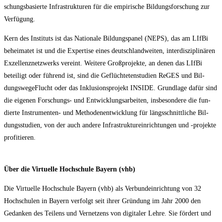
schungs­ba­sier­te Infra­struk­tu­ren für die empi­ri­sche Bil­dungs­for­schung zur
Verfügung.
Kern des Insti­tuts ist das Natio­na­le Bil­dungs­pa­nel (NEPS), das am LIf­Bi
behei­ma­tet ist und die Exper­ti­se eines deutsch­land­wei­ten, inter­dis­zi­pli­nä­ren
Exzel­lenz­netz­werks ver­eint. Wei­te­re Groß­pro­jek­te, an denen das LIf­Bi
betei­ligt oder füh­rend ist, sind die Geflüch­te­ten­stu­di­en ReGES und Bil­
dungs­we­ge­Flucht oder das Inklu­si­ons­pro­jekt INSIDE. Grund­la­ge dafür sind
die eige­nen For­schungs- und Ent­wick­lungs­ar­bei­ten, ins­be­son­de­re die fun­
dier­te Instru­men­ten- und Metho­den­ent­wick­lung für längs­schnitt­li­che Bil­
dungs­stu­di­en, von der auch ande­re Infra­struk­tur­ein­rich­tun­gen und ‑pro­jek­te
profitieren.
Über die Vir­tu­el­le Hoch­schu­le Bay­ern (vhb)
Die Vir­tu­el­le Hoch­schu­le Bay­ern (vhb) als Ver­bund­ein­rich­tung von 32
Hoch­schu­len in Bay­ern ver­folgt seit ihrer Grün­dung im Jahr 2000 den
Gedan­ken des Tei­lens und Ver­net­zens von digi­ta­ler Leh­re. Sie för­dert und