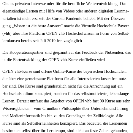
Ob aus pri­va­tem Inter­es­se oder für die beruf­li­che Wei­ter­ent­wick­lung: Das
eigen­stän­di­ge Ler­nen mit Hil­fe von Vide­os oder ande­ren digi­ta­len Lern­ma­
te­ria­li­en ist nicht erst seit der Coro­na-Pan­de­mie beliebt. Mit der Über­zeu­
gung „Wis­sen ist die bes­te Ant­wort“ macht die Vir­tu­el­le Hoch­schu­le Bay­ern
(vhb) über ihre Platt­form OPEN vhb Hoch­schul­wis­sen in Form von Selbst­
lern­kur­sen bereits seit Juli 2019 frei zugänglich.
Die Koope­ra­ti­ons­part­ner sind gespannt auf das Feed­back der Nut­zen­den, das
in die Fort­ent­wick­lung der OPEN vhb-Kur­se ein­flie­ßen wird.
OPEN vhb-Kur­se sind offe­ne Online-Kur­se der baye­ri­schen Hoch­schu­len,
die über eine gemein­sa­me Platt­form für alle Inter­es­sier­ten kos­ten­frei nutz­
bar sind. Die Kur­se sind grund­sätz­lich nicht für die Anrech­nung auf ein
Hoch­schul­stu­di­um kon­zi­piert, son­dern für das selbst­mo­ti­vier­te, lebens­lan­ge
Ler­nen. Der­zeit umfasst das Ange­bot von OPEN vhb fast 90 Kur­se aus zehn
Wis­sens­ge­bie­ten – vom Grund­kurs Phi­lo­so­phie über Unter­neh­mens­füh­rung
und Medi­en­in­for­ma­tik bis hin zu den Grund­la­gen der Zell­bio­lo­gie. Alle
Kur­se sind als Selbst­lern­ein­hei­ten kon­zi­piert. Das bedeu­tet, die Ler­nen­den
bestim­men selbst über ihr Lern­tem­po, sind nicht an fes­te Zei­ten gebun­den,