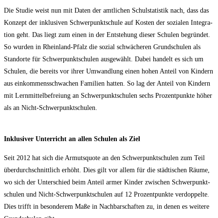
Die Stu­die weist nun mit Daten der amt­li­chen Schul­sta­tis­tik nach, dass das
Kon­zept der inklu­si­ven Schwer­punkt­schu­le auf Kos­ten der sozia­len Inte­gra­
ti­on geht. Das liegt zum einen in der Ent­ste­hung die­ser Schu­len begrün­det.
So wur­den in Rhein­land-Pfalz die sozi­al schwä­che­ren Grund­schu­len als
Stand­or­te für Schwer­punkt­schu­len aus­ge­wählt. Dabei han­delt es sich um
Schu­len, die bereits vor ihrer Umwand­lung einen hohen Anteil von Kin­dern
aus ein­kom­mens­schwa­chen Fami­li­en hat­ten. So lag der Anteil von Kin­dern
mit Lern­mit­tel­be­frei­ung an Schwer­punkt­schu­len sechs Pro­zent­punk­te höher
als an Nicht-Schwerpunktschulen.
Inklu­si­ver Unter­richt an allen Schu­len als Ziel
Seit 2012 hat sich die Armuts­quo­te an den Schwer­punkt­schu­len zum Teil
über­durch­schnitt­lich erhöht. Dies gilt vor allem für die städ­ti­schen Räu­me,
wo sich der Unter­schied beim Anteil armer Kin­der zwi­schen Schwer­punkt­
schu­len und Nicht-Schwer­punkt­schu­len auf 12 Pro­zent­punk­te ver­dop­pel­te.
Dies trifft in beson­de­rem Maße in Nach­bar­schaf­ten zu, in denen es wei­te­re