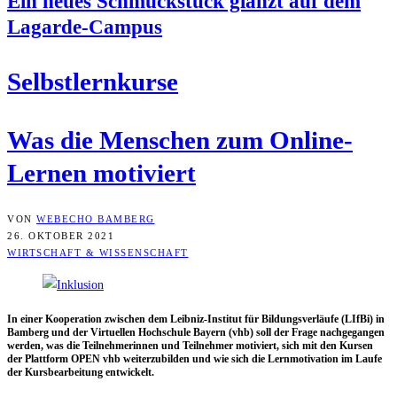
Ein neu­es Schmuck­stück glänzt auf dem
Lagarde-Campus
Selbst­lern­kur­se
Was die Men­schen zum Online-
Ler­nen motiviert
VON
WEBECHO BAMBERG
26. OKTOBER 2021
WIRTSCHAFT & WISSENSCHAFT
In einer Koope­ra­ti­on zwi­schen dem Leib­niz-Insti­tut für Bil­dungs­ver­läu­fe (LIf­Bi) in
Bam­berg und der Vir­tu­el­len Hoch­schu­le Bay­ern (vhb) soll der Fra­ge nach­ge­gan­gen
wer­den, was die Teil­neh­me­rin­nen und Teil­neh­mer moti­viert, sich mit den Kur­sen
der Platt­form OPEN vhb wei­ter­zu­bil­den und wie sich die Lern­mo­ti­va­ti­on im Lau­fe
der Kurs­be­ar­bei­tung entwickelt.