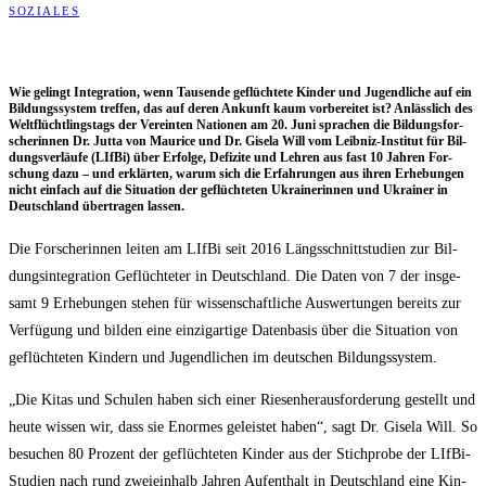
SOZIALES
Wie gelingt Inte­gra­ti­on, wenn Tau­sen­de geflüch­te­te Kin­der und Jugend­li­che auf ein
Bil­dungs­sys­tem tref­fen, das auf deren Ankunft kaum vor­be­rei­tet ist? Anläss­lich des
Welt­flücht­lings­tags der Ver­ein­ten Natio­nen am 20. Juni spra­chen die Bil­dungs­for­
sche­rin­nen Dr. Jut­ta von Mau­rice und Dr. Gise­la Will vom Leib­niz-Insti­tut für Bil­
dungs­ver­läu­fe (LIf­Bi) über Erfol­ge, Defi­zi­te und Leh­ren aus fast 10 Jah­ren For­
schung dazu – und erklär­ten, war­um sich die Erfah­run­gen aus ihren Erhe­bun­gen
nicht ein­fach auf die Situa­ti­on der geflüch­te­ten Ukrai­ne­rin­nen und Ukrai­ner in
Deutsch­land über­tra­gen lassen.
Die For­sche­rin­nen lei­ten am LIf­Bi seit 2016 Längs­schnitt­stu­di­en zur Bil­
dungs­in­te­gra­ti­on Geflüch­te­ter in Deutsch­land. Die Daten von 7 der ins­ge­
samt 9 Erhe­bun­gen ste­hen für wis­sen­schaft­li­che Aus­wer­tun­gen bereits zur
Ver­fü­gung und bil­den eine ein­zig­ar­ti­ge Daten­ba­sis über die Situa­ti­on von
geflüch­te­ten Kin­dern und Jugend­li­chen im deut­schen Bildungssystem.
„Die Kitas und Schu­len haben sich einer Rie­sen­her­aus­for­de­rung gestellt und
heu­te wis­sen wir, dass sie Enor­mes geleis­tet haben“, sagt Dr. Gise­la Will. So
besu­chen 80 Pro­zent der geflüch­te­ten Kin­der aus der Stich­pro­be der LIf­Bi-
Stu­di­en nach rund zwei­ein­halb Jah­ren Auf­ent­halt in Deutsch­land eine Kin­