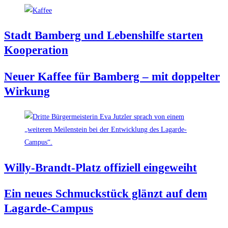
Stadt Bam­berg und Lebens­hil­fe star­ten
Kooperation
Neu­er Kaf­fee für Bam­berg – mit dop­pel­ter
Wirkung
Wil­ly-Brandt-Platz offi­zi­ell eingeweiht
Ein neu­es Schmuck­stück glänzt auf dem
Lagarde-Campus