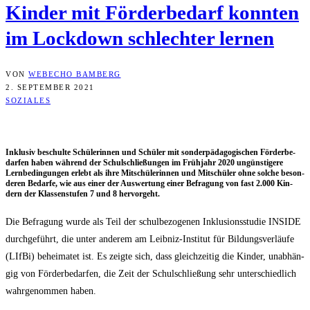
Kin­der mit För­der­be­darf konn­ten
im Lock­down schlech­ter lernen
VON
WEBECHO BAMBERG
2. SEPTEMBER 2021
SOZIALES
Inklu­siv beschul­te Schü­le­rin­nen und Schü­ler mit son­der­päd­ago­gi­schen För­der­be­
dar­fen haben wäh­rend der Schul­schlie­ßun­gen im Früh­jahr 2020 ungüns­ti­ge­re
Lern­be­din­gun­gen erlebt als ihre Mit­schü­le­rin­nen und Mit­schü­ler ohne sol­che beson­
de­ren Bedar­fe, wie aus einer der Aus­wer­tung einer Befra­gung von fast 2.000 Kin­
dern der Klas­sen­stu­fen 7 und 8 hervorgeht.
Die Befra­gung wur­de als Teil der schul­be­zo­ge­nen Inklu­si­ons­stu­die INSIDE
durch­ge­führt, die unter ande­rem am Leib­niz-Insti­tut für Bil­dungs­ver­läu­fe
(LIf­Bi) behei­ma­tet ist. Es zeig­te sich, dass gleich­zei­tig die Kin­der, unab­hän­
gig von För­der­be­dar­fen, die Zeit der Schul­schlie­ßung sehr unter­schied­lich
wahr­ge­nom­men haben.