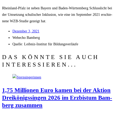
Rhein­land-Pfalz ist neben Bay­ern und Baden-Würt­tem­berg Schluss­licht bei
der Umset­zung schu­li­scher Inklu­si­on, wie eine im Sep­tem­ber 2021 erschie­
ne­ne WZB-Stu­die gezeigt hat.
Dezem­ber 3, 2021
Web­echo Bamberg
Quel­le: Leib­niz-Insti­tut für Bildungsverläufe
DAS KÖNNTE SIE AUCH
INTERESSIEREN...
1,75 Mil­lio­nen Euro kamen bei der Akti­on
Drei­kö­nigs­sin­gen 2026 im Erz­bis­tum Bam­
berg zusammen