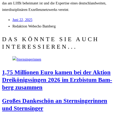
das am LIf­Bi behei­ma­tet ist und die Exper­ti­se eines deutsch­land­wei­ten,
inter­dis­zi­pli­nä­ren Exzel­lenz­netz­werks vereint.
Juni 22, 2025
Redak­ti­on
Web­echo Bamberg
DAS KÖNNTE SIE AUCH
INTERESSIEREN...
1,75 Mil­lio­nen Euro kamen bei der Akti­on
Drei­kö­nigs­sin­gen 2026 im Erz­bis­tum Bam­
berg zusammen
Gro­ßes Dan­ke­schön an Stern­sin­ge­rin­nen
und Sternsinger