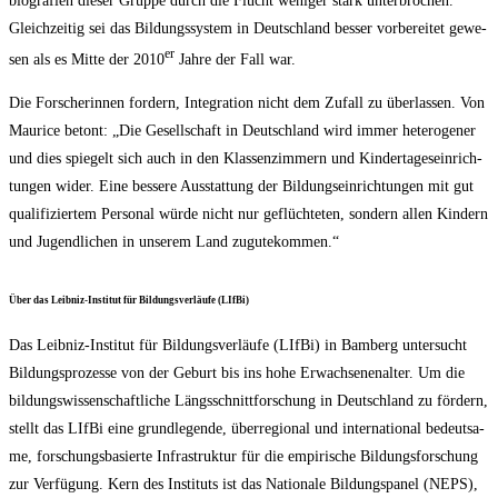
bio­gra­fien die­ser Grup­pe durch die Flucht weni­ger stark unter­bro­chen.
Gleich­zei­tig sei das Bil­dungs­sys­tem in Deutsch­land bes­ser vor­be­rei­tet gewe­
er
sen als es Mit­te der 2010
Jah­re der Fall war.
Die For­sche­rin­nen for­dern, Inte­gra­ti­on nicht dem Zufall zu über­las­sen. Von
Mau­rice betont: „Die Gesell­schaft in Deutsch­land wird immer hete­ro­ge­ner
und dies spie­gelt sich auch in den Klas­sen­zim­mern und Kin­der­ta­ges­ein­rich­
tun­gen wider. Eine bes­se­re Aus­stat­tung der Bil­dungs­ein­rich­tun­gen mit gut
qua­li­fi­zier­tem Per­so­nal wür­de nicht nur geflüch­te­ten, son­dern allen Kin­dern
und Jugend­li­chen in unse­rem Land zugutekommen.“
Über das Leib­niz-Insti­tut für Bil­dungs­ver­läu­fe (LIf­Bi)
Das Leib­niz-Insti­tut für Bil­dungs­ver­läu­fe (LIf­Bi) in Bam­berg unter­sucht
Bil­dungs­pro­zes­se von der Geburt bis ins hohe Erwach­se­nen­al­ter. Um die
bil­dungs­wis­sen­schaft­li­che Längs­schnitt­for­schung in Deutsch­land zu för­dern,
stellt das LIf­Bi eine grund­le­gen­de, über­re­gio­nal und inter­na­tio­nal bedeut­sa­
me, for­schungs­ba­sier­te Infra­struk­tur für die empi­ri­sche Bil­dungs­for­schung
zur Ver­fü­gung. Kern des Insti­tuts ist das Natio­na­le Bil­dungs­pa­nel (NEPS),