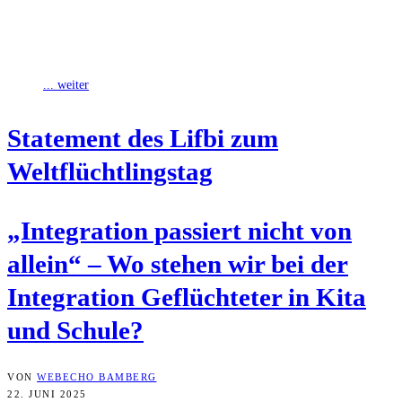
sonderpädagogischen Förderbedarfen haben während der
Schulschließungen im Frühjahr 2020 ungünstigere Lernbedingungen
erlebt als ihre Mitschülerinnen und
... weiter
State­ment des Lif­bi zum
Weltflüchtlingstag
„Inte­gra­ti­on pas­siert nicht von
allein“ – Wo ste­hen wir bei der
Inte­gra­ti­on Geflüch­te­ter in Kita
und Schule?
VON
WEBECHO BAMBERG
22. JUNI 2025