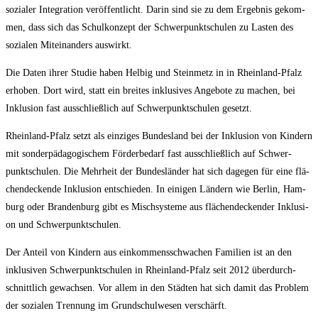
sozia­ler Inte­gra­ti­on ver­öf­fent­licht. Dar­in sind sie zu dem Ergeb­nis gekom­
men, dass sich das Schul­kon­zept der Schwer­punkt­schu­len zu Las­ten des
sozia­len Mit­ein­an­ders auswirkt.
Die Daten ihrer Stu­die haben Hel­big und Stein­metz in in Rhein­land-Pfalz
erho­ben. Dort wird, statt ein brei­tes inklu­si­ves Ange­bo­te zu machen, bei
Inklu­si­on fast aus­schließ­lich auf Schwer­punkt­schu­len gesetzt.
Rhein­land-Pfalz setzt als ein­zi­ges Bun­des­land bei der Inklu­si­on von Kin­dern
mit son­der­päd­ago­gi­schem För­der­be­darf fast aus­schließ­lich auf Schwer­
punkt­schu­len. Die Mehr­heit der Bun­des­län­der hat sich dage­gen für eine flä­
chen­de­cken­de Inklu­si­on ent­schie­den. In eini­gen Län­dern wie Ber­lin, Ham­
burg oder Bran­den­burg gibt es Misch­sys­te­me aus flä­chen­de­cken­der Inklu­si­
on und Schwerpunktschulen.
Der Anteil von Kin­dern aus ein­kom­mens­schwa­chen Fami­li­en ist an den
inklu­si­ven Schwer­punkt­schu­len in Rhein­land-Pfalz seit 2012 über­durch­
schnitt­lich gewach­sen. Vor allem in den Städ­ten hat sich damit das Pro­blem
der sozia­len Tren­nung im Grund­schul­we­sen verschärft.