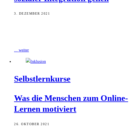
3. DEZEMBER 2021
Kinder mit und ohne Behinderung gemeinsam zu unterrichten, ist
Ziel eines inklusiven Schulsystems. Eine Studie hat nun jedoch
gezeigt: Das Konzept der
... weiter
Selbst­lern­kur­se
Was die Men­schen zum Online-
Ler­nen motiviert
26. OKTOBER 2021