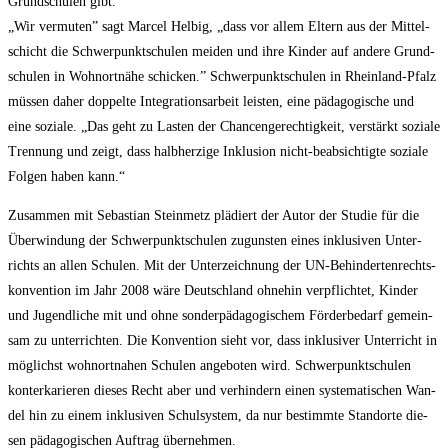
Grund­schu­len gibt.
„Wir ver­mu­ten” sagt Mar­cel Hel­big, „dass vor allem Eltern aus der Mit­tel­
schicht die Schwer­punkt­schu­len mei­den und ihre Kin­der auf ande­re Grund­
schu­len in Wohn­ort­nä­he schi­cken.” Schwer­punkt­schu­len in Rhein­land-Pfalz
müs­sen daher dop­pel­te Inte­gra­ti­ons­ar­beit leis­ten, eine päd­ago­gi­sche und
eine sozia­le. „Das geht zu Las­ten der Chan­cen­ge­rech­tig­keit, ver­stärkt sozia­le
Tren­nung und zeigt, dass halb­her­zi­ge Inklu­si­on nicht-beab­sich­tig­te sozia­le
Fol­gen haben kann.“
Zusam­men mit Sebas­ti­an Stein­metz plä­diert der Autor der Stu­die für die
Über­win­dung der Schwer­punkt­schu­len zuguns­ten eines inklu­si­ven Unter­
richts an allen Schu­len. Mit der Unter­zeich­nung der UN-Behin­der­ten­rechts­
kon­ven­ti­on im Jahr 2008 wäre Deutsch­land ohne­hin ver­pflich­tet, Kin­der
und Jugend­li­che mit und ohne son­der­päd­ago­gi­schem För­der­be­darf gemein­
sam zu unter­rich­ten. Die Kon­ven­ti­on sieht vor, dass inklu­si­ver Unter­richt in
mög­lichst wohn­ort­na­hen Schu­len ange­bo­ten wird. Schwer­punkt­schu­len
kon­ter­ka­rie­ren die­ses Recht aber und ver­hin­dern einen sys­te­ma­ti­schen Wan­
del hin zu einem inklu­si­ven Schul­sys­tem, da nur bestimm­te Stand­or­te die­
sen päd­ago­gi­schen Auf­trag übernehmen.