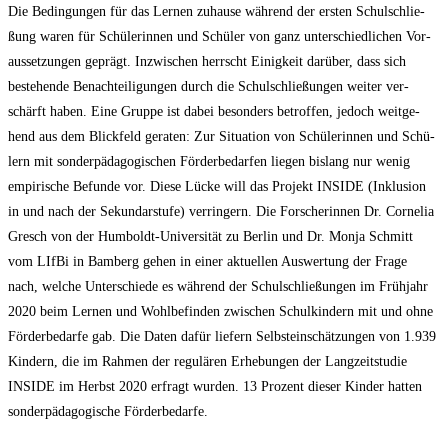
Die Bedin­gun­gen für das Ler­nen zuhau­se wäh­rend der ers­ten Schul­schlie­
ßung waren für Schü­le­rin­nen und Schü­ler von ganz unter­schied­li­chen Vor­
aus­set­zun­gen geprägt. Inzwi­schen herrscht Einig­keit dar­über, dass sich
bestehen­de Benach­tei­li­gun­gen durch die Schul­schlie­ßun­gen wei­ter ver­
schärft haben. Eine Grup­pe ist dabei beson­ders betrof­fen, jedoch weit­ge­
hend aus dem Blick­feld gera­ten: Zur Situa­ti­on von Schü­le­rin­nen und Schü­
lern mit son­der­päd­ago­gi­schen För­der­be­dar­fen lie­gen bis­lang nur wenig
empi­ri­sche Befun­de vor. Die­se Lücke will das Pro­jekt INSIDE (Inklu­si­on
in und nach der Sekun­dar­stu­fe) ver­rin­gern. Die For­sche­rin­nen Dr. Cor­ne­lia
Gresch von der Hum­boldt-Uni­ver­si­tät zu Ber­lin und Dr. Mon­ja Schmitt
vom LIf­Bi in Bam­berg gehen in einer aktu­el­len Aus­wer­tung der Fra­ge
nach, wel­che Unter­schie­de es wäh­rend der Schul­schlie­ßun­gen im Früh­jahr
2020 beim Ler­nen und Wohl­be­fin­den zwi­schen Schul­kin­dern mit und ohne
För­der­be­dar­fe gab. Die Daten dafür lie­fern Selbst­ein­schät­zun­gen von 1.939
Kin­dern, die im Rah­men der regu­lä­ren Erhe­bun­gen der Lang­zeit­stu­die
INSIDE im Herbst 2020 erfragt wur­den. 13 Pro­zent die­ser Kin­der hat­ten
son­der­päd­ago­gi­sche Förderbedarfe.