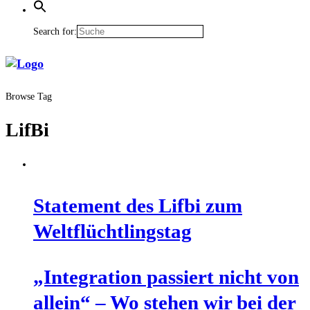
Search for:
Browse Tag
LifBi
State­ment des Lif­bi zum
Weltflüchtlingstag
„Inte­gra­ti­on pas­siert nicht von
allein“ – Wo ste­hen wir bei der