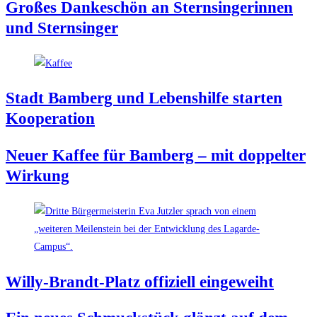
Gro­ßes Dan­ke­schön an Stern­sin­ge­rin­nen
und Sternsinger
Stadt Bam­berg und Lebens­hil­fe star­ten
Kooperation
Neu­er Kaf­fee für Bam­berg – mit dop­pel­ter
Wirkung
Wil­ly-Brandt-Platz offi­zi­ell eingeweiht