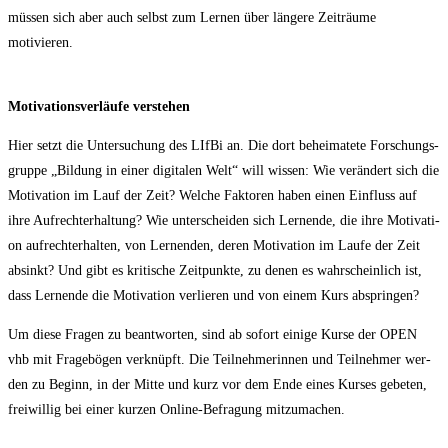
müs­sen sich aber auch selbst zum Ler­nen über län­ge­re Zeit­räu­me
motivieren.
Moti­va­ti­ons­ver­läu­fe verstehen
Hier setzt die Unter­su­chung des LIf­Bi an. Die dort behei­ma­te­te For­schungs­
grup­pe „Bil­dung in einer digi­ta­len Welt“ will wis­sen: Wie ver­än­dert sich die
Moti­va­ti­on im Lauf der Zeit? Wel­che Fak­to­ren haben einen Ein­fluss auf
ihre Auf­recht­erhal­tung? Wie unter­schei­den sich Ler­nen­de, die ihre Moti­va­ti­
on auf­recht­erhal­ten, von Ler­nen­den, deren Moti­va­ti­on im Lau­fe der Zeit
absinkt? Und gibt es kri­ti­sche Zeit­punk­te, zu denen es wahr­schein­lich ist,
dass Ler­nen­de die Moti­va­ti­on ver­lie­ren und von einem Kurs abspringen?
Um die­se Fra­gen zu beant­wor­ten, sind ab sofort eini­ge Kur­se der OPEN
vhb mit Fra­ge­bö­gen ver­knüpft. Die Teil­neh­me­rin­nen und Teil­neh­mer wer­
den zu Beginn, in der Mit­te und kurz vor dem Ende eines Kur­ses gebe­ten,
frei­wil­lig bei einer kur­zen Online-Befra­gung mitzumachen.