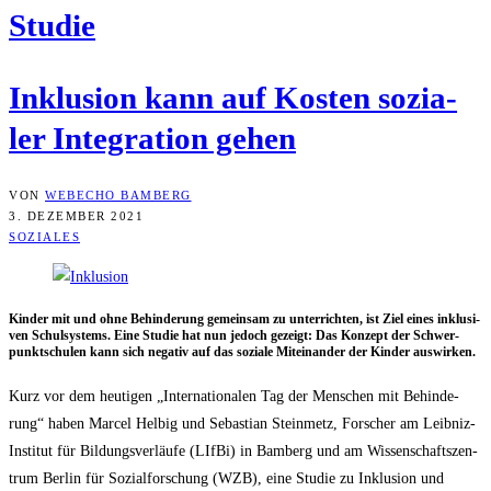
Stu­die
Inklu­si­on kann auf Kos­ten sozia­
ler Inte­gra­ti­on gehen
VON
WEBECHO BAMBERG
3. DEZEMBER 2021
SOZIALES
Kin­der mit und ohne Behin­de­rung gemein­sam zu unter­rich­ten, ist Ziel eines inklu­si­
ven Schul­sys­tems. Eine Stu­die hat nun jedoch gezeigt: Das Kon­zept der Schwer­
punkt­schu­len kann sich nega­tiv auf das sozia­le Mit­ein­an­der der Kin­der auswirken.
Kurz vor dem heu­ti­gen „Inter­na­tio­na­len Tag der Men­schen mit Behin­de­
rung“ haben Mar­cel Hel­big und Sebas­ti­an Stein­metz, For­scher am Leib­niz-
Insti­tut für Bil­dungs­ver­läu­fe (LIf­Bi) in Bam­berg und am Wis­sen­schafts­zen­
trum Ber­lin für Sozi­al­for­schung (WZB), eine Stu­die zu Inklu­si­on und