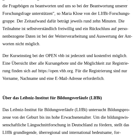
die Fra­ge­bö­gen zu beant­wor­ten und uns so bei der Beant­wor­tung unse­rer
For­schungs­fra­ge unter­stüt­zen“, so Maria Klo­se von der LIf­Bi-For­schungs­
grup­pe. Der Zeit­auf­wand dafür beträgt jeweils rund zehn Minu­ten. Die
Teil­nah­me ist selbst­ver­ständ­lich frei­wil­lig und ein Rück­schluss auf per­so­
nen­be­zo­ge­ne Daten ist bei der Wei­ter­ver­ar­bei­tung und Aus­wer­tung der Ant­
wor­ten nicht möglich.
Der Kurs­ein­stieg bei der OPEN vhb ist jeder­zeit und kos­ten­frei mög­lich.
Eine Über­sicht über alle Kurs­an­ge­bo­te und die Mög­lich­keit zur Regis­trie­
rung fin­den sich auf https://open.vhb.org. Für die Regis­trie­rung sind nur
Vor­na­me, Nach­na­me und eine E‑Mail-Adres­se erforderlich.
Über das Leib­niz-Insti­tut für Bil­dungs­ver­läu­fe (LIf­Bi)
Das Leib­niz-Insti­tut für Bil­dungs­ver­läu­fe (LIf­Bi) unter­sucht Bil­dungs­pro­
zes­se von der Geburt bis ins hohe Erwach­se­nen­al­ter. Um die bil­dungs­wis­
sen­schaft­li­che Längs­schnitt­for­schung in Deutsch­land zu för­dern, stellt das
LIf­Bi grund­le­gen­de, über­re­gio­nal und inter­na­tio­nal bedeut­sa­me, for­