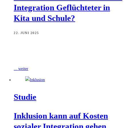
Inte­gra­ti­on Geflüch­te­ter in
Kita und Schule?
22. JUNI 2025
Wie gelingt Integration, wenn Tausende geflüchtete Kinder und
Jugendliche auf ein Bildungssystem treffen, das auf deren Ankunft
kaum vorbereitet ist? Anlässlich des
... weiter
Stu­die
Inklu­si­on kann auf Kos­ten
sozia­ler Inte­gra­ti­on gehen