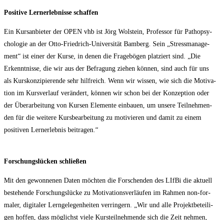
Posi­ti­ve Lern­erleb­nis­se schaffen
Ein Kurs­an­bie­ter der OPEN vhb ist Jörg Wol­stein, Pro­fes­sor für Patho­psy­
cho­lo­gie an der Otto-Fried­rich-Uni­ver­si­tät Bam­berg. Sein „Stress­ma­nage­
ment“ ist einer der Kur­se, in denen die Fra­ge­bö­gen plat­ziert sind. „Die
Erkennt­nis­se, die wir aus der Befra­gung zie­hen kön­nen, sind auch für uns
als Kurs­kon­zi­pie­ren­de sehr hilf­reich. Wenn wir wis­sen, wie sich die Moti­va­
ti­on im Kurs­ver­lauf ver­än­dert, kön­nen wir schon bei der Kon­zep­ti­on oder
der Über­ar­bei­tung von Kur­sen Ele­men­te ein­bau­en, um unse­re Teil­neh­men­
den für die wei­te­re Kurs­be­ar­bei­tung zu moti­vie­ren und damit zu einem
posi­ti­ven Lern­erleb­nis beitragen.“
For­schungs­lü­cken schließen
Mit den gewon­ne­nen Daten möch­ten die For­schen­den des LIf­Bi die aktu­ell
bestehen­de For­schungs­lü­cke zu Moti­va­ti­ons­ver­läu­fen im Rah­men non-for­
ma­ler, digi­ta­ler Lern­ge­le­gen­hei­ten ver­rin­gern. „Wir und alle Pro­jekt­be­tei­li­
gen hof­fen, dass mög­lichst vie­le Kurs­teil­neh­men­de sich die Zeit neh­men,