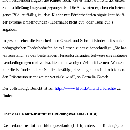
Die For­schen­den frag­ten die Kin­der auch, wie es ihnen wäh­rend der ers­ten
Schul­schlie­ßung ins­ge­samt gegan­gen ist. Die Ant­wor­ten erge­ben ein hete­ro­
ge­nes Bild. Auf­fäl­lig ist, dass Kin­der mit För­der­be­dar­fen signi­fi­kant häu­fi­
ger extre­me Emp­fin­dun­gen („über­haupt nicht gut“ oder „sehr gut“)
angaben.
Ins­ge­samt sehen die For­sche­rin­nen Gresch und Schmitt Kin­der mit son­der­
päd­ago­gi­schen För­der­be­dar­fen beim Ler­nen zuhau­se benach­tei­ligt. „Sie hat­
ten zusätz­lich zu den bestehen­den Her­aus­for­de­run­gen teil­wei­se ungüns­ti­ge­re
Lern­be­din­gun­gen und ver­brach­ten auch weni­ger Zeit mit Ler­nen. Wir sehen
hier die Befun­de ande­rer Stu­di­en bestä­tigt, dass Ungleich­heit durch feh­len­
den Prä­senz­un­ter­richt wei­ter ver­stärkt wird“, so Cor­ne­lia Gresch.
Der voll­stän­di­ge Bericht ist auf
https://www.lifbi.de/Transferberichte
zu
finden.
Über das Leib­niz-Insti­tut für Bil­dungs­ver­läu­fe (LIf­Bi)
Das Leib­niz-Insti­tut für Bil­dungs­ver­läu­fe (LIf­Bi) unter­sucht Bil­dungs­pro­