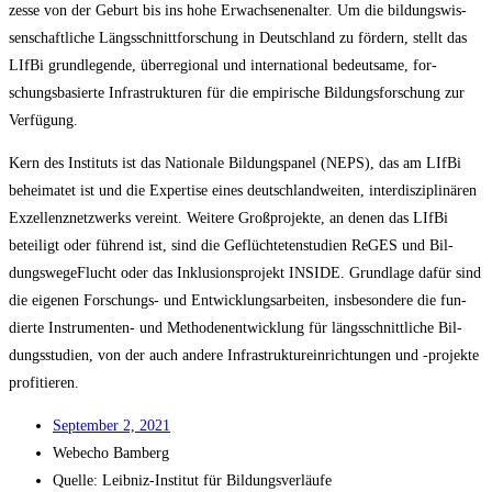
zes­se von der Geburt bis ins hohe Erwach­se­nen­al­ter. Um die bil­dungs­wis­
sen­schaft­li­che Längs­schnitt­for­schung in Deutsch­land zu för­dern, stellt das
LIf­Bi grund­le­gen­de, über­re­gio­nal und inter­na­tio­nal bedeut­sa­me, for­
schungs­ba­sier­te Infra­struk­tu­ren für die empi­ri­sche Bil­dungs­for­schung zur
Verfügung.
Kern des Insti­tuts ist das Natio­na­le Bil­dungs­pa­nel (NEPS), das am LIf­Bi
behei­ma­tet ist und die Exper­ti­se eines deutsch­land­wei­ten, inter­dis­zi­pli­nä­ren
Exzel­lenz­netz­werks ver­eint. Wei­te­re Groß­pro­jek­te, an denen das LIf­Bi
betei­ligt oder füh­rend ist, sind die Geflüch­te­ten­stu­di­en ReGES und Bil­
dungs­we­ge­Flucht oder das Inklu­si­ons­pro­jekt INSIDE. Grund­la­ge dafür sind
die eige­nen For­schungs- und Ent­wick­lungs­ar­bei­ten, ins­be­son­de­re die fun­
dier­te Instru­men­ten- und Metho­den­ent­wick­lung für längs­schnitt­li­che Bil­
dungs­stu­di­en, von der auch ande­re Infra­struk­tur­ein­rich­tun­gen und ‑pro­jek­te
profitieren.
Sep­tem­ber 2, 2021
Web­echo Bamberg
Quel­le: Leib­niz-Insti­tut für Bildungsverläufe