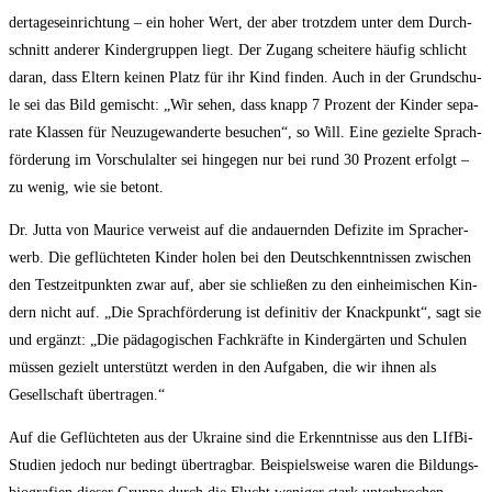
der­ta­ges­ein­rich­tung – ein hoher Wert, der aber trotz­dem unter dem Durch­
schnitt ande­rer Kin­der­grup­pen liegt. Der Zugang schei­te­re häu­fig schlicht
dar­an, dass Eltern kei­nen Platz für ihr Kind fin­den. Auch in der Grund­schu­
le sei das Bild gemischt: „Wir sehen, dass knapp 7 Pro­zent der Kin­der sepa­
ra­te Klas­sen für Neu­zu­ge­wan­der­te besu­chen“, so Will. Eine geziel­te Sprach­
för­de­rung im Vor­schul­al­ter sei hin­ge­gen nur bei rund 30 Pro­zent erfolgt –
zu wenig, wie sie betont.
Dr. Jut­ta von Mau­rice ver­weist auf die andau­ern­den Defi­zi­te im Sprach­er­
werb. Die geflüch­te­ten Kin­der holen bei den Deutsch­kennt­nis­sen zwi­schen
den Test­zeit­punk­ten zwar auf, aber sie schlie­ßen zu den ein­hei­mi­schen Kin­
dern nicht auf. „Die Sprach­för­de­rung ist defi­ni­tiv der Knack­punkt“, sagt sie
und ergänzt: „Die päd­ago­gi­schen Fach­kräf­te in Kin­der­gär­ten und Schu­len
müs­sen gezielt unter­stützt wer­den in den Auf­ga­ben, die wir ihnen als
Gesell­schaft übertragen.“
Auf die Geflüch­te­ten aus der Ukrai­ne sind die Erkennt­nis­se aus den LIf­Bi-
Stu­di­en jedoch nur bedingt über­trag­bar. Bei­spiels­wei­se waren die Bil­dungs­