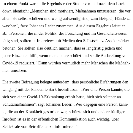
In einem Punkt waren die Ergeb­nis­se der Stu­die vor und nach dem Lock­
down iden­tisch: „Men­schen sind moti­viert, Maß­nah­men umzu­set­zen, die vor
allem sie selbst schüt­zen und wenig auf­wen­dig sind, zum Bei­spiel, Hän­de zu
waschen“, fasst Johan­nes Leder zusam­men. Aus die­sem Ergeb­nis lei­tet er
ab: „Per­so­nen, die in der Poli­tik, der For­schung und im Gesund­heits­we­sen
tätig sind, soll­ten in Inter­views mit Medi­en den Selbst­schutz-Aspekt stär­ker
beto­nen. Sie soll­ten also deut­lich machen, dass es lang­fris­tig jedem und
jeder Ein­zel­nen hilft, wenn man ande­re schützt und so die Aus­brei­tung von
Covid-19 redu­ziert.“ Dann wür­den ver­mut­lich mehr Men­schen die Maß­nah­
men umsetzen.
Die zwei­te Befra­gung beleg­te außer­dem, dass per­sön­li­che Erfah­run­gen den
Umgang mit der Pan­de­mie stark beein­flus­sen. „Wer eine Per­son kann­te, die
sich von einer Covid-19-Erkran­kung erholt hat­te, hielt sich sel­te­ner an
Schutz­maß­nah­men“, sagt Johan­nes Leder. „Wer dage­gen eine Per­son kann­
te, die an der Krank­heit gestor­ben war, schütz­te sich und ande­re häu­fi­ger.
Inso­fern ist es in der öffent­li­chen Kom­mu­ni­ka­ti­on auch wich­tig, über
Schick­sa­le von Betrof­fe­nen zu informieren.“