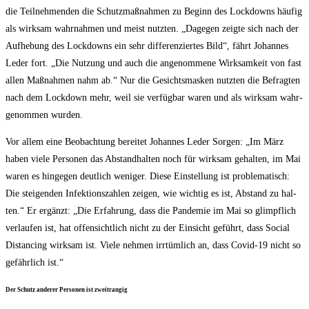
die Teil­neh­men­den die Schutz­maß­nah­men zu Beginn des Lock­downs häu­fig
als wirk­sam wahr­nah­men und meist nutz­ten. „Dage­gen zeig­te sich nach der
Auf­he­bung des Lock­downs ein sehr dif­fe­ren­zier­tes Bild“, fährt Johan­nes
Leder fort. „Die Nut­zung und auch die ange­nom­me­ne Wirk­sam­keit von fast
allen Maß­nah­men nahm ab.“ Nur die Gesichts­mas­ken nutz­ten die Befrag­ten
nach dem Lock­down mehr, weil sie ver­füg­bar waren und als wirk­sam wahr­
ge­nom­men wurden.
Vor allem eine Beob­ach­tung berei­tet Johan­nes Leder Sor­gen: „Im März
haben vie­le Per­so­nen das Abstand­hal­ten noch für wirk­sam gehal­ten, im Mai
waren es hin­ge­gen deut­lich weni­ger. Die­se Ein­stel­lung ist pro­ble­ma­tisch:
Die stei­gen­den Infek­ti­ons­zah­len zei­gen, wie wich­tig es ist, Abstand zu hal­
ten.“ Er ergänzt: „Die Erfah­rung, dass die Pan­de­mie im Mai so glimpf­lich
ver­lau­fen ist, hat offen­sicht­lich nicht zu der Ein­sicht geführt, dass Social
Distancing wirk­sam ist. Vie­le neh­men irr­tüm­lich an, dass Covid-19 nicht so
gefähr­lich ist.“
Der Schutz ande­rer Per­so­nen ist zweitrangig