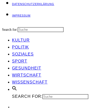
DATEN­SCHUTZ­ER­KLÄ­RUNG
IMPRES­SUM
Search for:
KUL­TUR
POLI­TIK
SOZIA­LES
SPORT
GESUND­HEIT
WIRT­SCHAFT
WIS­SEN­SCHAFT
SEARCH FOR: