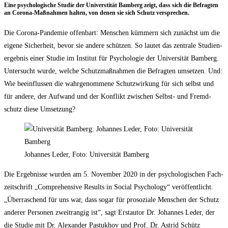
Eine psy­cho­lo­gi­sche Stu­die der Uni­vers­ti­tät Bam­berg zeigt, dass sich die Befrag­ten
an Coro­na-Maß­nah­men hal­ten, von denen sie sich Schutz versprechen.
Die Coro­na-Pan­de­mie offen­bart: Men­schen küm­mern sich zunächst um die
eige­ne Sicher­heit, bevor sie ande­re schüt­zen. So lau­tet das zen­tra­le Stu­di­en­
ergeb­nis einer Stu­die im Insti­tut für Psy­cho­lo­gie der Uni­ver­si­tät Bam­berg.
Unter­sucht wur­de, wel­che Schutz­maß­nah­men die Befrag­ten umset­zen. Und:
Wie beein­flus­sen die wahr­ge­nom­me­ne Schutz­wir­kung für sich selbst und
für ande­re, der Auf­wand und der Kon­flikt zwi­schen Selbst- und Fremd­
schutz die­se Umsetzung?
Johan­nes Leder, Foto: Uni­ver­si­tät Bamberg
Die Ergeb­nis­se wur­den am 5. Novem­ber 2020 in der psy­cho­lo­gi­schen Fach­
zeit­schrift „Com­pre­hen­si­ve Results in Social Psy­cho­lo­gy“ ver­öf­fent­licht.
„Über­ra­schend für uns war, dass sogar für pro­so­zia­le Men­schen der Schutz
ande­rer Per­so­nen zweit­ran­gig ist“, sagt Erst­au­tor Dr. Johan­nes Leder, der
die Stu­die mit Dr. Alex­an­der Pas­t­uk­hov und Prof. Dr. Astrid Schütz