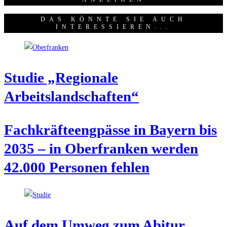
DAS KÖNNTE SIE AUCH
INTERESSIEREN...
Stu­die „Regio­na­le
Arbeitslandschaften“
Fach­kräf­te­eng­päs­se in Bay­ern bis
2035 – in Ober­fran­ken wer­den
42.000 Per­so­nen fehlen
Auf dem Umweg zum Abitur