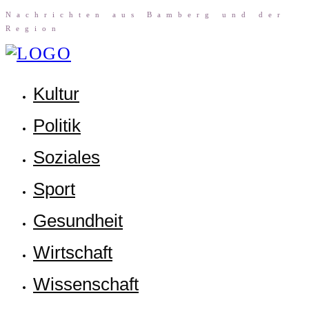
Nach­rich­ten aus Bam­berg und der
Region
Kul­tur
Poli­tik
Sozia­les
Sport
Gesund­heit
Wirt­schaft
Wis­sen­schaft