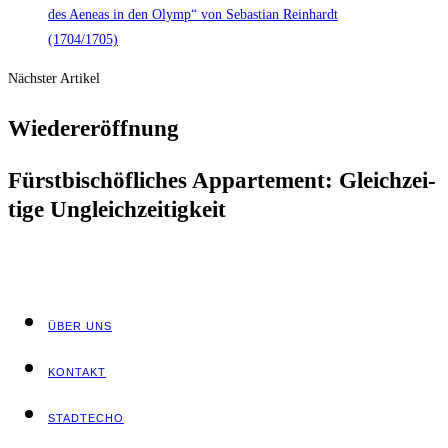
Nächster Artikel
Wie­der­eröff­nung
Fürst­bi­schöf­li­ches Appar­te­ment: Gleich­zei­
ti­ge Ungleichzeitigkeit
ÜBER UNS
KON­TAKT
STADT­ECHO