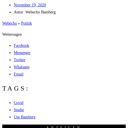
Novem­ber 19, 2020
Autor:
Web­echo Bamberg
Web­echo
»
Poli­tik
Weitersagen
Facebook
Messenger
Twitter
Whatsapp
Email
TAGS:
Covid
Studie
Uni Bamberg
ANZEI­GEN