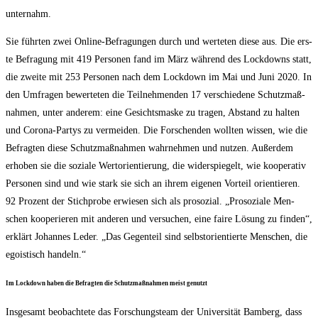
unternahm.
Sie führ­ten zwei Online-Befra­gun­gen durch und wer­te­ten die­se aus. Die ers­
te Befra­gung mit 419 Per­so­nen fand im März wäh­rend des Lock­downs statt,
die zwei­te mit 253 Per­so­nen nach dem Lock­down im Mai und Juni 2020. In
den Umfra­gen bewer­te­ten die Teil­neh­men­den 17 ver­schie­de­ne Schutz­maß­
nah­men, unter ande­rem: eine Gesichts­mas­ke zu tra­gen, Abstand zu hal­ten
und Coro­na-Par­tys zu ver­mei­den. Die For­schen­den woll­ten wis­sen, wie die
Befrag­ten die­se Schutz­maß­nah­men wahr­neh­men und nut­zen. Außer­dem
erho­ben sie die sozia­le Wert­ori­en­tie­rung, die wider­spie­gelt, wie koope­ra­tiv
Per­so­nen sind und wie stark sie sich an ihrem eige­nen Vor­teil ori­en­tie­ren.
92 Pro­zent der Stich­pro­be erwie­sen sich als pro­so­zi­al. „Pro­so­zia­le Men­
schen koope­rie­ren mit ande­ren und ver­su­chen, eine fai­re Lösung zu fin­den“,
erklärt Johan­nes Leder. „Das Gegen­teil sind selbst­ori­en­tier­te Men­schen, die
ego­is­tisch handeln.“
Im Lock­down haben die Befrag­ten die Schutz­maß­nah­men meist genutzt
Ins­ge­samt beob­ach­te­te das For­schungs­team der Uni­ver­si­tät Bam­berg, dass