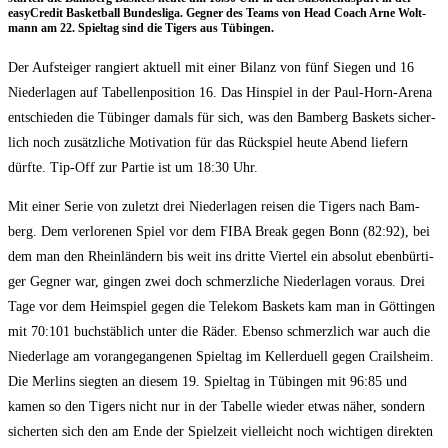
easy­Cre­dit Bas­ket­ball Bun­des­li­ga. Geg­ner des Teams von Head Coach Arne Wolt­
mann am 22. Spiel­tag sind die Tigers aus Tübingen.
Der Auf­stei­ger ran­giert aktu­ell mit einer Bilanz von fünf Sie­gen und 16
Nie­der­la­gen auf Tabel­len­po­si­ti­on 16. Das Hin­spiel in der Paul-Horn-Are­na
ent­schie­den die Tübin­ger damals für sich, was den Bam­berg Bas­kets sicher­
lich noch zusätz­li­che Moti­va­ti­on für das Rück­spiel heu­te Abend lie­fern
dürf­te. Tip-Off zur Par­tie ist um 18:30 Uhr.
Mit einer Serie von zuletzt drei Nie­der­la­gen rei­sen die Tigers nach Bam­
berg. Dem ver­lo­re­nen Spiel vor dem FIBA Break gegen Bonn (82:92), bei
dem man den Rhein­län­dern bis weit ins drit­te Vier­tel ein abso­lut eben­bür­ti­
ger Geg­ner war, gin­gen zwei doch schmerz­li­che Nie­der­la­gen vor­aus. Drei
Tage vor dem Heim­spiel gegen die Tele­kom Bas­kets kam man in Göt­tin­gen
mit 70:101 buch­stäb­lich unter die Räder. Eben­so schmerz­lich war auch die
Nie­der­la­ge am vor­an­ge­gan­ge­nen Spiel­tag im Kel­ler­du­ell gegen Crails­heim.
Die Mer­lins sieg­ten an die­sem 19. Spiel­tag in Tübin­gen mit 96:85 und
kamen so den Tigers nicht nur in der Tabel­le wie­der etwas näher, son­dern
sicher­ten sich den am Ende der Spiel­zeit viel­leicht noch wich­ti­gen direk­ten