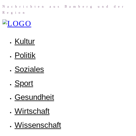
Nach­rich­ten aus Bam­berg und der
Region
Kul­tur
Poli­tik
Sozia­les
Sport
Gesund­heit
Wirt­schaft
Wis­sen­schaft