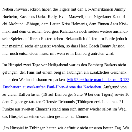
Neben Jhiv­van Jack­son haben die Tigers mit den US-Ame­ri­ka­nern Jim­my
Boe­heim, Zac­cheus Dar­ko-Kel­ly, Evan Max­well, dem Nige­ria­ner Kao­di­ri­
chi Ako­bun­du-Ehio­gu, dem Let­ten Kriss Helm­a­nis, dem Fin­nen Aatu Kiv­i­
mä­ki und dem Grie­chen Geor­gi­os Kalaitzakis noch sie­ben wei­te­re aus­län­di­
sche Spie­ler auf ihrem Ros­t­er ste­hen. Bekannt­lich dür­fen pro Par­tie jedoch
nur maxi­mal sechs ein­ge­setzt wer­den, so dass Head Coach Dan­ny Jans­son
hier noch ent­schei­den muss, mit wem er in Bam­berg antre­ten wird.
Im Hin­spiel zwei Tage vor Hei­lig­abend war es den Bam­berg Bas­kets nicht
gelun­gen, den Fans mit einem Sieg in Tübin­gen ein zusätz­li­ches Geschenk
unter den Weih­nachts­baum zu packen.
Mit 92:99 hat­te man in der mit 3.132
Zuschau­ern aus­ver­kauf­ten Paul-Horn-Are­na das Nach­se­hen.
Auf­grund von
zu vie­len Ball­ver­lus­ten (19 auf Bam­ber­ger Sei­te /​9 bei den Tigers) sowie 16
dem Geg­ner gestat­te­ten Offen­siv-Rebounds (Tübin­gen erziel­te dar­aus 21
Punk­te aus zwei­ten Chan­cen) stand man sich immer wie­der selbst im Weg,
das Hin­spiel zu sei­nen Guns­ten gestal­ten zu können.
„Im Hin­spiel in Tübin­gen hat­ten wir defi­ni­tiv nicht unse­ren bes­ten Tag. Wir