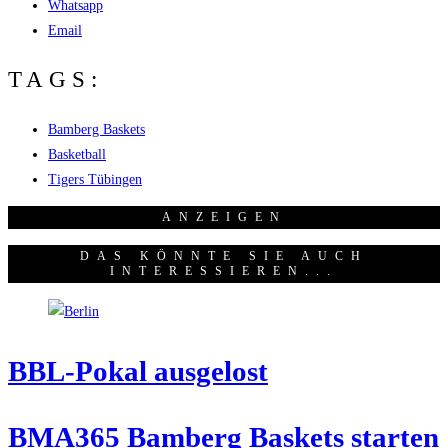
Whatsapp
Email
TAGS:
Bamberg Baskets
Basketball
Tigers Tübingen
ANZEI­GEN
DAS KÖNNTE SIE AUCH
INTERESSIEREN...
BBL-Pokal aus­ge­lost
BMA365 Bam­berg Bas­kets star­ten