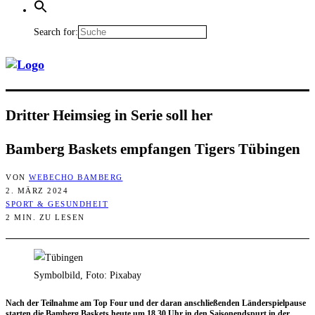
Search for:
Drit­ter Heim­sieg in Serie soll her
Bam­berg Bas­kets emp­fan­gen Tigers Tübingen
VON
WEBECHO BAMBERG
2. MÄRZ 2024
SPORT & GESUNDHEIT
2 MIN. ZU LESEN
Symbolbild, Foto: Pixabay
Nach der Teil­nah­me am Top Four und der dar­an anschlie­ßen­den Län­der­spiel­pau­se
star­ten die Bam­berg Bas­kets heu­te um 18.30 Uhr in den Sai­son­end­spurt in der