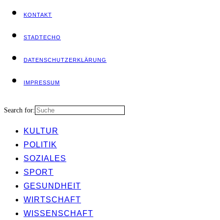
KON­TAKT
STADT­ECHO
DATEN­SCHUTZ­ER­KLÄ­RUNG
IMPRES­SUM
Search for:
KUL­TUR
POLI­TIK
SOZIA­LES
SPORT
GESUND­HEIT
WIRT­SCHAFT
WIS­SEN­SCHAFT