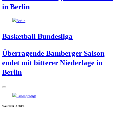
in Berlin
Bas­ket­ball Bundesliga
Über­ra­gen­de Bam­ber­ger Sai­son
endet mit bit­te­rer Nie­der­la­ge in
Berlin
Weiterer Artikel