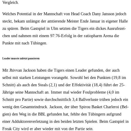
Vergleich.
Wel­ches Poten­ti­al in der Mann­schaft von Head Coach Dany Jans­son jedoch
steckt, bekam unlängst der amtie­ren­de Meis­ter Ende Janu­ar in eige­ner Hal­le
zu spü­ren. Beim Gast­spiel in Ulm setz­ten die Tigers ein dickes Aus­ru­fe­zei­
chen und nah­men mit einem 97:76-Erfolg in der ratio­ph­arm Are­na die
Punk­te mit nach Tübingen.
Lea­der muss­te zuletzt pausieren
Mit Jhiv­van Jack­son haben die Tigers einen Lea­der gefun­den, der auch
selbst mit star­ken Leis­tun­gen vor­an­geht. Sowohl bei den Punk­ten (19,8 im
Schnitt) als auch den Ste­als (2,1) und der Effek­ti­vi­tät (18,4) führt der 25-
Jäh­ri­ge sei­ne Mann­schaft an. Immer mal wie­der Foul­pro­ble­me (4,0 im
Schnitt pro Par­tie) sowie durch­schnitt­lich 3,4 Ball­ver­lus­te trü­ben jedoch ein
wenig den Gesamt­ein­druck. Jack­son, der über Spi­rou Bas­ket Char­le­roi (Bel­
gi­en) den Weg in die BBL gefun­den hat, fehl­te den Tübin­gern auf­grund
einer Adduk­to­ren­ver­let­zung in den bei­den letz­ten Spie­len. Beim Gast­spiel in
Freak City wird er aber wie­der mit von der Par­tie sein.