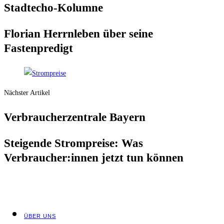
Stadt­echo-Kolum­ne
Flo­ri­an Herrn­le­ben über sei­ne
Fastenpredigt
Nächster Artikel
Ver­brau­cher­zen­tra­le Bayern
Stei­gen­de Strom­prei­se: Was
Verbraucher:innen jetzt tun können
ÜBER UNS