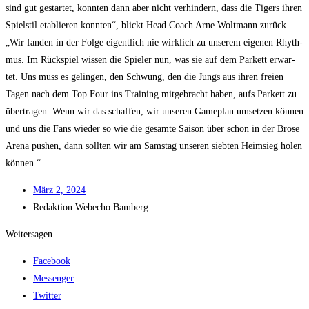
sind gut gestar­tet, konn­ten dann aber nicht ver­hin­dern, dass die Tigers ihren
Spiel­stil eta­blie­ren konn­ten“, blickt Head Coach Arne Wolt­mann zurück.
„Wir fan­den in der Fol­ge eigent­lich nie wirk­lich zu unse­rem eige­nen Rhyth­
mus. Im Rück­spiel wis­sen die Spie­ler nun, was sie auf dem Par­kett erwar­
tet. Uns muss es gelin­gen, den Schwung, den die Jungs aus ihren frei­en
Tagen nach dem Top Four ins Trai­ning mit­ge­bracht haben, aufs Par­kett zu
über­tra­gen. Wenn wir das schaf­fen, wir unse­ren Game­plan umset­zen kön­nen
und uns die Fans wie­der so wie die gesam­te Sai­son über schon in der Bro­se
Are­na pushen, dann soll­ten wir am Sams­tag unse­ren sieb­ten Heim­sieg holen
können.“
März 2, 2024
Redak­ti­on
Web­echo Bamberg
Weitersagen
Facebook
Messenger
Twitter