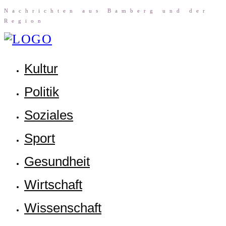
Nach­rich­ten aus Bam­berg und der
Region
Kul­tur
Poli­tik
Sozia­les
Sport
Gesund­heit
Wirt­schaft
Wis­sen­schaft