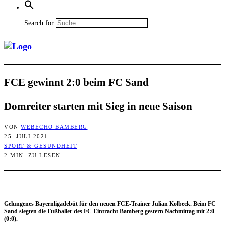
Search for:
FCE gewinnt 2:0 beim FC Sand
Dom­rei­ter star­ten mit Sieg in neue Saison
VON
WEBECHO BAMBERG
25. JULI 2021
SPORT & GESUNDHEIT
2 MIN. ZU LESEN
Gelun­ge­nes Bay­ern­li­ga­de­büt für den neu­en FCE-Trai­ner Juli­an Kol­beck. Beim FC
Sand sieg­ten die Fuß­bal­ler des FC Ein­tracht Bam­berg ges­tern Nach­mit­tag mit 2:0
(0:0).