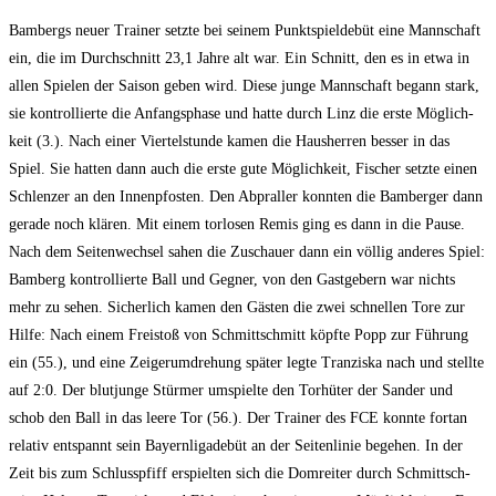
Bam­bergs neu­er Trai­ner setz­te bei sei­nem Punkt­spiel­de­büt eine Mann­schaft
ein, die im Durch­schnitt 23,1 Jah­re alt war. Ein Schnitt, den es in etwa in
allen Spie­len der Sai­son geben wird. Die­se jun­ge Mann­schaft begann stark,
sie kon­trol­lier­te die Anfangs­pha­se und hat­te durch Linz die ers­te Mög­lich­
keit (3.). Nach einer Vier­tel­stun­de kamen die Haus­her­ren bes­ser in das
Spiel. Sie hat­ten dann auch die ers­te gute Mög­lich­keit, Fischer setz­te einen
Schlen­zer an den Innen­pfos­ten. Den Abpral­ler konn­ten die Bam­ber­ger dann
gera­de noch klä­ren. Mit einem tor­lo­sen Remis ging es dann in die Pau­se.
Nach dem Sei­ten­wech­sel sahen die Zuschau­er dann ein völ­lig ande­res Spiel:
Bam­berg kon­trol­lier­te Ball und Geg­ner, von den Gast­ge­bern war nichts
mehr zu sehen. Sicher­lich kamen den Gäs­ten die zwei schnel­len Tore zur
Hil­fe: Nach einem Frei­stoß von Schmitt­sch­mitt köpf­te Popp zur Füh­rung
ein (55.), und eine Zei­ger­um­dre­hung spä­ter leg­te Tran­zis­ka nach und stell­te
auf 2:0. Der blut­jun­ge Stür­mer umspiel­te den Tor­hü­ter der San­der und
schob den Ball in das lee­re Tor (56.). Der Trai­ner des FCE konn­te fort­an
rela­tiv ent­spannt sein Bay­ern­li­ga­de­büt an der Sei­ten­li­nie bege­hen. In der
Zeit bis zum Schluss­pfiff erspiel­ten sich die Dom­rei­ter durch Schmitt­sch­