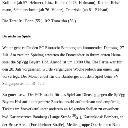
Koll­mer (ab 57. Hel­mer), Linz, Kau­be (ab 76. Hof­mann), Kett­ler, Reisch­
mann, Schmitt­sch­mitt (ab 76. Val­dez), Tran­zis­ka (ab 81. Elshani).
Die Tore: 0:1 Popp (55.), 0:2 Tran­zis­ka (56.)
Die nächs­ten Spiele
Wei­ter geht es für den FC Ein­tracht Bam­berg am kom­men­den Diens­tag, 27.
Juli. Am zwei­ten Spiel­tag erwar­ten die Dom­städ­ter in ihrem ers­ten Heim­
spiel die SpVgg Bay­ern Hof. Anstoß ist um 19:00 Uhr. Die Par­tie war für
den 28. Juli vor­ge­se­hen, wur­de ver­gan­ge­ne Woche jedoch um einen Tag
vor­ver­legt. Der Monat endet für die Bam­ber­ger mit dem Spiel beim SV
Seli­gen­por­ten am 31. Juli.
Zu guter Letzt: Der FCE macht für das Spiel am Diens­tag gegen die SpVgg
Bay­ern Hof auf die begrenz­te Zuschau­er­zahl auf­merk­sam und emp­fiehlt,
Tickets im Vor­ver­kauf unter ande­rem an fol­gen­den Stel­len zu erwer­ben:
39
bvd Kar­ten­ser­vice Bam­berg (Lan­ge Stra­ße
⁄
), Kar­ten­ki­osk Bam­berg an
41
der Bro­se Are­na (Forch­hei­mer Stra­ße), Medi­en­grup­pe Ober­fran­ken Bam­