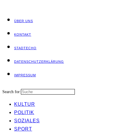
ÜBER UNS
KON­TAKT
STADT­ECHO
DATEN­SCHUTZ­ER­KLÄ­RUNG
IMPRES­SUM
Search for:
KUL­TUR
POLI­TIK
SOZIA­LES
SPORT