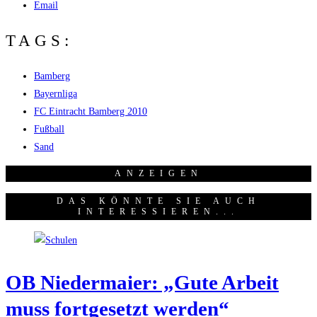
Email
TAGS:
Bamberg
Bayernliga
FC Eintracht Bamberg 2010
Fußball
Sand
ANZEI­GEN
DAS KÖNNTE SIE AUCH
INTERESSIEREN...
OB Nie­der­mai­er: „Gute Arbeit
muss fort­ge­setzt werden“