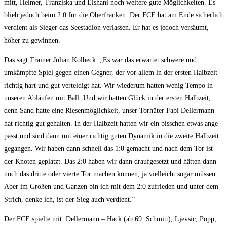
mitt, Hel­mer, Tran­zis­ka und Elsha­ni noch wei­te­re gute Mög­lich­kei­ten. Es
blieb jedoch beim 2:0 für die Ober­fran­ken. Der FCE hat am Ende sicher­lich
ver­dient als Sie­ger das See­sta­di­on ver­las­sen. Er hat es jedoch ver­säumt,
höher zu gewinnen.
Das sagt Trai­ner Juli­an Kol­beck: „Es war das erwar­tet schwe­re und
umkämpf­te Spiel gegen einen Geg­ner, der vor allem in der ers­ten Halb­zeit
rich­tig hart und gut ver­tei­digt hat. Wir wie­der­um hat­ten wenig Tem­po in
unse­ren Abläu­fen mit Ball. Und wir hat­ten Glück in der ers­ten Halb­zeit,
denn Sand hat­te eine Rie­sen­mög­lich­keit, unser Tor­hü­ter Fabi Dell­er­mann
hat rich­tig gut gehal­ten. In der Halb­zeit hat­ten wir ein biss­chen etwas ange­
passt und sind dann mit einer rich­tig guten Dyna­mik in die zwei­te Halb­zeit
gegan­gen. Wir haben dann schnell das 1:0 gemacht und nach dem Tor ist
der Kno­ten geplatzt. Das 2:0 haben wir dann drauf­ge­setzt und hät­ten dann
noch das drit­te oder vier­te Tor machen kön­nen, ja viel­leicht sogar müs­sen.
Aber im Gro­ßen und Gan­zen bin ich mit dem 2:0 zufrie­den und unter dem
Strich, den­ke ich, ist der Sieg auch verdient.”
Der FCE spiel­te mit: Dell­er­mann – Hack (ab 69. Schmitt), Ljev­sic, Popp,