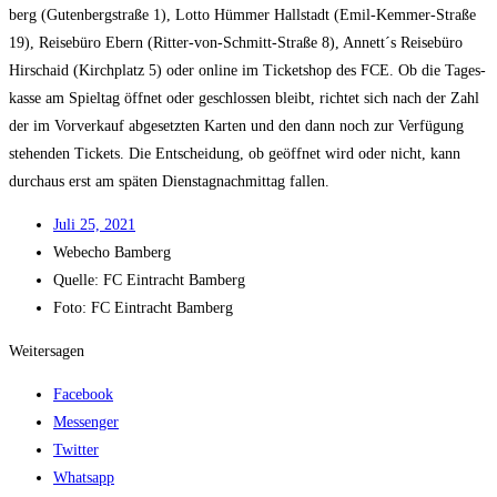
berg (Guten­berg­stra­ße 1), Lot­to Hüm­mer Hall­stadt (Emil-Kem­mer-Stra­ße
19), Rei­se­bü­ro Ebern (Rit­ter-von-Schmitt-Stra­ße 8), Annett´s Rei­se­bü­ro
Hirschaid (Kirch­platz 5) oder online im Ticket­shop des FCE. Ob die Tages­
kas­se am Spiel­tag öff­net oder geschlos­sen bleibt, rich­tet sich nach der Zahl
der im Vor­ver­kauf abge­setz­ten Kar­ten und den dann noch zur Ver­fü­gung
ste­hen­den Tickets. Die Ent­schei­dung, ob geöff­net wird oder nicht, kann
durch­aus erst am spä­ten Diens­tag­nach­mit­tag fallen.
Juli 25, 2021
Web­echo Bamberg
Quel­le: FC Ein­tracht Bamberg
Foto: FC Ein­tracht Bamberg
Weitersagen
Facebook
Messenger
Twitter
Whatsapp