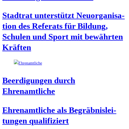
Stadt­rat unter­stützt Neu­or­ga­ni­sa­
ti­on des Refe­rats für Bil­dung,
Schu­len und Sport mit bewähr­ten
Kräften
Beer­di­gun­gen durch
Ehrenamtliche
Ehren­amt­li­che als Begräb­nis­lei­
tun­gen qualifiziert