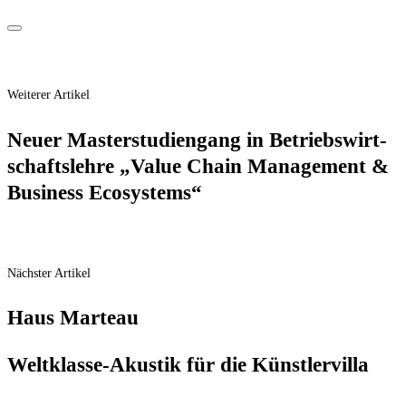
Weiterer Artikel
Neu­er Mas­ter­stu­di­en­gang in Betriebs­wirt­
schafts­leh­re „Value Chain Manage­ment &
Busi­ness Ecosystems“
Nächster Artikel
Haus Mar­teau
Welt­klas­se-Akus­tik für die Künstlervilla