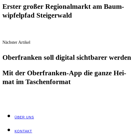
Ers­ter gro­ßer Regio­nal­markt am Baum­
wip­fel­pfad Steigerwald
Nächster Artikel
Ober­fran­ken soll digi­tal sicht­ba­rer werden
Mit der Ober­fran­ken-App die gan­ze Hei­
mat im Taschenformat
ÜBER UNS
KON­TAKT