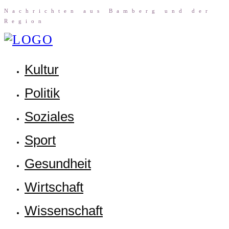
Nach­rich­ten aus Bam­berg und der
Region
Kul­tur
Poli­tik
Sozia­les
Sport
Gesund­heit
Wirt­schaft
Wis­sen­schaft