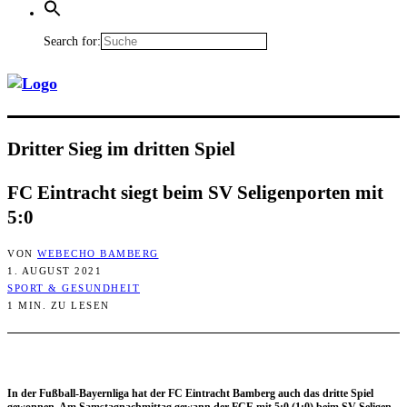
Search for:
Drit­ter Sieg im drit­ten Spiel
FC Ein­tracht siegt beim SV Seli­gen­por­ten mit
5:0
VON
WEBECHO BAMBERG
1. AUGUST 2021
SPORT & GESUNDHEIT
1 MIN. ZU LESEN
In der Fuß­ball-Bay­ern­li­ga hat der FC Ein­tracht Bam­berg auch das drit­te Spiel