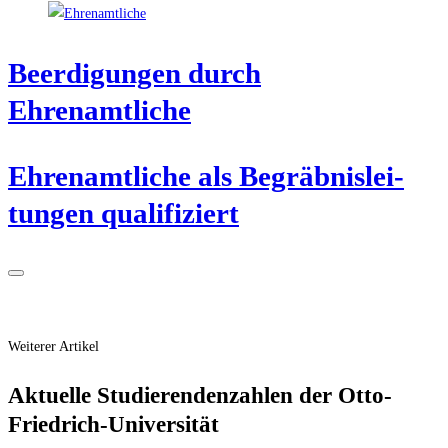
Beer­di­gun­gen durch
Ehrenamtliche
Ehren­amt­li­che als Begräb­nis­lei­
tun­gen qualifiziert
Weiterer Artikel
Aktu­el­le Stu­die­ren­den­zah­len der Otto-
Friedrich-Universität