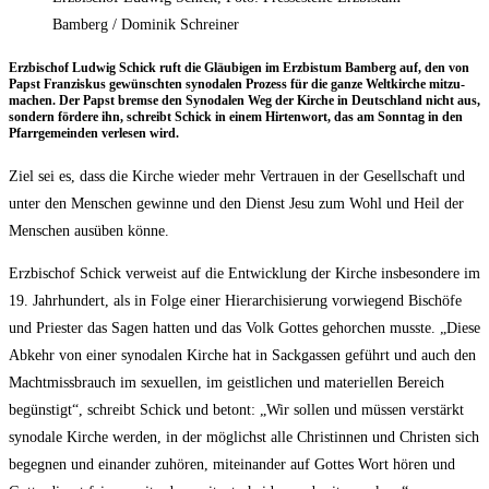
Bamberg / Dominik Schreiner
Erz­bi­schof Lud­wig Schick ruft die Gläu­bi­gen im Erz­bis­tum Bam­berg auf, den von
Papst Fran­zis­kus gewünsch­ten syn­oda­len Pro­zess für die gan­ze Welt­kir­che mit­zu­
ma­chen. Der Papst brem­se den Syn­oda­len Weg der Kir­che in Deutsch­land nicht aus,
son­dern för­de­re ihn, schreibt Schick in einem Hir­ten­wort, das am Sonn­tag in den
Pfarr­ge­mein­den ver­le­sen wird.
Ziel sei es, dass die Kir­che wie­der mehr Ver­trau­en in der Gesell­schaft und
unter den Men­schen gewin­ne und den Dienst Jesu zum Wohl und Heil der
Men­schen aus­üben könne.
Erz­bi­schof Schick ver­weist auf die Ent­wick­lung der Kir­che ins­be­son­de­re im
19. Jahr­hun­dert, als in Fol­ge einer Hier­ar­chi­sie­rung vor­wie­gend Bischö­fe
und Pries­ter das Sagen hat­ten und das Volk Got­tes gehor­chen muss­te. „Die­se
Abkehr von einer syn­oda­len Kir­che hat in Sack­gas­sen geführt und auch den
Macht­miss­brauch im sexu­el­len, im geist­li­chen und mate­ri­el­len Bereich
begüns­tigt“, schreibt Schick und betont: „Wir sol­len und müs­sen ver­stärkt
syn­oda­le Kir­che wer­den, in der mög­lichst alle Chris­tin­nen und Chris­ten sich
begeg­nen und ein­an­der zuhö­ren, mit­ein­an­der auf Got­tes Wort hören und