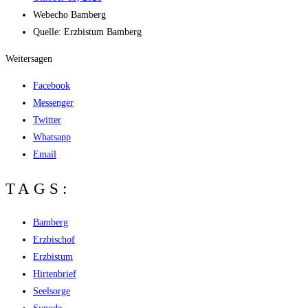
Web­echo Bamberg
Quel­le: Erz­bis­tum Bamberg
Weitersagen
Facebook
Messenger
Twitter
Whatsapp
Email
TAGS:
Bamberg
Erzbischof
Erzbistum
Hirtenbrief
Seelsorge