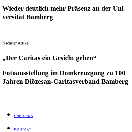
Wie­der deut­lich mehr Prä­senz an der Uni­
ver­si­tät Bamberg
Nächster Artikel
„Der Cari­tas ein Gesicht geben“
Foto­aus­stel­lung im Dom­kreuz­gang zu 100
Jah­ren Diö­ze­san-Cari­tas­ver­band Bamberg
ÜBER UNS
KON­TAKT