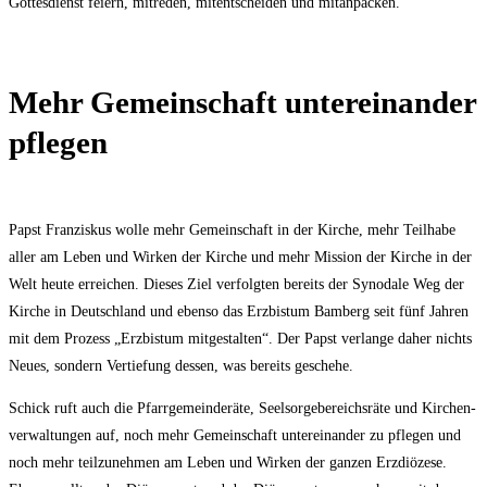
Got­tes­dienst fei­ern, mit­re­den, mit­ent­schei­den und mitanpacken.“
Mehr Gemein­schaft unter­ein­an­der
pflegen
Papst Fran­zis­kus wol­le mehr Gemein­schaft in der Kir­che, mehr Teil­ha­be
aller am Leben und Wir­ken der Kir­che und mehr Mis­si­on der Kir­che in der
Welt heu­te errei­chen. Die­ses Ziel ver­folg­ten bereits der Syn­oda­le Weg der
Kir­che in Deutsch­land und eben­so das Erz­bis­tum Bam­berg seit fünf Jah­ren
mit dem Pro­zess „Erz­bis­tum mit­ge­stal­ten“. Der Papst ver­lan­ge daher nichts
Neu­es, son­dern Ver­tie­fung des­sen, was bereits geschehe.
Schick ruft auch die Pfarr­ge­mein­de­rä­te, Seel­sor­ge­be­reichs­rä­te und Kir­chen­
ver­wal­tun­gen auf, noch mehr Gemein­schaft unter­ein­an­der zu pfle­gen und
noch mehr teil­zu­neh­men am Leben und Wir­ken der gan­zen Erz­diö­ze­se.