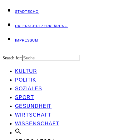
STADT­ECHO
DATEN­SCHUTZ­ER­KLÄ­RUNG
IMPRES­SUM
Search for:
KUL­TUR
POLI­TIK
SOZIA­LES
SPORT
GESUND­HEIT
WIRT­SCHAFT
WIS­SEN­SCHAFT