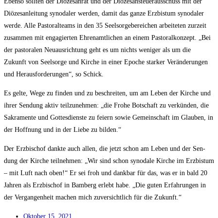
Eben­so soll­ten der Diö­ze­san­rat und der Diö­ze­san­steu­er­aus­schuss mit der
Diö­ze­san­lei­tung syn­oda­ler wer­den, damit das gan­ze Erz­bis­tum syn­oda­ler
wer­de. Alle Pas­to­ral­teams in den 35 Seel­sor­ge­be­rei­chen arbei­te­ten zur­zeit
zusam­men mit enga­gier­ten Ehren­amt­li­chen an einem Pas­to­ral­kon­zept. „Bei
der pas­to­ra­len Neu­aus­rich­tung geht es um nichts weni­ger als um die
Zukunft von Seel­sor­ge und Kir­che in einer Epo­che star­ker Ver­än­de­run­gen
und Her­aus­for­de­run­gen“, so Schick.
Es gel­te, Wege zu fin­den und zu beschrei­ten, um am Leben der Kir­che und
ihrer Sen­dung aktiv teil­zu­neh­men: „die Fro­he Bot­schaft zu ver­kün­den, die
Sakra­men­te und Got­tes­diens­te zu fei­ern sowie Gemein­schaft im Glau­ben, in
der Hoff­nung und in der Lie­be zu bilden.“
Der Erz­bi­schof dank­te auch allen, die jetzt schon am Leben und der Sen­
dung der Kir­che teil­neh­men: „Wir sind schon syn­oda­le Kir­che im Erz­bis­tum
– mit Luft nach oben!“ Er sei froh und dank­bar für das, was er in bald 20
Jah­ren als Erz­bi­schof in Bam­berg erlebt habe. „Die guten Erfah­run­gen in
der Ver­gan­gen­heit machen mich zuver­sicht­lich für die Zukunft.“
Okto­ber 15, 2021