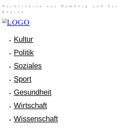
Nach­rich­ten aus Bam­berg und der
Region
Kul­tur
Poli­tik
Sozia­les
Sport
Gesund­heit
Wirt­schaft
Wis­sen­schaft