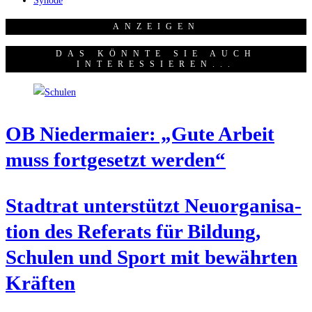
Synode
ANZEI­GEN
DAS KÖNNTE SIE AUCH
INTERESSIEREN...
OB Nie­der­mai­er: „Gute Arbeit
muss fort­ge­setzt werden“
Stadt­rat unter­stützt Neu­or­ga­ni­sa­
ti­on des Refe­rats für Bil­dung,
Schu­len und Sport mit bewähr­ten
Kräften