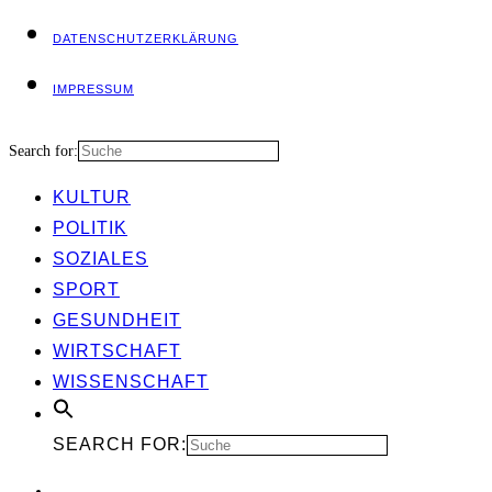
DATEN­SCHUTZ­ER­KLÄ­RUNG
IMPRES­SUM
Search for:
KUL­TUR
POLI­TIK
SOZIA­LES
SPORT
GESUND­HEIT
WIRT­SCHAFT
WIS­SEN­SCHAFT
SEARCH FOR: