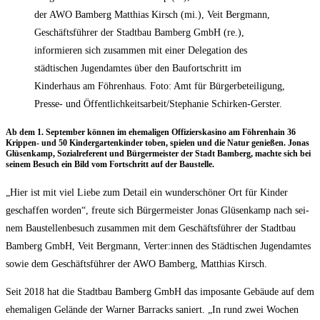
der AWO Bamberg Matthias Kirsch (mi.), Veit Bergmann,
Geschäftsführer der Stadtbau Bamberg GmbH (re.),
informieren sich zusammen mit einer Delegation des
städtischen Jugendamtes über den Baufortschritt im
Kinderhaus am Föhrenhaus. Foto: Amt für Bürgerbeteiligung,
Presse- und Öffentlichkeitsarbeit/Stephanie Schirken-Gerster.
Ab dem 1. Sep­tem­ber kön­nen im ehe­ma­li­gen Offi­ziers­ka­si­no am Föh­ren­hain 36
Krip­pen- und 50 Kin­der­gar­ten­kin­der toben, spie­len und die Natur genie­ßen. Jonas
Glüsen­kamp, Sozi­al­re­fe­rent und Bür­ger­meis­ter der Stadt Bam­berg, mach­te sich bei
sei­nem Besuch ein Bild vom Fort­schritt auf der Baustelle.
„Hier ist mit viel Lie­be zum Detail ein wun­der­schö­ner Ort für Kin­der
geschaf­fen wor­den“, freu­te sich Bür­ger­meis­ter Jonas Glüsen­kamp nach sei­
nem Bau­stel­len­be­such zusam­men mit dem Geschäfts­füh­rer der Stadt­bau
Bam­berg GmbH, Veit Berg­mann, Verter:innen des Städ­ti­schen Jugend­am­tes
sowie dem Geschäfts­füh­rer der AWO Bam­berg, Mat­thi­as Kirsch.
Seit 2018 hat die Stadt­bau Bam­berg GmbH das impo­san­te Gebäu­de auf dem
ehe­ma­li­gen Gelän­de der War­ner Bar­racks saniert. „In rund zwei Wochen