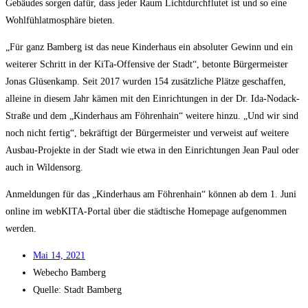
Gebäu­des sor­gen dafür, dass jeder Raum Licht­durch­flu­tet ist und so eine
Wohl­fühl­at­mo­sphä­re bieten.
„Für ganz Bam­berg ist das neue Kin­der­haus ein abso­lu­ter Gewinn und ein
wei­te­rer Schritt in der KiTa-Offen­si­ve der Stadt“, beton­te Bür­ger­meis­ter
Jonas Glüsen­kamp. Seit 2017 wur­den 154 zusätz­li­che Plät­ze geschaf­fen,
allei­ne in die­sem Jahr kämen mit den Ein­rich­tun­gen in der Dr. Ida-Nodack-
Stra­ße und dem „Kin­der­haus am Föh­ren­hain“ wei­te­re hin­zu. „Und wir sind
noch nicht fer­tig“, bekräf­tigt der Bür­ger­meis­ter und ver­weist auf wei­te­re
Aus­bau-Pro­jek­te in der Stadt wie etwa in den Ein­rich­tun­gen Jean Paul oder
auch in Wildensorg.
Anmel­dun­gen für das „Kin­der­haus am Föh­ren­hain“ kön­nen ab dem 1. Juni
online im web­KI­TA-Por­tal über die städ­ti­sche Home­page auf­ge­nom­men
werden.
Mai 14, 2021
Web­echo Bamberg
Quel­le: Stadt Bamberg