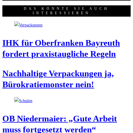
DAS KÖNNTE SIE AUCH
INTERESSIEREN...
IHK für Ober­fran­ken Bay­reuth
for­dert pra­xis­taug­li­che Regeln
Nach­hal­ti­ge Ver­pa­ckun­gen ja,
Büro­kra­tie­mons­ter nein!
OB Nie­der­mai­er: „Gute Arbeit
muss fort­ge­setzt werden“