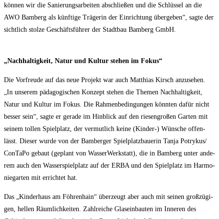
kön­nen wir die Sanie­rungs­ar­bei­ten abschlie­ßen und die Schlüs­sel an die
AWO Bam­berg als künf­ti­ge Trä­ge­rin der Ein­rich­tung über­ge­ben“, sag­te der
sicht­lich stol­ze Geschäfts­füh­rer der Stadt­bau Bam­berg GmbH.
„Nach­hal­tig­keit, Natur und Kul­tur ste­hen im Fokus“
Die Vor­freu­de auf das neue Pro­jekt war auch Mat­thi­as Kirsch anzu­se­hen.
„In unse­rem päd­ago­gi­schen Kon­zept ste­hen die The­men Nach­hal­tig­keit,
Natur und Kul­tur im Fokus. Die Rah­men­be­din­gun­gen könn­ten dafür nicht
bes­ser sein“, sag­te er gera­de im Hin­blick auf den rie­sen­gro­ßen Gar­ten mit
sei­nem tol­len Spiel­platz, der ver­mut­lich kei­ne (Kin­der-) Wün­sche offen­
lässt. Die­ser wur­de von der Bam­ber­ger Spiel­platz­baue­rin Tan­ja Potrykus/​
ConTaPo gebaut (geplant von Was­ser­Werk­statt), die in Bam­berg unter ande­
rem auch den Was­ser­spiel­platz auf der ERBA und den Spiel­platz im Har­mo­
nie­gar­ten mit errich­tet hat.
Das „Kin­der­haus am Föh­ren­hain“ über­zeugt aber auch mit sei­nen groß­zü­gi­
gen, hel­len Räum­lich­kei­ten. Zahl­rei­che Glas­ein­bau­ten im Inne­ren des