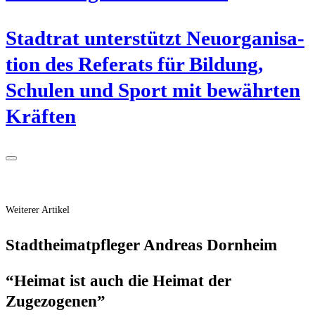
Stadt­rat unter­stützt Neu­or­ga­ni­sa­
ti­on des Refe­rats für Bil­dung,
Schu­len und Sport mit bewähr­ten
Kräften
Weiterer Artikel
Stadt­hei­mat­pfle­ger Andre­as Dornheim
“Hei­mat ist auch die Hei­mat der
Zugezogenen”