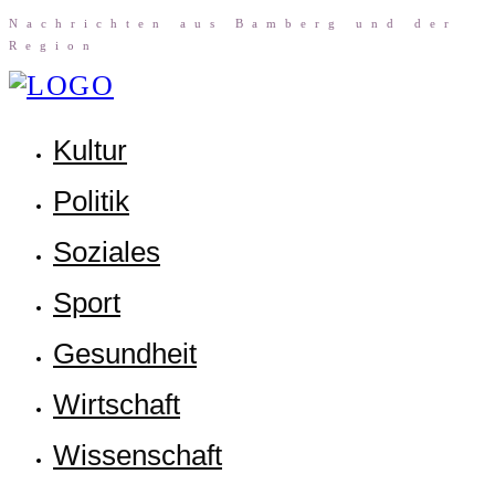
Nach­rich­ten aus Bam­berg und der
Region
Kul­tur
Poli­tik
Sozia­les
Sport
Gesund­heit
Wirt­schaft
Wis­sen­schaft