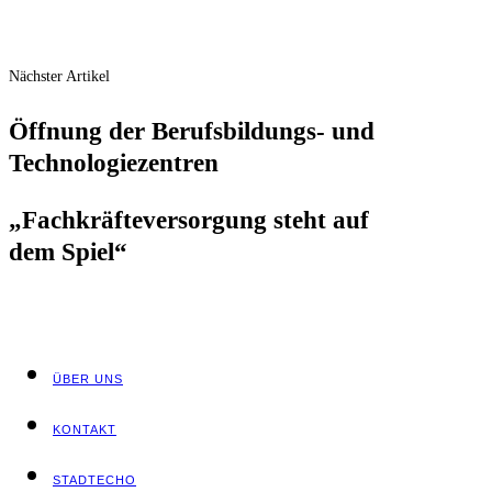
Nächster Artikel
Öff­nung der Berufs­bil­dungs- und
Technologiezentren
„Fach­kräf­te­ver­sor­gung steht auf
dem Spiel“
ÜBER UNS
KON­TAKT
STADT­ECHO