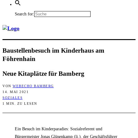
Search for:
Bau­stel­len­be­such im Kin­der­haus am
Föhrenhain
Neue Kita­plät­ze für Bamberg
VON
WEBECHO BAMBERG
14. MAI 2021
SOZIALES
1 MIN. ZU LESEN
Ein Besuch im Kinderparadies: Sozialreferent und
Bürgermeister Jonas Glüsenkamp (li.), der Geschäftsführer