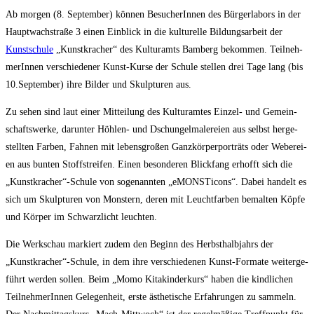
Ab mor­gen (8. Sep­tem­ber) kön­nen Besu­che­rIn­nen des Bür­ger­la­bors in der
Haupt­wach­stra­ße 3 einen Ein­blick in die kul­tu­rel­le Bil­dungs­ar­beit der
Kunst­schu­le
„Kunst­kra­cher“ des Kul­tur­amts Bam­berg bekom­men. Teil­neh­
me­rIn­nen ver­schie­de­ner Kunst-Kur­se der Schu­le stel­len drei Tage lang (bis
10.September) ihre Bil­der und Skulp­tu­ren aus.
Zu sehen sind laut einer Mit­tei­lung des Kul­tur­am­tes Ein­zel- und Gemein­
schafts­wer­ke, dar­un­ter Höh­len- und Dschun­gel­ma­le­rei­en aus selbst her­ge­
stell­ten Far­ben, Fah­nen mit lebens­gro­ßen Ganz­kör­per­por­träts oder Webe­rei­
en aus bun­ten Stoff­strei­fen. Einen beson­de­ren Blick­fang erhofft sich die
„Kunstkracher“-Schule von soge­nann­ten „eMON­STi­cons“. Dabei han­delt es
sich um Skulp­tu­ren von Mons­tern, deren mit Leucht­far­ben bemal­ten Köp­fe
und Kör­per im Schwarz­licht leuchten.
Die Werk­schau mar­kiert zudem den Beginn des Herbst­halb­jahrs der
„Kunstkracher“-Schule, in dem ihre ver­schie­de­nen Kunst-For­ma­te wei­ter­ge­
führt wer­den sol­len. Beim „Momo Kita­kin­der­kurs“ haben die kind­li­chen
Teil­neh­me­rIn­nen Gele­gen­heit, ers­te ästhe­ti­sche Erfah­run­gen zu sam­meln.