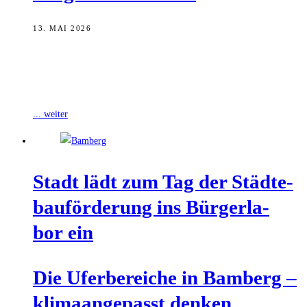
13. MAI 2026
Unter dem Motto „Die Uferbereiche in Bamberg – klimaangepasst
denken“ lud die Stadt Bamberg am vergangenen Samstag, dem 9.
Mai, am Tag
... weiter
Stadt lädt zum Tag der Städ­te­
bau­för­de­rung ins Bür­ger­la­
bor ein
Die Ufer­be­rei­che in Bam­berg –
kli­ma­an­ge­passt denken