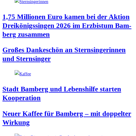
1,75 Mil­lio­nen Euro kamen bei der Akti­on
Drei­kö­nigs­sin­gen 2026 im Erz­bis­tum Bam­
berg zusammen
Gro­ßes Dan­ke­schön an Stern­sin­ge­rin­nen
und Sternsinger
Stadt Bam­berg und Lebens­hil­fe star­ten
Kooperation
Neu­er Kaf­fee für Bam­berg – mit dop­pel­ter
Wirkung