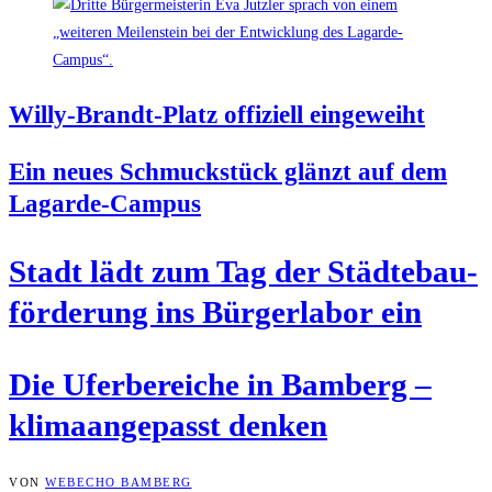
Wil­ly-Brandt-Platz offi­zi­ell eingeweiht
Ein neu­es Schmuck­stück glänzt auf dem
Lagarde-Campus
Stadt lädt zum Tag der Städ­te­bau­
för­de­rung ins Bür­ger­la­bor ein
Die Ufer­be­rei­che in Bam­berg –
kli­ma­an­ge­passt denken
VON
WEBECHO BAMBERG