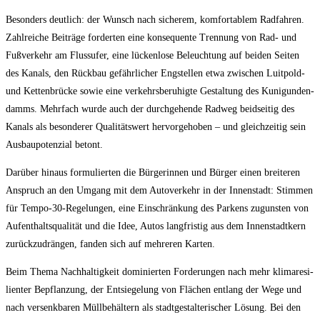
Beson­ders deut­lich: der Wunsch nach siche­rem, kom­for­ta­blem Rad­fah­ren.
Zahl­rei­che Bei­trä­ge for­der­ten eine kon­se­quen­te Tren­nung von Rad- und
Fuß­ver­kehr am Fluss­ufer, eine lücken­lo­se Beleuch­tung auf bei­den Sei­ten
des Kanals, den Rück­bau gefähr­li­cher Eng­stel­len etwa zwi­schen Luit­pold-
und Ket­ten­brü­cke sowie eine ver­kehrs­be­ru­hig­te Gestal­tung des Kuni­gun­den­
damms. Mehr­fach wur­de auch der durch­ge­hen­de Rad­weg beid­sei­tig des
Kanals als beson­de­rer Qua­li­täts­wert her­vor­ge­ho­ben – und gleich­zei­tig sein
Aus­bau­po­ten­zi­al betont.
Dar­über hin­aus for­mu­lier­ten die Bür­ge­rin­nen und Bür­ger einen brei­te­ren
Anspruch an den Umgang mit dem Auto­ver­kehr in der Innen­stadt: Stim­men
für Tem­po-30-Rege­lun­gen, eine Ein­schrän­kung des Par­kens zuguns­ten von
Auf­ent­halts­qua­li­tät und die Idee, Autos lang­fris­tig aus dem Innen­stadt­kern
zurück­zu­drän­gen, fan­den sich auf meh­re­ren Karten.
Beim The­ma Nach­hal­tig­keit domi­nier­ten For­de­run­gen nach mehr kli­ma­re­si­
li­en­ter Bepflan­zung, der Ent­sie­ge­lung von Flä­chen ent­lang der Wege und
nach ver­senk­ba­ren Müll­be­häl­tern als stadt­ge­stal­te­ri­scher Lösung. Bei den