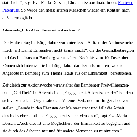
statt­fin­den“, sagt Eva-Maria Dorscht, Ehren­amts­ko­or­di­na­to­rin des
Mal­te­ser
Paten­rufs
. So wer­de den meist älte­ren Men­schen wie­der ein Kon­takt nach
außen ermöglicht.
Akti­ons­wo­che „Licht an! Damit Ein­sam­keit nicht krank macht“
Der Mal­te­ser­tag im Bür­ger­la­bor war unter­des­sen Auf­takt der Akti­ons­wo­che
„Licht an! Damit Ein­sam­keit nicht krank macht“, die die Gesund­heits­re­gi­on
und das Land­rats­amt Bam­berg ver­an­stal­ten. Noch bis zum 10. Dezem­ber
kön­nen sich Inter­es­sier­te im Bür­ger­la­bor dar­über infor­mie­ren, wel­che
Ange­bo­te in Bam­berg zum The­ma „Raus aus der Ein­sam­keit“ bereitstehen.
Zeit­gleich zur Akti­ons­wo­che ver­an­stal­tet das Bam­ber­ger Frei­wil­li­gen­zen­
trum „Cari­Thek“ im Advent einen „Enga­ge­ment-Advents­ka­len­der“ bei dem
sich ver­schie­de­ne Orga­ni­sa­tio­nen, Ver­ei­ne, Ver­bän­de im Bür­ger­la­bor vor­
stel­len. „Gera­de in den Diens­ten der Mal­te­ser steht und fällt die Arbeit
durch das ehren­amt­li­che Enga­ge­ment vie­ler Men­schen“, sagt Eva-Maria
Dorsch. „Auch dies ist eine Mög­lich­keit, der Ein­sam­keit zu begeg­nen und
sie durch das Arbei­ten mit und für ande­re Men­schen zu minimieren.“