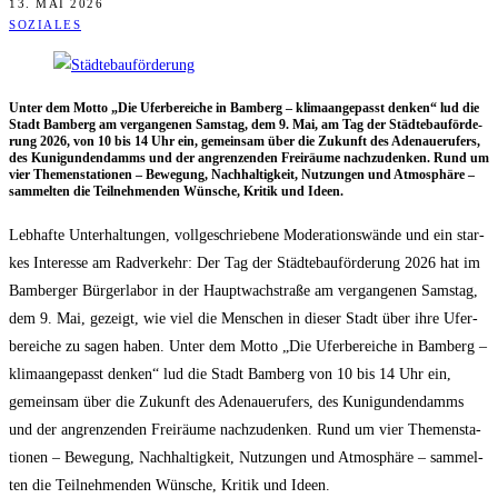
13. MAI 2026
SOZIALES
Unter dem Mot­to „Die Ufer­be­rei­che in Bam­berg – kli­ma­an­ge­passt den­ken“ lud die
Stadt Bam­berg am ver­gan­ge­nen Sams­tag, dem 9. Mai, am Tag der Städ­te­bau­för­de­
rung 2026, von 10 bis 14 Uhr ein, gemein­sam über die Zukunft des Ade­naue­ru­fers,
des Kuni­gun­den­damms und der angren­zen­den Frei­räu­me nach­zu­den­ken. Rund um
vier The­men­sta­tio­nen – Bewe­gung, Nach­hal­tig­keit, Nut­zun­gen und Atmo­sphä­re –
sam­mel­ten die Teil­neh­men­den Wün­sche, Kri­tik und Ideen.
Leb­haf­te Unter­hal­tun­gen, voll­ge­schrie­be­ne Mode­ra­ti­ons­wän­de und ein star­
kes Inter­es­se am Rad­ver­kehr: Der Tag der Städ­te­bau­för­de­rung 2026 hat im
Bam­ber­ger Bür­ger­la­bor in der Haupt­wach­stra­ße am ver­gan­ge­nen Sams­tag,
dem 9. Mai, gezeigt, wie viel die Men­schen in die­ser Stadt über ihre Ufer­
be­rei­che zu sagen haben. Unter dem Mot­to „Die Ufer­be­rei­che in Bam­berg –
kli­ma­an­ge­passt den­ken“ lud die Stadt Bam­berg von 10 bis 14 Uhr ein,
gemein­sam über die Zukunft des Ade­naue­ru­fers, des Kuni­gun­den­damms
und der angren­zen­den Frei­räu­me nach­zu­den­ken. Rund um vier The­men­sta­
tio­nen – Bewe­gung, Nach­hal­tig­keit, Nut­zun­gen und Atmo­sphä­re – sam­mel­
ten die Teil­neh­men­den Wün­sche, Kri­tik und Ideen.