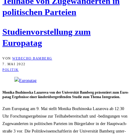
Teil­ha­be von Zuge­wan­der­ten in
poli­ti­schen Parteien
Stu­di­en­vor­stel­lung zum
Europatag
VON
WEBECHO BAMBERG
7. MAI 2022
POLITIK
Moni­ka Bozhi­no­ska Laza­ro­va von der Uni­ver­si­tät Bam­berg prä­sen­tiert zum Euro­
pa­tag Ergeb­nis­se einer län­der­über­grei­fen­den Stu­die zum The­ma Integration.
Zum Euro­pa­tag am 9. Mai stellt Moni­ka Bozhi­no­ska Laza­ro­va ab 12:30
Uhr For­schungs­er­geb­nis­se zur Teil­ha­be­be­reit­schaft und ‑bedin­gun­gen von
Zuge­wan­der­ten in poli­ti­schen Par­tei­en im Bür­ger­la­bor in der Haupt­wach­
stra­ße 3 vor. Die Poli­tik­wis­sen­schaft­le­rin der Uni­ver­si­tät Bam­berg unter­