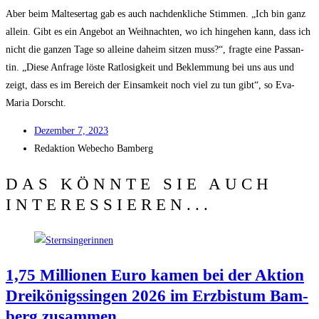
Aber beim Mal­te­ser­tag gab es auch nach­denk­li­che Stim­men. „Ich bin ganz
allein. Gibt es ein Ange­bot an Weih­nach­ten, wo ich hin­ge­hen kann, dass ich
nicht die gan­zen Tage so allei­ne daheim sit­zen muss?“, frag­te eine Pas­san­
tin. „Die­se Anfra­ge lös­te Rat­lo­sig­keit und Beklem­mung bei uns aus und
zeigt, dass es im Bereich der Ein­sam­keit noch viel zu tun gibt“, so Eva-
Maria Dorscht.
Dezem­ber 7, 2023
Redak­ti­on
Web­echo Bamberg
DAS KÖNNTE SIE AUCH
INTERESSIEREN...
1,75 Mil­lio­nen Euro kamen bei der Akti­on
Drei­kö­nigs­sin­gen 2026 im Erz­bis­tum Bam­
berg zusammen