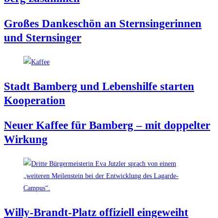
Gro­ßes Dan­ke­schön an Stern­sin­ge­rin­nen
und Sternsinger
Stadt Bam­berg und Lebens­hil­fe star­ten
Kooperation
Neu­er Kaf­fee für Bam­berg – mit dop­pel­ter
Wirkung
Wil­ly-Brandt-Platz offi­zi­ell eingeweiht