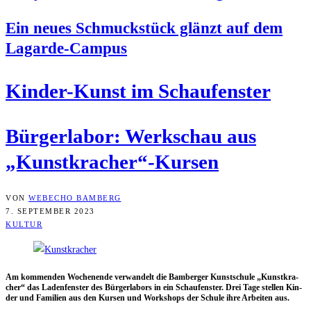
Ein neu­es Schmuck­stück glänzt auf dem
Lagarde-Campus
Kin­der-Kunst im Schaufenster
Bür­ger­la­bor: Werk­schau aus
„Kunstkracher“-Kursen
VON
WEBECHO BAMBERG
7. SEPTEMBER 2023
KULTUR
Am kom­men­den Wochen­en­de ver­wan­delt die Bam­ber­ger Kunst­schu­le „Kunst­kra­
cher“ das Laden­fens­ter des Bür­ger­la­bors in ein Schau­fens­ter. Drei Tage stel­len Kin­
der und Fami­li­en aus den Kur­sen und Work­shops der Schu­le ihre Arbei­ten aus.