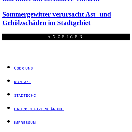
Som­mer­ge­wit­ter ver­ur­sacht Ast- und
Gehölz­schä­den im Stadtgebiet
ANZEI­GEN
ÜBER UNS
KON­TAKT
STADT­ECHO
DATEN­SCHUTZ­ER­KLÄ­RUNG
IMPRES­SUM