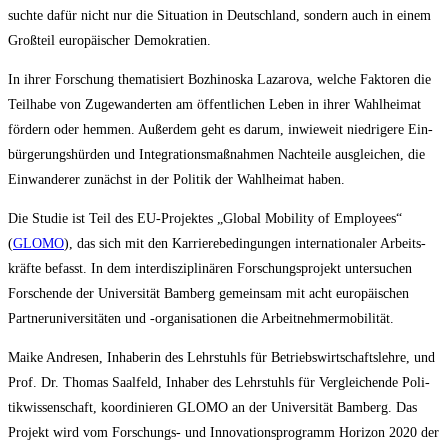
such­te dafür nicht nur die Situa­ti­on in Deutsch­land, son­dern auch in einem
Groß­teil euro­päi­scher Demokratien.
In ihrer For­schung the­ma­ti­siert Bozhi­no­ska Laza­ro­va, wel­che Fak­to­ren die
Teil­ha­be von Zuge­wan­der­ten am öffent­li­chen Leben in ihrer Wahl­hei­mat
för­dern oder hem­men. Außer­dem geht es dar­um, inwie­weit nied­ri­ge­re Ein­
bür­ge­rungs­hür­den und Inte­gra­ti­ons­maß­nah­men Nach­tei­le aus­glei­chen, die
Ein­wan­de­rer zunächst in der Poli­tik der Wahl­hei­mat haben.
Die Stu­die ist Teil des EU-Pro­jek­tes „Glo­bal Mobi­li­ty of Employees“
(
GLOMO
), das sich mit den Kar­rie­re­be­din­gun­gen inter­na­tio­na­ler Arbeits­
kräf­te befasst. In dem inter­dis­zi­pli­nä­ren For­schungs­pro­jekt unter­su­chen
For­schen­de der Uni­ver­si­tät Bam­berg gemein­sam mit acht euro­päi­schen
Part­ner­uni­ver­si­tä­ten und ‑orga­ni­sa­tio­nen die Arbeitnehmermobilität.
Mai­ke And­re­sen, Inha­be­rin des Lehr­stuhls für Betriebs­wirt­schafts­leh­re, und
Prof. Dr. Tho­mas Saal­feld, Inha­ber des Lehr­stuhls für Ver­glei­chen­de Poli­
tik­wis­sen­schaft, koor­di­nie­ren GLOMO an der Uni­ver­si­tät Bam­berg. Das
Pro­jekt wird vom For­schungs- und Inno­va­ti­ons­pro­gramm Hori­zon 2020 der