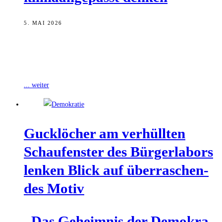
5. MAI 2026
Am Samstag, 9. Mai 2026, besteht für alle Interessierten die
Möglichkeit, im Bürgerlabor in der Hauptwachstraße 3 gemeinsam
Ideen für die zukunftsfähige
... weiter
Guck­lö­cher am ver­hüll­ten
Schau­fens­ter des Bür­ger­la­bors
len­ken Blick auf über­ra­schen­
des Motiv
„Das Geheim­nis der Demo­kra­