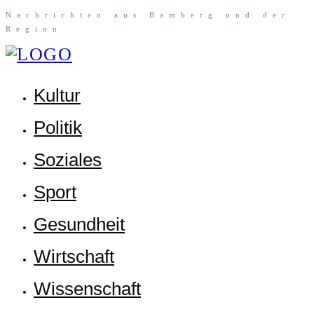
Nach­rich­ten aus Bam­berg und der
Region
Kul­tur
Poli­tik
Sozia­les
Sport
Gesund­heit
Wirt­schaft
Wis­sen­schaft