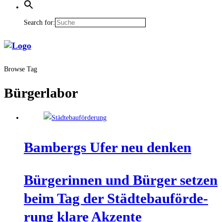
Search for:
Browse Tag
Bürgerlabor
Bam­bergs Ufer neu denken
Bür­ge­rin­nen und Bür­ger set­zen
beim Tag der Städ­te­bau­för­de­
rung kla­re Akzente