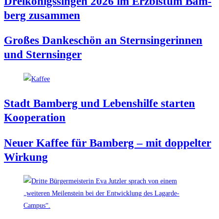
Drei­kö­nigs­sin­gen 2026 im Erz­bis­tum Bam­
berg zusammen
Gro­ßes Dan­ke­schön an Stern­sin­ge­rin­nen
und Sternsinger
Stadt Bam­berg und Lebens­hil­fe star­ten
Kooperation
Neu­er Kaf­fee für Bam­berg – mit dop­pel­ter
Wirkung