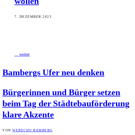
wollen
7. DEZEMBER 2023
Viele Menschen, vor allem viele ältere, leiden unter Einsamkeit. Die
Hilfsorganisation Malteser möchte mit verschiedenen Angeboten
Abhilfe schaffen.
... weiter
Bam­bergs Ufer neu denken
Bür­ge­rin­nen und Bür­ger set­zen
beim Tag der Städ­te­bau­för­de­rung
kla­re Akzente
VON
WEBECHO BAMBERG