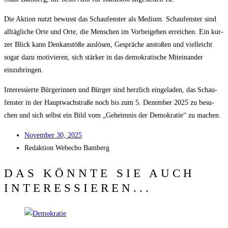
Die Akti­on nutzt bewusst das Schau­fens­ter als Medi­um. Schau­fens­ter sind
all­täg­li­che Orte und Orte, die Men­schen im Vor­bei­ge­hen errei­chen. Ein kur­
zer Blick kann Denk­an­stö­ße aus­lö­sen, Gesprä­che ansto­ßen und viel­leicht
sogar dazu moti­vie­ren, sich stär­ker in das demo­kra­ti­sche Mit­ein­an­der
einzubringen.
Inter­es­sier­te Bür­ge­rin­nen und Bür­ger sind herz­lich ein­ge­la­den, das Schau­
fens­ter in der Haupt­wach­stra­ße noch bis zum 5. Dezem­ber 2025 zu besu­
chen und sich selbst ein Bild vom „Geheim­nis der Demo­kra­tie“ zu machen.
Novem­ber 30, 2025
Redak­ti­on
Web­echo Bamberg
DAS KÖNNTE SIE AUCH
INTERESSIEREN...