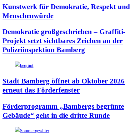
Kunst­werk für Demo­kra­tie, Respekt und
Menschenwürde
Demo­kra­tie groß­ge­schrie­ben – Graf­fi­ti-
Pro­jekt setzt sicht­ba­res Zei­chen an der
Poli­zei­in­spek­ti­on Bamberg
Stadt Bam­berg öff­net ab Okto­ber 2026
erneut das Förderfenster
För­der­pro­gramm „Bam­bergs begrün­te
Gebäu­de“ geht in die drit­te Runde