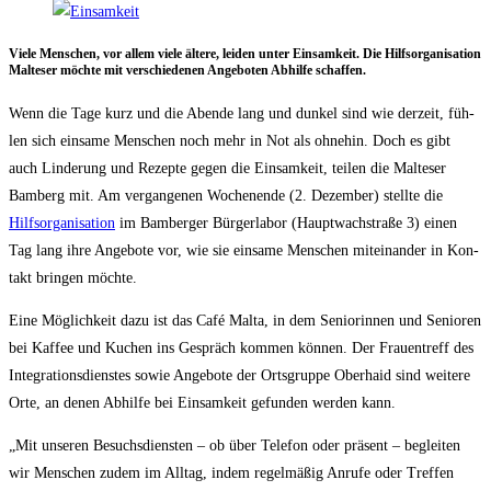
Vie­le Men­schen, vor allem vie­le älte­re, lei­den unter Ein­sam­keit. Die Hilfs­or­ga­ni­sa­ti­on
Mal­te­ser möch­te mit ver­schie­de­nen Ange­bo­ten Abhil­fe schaffen.
Wenn die Tage kurz und die Aben­de lang und dun­kel sind wie der­zeit, füh­
len sich ein­sa­me Men­schen noch mehr in Not als ohne­hin. Doch es gibt
auch Lin­de­rung und Rezep­te gegen die Ein­sam­keit, tei­len die Mal­te­ser
Bam­berg mit. Am ver­gan­ge­nen Wochen­en­de (2. Dezem­ber) stell­te die
Hilfs­or­ga­ni­sa­ti­on
im Bam­ber­ger Bür­ger­la­bor (Haupt­wach­stra­ße 3) einen
Tag lang ihre Ange­bo­te vor, wie sie ein­sa­me Men­schen mit­ein­an­der in Kon­
takt brin­gen möchte.
Eine Mög­lich­keit dazu ist das Café Mal­ta, in dem Senio­rin­nen und Senio­ren
bei Kaf­fee und Kuchen ins Gespräch kom­men kön­nen. Der Frau­en­treff des
Inte­gra­ti­ons­diens­tes sowie Ange­bo­te der Orts­grup­pe Ober­haid sind wei­te­re
Orte, an denen Abhil­fe bei Ein­sam­keit gefun­den wer­den kann.
„Mit unse­ren Besuchs­diens­ten – ob über Tele­fon oder prä­sent – beglei­ten
wir Men­schen zudem im All­tag, indem regel­mä­ßig Anru­fe oder Tref­fen