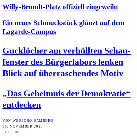
Wil­ly-Brandt-Platz offi­zi­ell eingeweiht
Ein neu­es Schmuck­stück glänzt auf dem
Lagarde-Campus
Guck­lö­cher am ver­hüll­ten Schau­
fens­ter des Bür­ger­la­bors len­ken
Blick auf über­ra­schen­des Motiv
„Das Geheim­nis der Demo­kra­tie“
entdecken
VON
WEBECHO BAMBERG
30. NOVEMBER 2025
POLITIK