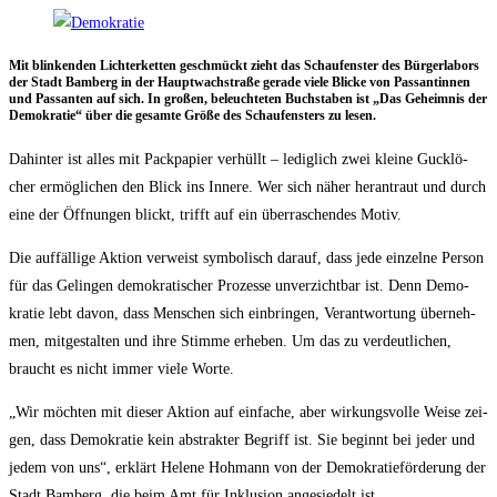
Mit blin­ken­den Lich­ter­ket­ten geschmückt zieht das Schau­fens­ter des Bür­ger­la­bors
der Stadt Bam­berg in der Haupt­wach­stra­ße gera­de vie­le Bli­cke von Pas­san­tin­nen
und Pas­san­ten auf sich. In gro­ßen, beleuch­te­ten Buch­sta­ben ist „Das Geheim­nis der
Demo­kra­tie“ über die gesam­te Grö­ße des Schau­fens­ters zu lesen.
Dahin­ter ist alles mit Pack­pa­pier ver­hüllt – ledig­lich zwei klei­ne Guck­lö­
cher ermög­li­chen den Blick ins Inne­re. Wer sich näher her­an­traut und durch
eine der Öff­nun­gen blickt, trifft auf ein über­ra­schen­des Motiv.
Die auf­fäl­li­ge Akti­on ver­weist sym­bo­lisch dar­auf, dass jede ein­zel­ne Per­son
für das Gelin­gen demo­kra­ti­scher Pro­zes­se unver­zicht­bar ist. Denn Demo­
kra­tie lebt davon, dass Men­schen sich ein­brin­gen, Ver­ant­wor­tung über­neh­
men, mit­ge­stal­ten und ihre Stim­me erhe­ben. Um das zu ver­deut­li­chen,
braucht es nicht immer vie­le Worte.
„Wir möch­ten mit die­ser Akti­on auf ein­fa­che, aber wir­kungs­vol­le Wei­se zei­
gen, dass Demo­kra­tie kein abs­trak­ter Begriff ist. Sie beginnt bei jeder und
jedem von uns“, erklärt Hele­ne Hoh­mann von der Demo­kra­tie­för­de­rung der
Stadt Bam­berg, die beim Amt für Inklu­si­on ange­sie­delt ist.