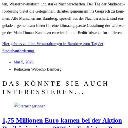
ten, Was­ser­be­wusst­sein und star­ke Nach­bar­schaf­ten. Der Tag der Städ­te­bau­
för­de­rung bie­tet die Gele­gen­heit, dar­über gemein­sam ins Gespräch zu kom­
men. Alle Men­schen aus Bam­berg, spe­zi­ell aus der Nach­bar­schaft, sind ein­
ge­la­den, gemein­sam Ideen für eine kli­ma­an­ge­pass­te Gestal­tung der Ufer­we­
ge des Main-Donau-Kanals zu ent­wi­ckeln und Bedürf­nis­se zu formulieren.
Hier geht es zu allen Ver­an­stal­tun­gen in Bam­berg zum Tag der
Städtebauförderung.
Mai 5, 2026
Redak­ti­on
Web­echo Bamberg
DAS KÖNNTE SIE AUCH
INTERESSIEREN...
1,75 Mil­lio­nen Euro kamen bei der Akti­on