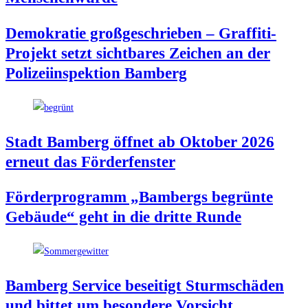
Demo­kra­tie groß­ge­schrie­ben – Graf­fi­ti-
Pro­jekt setzt sicht­ba­res Zei­chen an der
Poli­zei­in­spek­ti­on Bamberg
Stadt Bam­berg öff­net ab Okto­ber 2026
erneut das Förderfenster
För­der­pro­gramm „Bam­bergs begrün­te
Gebäu­de“ geht in die drit­te Runde
Bam­berg Ser­vice besei­tigt Sturm­schä­den
und bit­tet um beson­de­re Vorsicht