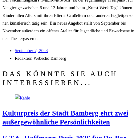
Der Nach­mit­tags­kurs „Mach-Mitt­woch“ ist der regel­mä­ßi­ge Treff­punkt für
Neu­gie­ri­ge zwi­schen 6 und 12 Jah­ren und beim „Kunst.Werk.Tag“ kön­nen
Kin­der allen Alters mit ihren Eltern, Groß­el­tern oder ande­ren Begleit­per­so­
nen künst­le­risch tätig sein. Ein neu­es Ange­bot stellt von Sep­tem­ber bis
Novem­ber außer­dem ein offe­nes Ate­lier für Jugend­li­che und Erwach­se­ne in
den Thea­ter­gas­sen dar.
Sep­tem­ber 7, 2023
Redak­ti­on
Web­echo Bamberg
DAS KÖNNTE SIE AUCH
INTERESSIEREN...
Kul­tur­preis der Stadt Bam­berg ehrt zwei
außer­ge­wöhn­li­che Persönlichkeiten