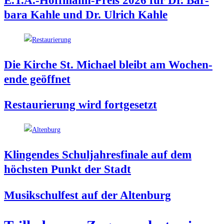
E.T.A.-Hoffmann-Preis 2026 für Dr. Bar­
ba­ra Kah­le und Dr. Ulrich Kahle
Die Kir­che St. Micha­el bleibt am Wochen­
en­de geöffnet
Restau­rie­rung wird fortgesetzt
Klin­gen­des Schul­jah­res­fi­na­le auf dem
höchs­ten Punkt der Stadt
Musik­schul­fest auf der Altenburg