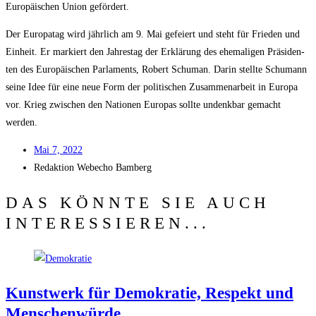
Euro­päi­schen Uni­on gefördert.
Der Euro­pa­tag wird jähr­lich am 9. Mai gefei­ert und steht für Frie­den und
Ein­heit. Er mar­kiert den Jah­res­tag der Erklä­rung des ehe­ma­li­gen Prä­si­den­
ten des Euro­päi­schen Par­la­ments, Robert Schu­man. Dar­in stell­te Schu­mann
sei­ne Idee für eine neue Form der poli­ti­schen Zusam­men­ar­beit in Euro­pa
vor. Krieg zwi­schen den Natio­nen Euro­pas soll­te undenk­bar gemacht
werden.
Mai 7, 2022
Redak­ti­on
Web­echo Bamberg
DAS KÖNNTE SIE AUCH
INTERESSIEREN...
Kunst­werk für Demo­kra­tie, Respekt und
Menschenwürde