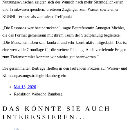
Nut­zungs­wün­schen zeig­ten sich der Wunsch nach mehr Sitz­mög­lich­kei­ten
und Trink­was­ser­spen­dern, brei­te­ren Zugän­gen zum Was­ser sowie einer
KUN­NI-Ter­ras­se als zen­tra­lem Treffpunkt.
„Die Reso­nanz war beein­dru­ckend“, sag­te Bau­re­fe­ren­tin Anne­gret Mich­ler,
die das For­mat gemein­sam mit ihrem Team der Stadt­pla­nung beglei­te­te.
„Die Men­schen haben sehr kon­kret und sehr kon­struk­tiv mit­ge­dacht. Das ist
eine wert­vol­le Grund­la­ge für die wei­te­re Pla­nung. Auch ver­tie­fen­de Fra­gen
zum Tie­fen­samm­ler konn­ten wir wie­der gut beantworten.“
Die gesam­mel­ten Bei­trä­ge flie­ßen in den lau­fen­den Pro­zess zur Was­ser- und
Kli­ma­an­pas­sungs­stra­te­gie Bam­berg ein.
Mai 13, 2026
Redak­ti­on
Web­echo Bamberg
DAS KÖNNTE SIE AUCH
INTERESSIEREN...