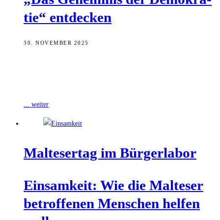
tie“ entdecken
30. NOVEMBER 2025
Mit blinkenden Lichterketten geschmückt zieht das Schaufenster des
Bürgerlabors der Stadt Bamberg in der Hauptwachstraße gerade viele
Blicke von Passantinnen und Passanten
... weiter
Mal­te­ser­tag im Bürgerlabor
Ein­sam­keit: Wie die Mal­te­ser
betrof­fe­nen Men­schen hel­fen