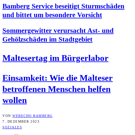
Bam­berg Ser­vice besei­tigt Sturm­schä­den
und bit­tet um beson­de­re Vorsicht
Som­mer­ge­wit­ter ver­ur­sacht Ast- und
Gehölz­schä­den im Stadtgebiet
Mal­te­ser­tag im Bürgerlabor
Ein­sam­keit: Wie die Mal­te­ser
betrof­fe­nen Men­schen hel­fen
wollen
VON
WEBECHO BAMBERG
7. DEZEMBER 2023
SOZIALES