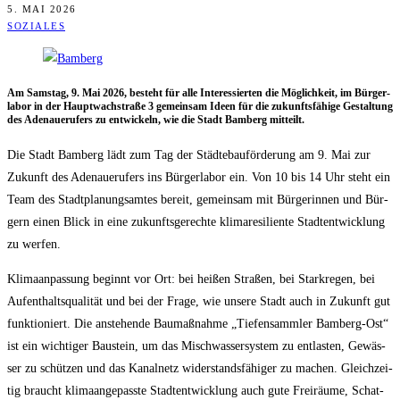
5. MAI 2026
SOZIALES
Am Sams­tag, 9. Mai 2026, besteht für alle Inter­es­sier­ten die Mög­lich­keit, im Bür­ger­
la­bor in der Haupt­wach­stra­ße 3 gemein­sam Ideen für die zukunfts­fä­hi­ge Gestal­tung
des Ade­naue­ru­fers zu ent­wi­ckeln, wie die Stadt Bam­berg mitteilt.
Die Stadt Bam­berg lädt zum Tag der Städ­te­bau­för­de­rung am 9. Mai zur
Zukunft des Ade­naue­ru­fers ins Bür­ger­la­bor ein. Von 10 bis 14 Uhr steht ein
Team des Stadt­pla­nungs­am­tes bereit, gemein­sam mit Bür­ge­rin­nen und Bür­
gern einen Blick in eine zukunfts­ge­rech­te kli­ma­re­si­li­en­te Stadt­ent­wick­lung
zu werfen.
Kli­ma­an­pas­sung beginnt vor Ort: bei hei­ßen Stra­ßen, bei Stark­re­gen, bei
Auf­ent­halts­qua­li­tät und bei der Fra­ge, wie unse­re Stadt auch in Zukunft gut
funk­tio­niert. Die anste­hen­de Bau­maß­nah­me „Tie­fen­samm­ler Bam­berg-Ost“
ist ein wich­ti­ger Bau­stein, um das Misch­was­ser­sys­tem zu ent­las­ten, Gewäs­
ser zu schüt­zen und das Kanal­netz wider­stands­fä­hi­ger zu machen. Gleich­zei­
tig braucht kli­ma­an­ge­pass­te Stadt­ent­wick­lung auch gute Frei­räu­me, Schat­