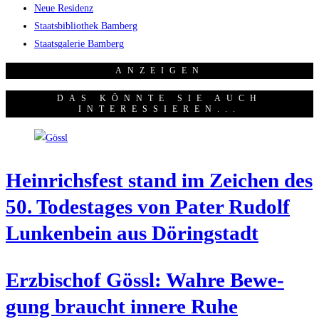
Neue Residenz
Staatsbibliothek Bamberg
Staatsgalerie Bamberg
ANZEI­GEN
DAS KÖNNTE SIE AUCH
INTERESSIEREN...
Hein­richs­fest stand im Zei­chen des
50. Todes­ta­ges von Pater Rudolf
Lun­ken­bein aus Döringstadt
Erz­bi­schof Gössl: Wah­re Bewe­
gung braucht inne­re Ruhe