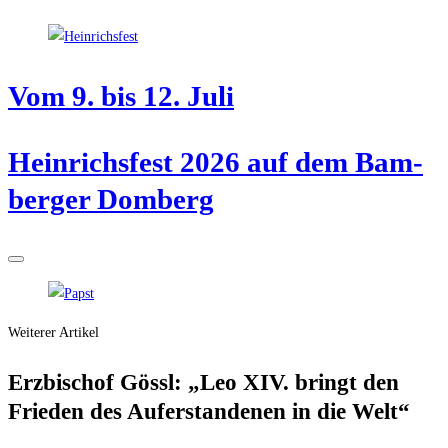
Vom 9. bis 12. Juli
Hein­richs­fest 2026 auf dem Bam­
ber­ger Domberg
Weiterer Artikel
Erz­bi­schof Gössl: „Leo XIV. bringt den
Frie­den des Auf­er­stan­de­nen in die Welt“