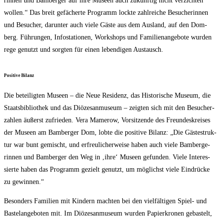
rin­nen und Bam­ber­ger auf ihre Muse­en auch zukünf­tig nicht ver­zich­ten
wol­len.“ Das breit gefä­cher­te Pro­gramm lock­te zahl­rei­che Besu­che­rin­nen
und Besu­cher, dar­un­ter auch vie­le Gäs­te aus dem Aus­land, auf den Dom­
berg. Füh­run­gen, Info­sta­tio­nen, Work­shops und Fami­li­en­an­ge­bo­te wur­den
rege genutzt und sorg­ten für einen leben­di­gen Austausch.
Posi­ti­ve Bilanz
Die betei­lig­ten Muse­en – die Neue Resi­denz, das His­to­ri­sche Muse­um, die
Staats­bi­blio­thek und das Diö­ze­san­mu­se­um – zeig­ten sich mit den Besu­cher­
zah­len äußerst zufrie­den. Vera Mame­row, Vor­sit­zen­de des Freun­des­krei­ses
der Muse­en am Bam­ber­ger Dom, lob­te die posi­ti­ve Bilanz: „Die Gäs­tes­truk­
tur war bunt gemischt, und erfreu­li­cher­wei­se haben auch vie­le Bam­ber­ge­
rin­nen und Bam­ber­ger den Weg in ‚ihre‘ Muse­en gefun­den. Vie­le Inter­es­
sier­te haben das Pro­gramm gezielt genutzt, um mög­lichst vie­le Ein­drü­cke
zu gewinnen.“
Beson­ders Fami­li­en mit Kin­dern mach­ten bei den viel­fäl­ti­gen Spiel- und
Bas­te­l­an­ge­bo­ten mit. Im Diö­ze­san­mu­se­um wur­den Papier­kro­nen gebas­telt,