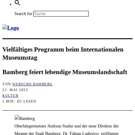
Search for:
Viel­fäl­ti­ges Pro­gramm beim Inter­na­tio­na­len
Museumstag
Bam­berg fei­ert leben­di­ge Museumslandschaft
VON
WEBECHO BAMBERG
21. MAI 2025
KULTUR
1 MIN. ZU LESEN
Oberbürgermeister Andreas Starke und der neue Direktor der
Museen der Stadt Bamberg, Dr. Fabian Ludovico, eröffneten