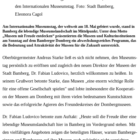
den Internationalen Musseumstag. Foto: Stadt Bamberg,
Eleonora Cagol
Am Inter­na­tio­na­len Muse­ums­tag, der welt­weit am 18. Mai gefei­ert wur­de, stand in
Bam­berg die leben­di­ge Muse­ums­land­schaft im Mit­tel­punkt. Unter dem Mot­to
„Muse­en mit Freu­de ent­de­cken“ prä­sen­tier­ten die Muse­en und Kul­tur­in­sti­tu­tio­nen
am Sonn­tag auf dem Bam­ber­ger Dom­berg ein abwechs­lungs­rei­ches Pro­gramm, das
die Bedeu­tung und Attrak­ti­vi­tät der Muse­en für die Zukunft unterstrich.
Ober­bür­ger­meis­ter Andre­as Star­ke ließ es sich nicht neh­men, den Muse­ums­
tag per­sön­lich zu eröff­nen und zugleich den neu­en Direk­tor der Muse­en der
Stadt Bam­berg, Dr. Fabi­an Ludo­vico, herz­lich will­kom­men zu hei­ßen. In
sei­nem Gruß­wort beton­te Star­ke, dass Muse­en „eine enorm wich­ti­ge Rol­le
für eine offe­ne Gesell­schaft spie­len“ und lob­te ins­be­son­de­re die Koope­ra­ti­
on der Muse­en am Dom­berg mit ihren vie­len bedeut­sa­men Kunst­schät­zen
sowie das erfolg­rei­che Agie­ren des Freun­des­krei­ses der Dombergmuseen.
Dr. Fabi­an Ludo­vico beton­te zum Auf­takt: „Heu­te soll die Freu­de über eine
leben­di­ge Muse­ums­land­schaft hier in Bam­berg im Vor­der­grund ste­hen. Mit
den viel­fäl­ti­gen Ange­bo­ten zei­gen die betei­lig­ten Häu­ser, war­um Bam­ber­ge­