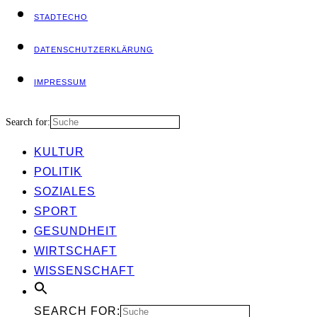
STADT­ECHO
DATEN­SCHUTZ­ER­KLÄ­RUNG
IMPRES­SUM
Search for:
KUL­TUR
POLI­TIK
SOZIA­LES
SPORT
GESUND­HEIT
WIRT­SCHAFT
WIS­SEN­SCHAFT
SEARCH FOR: