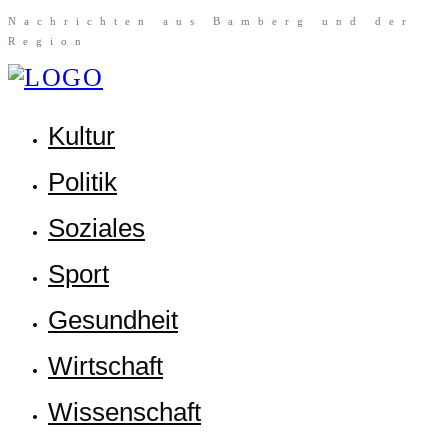
Nach­rich­ten aus Bam­berg und der
Region
Kul­tur
Poli­tik
Sozia­les
Sport
Gesund­heit
Wirt­schaft
Wis­sen­schaft