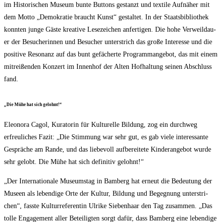
im His­to­ri­schen Muse­um bun­te But­tons gestanzt und tex­ti­le Auf­nä­her mit
dem Mot­to „Demo­kra­tie braucht Kunst“ gestal­tet. In der Staats­bi­blio­thek
konn­ten jun­ge Gäs­te krea­ti­ve Lese­zei­chen anfer­ti­gen. Die hohe Ver­weil­dau­
er der Besu­che­rin­nen und Besu­cher unter­strich das gro­ße Inter­es­se und die
posi­ti­ve Reso­nanz auf das bunt gefä­cher­te Pro­gramm­an­ge­bot, das mit einem
mit­rei­ßen­den Kon­zert im Innen­hof der Alten Hof­hal­tung sei­nen Abschluss
fand.
„Die Mühe hat sich gelohnt!“
Eleo­no­ra Cagol, Kura­to­rin für Kul­tu­rel­le Bil­dung, zog ein durch­weg
erfreu­li­ches Fazit: „Die Stim­mung war sehr gut, es gab vie­le inter­es­san­te
Gesprä­che am Ran­de, und das lie­be­voll auf­be­rei­te­te Kin­der­an­ge­bot wur­de
sehr gelobt. Die Mühe hat sich defi­ni­tiv gelohnt!“
„Der Inter­na­tio­na­le Muse­ums­tag in Bam­berg hat erneut die Bedeu­tung der
Muse­en als leben­di­ge Orte der Kul­tur, Bil­dung und Begeg­nung unter­stri­
chen“, fass­te Kul­tur­re­fe­ren­tin Ulri­ke Sie­ben­haar den Tag zusam­men. „Das
tol­le Enga­ge­ment aller Betei­lig­ten sorgt dafür, dass Bam­berg eine leben­di­ge