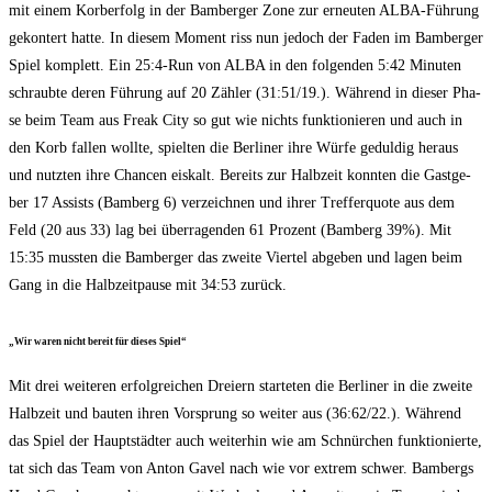
mit einem Korb­er­folg in der Bam­ber­ger Zone zur erneu­ten ALBA-Füh­rung
gekon­tert hat­te. In die­sem Moment riss nun jedoch der Faden im Bam­ber­ger
Spiel kom­plett. Ein 25:4‑Run von ALBA in den fol­gen­den 5:42 Minu­ten
schraub­te deren Füh­rung auf 20 Zäh­ler (31:51/19.). Wäh­rend in die­ser Pha­
se beim Team aus Freak City so gut wie nichts funk­tio­nie­ren und auch in
den Korb fal­len woll­te, spiel­ten die Ber­li­ner ihre Wür­fe gedul­dig her­aus
und nutz­ten ihre Chan­cen eis­kalt. Bereits zur Halb­zeit konn­ten die Gast­ge­
ber 17 Assists (Bam­berg 6) ver­zeich­nen und ihrer Tref­fer­quo­te aus dem
Feld (20 aus 33) lag bei über­ra­gen­den 61 Pro­zent (Bam­berg 39%). Mit
15:35 muss­ten die Bam­ber­ger das zwei­te Vier­tel abge­ben und lagen beim
Gang in die Halb­zeit­pau­se mit 34:53 zurück.
„Wir waren nicht bereit für die­ses Spiel“
Mit drei wei­te­ren erfolg­rei­chen Drei­ern star­te­ten die Ber­li­ner in die zwei­te
Halb­zeit und bau­ten ihren Vor­sprung so wei­ter aus (36:62/22.). Wäh­rend
das Spiel der Haupt­städ­ter auch wei­ter­hin wie am Schnür­chen funk­tio­nier­te,
tat sich das Team von Anton Gavel nach wie vor extrem schwer. Bam­bergs