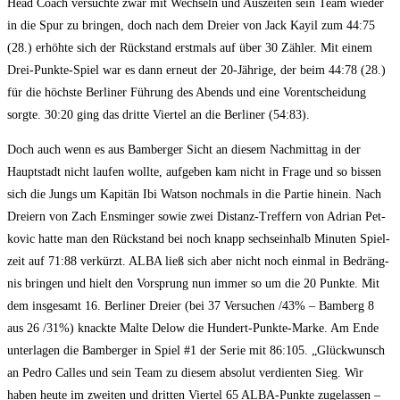
Head Coach ver­such­te zwar mit Wech­seln und Aus­zei­ten sein Team wie­der
in die Spur zu brin­gen, doch nach dem Drei­er von Jack Kay­il zum 44:75
(28.) erhöh­te sich der Rück­stand erst­mals auf über 30 Zäh­ler. Mit einem
Drei-Punk­te-Spiel war es dann erneut der 20-Jäh­ri­ge, der beim 44:78 (28.)
für die höchs­te Ber­li­ner Füh­rung des Abends und eine Vor­ent­schei­dung
sorg­te. 30:20 ging das drit­te Vier­tel an die Ber­li­ner (54:83).
Doch auch wenn es aus Bam­ber­ger Sicht an die­sem Nach­mit­tag in der
Haupt­stadt nicht lau­fen woll­te, auf­ge­ben kam nicht in Fra­ge und so bis­sen
sich die Jungs um Kapi­tän Ibi Wat­son noch­mals in die Par­tie hin­ein. Nach
Drei­ern von Zach Ens­min­ger sowie zwei Distanz-Tref­fern von Adri­an Pet­
ko­vic hat­te man den Rück­stand bei noch knapp sechs­ein­halb Minu­ten Spiel­
zeit auf 71:88 ver­kürzt. ALBA ließ sich aber nicht noch ein­mal in Bedräng­
nis brin­gen und hielt den Vor­sprung nun immer so um die 20 Punk­te. Mit
dem ins­ge­samt 16. Ber­li­ner Drei­er (bei 37 Ver­su­chen /​43% – Bam­berg 8
aus 26 /​31%) knack­te Mal­te Delow die Hun­dert-Punk­te-Mar­ke. Am Ende
unter­la­gen die Bam­ber­ger in Spiel #1 der Serie mit 86:105. „Glück­wunsch
an Pedro Cal­les und sein Team zu die­sem abso­lut ver­dien­ten Sieg. Wir
haben heu­te im zwei­ten und drit­ten Vier­tel 65 ALBA-Punk­te zuge­las­sen –