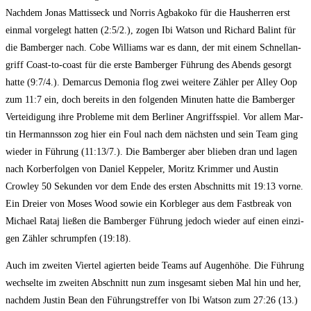
Nach­dem Jonas Mat­tiss­eck und Nor­ris Agba­ko­ko für die Haus­her­ren erst
ein­mal vor­ge­legt hat­ten (2:5/2.), zogen Ibi Wat­son und Richard Bal­int für
die Bam­ber­ger nach. Cobe Wil­liams war es dann, der mit einem Schnell­an­
griff Coast-to-coast für die ers­te Bam­ber­ger Füh­rung des Abends gesorgt
hat­te (9:7/4.). Demar­cus Demo­nia flog zwei wei­te­re Zäh­ler per Alley Oop
zum 11:7 ein, doch bereits in den fol­gen­den Minu­ten hat­te die Bam­ber­ger
Ver­tei­di­gung ihre Pro­ble­me mit dem Ber­li­ner Angriffs­spiel. Vor allem Mar­
tin Her­manns­son zog hier ein Foul nach dem nächs­ten und sein Team ging
wie­der in Füh­rung (11:13/7.). Die Bam­ber­ger aber blie­ben dran und lagen
nach Korb­er­fol­gen von Dani­el Kep­pe­l­er, Moritz Krim­mer und Aus­tin
Crow­ley 50 Sekun­den vor dem Ende des ers­ten Abschnitts mit 19:13 vor­ne.
Ein Drei­er von Moses Wood sowie ein Korb­le­ger aus dem Fast­break von
Micha­el Rataj lie­ßen die Bam­ber­ger Füh­rung jedoch wie­der auf einen ein­zi­
gen Zäh­ler schrump­fen (19:18).
Auch im zwei­ten Vier­tel agier­ten bei­de Teams auf Augen­hö­he. Die Füh­rung
wech­sel­te im zwei­ten Abschnitt nun zum ins­ge­samt sie­ben Mal hin und her,
nach­dem Jus­tin Bean den Füh­rungs­tref­fer von Ibi Wat­son zum 27:26 (13.)