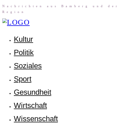
Nach­rich­ten aus Bam­berg und der
Region
Kul­tur
Poli­tik
Sozia­les
Sport
Gesund­heit
Wirt­schaft
Wis­sen­schaft