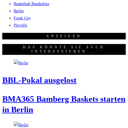
Basketball Bundesliga
Berlin
Freak City
Playoffs
ANZEI­GEN
DAS KÖNNTE SIE AUCH
INTERESSIEREN...
BBL-Pokal aus­ge­lost
BMA365 Bam­berg Bas­kets star­ten
in Berlin