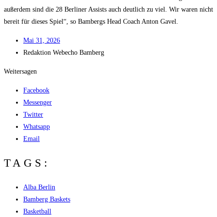
außer­dem sind die 28 Ber­li­ner Assists auch deut­lich zu viel. Wir waren nicht
bereit für die­ses Spiel“, so Bam­bergs Head Coach Anton Gavel.
Mai 31, 2026
Redak­ti­on
Web­echo Bamberg
Weitersagen
Facebook
Messenger
Twitter
Whatsapp
Email
TAGS:
Alba Berlin
Bamberg Baskets
Basketball