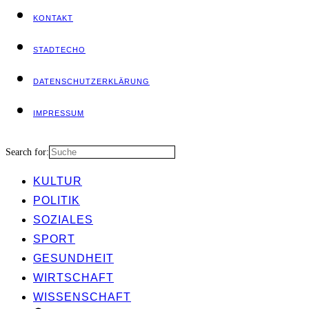
KON­TAKT
STADT­ECHO
DATEN­SCHUTZ­ER­KLÄ­RUNG
IMPRES­SUM
Search for:
KUL­TUR
POLI­TIK
SOZIA­LES
SPORT
GESUND­HEIT
WIRT­SCHAFT
WIS­SEN­SCHAFT