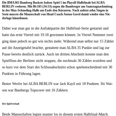
Die BMA365 Bam­berg Bas­kets haben Spiel 1 im Play­off-Halb­fi­na­le bei ALBA
BERLIN ver­lo­ren. Mit 86:105 (34:53) zogen die Bam­ber­ger am Sams­tag­nach­mit­tag
in der Max-Schme­ling-Hal­le am Ende den Kür­ze­ren. Nach zuletzt zehn Sie­gen in
Serie muss­te die Mann­schaft von Head Coach Anton Gavel damit wie­der eine Nie­
der­la­ge hinnehmen.
Dabei war man gut in die Auf­takt­par­tie der Halb­fi­nal-Serie gestar­tet und
hat­te das ers­te Vier­tel mit 19:18 gewin­nen kön­nen. In Vier­tel Num­mer zwei
ging dann jedoch so gut wie nichts mehr. Wäh­rend man selbst nur 15 Zäh­ler
auf die Anzei­ge­ta­fel brach­te, gestat­te­te man ALBA 35 Punk­te und lag zur
Pau­se bereits deut­lich zurück. Auch im drit­ten Abschnitt konn­te man den
Spiel­fluss der Ber­li­ner nicht stop­pen, die noch­mals 30 Zäh­ler erziel­ten und
so kurz vor dem Start des Schluss­ab­schnitts schon spiel­ent­schei­dend mit 30
Punk­ten in Füh­rung lagen.
Bes­ter Wer­fer bei ALBA BERLIN war Jack Kay­il mit 18 Punk­ten. Ibi Wat­
son war Bam­bergs Tops­corer mit 16 Zählern.
Der Spiel­ver­lauf
Bei­de Mann­schaf­ten leg­ten mun­ter los in die­sem ers­ten Halb­fi­nal-Match.