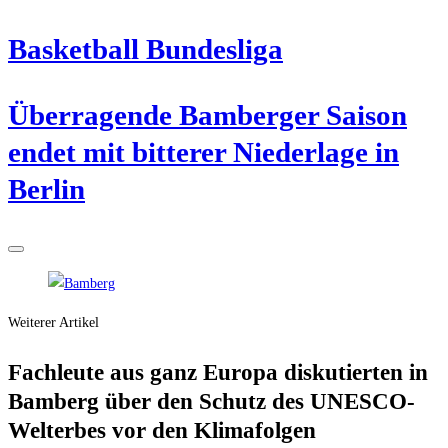
Bas­ket­ball Bundesliga
Über­ra­gen­de Bam­ber­ger Sai­son
endet mit bit­te­rer Nie­der­la­ge in
Berlin
Weiterer Artikel
Fach­leu­te aus ganz Euro­pa dis­ku­tier­ten in
Bam­berg über den Schutz des UNESCO-
Welt­erbes vor den Klimafolgen