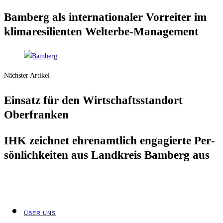
Bam­berg als inter­na­tio­na­ler Vor­rei­ter im
kli­ma­re­si­li­en­ten Welterbe-Management
Nächster Artikel
Ein­satz für den Wirt­schafts­stand­ort
Oberfranken
IHK zeich­net ehren­amt­lich enga­gier­te Per­
sön­lich­kei­ten aus Land­kreis Bam­berg aus
ÜBER UNS