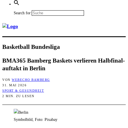
Search for:
Bas­ket­ball Bundesliga
BMA365 Bam­berg Bas­kets ver­lie­ren Halb­fi­nal­
auf­takt in Berlin
VON
WEBECHO BAMBERG
31. MAI 2026
SPORT & GESUNDHEIT
2 MIN. ZU LESEN
Symbolbild, Foto: Pixabay