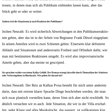
tio­nen, in denen man sich als Publi­kum ein­bin­den las­sen kann, aber das
Stück geht so oder so weiter.
Ändern sich die Situa­tio­nen je nach Reak­ti­on des Publikums?
Jochen Neu­r­a­th: Es wird sicher­lich Abwei­chun­gen in den Publi­kums­re­ak­tio­
nen geben, aber das ist in der Arbeit von Regis­seur Frank Düwel ein­ge­plant.
In sei­nen Antei­len wird es zwei Schie­nen geben: Einer­seits klar defi­nier­te
Abläu­fe und Situa­tio­nen und ande­rer­seits Frei­heit und Offen­heit dafür, wie
man mit bestimm­ten Reak­tio­nen umgeht. Es wird also impro­vi­sa­to­ri­sche
Antei­le geben, aber das meis­te ist gescripted.
Sie spra­chen vor­hin von einem Kaf­ka-Gefühl. Der Roman erzeugt das­sel­be durch The­ma­ti­ken des Schei­tern
oder Ver­lo­ren­ge­hens in Büro­kra­tie. Wie gehen Sie dar­auf ein?
Jochen Neu­r­a­th: Der Reiz an Kaf­kas Pro­sa besteht für mich unter ande­rem
dar­in, dass mit extrem kla­rer Spra­che Din­ge beschrie­ben wer­den, die man
sich zwar plas­tisch vor­stel­len kann, deren Sinn sich aber nicht erschließt. So
ähn­lich ver­su­chen wir es auch. Jede Situa­ti­on, die wir in der Vil­la erschaf­
fen, jeder Klang und alles Musi­ka­li­sche, das pas­siert, ist voll­kom­men klar