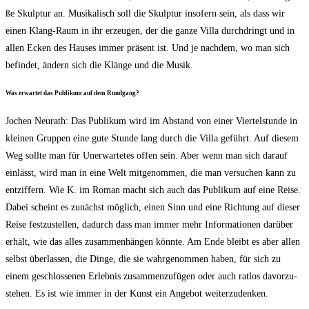
ße Skulp­tur an. Musi­ka­lisch soll die Skulp­tur inso­fern sein, als dass wir
einen Klang-Raum in ihr erzeu­gen, der die gan­ze Vil­la durch­dringt und in
allen Ecken des Hau­ses immer prä­sent ist. Und je nach­dem, wo man sich
befin­det, ändern sich die Klän­ge und die Musik.
Was erwar­tet das Publi­kum auf dem Rundgang?
Jochen Neu­r­a­th: Das Publi­kum wird im Abstand von einer Vier­tel­stun­de in
klei­nen Grup­pen eine gute Stun­de lang durch die Vil­la geführt. Auf die­sem
Weg soll­te man für Uner­war­te­tes offen sein. Aber wenn man sich dar­auf
ein­lässt, wird man in eine Welt mit­ge­nom­men, die man ver­su­chen kann zu
ent­zif­fern. Wie K. im Roman macht sich auch das Publi­kum auf eine Rei­se.
Dabei scheint es zunächst mög­lich, einen Sinn und eine Rich­tung auf die­ser
Rei­se fest­zu­stel­len, dadurch dass man immer mehr Infor­ma­tio­nen dar­über
erhält, wie das alles zusam­men­hän­gen könn­te. Am Ende bleibt es aber allen
selbst über­las­sen, die Din­ge, die sie wahr­ge­nom­men haben, für sich zu
einem geschlos­se­nen Erleb­nis zusam­men­zu­fü­gen oder auch rat­los davor­zu­
ste­hen. Es ist wie immer in der Kunst ein Ange­bot weiterzudenken.