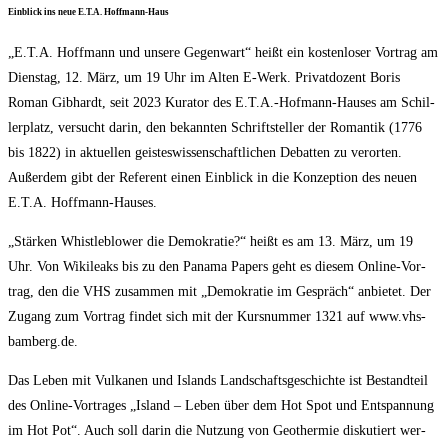
Ein­blick ins neue E.T.A. Hoffmann-Haus
„E.T.A. Hoff­mann und unse­re Gegen­wart“ heißt ein kos­ten­lo­ser Vor­trag am
Diens­tag, 12. März, um 19 Uhr im Alten E‑Werk. Pri­vat­do­zent Boris
Roman Gib­hardt, seit 2023 Kura­tor des E.T.A.-Hofmann-Hauses am Schil­
ler­platz, ver­sucht dar­in, den bekann­ten Schrift­stel­ler der Roman­tik (1776
bis 1822) in aktu­el­len geis­tes­wis­sen­schaft­li­chen Debat­ten zu ver­or­ten.
Außer­dem gibt der Refe­rent einen Ein­blick in die Kon­zep­ti­on des neu­en
E.T.A. Hoffmann-Hauses.
„Stär­ken Whist­le­b­lower die Demo­kra­tie?“ heißt es am 13. März, um 19
Uhr. Von Wiki­leaks bis zu den Pana­ma Papers geht es die­sem Online-Vor­
trag, den die VHS zusam­men mit „Demo­kra­tie im Gespräch“ anbie­tet. Der
Zugang zum Vor­trag fin­det sich mit der Kurs­num­mer 1321 auf www.vhs-
bamberg.de.
Das Leben mit Vul­ka­nen und Islands Land­schafts­ge­schich­te ist Bestand­teil
des Online-Vor­tra­ges „Island – Leben über dem Hot Spot und Ent­span­nung
im Hot Pot“. Auch soll dar­in die Nut­zung von Geo­ther­mie dis­ku­tiert wer­