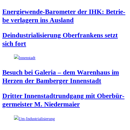
Ener­gie­wen­de-Baro­me­ter der IHK: Betrie­
be ver­la­gern ins Ausland
Deindus­tria­li­sie­rung Ober­fran­kens setzt
sich fort
Besuch bei Gale­ria – dem Waren­haus im
Her­zen der Bam­ber­ger Innenstadt
Drit­ter Innen­stadt­rund­gang mit Ober­bür­
ger­meis­ter M. Niedermaier