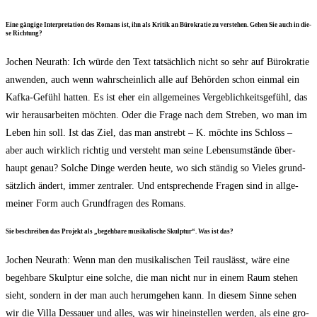
Eine gän­gi­ge Inter­pre­ta­ti­on des Romans ist, ihn als Kri­tik an Büro­kra­tie zu ver­ste­hen. Gehen Sie auch in die­
se Richtung?
Jochen Neu­r­a­th: Ich wür­de den Text tat­säch­lich nicht so sehr auf Büro­kra­tie
anwen­den, auch wenn wahr­schein­lich alle auf Behör­den schon ein­mal ein
Kaf­ka-Gefühl hat­ten. Es ist eher ein all­ge­mei­nes Ver­geb­lich­keits­ge­fühl, das
wir her­aus­ar­bei­ten möch­ten. Oder die Fra­ge nach dem Stre­ben, wo man im
Leben hin soll. Ist das Ziel, das man anstrebt – K. möch­te ins Schloss –
aber auch wirk­lich rich­tig und ver­steht man sei­ne Lebens­um­stän­de über­
haupt genau? Sol­che Din­ge wer­den heu­te, wo sich stän­dig so Vie­les grund­
sätz­lich ändert, immer zen­tra­ler. Und ent­spre­chen­de Fra­gen sind in all­ge­
mei­ner Form auch Grund­fra­gen des Romans.
Sie beschrei­ben das Pro­jekt als „begeh­ba­re musi­ka­li­sche Skulp­tur“. Was ist das?
Jochen Neu­r­a­th: Wenn man den musi­ka­li­schen Teil raus­lässt, wäre eine
begeh­ba­re Skulp­tur eine sol­che, die man nicht nur in einem Raum ste­hen
sieht, son­dern in der man auch her­um­ge­hen kann. In die­sem Sin­ne sehen
wir die Vil­la Des­sau­er und alles, was wir hin­ein­stel­len wer­den, als eine gro­