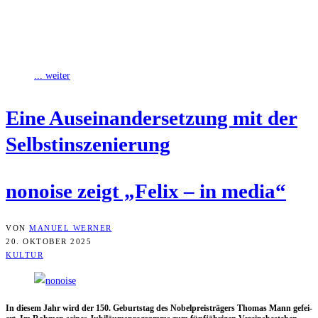
Rainer Maria Rilkes zehnteiliges Gedichtwerk „Duineser Elegien“ ist
in seiner sprachlichen Komplexität und seinen verschlungenen
Gedankengängen wie geschaffen für eine Interpretation durch
... weiter
Eine Aus­ein­an­der­set­zung mit der
Selbstinszenierung
nonoi­se zeigt „Felix – in media“
VON
MANUEL WERNER
20. OKTOBER 2025
KULTUR
In die­sem Jahr wird der 150. Geburts­tag des Nobel­preis­trä­gers Tho­mas Mann gefei­