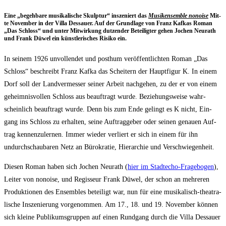
Eine „begeh­ba­re musi­ka­li­sche Skulp­tur“ insze­niert das
Musik­ensem­ble nonoi­se
Mit­
te Novem­ber in der Vil­la Des­sau­er. Auf der Grund­la­ge von Franz Kaf­kas Roman
„Das Schloss“ und unter Mit­wir­kung dut­zen­der Betei­lig­ter gehen Jochen Neu­r­a­th
und Frank Düwel ein künst­le­ri­sches Risi­ko ein.
In sei­nem 1926 unvoll­endet und post­hum ver­öf­fent­lich­ten Roman „Das
Schloss“ beschreibt Franz Kaf­ka das Schei­tern der Haupt­fi­gur K. In einem
Dorf soll der Land­ver­mes­ser sei­ner Arbeit nach­ge­hen, zu der er von einem
geheim­nis­vol­len Schloss aus beauf­tragt wur­de. Bezie­hungs­wei­se wahr­
schein­lich beauf­tragt wur­de. Denn bis zum Ende gelingt es K nicht, Ein­
gang ins Schloss zu erhal­ten, sei­ne Auf­trag­ge­ber oder sei­nen genau­en Auf­
trag ken­nen­zu­ler­nen. Immer wie­der ver­liert er sich in einem für ihn
undurch­schau­ba­ren Netz an Büro­kra­tie, Hier­ar­chie und Verschwiegenheit.
Die­sen Roman haben sich Jochen Neu­r­a­th (
hier im Stadt­echo-Fra­ge­bo­gen
),
Lei­ter von nonoi­se, und Regis­seur Frank Düwel, der schon an meh­re­ren
Pro­duk­tio­nen des Ensem­bles betei­ligt war, nun für eine musi­ka­lisch-thea­tra­
li­sche Insze­nie­rung vor­ge­nom­men. Am 17., 18. und 19. Novem­ber kön­nen
sich klei­ne Publi­kums­grup­pen auf einen Rund­gang durch die Vil­la Des­sau­er