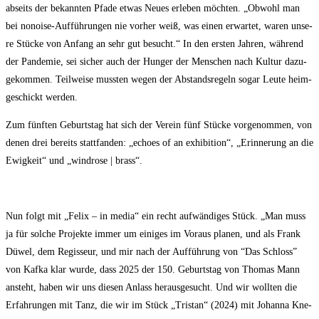
abseits der bekann­ten Pfa­de etwas Neu­es erle­ben möch­ten. „Obwohl man
bei nonoi­se-Auf­füh­run­gen nie vor­her weiß, was einen erwar­tet, waren unse­
re Stü­cke von Anfang an sehr gut besucht.“ In den ers­ten Jah­ren, wäh­rend
der Pan­de­mie, sei sicher auch der Hun­ger der Men­schen nach Kul­tur dazu­
ge­kom­men. Teil­wei­se muss­ten wegen der Abstands­re­geln sogar Leu­te heim­
ge­schickt werden.
Zum fünf­ten Geburts­tag hat sich der Ver­ein fünf Stü­cke vor­ge­nom­men, von
denen drei bereits statt­fan­den: „echo­es of an exhi­bi­ti­on“, „Erin­ne­rung an die
Ewig­keit“ und „wind­ro­se | brass“.
Nun folgt mit „Felix – in media“ ein recht auf­wän­di­ges Stück. „Man muss
ja für sol­che Pro­jek­te immer um eini­ges im Vor­aus pla­nen, und als Frank
Düwel, dem Regis­seur, und mir nach der Auf­füh­rung von “Das Schloss”
von Kaf­ka klar wur­de, dass 2025 der 150. Geburts­tag von Tho­mas Mann
ansteht, haben wir uns die­sen Anlass her­aus­ge­sucht. Und wir woll­ten die
Erfah­run­gen mit Tanz, die wir im Stück „Tris­tan“ (2024) mit Johan­na Kne­