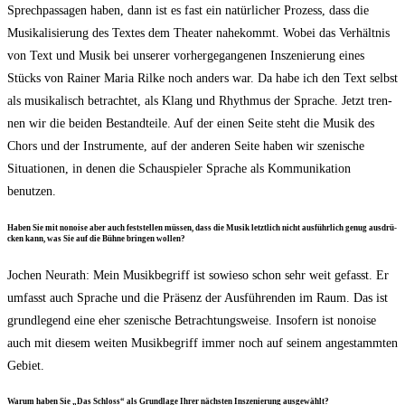
Sprech­pas­sa­gen haben, dann ist es fast ein natür­li­cher Pro­zess, dass die
Musi­ka­li­sie­rung des Tex­tes dem Thea­ter nahe­kommt. Wobei das Ver­hält­nis
von Text und Musik bei unse­rer vor­her­ge­gan­ge­nen Insze­nie­rung eines
Stücks von Rai­ner Maria Ril­ke noch anders war. Da habe ich den Text selbst
als musi­ka­lisch betrach­tet, als Klang und Rhyth­mus der Spra­che. Jetzt tren­
nen wir die bei­den Bestand­tei­le. Auf der einen Sei­te steht die Musik des
Chors und der Instru­men­te, auf der ande­ren Sei­te haben wir sze­ni­sche
Situa­tio­nen, in denen die Schau­spie­ler Spra­che als Kom­mu­ni­ka­ti­on
benutzen.
Haben Sie mit nonoi­se aber auch fest­stel­len müs­sen, dass die Musik letzt­lich nicht aus­führ­lich genug aus­drü­
cken kann, was Sie auf die Büh­ne brin­gen wollen?
Jochen Neu­r­a­th: Mein Musik­be­griff ist sowie­so schon sehr weit gefasst. Er
umfasst auch Spra­che und die Prä­senz der Aus­füh­ren­den im Raum. Das ist
grund­le­gend eine eher sze­ni­sche Betrach­tungs­wei­se. Inso­fern ist nonoi­se
auch mit die­sem wei­ten Musik­be­griff immer noch auf sei­nem ange­stamm­ten
Gebiet.
War­um haben Sie „Das Schloss“ als Grund­la­ge Ihrer nächs­ten Insze­nie­rung ausgewählt?