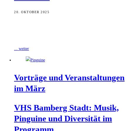
20. OKTOBER 2025
In diesem Jahr wird der 150. Geburtstag des Nobelpreisträgers
Thomas Mann gefeiert. Im Rahmen seines Jubiläumsprogramms zum
fünfjährigen Vereinsbestehen setzt sich der
... weiter
Vor­trä­ge und Ver­an­stal­tun­gen
im März
VHS Bam­berg Stadt: Musik,
Pin­gui­ne und Diver­si­tät im
Programm