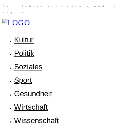
Nach­rich­ten aus Bam­berg und der
Region
Kul­tur
Poli­tik
Sozia­les
Sport
Gesund­heit
Wirt­schaft
Wis­sen­schaft