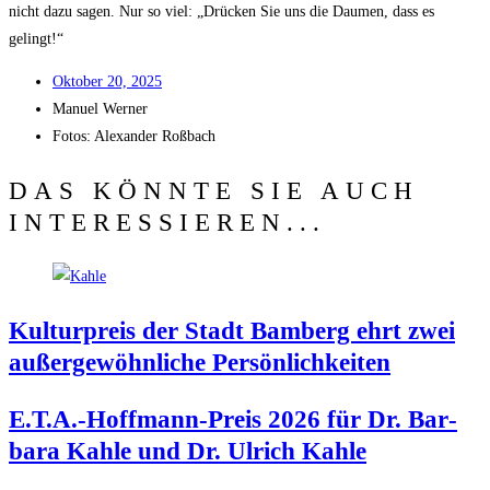
nicht dazu sagen. Nur so viel: „Drü­cken Sie uns die Dau­men, dass es
gelingt!“
Okto­ber 20, 2025
Manu­el Werner
Fotos: Alex­an­der Roßbach
DAS KÖNNTE SIE AUCH
INTERESSIEREN...
Kul­tur­preis der Stadt Bam­berg ehrt zwei
außer­ge­wöhn­li­che Persönlichkeiten
E.T.A.-Hoffmann-Preis 2026 für Dr. Bar­
ba­ra Kah­le und Dr. Ulrich Kahle