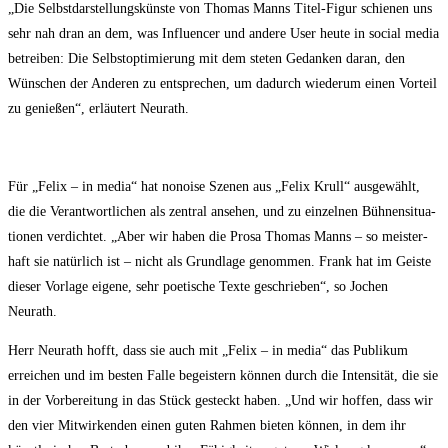
„Die Selbst­dar­stel­lungs­küns­te von Tho­mas Manns Titel-Figur schie­nen uns
sehr nah dran an dem, was Influen­cer und ande­re User heu­te in social media
betrei­ben: Die Selbst­op­ti­mie­rung mit dem ste­ten Gedan­ken dar­an, den
Wün­schen der Ande­ren zu ent­spre­chen, um dadurch wie­der­um einen Vor­teil
zu genie­ßen“, erläu­tert Neurath.
Für „Felix – in media“ hat nonoi­se Sze­nen aus „Felix Krull“ aus­ge­wählt,
die die Ver­ant­wort­li­chen als zen­tral anse­hen, und zu ein­zel­nen Büh­nen­si­tua­
tio­nen ver­dich­tet. „Aber wir haben die Pro­sa Tho­mas Manns – so meis­ter­
haft sie natür­lich ist – nicht als Grund­la­ge genom­men. Frank hat im Geis­te
die­ser Vor­la­ge eige­ne, sehr poe­ti­sche Tex­te geschrie­ben“, so Jochen
Neurath.
Herr Neu­r­a­th hofft, dass sie auch mit „Felix – in media“ das Publi­kum
errei­chen und im bes­ten Fal­le begeis­tern kön­nen durch die Inten­si­tät, die sie
in der Vor­be­rei­tung in das Stück gesteckt haben. „Und wir hof­fen, dass wir
den vier Mit­wir­ken­den einen guten Rah­men bie­ten kön­nen, in dem ihr