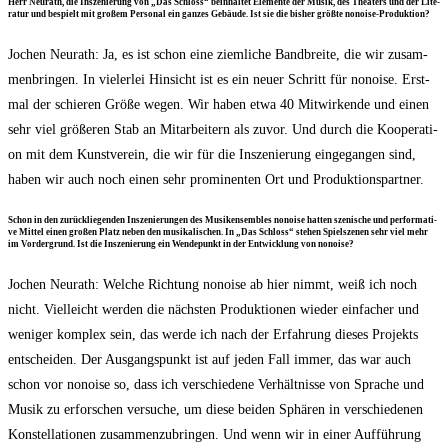
Herr Neu­r­a­th, die Insze­nie­rung von „Das Schloss“ beinhal­tet Ele­men­te der Musik, des Thea­ters und der Lite­
ra­tur und bespielt mit gro­ßem Per­so­nal ein gan­zes Gebäu­de. Ist sie die bis­her größ­te nonoise-Produktion?
Jochen Neu­r­a­th: Ja, es ist schon eine ziem­li­che Band­brei­te, die wir zusam­
men­brin­gen. In vie­ler­lei Hin­sicht ist es ein neu­er Schritt für nonoi­se. Erst­
mal der schie­ren Grö­ße wegen. Wir haben etwa 40 Mit­wir­ken­de und einen
sehr viel grö­ße­ren Stab an Mit­ar­bei­tern als zuvor. Und durch die Koope­ra­ti­
on mit dem Kunst­ver­ein, die wir für die Insze­nie­rung ein­ge­gan­gen sind,
haben wir auch noch einen sehr pro­mi­nen­ten Ort und Produktionspartner.
Schon in den zurück­lie­gen­den Insze­nie­run­gen des Musik­ensem­bles nonoi­se hat­ten sze­ni­sche und per­for­ma­ti­
ve Mit­tel einen gro­ßen Platz neben den musi­ka­li­schen. In „Das Schloss“ ste­hen Spiel­sze­nen sehr viel mehr
im Vor­der­grund. Ist die Insze­nie­rung ein Wen­de­punkt in der Ent­wick­lung von nonoise?
Jochen Neu­r­a­th: Wel­che Rich­tung nonoi­se ab hier nimmt, weiß ich noch
nicht. Viel­leicht wer­den die nächs­ten Pro­duk­tio­nen wie­der ein­fa­cher und
weni­ger kom­plex sein, das wer­de ich nach der Erfah­rung die­ses Pro­jekts
ent­schei­den. Der Aus­gangs­punkt ist auf jeden Fall immer, das war auch
schon vor nonoi­se so, dass ich ver­schie­de­ne Ver­hält­nis­se von Spra­che und
Musik zu erfor­schen ver­su­che, um die­se bei­den Sphä­ren in ver­schie­de­nen
Kon­stel­la­tio­nen zusam­men­zu­brin­gen. Und wenn wir in einer Auf­füh­rung