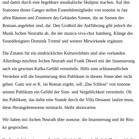
und damit durch eine begeh­ba­re musi­ka­li­sche Skulp­tur machen. Auf den
Sta­tio­nen die­ses Gan­ges stel­len Ensem­ble­mit­glie­der von nonoi­se in fast
allen Räu­men und Zim­mern des Gebäu­des Sze­nen, die an Sze­nen des
Romans ange­lehnt sind, dar. Den Groß­teil der Auf­füh­rung gibt jedoch die
Musik Jochen Neu­r­a­ths ab, die der musi­ca-viva-chor bam­berg, Klän­ge des
Sound­de­si­gners Domi­nik Tre­mel und wei­te­re Mit­wir­ken­de ergänzen.
Die Zuta­ten für ein ein­drück­li­ches Kul­tur­er­leb­nis sind also vor­han­den.
Aller­dings möch­ten Jochen Neu­r­a­th und Frank Düwel mit der Insze­nie­rung
auch ein gewis­ses Kaf­ka-Gefühl ver­mit­teln. Hil­fe zum schluss­end­li­chen
Ver­ste­hen will die Insze­nie­rung dem Publi­kum in die­sem Sin­ne aber nicht
geben. Ganz wie es K. im Roman ergeht, soll „Das Schloss“ von nonoi­se
sei­nem Publi­kum ein Gefühl der Sinn- und Ver­geb­lich­keit ver­mit­teln. Ob
das Publi­kum, das dafür eine Stun­de durch die Vil­la Des­sau­er lau­fen muss,
die­se Her­an­ge­hens­wei­se mit­macht, bleibt abzuwarten.
Wir haben mit Jochen Neu­r­a­th über nonoi­se, die Insze­nie­rung und ihr Risi­
ko gesprochen.