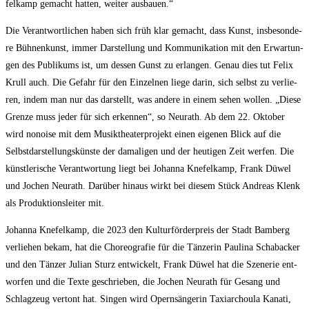
fel­kamp gemacht hat­ten, wei­ter ausbauen.“
Die Ver­ant­wort­li­chen haben sich früh klar gemacht, dass Kunst, ins­be­son­de­
re Büh­nen­kunst, immer Dar­stel­lung und Kom­mu­ni­ka­ti­on mit den Erwar­tun­
gen des Publi­kums ist, um des­sen Gunst zu erlan­gen. Genau dies tut Felix
Krull auch. Die Gefahr für den Ein­zel­nen lie­ge dar­in, sich selbst zu ver­lie­
ren, indem man nur das dar­stellt, was ande­re in einem sehen wol­len. „Die­se
Gren­ze muss jeder für sich erken­nen“, so Neu­r­a­th. Ab dem 22. Okto­ber
wird nonoi­se mit dem Musik­thea­ter­pro­jekt einen eige­nen Blick auf die
Selbst­dar­stel­lungs­küns­te der dama­li­gen und der heu­ti­gen Zeit wer­fen. Die
künst­le­ri­sche Ver­ant­wor­tung liegt bei Johan­na Kne­fel­kamp, Frank Düwel
und Jochen Neu­r­a­th. Dar­über hin­aus wirkt bei die­sem Stück Andre­as Klenk
als Pro­duk­ti­ons­lei­ter mit.
Johan­na Kne­fel­kamp, die 2023 den Kul­tur­för­der­preis der Stadt Bam­berg
ver­lie­hen bekam, hat die Cho­reo­gra­fie für die Tän­ze­rin Pau­li­na Scha­back­er
und den Tän­zer Juli­an Sturz ent­wi­ckelt, Frank Düwel hat die Sze­ne­rie ent­
wor­fen und die Tex­te geschrie­ben, die Jochen Neu­r­a­th für Gesang und
Schlag­zeug ver­tont hat. Sin­gen wird Opern­sän­ge­rin Taxi­ar­chou­la Kana­ti,