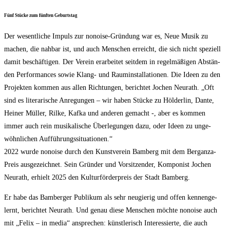
Fünf Stü­cke zum fünf­ten Geburtstag
Der wesent­li­che Impuls zur nonoi­se-Grün­dung war es, Neue Musik zu
machen, die nah­bar ist, und auch Men­schen erreicht, die sich nicht spe­zi­ell
damit beschäf­ti­gen. Der Ver­ein erar­bei­tet seit­dem in regel­mä­ßi­gen Abstän­
den Per­for­man­ces sowie Klang- und Raum­in­stal­la­tio­nen. Die Ideen zu den
Pro­jek­ten kom­men aus allen Rich­tun­gen, berich­tet Jochen Neu­r­a­th. „Oft
sind es lite­ra­ri­sche Anre­gun­gen – wir haben Stü­cke zu Höl­der­lin, Dan­te,
Hei­ner Mül­ler, Ril­ke, Kaf­ka und ande­ren gemacht -, aber es kom­men
immer auch rein musi­ka­li­sche Über­le­gun­gen dazu, oder Ideen zu unge­
wöhn­li­chen Auf­füh­rungs­si­tua­tio­nen.“
2022 wur­de nonoi­se durch den Kunst­ver­ein Bam­berg mit dem Bergan­za-
Preis aus­ge­zeich­net. Sein Grün­der und Vor­sit­zen­der, Kom­po­nist Jochen
Neu­r­a­th, erhielt 2025 den Kul­tur­för­der­preis der Stadt Bamberg.
Er habe das Bam­ber­ger Publi­kum als sehr neu­gie­rig und offen ken­nen­ge­
lernt, berich­tet Neu­r­a­th. Und genau die­se Men­schen möch­te nonoi­se auch
mit „Felix – in media“ anspre­chen: künst­le­risch Inter­es­sier­te, die auch