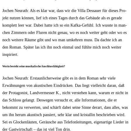
Jochen Neu­r­a­th: Als es klar war, dass wir die Vil­la Des­sau­er für die­ses Pro­
jekt nut­zen kön­nen, lief ich eines Tages durch das Gebäu­de als es gera­de
kom­plett leer war. Dabei hat­te ich so ein Kaf­ka-Gefühl. Ich wuss­te in man­
chen Zim­mern oder Flu­ren nicht genau, wo es noch wei­ter geht oder wo es
noch wei­te­re Räu­me gibt und wo man umkeh­ren muss. Da dach­te ich an
den Roman. Spä­ter las ich ihn noch ein­mal und fühl­te mich noch wei­ter
inspiriert.
Wor­in besteht sei­ne musi­ka­li­sche Anschlussfähigkeit?
Jochen Neu­r­a­th: Erstaun­li­cher­wei­se gibt es in dem Roman sehr vie­le
Erwäh­nun­gen von akus­ti­schen Ein­drü­cken. Das liegt viel­leicht dar­an, daß
der Prot­ago­nist, Land­ver­mes­ser K., nicht ver­ste­hen kann, war­um er nicht in
das Schloss gelangt. Des­we­gen ver­sucht er, alle Infor­ma­tio­nen, die er
bekommt zu ver­wer­ten, und schärft dabei sei­ne Sin­ne der­art, dass alles, was
um ihn her­um akus­tisch pas­siert, sehr klar und kris­tal­lin beschrie­ben wird.
Sei es Glo­cken­läu­ten, Geräu­sche aus Tele­fon­lei­tun­gen, eigen­ar­ti­ge Lie­der in
der Gast­wirt­schaft – das ist viel Ton drin.