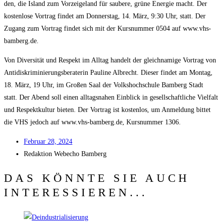
den, die Island zum Vor­zei­ge­land für sau­be­re, grü­ne Ener­gie macht. Der
kos­ten­lo­se Vor­trag fin­det am Don­ners­tag, 14. März, 9:30 Uhr, statt. Der
Zugang zum Vor­trag fin­det sich mit der Kurs­num­mer 0504 auf www.vhs-
bamberg.de.
Von Diver­si­tät und Respekt im All­tag han­delt der gleich­na­mi­ge Vor­trag von
Anti­dis­kri­mi­nie­rungs­be­ra­te­rin Pau­li­ne Albrecht. Die­ser fin­det am Mon­tag,
18. März, 19 Uhr, im Gro­ßen Saal der Volks­hoch­schu­le Bam­berg Stadt
statt. Der Abend soll einen all­tags­na­hen Ein­blick in gesell­schaft­li­che Viel­falt
und Respekt­kul­tur bie­ten. Der Vor­trag ist kos­ten­los, um Anmel­dung bit­tet
die VHS jedoch auf www.vhs-bamberg.de, Kurs­num­mer 1306.
Febru­ar 28, 2024
Redak­ti­on
Web­echo Bamberg
DAS KÖNNTE SIE AUCH
INTERESSIEREN...