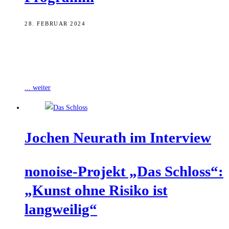
28. FEBRUAR 2024
Die Volkshochschule Bamberg Stadt bietet im März einige
Veranstaltungen an. So stehen unter anderem Musikgeschichte, Frida
Kahlo, Pinguine, das E.T.A. Hoffmann-Haus und
... weiter
Jochen Neu­r­a­th im Interview
nonoi­se-Pro­jekt „Das Schloss“:
„Kunst ohne Risi­ko ist
langweilig“