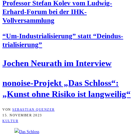
Pro­fes­sor Ste­fan Kolev vom Lud­wig-
Erhard-Forum bei der IHK-
Vollversammlung
“Um-Indus­tria­li­sie­rung” statt “Deindus­
tria­li­sie­rung”
Jochen Neu­r­a­th im Interview
nonoi­se-Pro­jekt „Das Schloss“:
„Kunst ohne Risi­ko ist langweilig“
VON
SEBASTIAN QUENZER
15. NOVEMBER 2023
KULTUR