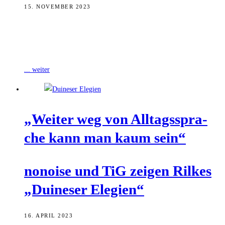
15. NOVEMBER 2023
Eine „begehbare musikalische Skulptur“ inszeniert das
Musikensemble nonoise Mitte November in der Villa Dessauer. Auf
der Grundlage von Franz Kafkas Roman „Das
... weiter
„Wei­ter weg von All­tags­spra­
che kann man kaum sein“
nonoi­se und TiG zei­gen Ril­kes
„Dui­ne­ser Elegien“
16. APRIL 2023