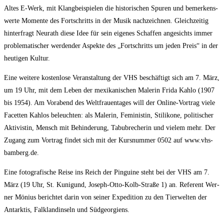
Altes E‑Werk, mit Klang­bei­spie­len die his­to­ri­schen Spu­ren und bemer­kens­
wer­te Momen­te des Fort­schritts in der Musik nach­zeich­nen. Gleich­zei­tig
hin­ter­fragt Neu­r­a­th die­se Idee für sein eige­nes Schaf­fen ange­sichts immer
pro­ble­ma­ti­scher wer­den­der Aspek­te des „Fort­schritts um jeden Preis“ in der
heu­ti­gen Kultur.
Eine wei­te­re kos­ten­lo­se Ver­an­stal­tung der VHS beschäf­tigt sich am 7. März,
um 19 Uhr, mit dem Leben der mexi­ka­ni­schen Male­rin Fri­da Kahlo (1907
bis 1954). Am Vor­abend des Welt­frau­en­ta­ges will der Online-Vor­trag vie­le
Facet­ten Kahl­os beleuch­ten: als Male­rin, Femi­nis­tin, Sti­li­ko­ne, poli­ti­scher
Akti­vis­tin, Mensch mit Behin­de­rung, Tabu­bre­che­rin und vie­lem mehr. Der
Zugang zum Vor­trag fin­det sich mit der Kurs­num­mer 0502 auf www.vhs-
bamberg.de.
Eine foto­gra­fi­sche Rei­se ins Reich der Pin­gui­ne steht bei der VHS am 7.
März (19 Uhr, St. Kuni­gund, Joseph-Otto-Kolb-Stra­ße 1) an. Refe­rent Wer­
ner Möni­us berich­tet dar­in von sei­ner Expe­di­ti­on zu den Tier­wel­ten der
Ant­ark­tis, Falk­land­in­seln und Südgeorgiens.