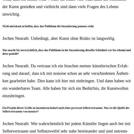
der Kunst genie­ßen und viel­leicht sind dann vie­le Fra­gen des Lebens
unwichtig.
Nicht unris­kant zu hof­fen, dass das Publi­kum die Insze­nie­rung genau­so sieht.
Jochen Neu­r­a­th: Unbe­dingt, aber Kunst ohne Risi­ko ist langweilig.
Was macht Sie zuver­sicht­lich, dass das Publi­kum in der Insze­nie­rung die­sel­be Schön­heit wie Sie erkennt und
die­se genießt?
Jochen Neu­r­a­th: Da ver­traue ich ein biss­chen mei­ner künst­le­ri­schen Erfah­
rung und dar­auf, dass ich mit nonoi­se schon an sehr ver­schie­de­nen Ästhe­ti­
ken gear­bei­tet habe. Dies kann ich hier mit ein­brin­gen. Und dann haben wir
ein wun­der­ba­res Team. Alle haben für sich ein Bedürf­nis, ihr Kunst­wol­len
einzubringen.
Ein Pro­jekt die­ser Grö­ße zu insze­nie­ren bedarf auch eines gewis­sen Selbst­ver­trau­ens. Was ist die Quel­le des
Selbst­ver­trau­ens von nonoise?
Jochen Neu­r­a­th: Wie wahr­schein­lich bei jedem Künst­ler lie­gen auch bei mir
Selbst­ver­trau­en und Selbst­zwei­fel sehr nahe bei­ein­an­der und sind untrenn­