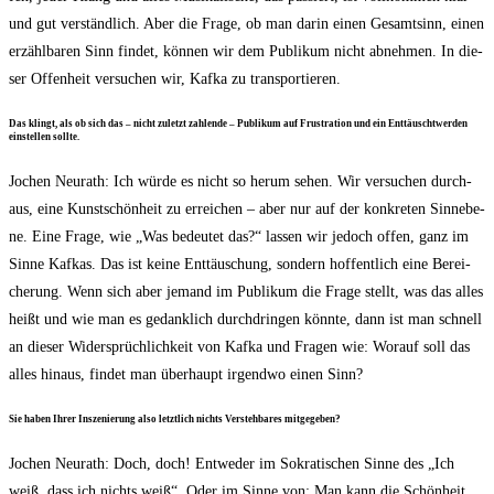
und gut ver­ständ­lich. Aber die Fra­ge, ob man dar­in einen Gesamt­sinn, einen
erzähl­ba­ren Sinn fin­det, kön­nen wir dem Publi­kum nicht abneh­men. In die­
ser Offen­heit ver­su­chen wir, Kaf­ka zu transportieren.
Das klingt, als ob sich das – nicht zuletzt zah­len­de – Publi­kum auf Frus­tra­ti­on und ein Ent­täuscht­wer­den
ein­stel­len sollte.
Jochen Neu­r­a­th: Ich wür­de es nicht so her­um sehen. Wir ver­su­chen durch­
aus, eine Kunst­schön­heit zu errei­chen – aber nur auf der kon­kre­ten Sin­ne­be­
ne. Eine Fra­ge, wie „Was bedeu­tet das?“ las­sen wir jedoch offen, ganz im
Sin­ne Kaf­kas. Das ist kei­ne Ent­täu­schung, son­dern hof­fent­lich eine Berei­
che­rung. Wenn sich aber jemand im Publi­kum die Fra­ge stellt, was das alles
heißt und wie man es gedank­lich durch­drin­gen könn­te, dann ist man schnell
an die­ser Wider­sprüch­lich­keit von Kaf­ka und Fra­gen wie: Wor­auf soll das
alles hin­aus, fin­det man über­haupt irgend­wo einen Sinn?
Sie haben Ihrer Insze­nie­rung also letzt­lich nichts Ver­steh­ba­res mitgegeben?
Jochen Neu­r­a­th: Doch, doch! Ent­we­der im Sokra­ti­schen Sin­ne des „Ich
weiß, dass ich nichts weiß“. Oder im Sin­ne von: Man kann die Schön­heit