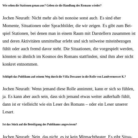
Wie sehen die Sta­tio­nen genau aus? Geben sie die Hand­lung des Romans wieder?
Jochen Neu­r­a­th: Nicht mehr als bei nonoi­se sonst auch. Es sind eher
Momen­te, Situa­tio­nen oder Sprach­bil­der, die wir zei­gen. Es gibt zum Bei­
spiel Sta­tio­nen, bei denen man in einem Raum mit Dar­stel­lern zusam­men ist
und deren Akti­vi­tä­ten unmit­tel­bar erlebt und sich teil­wei­se mit­ein­be­zo­gen
fühlt oder auch fremd davor steht. Die Situa­tio­nen, die vor­ge­spielt wer­den,
könn­ten so ähn­lich im Kos­mos des Romans statt­fin­den, sind ihm aber nicht
kon­kret entnommen.
Schlüpft das Publi­kum auf sei­nem Weg durch die Vil­la Des­sau­er in die Rol­le von Land­ver­mes­ser K.?
Jochen Neu­r­a­th: Wenn jemand die­se Rol­le annimmt, kann er sich so füh­len,
ja. Es kann aber auch sein, dass sich jemand etwas wei­ter außer­halb fühlt,
dann ist er viel­leicht wie ein Leser des Romans – oder ein Leser unse­rer
Lesart.
Ist das Stück auf die Betei­li­gung des Publi­kums angewiesen?
Jochen Neu­r­a­th: Nein, das nicht, es ist kein Mit­mach­thea­ter. Es gibt Situa­