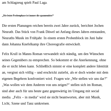
am Schlag­zeug spielt Paul Laga.
„Die letz­te Pro­ben­pha­se ist immer die spannendste!“
Die ers­ten Pla­nun­gen rei­chen bereits zwei Jah­re zurück, berich­tet Jochen
Neu­r­a­th. Das Stück von Frank Düwel sei Anfang die­ses Jah­res ent­stan­den,
Neu­r­a­ths Musik im Früh­jahr. In einem ers­ten Pro­ben­block im Juni habe
dann Johan­na Kne­fel­kamp ihre Cho­reo­gra­fie entwickelt.
Felix Krull in Manns Roman ver­wan­delt sich stän­dig, um den Wün­schen
sei­nes Gegen­übers zu ent­spre­chen. So bekommt er die Aner­ken­nung, ohne
die er nicht leben kann. Schließ­lich nimmt er eine kom­plett ande­re Iden­ti­tät
an, ver­gisst sich völ­lig – und erschrickt zutiefst, als er doch wie­der mit dem
eige­nen Begeh­ren kon­fron­tiert wird. Fra­gen wie „Wie stel­len wir uns dar?“
„Was wol­len wir dem Ande­ren von uns zei­gen?“ stel­len sich im Roman,
sind aber auch für uns heu­te ganz gegen­wär­tig im Umgang mit social
media. „Felix – in media“ wird sie nicht beant­wor­ten, aber mit Musik,
Licht, Sze­ne und Tanz umkreisen.