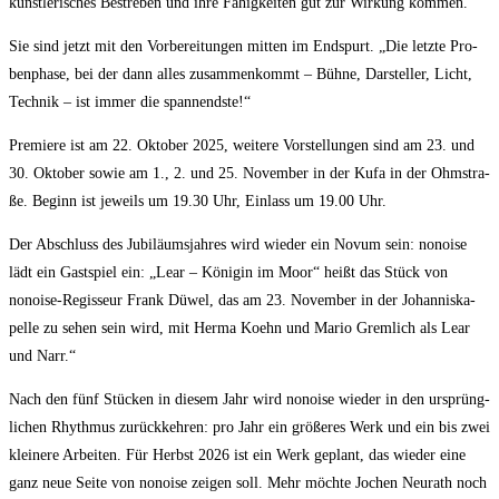
künst­le­ri­sches Bestre­ben und ihre Fähig­kei­ten gut zur Wir­kung kommen.“
Sie sind jetzt mit den Vor­be­rei­tun­gen mit­ten im End­spurt. „Die letz­te Pro­
ben­pha­se, bei der dann alles zusam­men­kommt – Büh­ne, Dar­stel­ler, Licht,
Tech­nik – ist immer die spannendste!“
Pre­mie­re ist am 22. Okto­ber 2025, wei­te­re Vor­stel­lun­gen sind am 23. und
30. Okto­ber sowie am 1., 2. und 25. Novem­ber in der Kufa in der Ohm­stra­
ße. Beginn ist jeweils um 19.30 Uhr, Ein­lass um 19.00 Uhr.
Der Abschluss des Jubi­lä­ums­jah­res wird wie­der ein Novum sein: nonoi­se
lädt ein Gast­spiel ein: „Lear – Köni­gin im Moor“ heißt das Stück von
nonoi­se-Regis­seur Frank Düwel, das am 23. Novem­ber in der Johan­nis­ka­
pel­le zu sehen sein wird, mit Her­ma Koehn und Mario Grem­lich als Lear
und Narr.“
Nach den fünf Stü­cken in die­sem Jahr wird nonoi­se wie­der in den ursprüng­
li­chen Rhyth­mus zurück­keh­ren: pro Jahr ein grö­ße­res Werk und ein bis zwei
klei­ne­re Arbei­ten. Für Herbst 2026 ist ein Werk geplant, das wie­der eine
ganz neue Sei­te von nonoi­se zei­gen soll. Mehr möch­te Jochen Neu­r­a­th noch