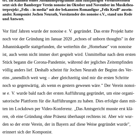
ert. Im Rah­men sei­nes Jubi­lä­ums­pro­gramms zum fünf­jäh­ri­gen Ver­eins­be­stehen
setzt sich der Bam­ber­ger Ver­ein nonoi­se im Okto­ber und Novem­ber im Musik­thea­
ter­pro­jekt „Felix – in media“ mit der bekann­ten Roman­fi­gur „Felix Krull“ aus­ein­
an­der. Kom­po­nist Jochen Neu­r­a­th, Vor­sit­zen­der des nonoi­se e.V., stand uns Rede
und Antwort.
Vor fünf Jah­ren wur­de der nonoi­se e. V. gegrün­det. Das ers­te Pro­jekt hat­te
noch vor der Grün­dung im Janu­ar 2020 „echo­es of unborn thoughts“ in der
Johan­nis­ka­pel­le statt­ge­fun­den, die wei­ter­hin die „Home­ba­se“ von nonoi­se
ist, auch wenn nicht immer dort gespielt wird. Unmit­tel­bar nach dem ers­ten
Stück begann die Coro­na-Pan­de­mie, wäh­rend der jeg­li­ches Zeit­emp­fin­den
völ­lig anders lief. Des­halb scheint für Jochen Neu­r­a­th der Beginn des Ver­
eins „unend­lich weit weg – aber gleich­zei­tig sind mir die ers­ten Schrit­te
noch so gegen­wär­tig, als wenn es ges­tern gewe­sen wäre.“ Der Ver­ein nonoi­
se e. V. wur­de bald nach der ers­ten Auf­füh­rung gegrün­det, um eine orga­ni­
sa­to­ri­sche Platt­form für die Auf­füh­run­gen zu haben. Dies erfolg­te dann mit­
ten im Lock­down per Video-Kon­fe­renz. „Das Amts­ge­richt muss­te erst klä­
ren, ob eine Grün­dung ohne Prä­senz über­haupt rech­tens ist. Aber wir wur­
den so der ers­te Ver­ein, der in Bay­ern auf die­se Wei­se gegrün­det wur­de“,
erin­nert sich der Komponist.