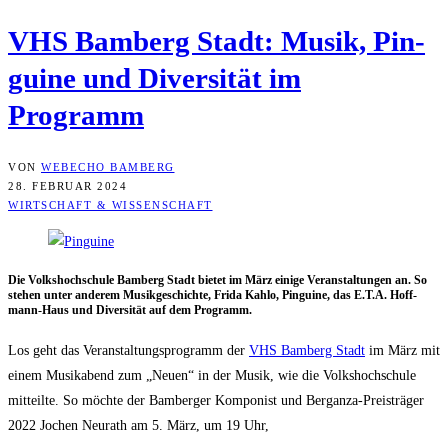
VHS Bam­berg Stadt: Musik, Pin­
gui­ne und Diver­si­tät im
Programm
VON
WEBECHO BAMBERG
28. FEBRUAR 2024
WIRTSCHAFT & WISSENSCHAFT
Die Volks­hoch­schu­le Bam­berg Stadt bie­tet im März eini­ge Ver­an­stal­tun­gen an. So
ste­hen unter ande­rem Musik­ge­schich­te, Fri­da Kahlo, Pin­gui­ne, das E.T.A. Hoff­
mann-Haus und Diver­si­tät auf dem Programm.
Los geht das Ver­an­stal­tungs­pro­gramm der
VHS Bam­berg Stadt
im März mit
einem Musik­abend zum „Neu­en“ in der Musik, wie die Volks­hoch­schu­le
mit­teil­te. So möch­te der Bam­ber­ger Kom­po­nist und Bergan­za-Preis­trä­ger
2022 Jochen Neu­r­a­th am 5. März, um 19 Uhr,