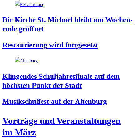
Die Kir­che St. Micha­el bleibt am Wochen­
en­de geöffnet
Restau­rie­rung wird fortgesetzt
Klin­gen­des Schul­jah­res­fi­na­le auf dem
höchs­ten Punkt der Stadt
Musik­schul­fest auf der Altenburg
Vor­trä­ge und Ver­an­stal­tun­gen
im März