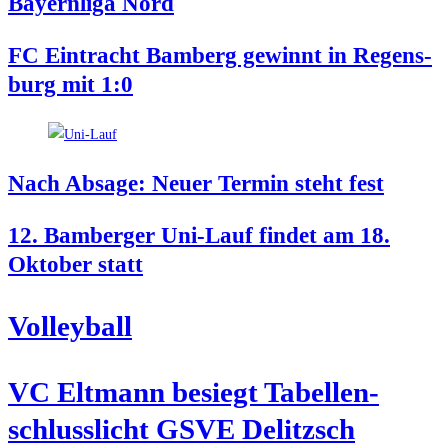
Bay­ern­li­ga Nord
FC Ein­tracht Bam­berg gewinnt in Regens­
burg mit 1:0
Nach Absa­ge: Neu­er Ter­min steht fest
12. Bam­ber­ger Uni-Lauf fin­det am 18.
Okto­ber statt
Vol­ley­ball
VC Elt­mann besiegt Tabel­len­
schluss­licht GSVE Delitzsch