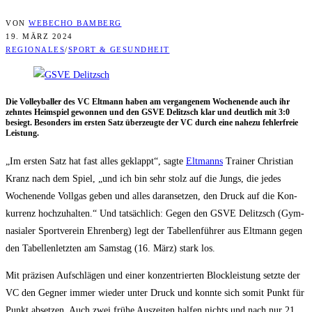
VON
WEBECHO BAMBERG
19. MÄRZ 2024
REGIONALES
/
SPORT & GESUNDHEIT
Die Vol­ley­bal­ler des VC Elt­mann haben am ver­gan­ge­nem Wochen­en­de auch ihr
zehn­tes Heim­spiel gewon­nen und den GSVE Delitzsch klar und deut­lich mit 3:0
besiegt. Beson­ders im ers­ten Satz über­zeug­te der VC durch eine nahe­zu feh­ler­freie
Leistung.
„Im ers­ten Satz hat fast alles geklappt“, sag­te
Elt­manns
Trai­ner Chris­ti­an
Kranz nach dem Spiel, „und ich bin sehr stolz auf die Jungs, die jedes
Wochen­en­de Voll­gas geben und alles dar­an­set­zen, den Druck auf die Kon­
kur­renz hoch­zu­hal­ten.“ Und tat­säch­lich: Gegen den GSVE Delitzsch (Gym­
na­sia­ler Sport­ver­ein Ehren­berg) legt der Tabel­len­füh­rer aus Elt­mann gegen
den Tabel­len­letz­ten am Sams­tag (16. März) stark los.
Mit prä­zi­sen Auf­schlä­gen und einer kon­zen­trier­ten Block­leis­tung setz­te der
VC den Geg­ner immer wie­der unter Druck und konn­te sich somit Punkt für
Punkt abset­zen. Auch zwei frü­he Aus­zei­ten hal­fen nichts und nach nur 21