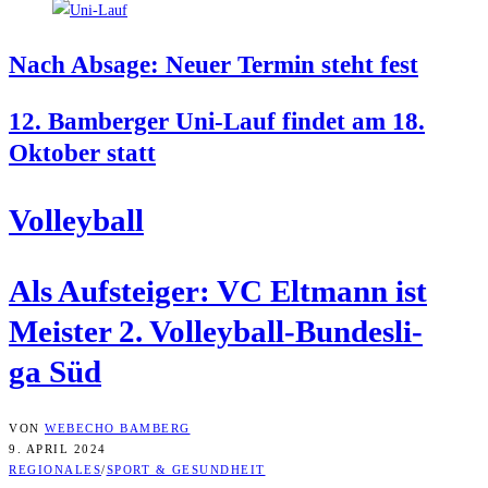
Nach Absa­ge: Neu­er Ter­min steht fest
12. Bam­ber­ger Uni-Lauf fin­det am 18.
Okto­ber statt
Vol­ley­ball
Als Auf­stei­ger: VC Elt­mann ist
Meis­ter 2. Vol­ley­ball-Bun­des­li­
ga Süd
VON
WEBECHO BAMBERG
9. APRIL 2024
REGIONALES
/
SPORT & GESUNDHEIT