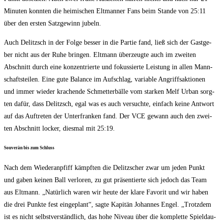
Minu­ten konn­ten die hei­mi­schen Elt­man­ner Fans beim Stan­de von 25:11
über den ers­ten Satz­ge­winn jubeln.
Auch Delitzsch in der Fol­ge bes­ser in die Par­tie fand, ließ sich der Gast­ge­
ber nicht aus der Ruhe brin­gen. Elt­mann über­zeug­te auch im zwei­ten
Abschnitt durch eine kon­zen­trier­te und fokus­sier­te Leis­tung in allen Mann­
schafts­tei­len. Eine gute Balan­ce im Auf­schlag, varia­ble Angriffs­ak­tio­nen
und immer wie­der kra­chen­de Schmet­ter­bäl­le vom star­ken Melf Urban sorg­
ten dafür, dass Delitzsch, egal was es auch ver­such­te, ein­fach kei­ne Ant­wort
auf das Auf­tre­ten der Unter­fran­ken fand. Der VCE gewann auch den zwei­
ten Abschnitt locker, dies­mal mit 25:19.
Sou­ve­rän bis zum Schluss
Nach dem Wie­der­an­pfiff kämpf­ten die Delitz­scher zwar um jeden Punkt
und gaben kei­nen Ball ver­lo­ren, zu gut prä­sen­tier­te sich jedoch das Team
aus Elt­mann. „Natür­lich waren wir heu­te der kla­re Favo­rit und wir haben
die drei Punk­te fest ein­ge­plant“, sag­te Kapi­tän Johan­nes Engel. „Trotz­dem
ist es nicht selbst­ver­ständ­lich, das hohe Niveau über die kom­plet­te Spiel­dau­