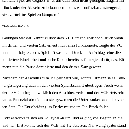
schnel­le Spiel des Geg­ners ist es uns dann auch nicht gelun­gen, Zugriff im
Block oder der Abwehr zu bekom­men und es war unfass­bar anstren­gend,
sich zurück ins Spiel zu kämpfen.“
Tie-Break im fünf­ten Satz
Gelun­gen war der Kampf zurück dem VC Elt­mann aber doch. Auch wenn
im drit­ten und vier­ten Satz erneut nicht alles funk­tio­nier­te, zeig­te der VC
nun ein erfolg­rei­che­res Spiel. Etwas mehr Druck im Auf­schlag, eine dis­zi­
pli­nier­te­re Block­ar­beit und mehr Kampf­be­reit­schaft sorg­ten dafür, dass Elt­
mann nun die Par­tie domi­nier­te und den drit­ten Satz gewann.
Nach­dem der Anschluss zum 1:2 geschafft war, konn­te Elt­mann sei­ne Leis­
tungs­stei­ge­rung auch in den vier­ten Spiel­ab­schnitt über­tra­gen. Auch wenn
der TSV Gra­fing nie wirk­lich den Anschluss ver­lor und der VCE stets sein
vol­les Poten­zi­al abru­fen muss­te, gewan­nen die Unter­fran­ken auch den vier­
ten Satz. Die Ent­schei­dung im Der­by muss­te im Tie-Break fallen.
Dort ent­wi­ckel­te sich ein Vol­ley­ball-Kri­mi und es ging von Beginn an hin
und her. Erst konn­te sich der VCE mit 4:2 abset­zen. Nur wenig spä­ter stand