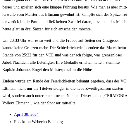
bes­ser und spiel­ten sich eine knap­pe Füh­rung her­aus. Wie man es aber mitt­
ler­wei­le vom Meis­ter aus Elt­mann gewohnt ist, kämpf­te sich der Spit­zen­rei­
ter zurück in die Par­tie und ließ kei­nen Zwei­fel dar­an, dass man das Match
heu­te glatt in drei Sät­zen für sich ent­schei­den möchte.
Um 20:33 Uhr war es so weit und die Freu­de auf Sei­ten der Gast­ge­ber
kann­te kei­ne Gren­zen mehr. Die Schieds­rich­te­rin been­de­te das Match beim
Stan­de von 25:22 für den VCE und was danach folg­te, war gren­zen­lo­ser
Jubel. Nach­dem alle Betei­lig­ten Ihre Medail­le erhal­ten hat­ten, stemm­te
Kapi­tän Johan­nes Engel den Meis­ter­po­kal in die Höhe.
Zudem wur­de am Ran­de der Fei­er­lich­kei­ten bekannt gege­ben, dass der VC
Elt­mann nicht nur als Titel­ver­tei­di­ger in die neue Zweit­li­ga­sai­son star­ten
wird, son­dern auch unter einem neu­en Namen. Die­ser lau­tet „CERATONIA
Vol­leys Elt­mann“, wie der Spon­sor mitteilte.
April 30, 2024
Redak­ti­on
Web­echo Bamberg