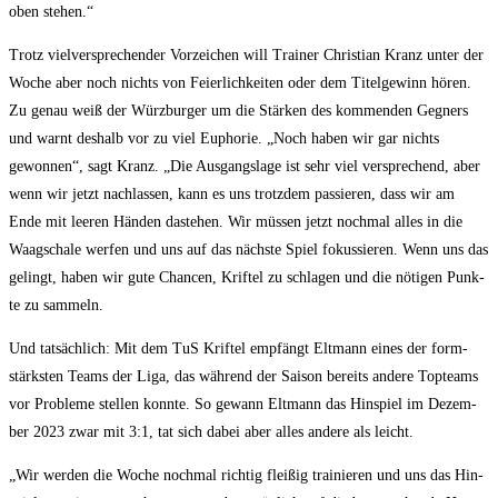
oben stehen.“
Trotz viel­ver­spre­chen­der Vor­zei­chen will Trai­ner Chris­ti­an Kranz unter der
Woche aber noch nichts von Fei­er­lich­kei­ten oder dem Titel­ge­winn hören.
Zu genau weiß der Würz­bur­ger um die Stär­ken des kom­men­den Geg­ners
und warnt des­halb vor zu viel Eupho­rie. „Noch haben wir gar nichts
gewon­nen“, sagt Kranz. „Die Aus­gangs­la­ge ist sehr viel ver­spre­chend, aber
wenn wir jetzt nach­las­sen, kann es uns trotz­dem pas­sie­ren, dass wir am
Ende mit lee­ren Hän­den daste­hen. Wir müs­sen jetzt noch­mal alles in die
Waag­scha­le wer­fen und uns auf das nächs­te Spiel fokus­sie­ren. Wenn uns das
gelingt, haben wir gute Chan­cen, Krif­tel zu schla­gen und die nöti­gen Punk­
te zu sammeln.
Und tat­säch­lich: Mit dem TuS Krif­tel emp­fängt Elt­mann eines der form­
stärks­ten Teams der Liga, das wäh­rend der Sai­son bereits ande­re Top­teams
vor Pro­ble­me stel­len konn­te. So gewann Elt­mann das Hin­spiel im Dezem­
ber 2023 zwar mit 3:1, tat sich dabei aber alles ande­re als leicht.
„Wir wer­den die Woche noch­mal rich­tig flei­ßig trai­nie­ren und uns das Hin­