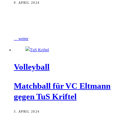
9. APRIL 2024
Aufgestiegen und Meister geworden. Der VC Eltmann hat am
Wochenende mit einem Sieg gegen den TuS Kritel vorzeitig die
Meisterschaft der 2.
... weiter
Vol­ley­ball
Match­ball für VC Elt­mann
gegen TuS Kriftel
5. APRIL 2024
Der VC Eltmann kann am Wochenende vor heimischem Publikum