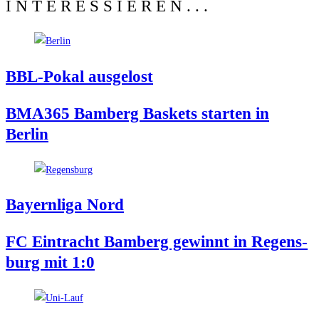
INTERESSIEREN...
BBL-Pokal aus­ge­lost
BMA365 Bam­berg Bas­kets star­ten in
Berlin
Bay­ern­li­ga Nord
FC Ein­tracht Bam­berg gewinnt in Regens­
burg mit 1:0