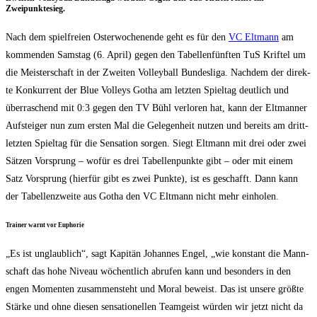
Zweipunktesieg.
Nach dem spiel­frei­en Oster­wo­chen­en­de geht es für den
VC Elt­mann
am
kom­men­den Sams­tag (6. April) gegen den Tabel­len­fünf­ten TuS Krif­tel um
die Meis­ter­schaft in der Zwei­ten Vol­ley­ball Bun­des­li­ga. Nach­dem der direk­
te Kon­kur­rent der Blue Vol­leys Gotha am letz­ten Spiel­tag deut­lich und
über­ra­schend mit 0:3 gegen den TV Bühl ver­lo­ren hat, kann der Elt­man­ner
Auf­stei­ger nun zum ers­ten Mal die Gele­gen­heit nut­zen und bereits am dritt­
letz­ten Spiel­tag für die Sen­sa­ti­on sor­gen. Siegt Elt­mann mit drei oder zwei
Sät­zen Vor­sprung – wofür es drei Tabel­len­punk­te gibt – oder mit einem
Satz Vor­sprung (hier­für gibt es zwei Punk­te), ist es geschafft. Dann kann
der Tabel­len­zwei­te aus Gotha den VC Elt­mann nicht mehr einholen.
Trai­ner warnt vor Euphorie
„Es ist unglaub­lich“, sagt Kapi­tän Johan­nes Engel, „wie kon­stant die Mann­
schaft das hohe Niveau wöchent­lich abru­fen kann und beson­ders in den
engen Momen­ten zusam­men­steht und Moral beweist. Das ist unse­re größ­te
Stär­ke und ohne die­sen sen­sa­tio­nel­len Team­geist wür­den wir jetzt nicht da