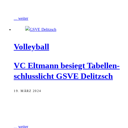
Meister der Zweiten Volleyball Bundesliga werden. Gegen den TuS
Kriftel reicht ein Zweipunktesieg.
... weiter
Vol­ley­ball
VC Elt­mann besiegt Tabel­len­
schluss­licht GSVE Delitzsch
19. MÄRZ 2024
Die Volleyballer des VC Eltmann haben am vergangenem
Wochenende auch ihr zehntes Heimspiel gewonnen und den GSVE
Delitzsch klar und deutlich mit
... weiter