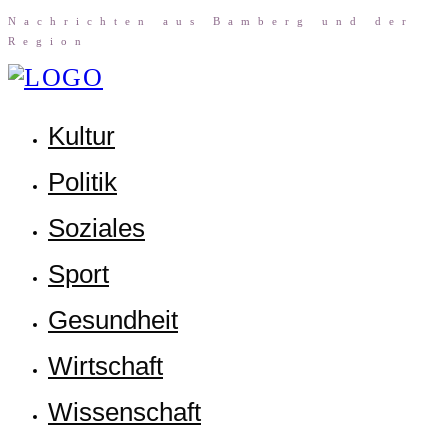
Nach­rich­ten aus Bam­berg und der
Region
Kul­tur
Poli­tik
Sozia­les
Sport
Gesund­heit
Wirt­schaft
Wis­sen­schaft