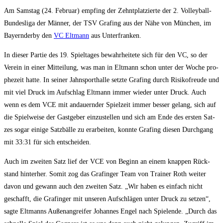
Am Sams­tag (24. Febru­ar) emp­fing der Zehnt­plat­zier­te der 2. Vol­ley­ball-
Bun­des­li­ga der Män­ner, der TSV Gra­fing aus der Nähe von Mün­chen, im
Bay­ern­der­by den
VC Elt­mann
aus Unterfranken.
In die­ser Par­tie des 19. Spiel­ta­ges bewahr­hei­te­te sich für den VC, so der
Ver­ein in einer Mit­tei­lung, was man in Elt­mann schon unter der Woche pro­
phe­zeit hat­te. In sei­ner Jahn­sport­hal­le setz­te Gra­fing durch Risi­ko­freu­de und
mit viel Druck im Auf­schlag Elt­mann immer wie­der unter Druck. Auch
wenn es dem VCE mit andau­ern­der Spiel­zeit immer bes­ser gelang, sich auf
die Spiel­wei­se der Gast­ge­ber ein­zu­stel­len und sich am Ende des ers­ten Sat­
zes sogar eini­ge Satz­bäl­le zu erar­bei­ten, konn­te Gra­fing die­sen Durch­gang
mit 33:31 für sich entscheiden.
Auch im zwei­ten Satz lief der VCE von Beginn an einem knap­pen Rück­
stand hin­ter­her. Somit zog das Gra­fin­ger Team von Trai­ner Roth wei­ter
davon und gewann auch den zwei­ten Satz. „Wir haben es ein­fach nicht
geschafft, die Gra­fin­ger mit unse­ren Auf­schlä­gen unter Druck zu set­zen“,
sag­te Elt­manns Außen­an­grei­fer Johan­nes Engel nach Spie­len­de. „Durch das