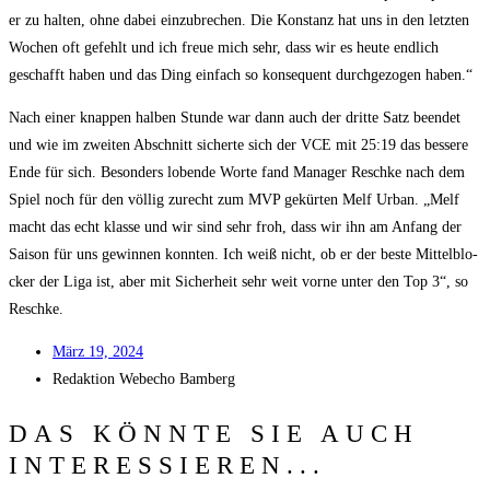
er zu hal­ten, ohne dabei ein­zu­bre­chen. Die Kon­stanz hat uns in den letz­ten
Wochen oft gefehlt und ich freue mich sehr, dass wir es heu­te end­lich
geschafft haben und das Ding ein­fach so kon­se­quent durch­ge­zo­gen haben.“
Nach einer knap­pen hal­ben Stun­de war dann auch der drit­te Satz been­det
und wie im zwei­ten Abschnitt sicher­te sich der VCE mit 25:19 das bes­se­re
Ende für sich. Beson­ders loben­de Wor­te fand Mana­ger Resch­ke nach dem
Spiel noch für den völ­lig zurecht zum MVP gekür­ten Melf Urban. „Melf
macht das echt klas­se und wir sind sehr froh, dass wir ihn am Anfang der
Sai­son für uns gewin­nen konn­ten. Ich weiß nicht, ob er der bes­te Mit­tel­blo­
cker der Liga ist, aber mit Sicher­heit sehr weit vor­ne unter den Top 3“, so
Reschke.
März 19, 2024
Redak­ti­on
Web­echo Bamberg
DAS KÖNNTE SIE AUCH
INTERESSIEREN...