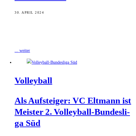
30. APRIL 2024
Gegen den SV Schwaig hat der bereits feststehende Meister VC
Eltmann am Wochenende sein letztes Spiel der aktuellen Saison der
2. Volleyball-Bundesliga
... weiter
Vol­ley­ball
Als Auf­stei­ger: VC Elt­mann ist
Meis­ter 2. Vol­ley­ball-Bun­des­li­
ga Süd