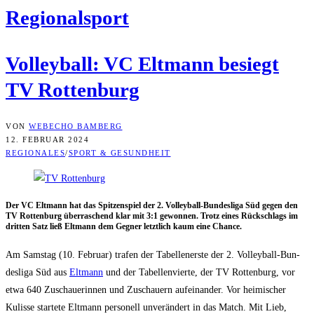
Regio­nal­sport
Vol­ley­ball: VC Elt­mann besiegt
TV Rottenburg
VON
WEBECHO BAMBERG
12. FEBRUAR 2024
REGIONALES
/
SPORT & GESUNDHEIT
Der VC Elt­mann hat das Spit­zen­spiel der 2. Vol­ley­ball-Bun­des­li­ga Süd gegen den
TV Rot­ten­burg über­ra­schend klar mit 3:1 gewon­nen. Trotz eines Rück­schlags im
drit­ten Satz ließ Elt­mann dem Geg­ner letzt­lich kaum eine Chance.
Am Sams­tag (10. Febru­ar) tra­fen der Tabel­len­ers­te der 2. Vol­ley­ball-Bun­
des­li­ga Süd aus
Elt­mann
und der Tabel­len­vier­te, der TV Rot­ten­burg, vor
etwa 640 Zuschaue­rin­nen und Zuschau­ern auf­ein­an­der. Vor hei­mi­scher
Kulis­se star­te­te Elt­mann per­so­nell unver­än­dert in das Match. Mit Lieb,