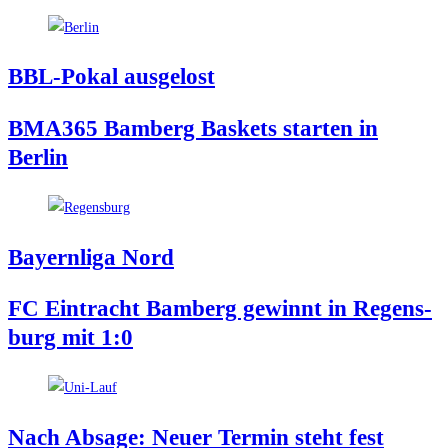
BBL-Pokal aus­ge­lost
BMA365 Bam­berg Bas­kets star­ten in
Berlin
Bay­ern­li­ga Nord
FC Ein­tracht Bam­berg gewinnt in Regens­
burg mit 1:0
Nach Absa­ge: Neu­er Ter­min steht fest