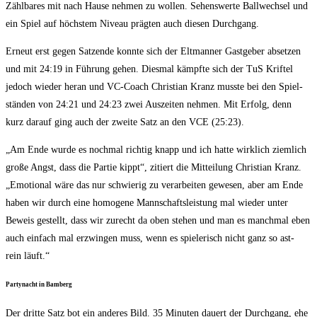
Zähl­ba­res mit nach Hau­se neh­men zu wol­len. Sehens­wer­te Ball­wech­sel und
ein Spiel auf höchs­tem Niveau präg­ten auch die­sen Durchgang.
Erneut erst gegen Satz­en­de konn­te sich der Elt­man­ner Gast­ge­ber abset­zen
und mit 24:19 in Füh­rung gehen. Dies­mal kämpf­te sich der TuS Krif­tel
jedoch wie­der her­an und VC-Coach Chris­ti­an Kranz muss­te bei den Spiel­
stän­den von 24:21 und 24:23 zwei Aus­zei­ten neh­men. Mit Erfolg, denn
kurz dar­auf ging auch der zwei­te Satz an den VCE (25:23).
„Am Ende wur­de es noch­mal rich­tig knapp und ich hat­te wirk­lich ziem­lich
gro­ße Angst, dass die Par­tie kippt“, zitiert die Mit­tei­lung Chris­ti­an Kranz.
„Emo­tio­nal wäre das nur schwie­rig zu ver­ar­bei­ten gewe­sen, aber am Ende
haben wir durch eine homo­ge­ne Mann­schafts­leis­tung mal wie­der unter
Beweis gestellt, dass wir zurecht da oben ste­hen und man es manch­mal eben
auch ein­fach mal erzwin­gen muss, wenn es spie­le­risch nicht ganz so ast­
rein läuft.“
Par­ty­nacht in Bamberg
Der drit­te Satz bot ein ande­res Bild. 35 Minu­ten dau­ert der Durch­gang, ehe