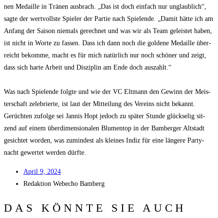
nen Medail­le in Trä­nen aus­brach. „Das ist doch ein­fach nur unglaub­lich“,
sag­te der wert­volls­te Spie­ler der Par­tie nach Spie­len­de. „Damit hät­te ich am
Anfang der Sai­son nie­mals gerech­net und was wir als Team geleis­tet haben,
ist nicht in Wor­te zu fas­sen. Dass ich dann noch die gol­de­ne Medail­le über­
reicht bekom­me, macht es für mich natür­lich nur noch schö­ner und zeigt,
dass sich har­te Arbeit und Dis­zi­plin am Ende doch aus­zahlt.“
Was nach Spie­len­de folg­te und wie der VC Elt­mann den Gewinn der Meis­
ter­schaft zele­brier­te, ist laut der Mit­tei­lung des Ver­eins nicht bekannt.
Gerüch­ten zufol­ge sei Jan­nis Hopt jedoch zu spä­ter Stun­de glück­se­lig sit­
zend auf einem über­di­men­sio­na­len Blu­men­top in der Bam­ber­ger Alt­stadt
gesich­tet wor­den, was zumin­dest als klei­nes Indiz für eine län­ge­re Par­ty­
nacht gewer­tet wer­den dürfte.
April 9, 2024
Redak­ti­on
Web­echo Bamberg
DAS KÖNNTE SIE AUCH