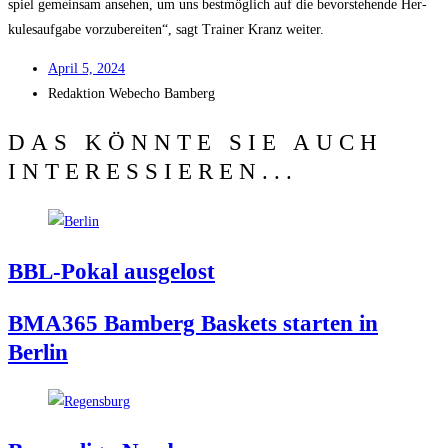
spiel gemein­sam anse­hen, um uns best­mög­lich auf die bevor­ste­hen­de Her­
ku­les­auf­ga­be vor­zu­be­rei­ten“, sagt Trai­ner Kranz weiter.
April 5, 2024
Redak­ti­on
Web­echo Bamberg
DAS KÖNNTE SIE AUCH
INTERESSIEREN...
BBL-Pokal aus­ge­lost
BMA365 Bam­berg Bas­kets star­ten in
Berlin