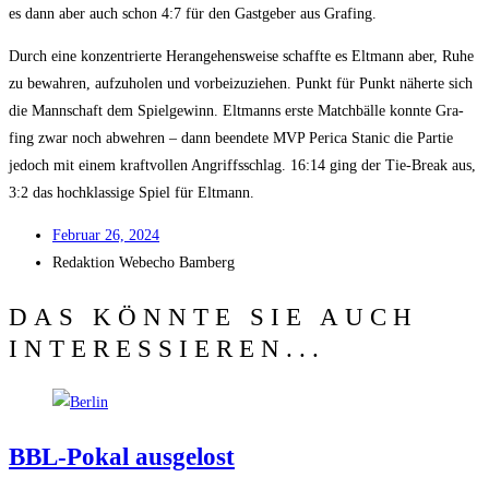
es dann aber auch schon 4:7 für den Gast­ge­ber aus Grafing.
Durch eine kon­zen­trier­te Her­an­ge­hens­wei­se schaff­te es Elt­mann aber, Ruhe
zu bewah­ren, auf­zu­ho­len und vor­bei­zu­zie­hen. Punkt für Punkt näher­te sich
die Mann­schaft dem Spiel­ge­winn. Elt­manns ers­te Match­bäl­le konn­te Gra­
fing zwar noch abweh­ren – dann been­de­te MVP Peri­ca Sta­nic die Par­tie
jedoch mit einem kraft­vol­len Angriffs­schlag. 16:14 ging der Tie-Break aus,
3:2 das hoch­klas­si­ge Spiel für Eltmann.
Febru­ar 26, 2024
Redak­ti­on
Web­echo Bamberg
DAS KÖNNTE SIE AUCH
INTERESSIEREN...
BBL-Pokal aus­ge­lost