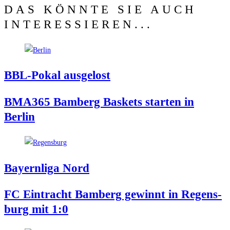
DAS KÖNNTE SIE AUCH
INTERESSIEREN...
BBL-Pokal aus­ge­lost
BMA365 Bam­berg Bas­kets star­ten in
Berlin
Bay­ern­li­ga Nord
FC Ein­tracht Bam­berg gewinnt in Regens­
burg mit 1:0