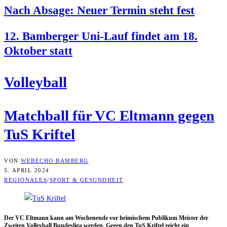
Nach Absa­ge: Neu­er Ter­min steht fest
12. Bam­ber­ger Uni-Lauf fin­det am 18.
Okto­ber statt
Vol­ley­ball
Match­ball für VC Elt­mann gegen
TuS Kriftel
VON
WEBECHO BAMBERG
5. APRIL 2024
REGIONALES
/
SPORT & GESUNDHEIT
Der VC Elt­mann kann am Wochen­en­de vor hei­mi­schem Publi­kum Meis­ter der
Zwei­ten Vol­ley­ball Bun­des­li­ga wer­den. Gegen den TuS Krif­tel reicht ein