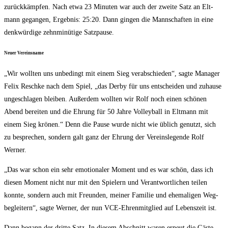
zurück­kämp­fen. Nach etwa 23 Minu­ten war auch der zwei­te Satz an Elt­
mann gegan­gen, Ergeb­nis: 25:20. Dann gin­gen die Mann­schaf­ten in eine
denk­wür­di­ge zehn­mi­nü­ti­ge Satzpause.
Neu­er Vereinsname
„Wir woll­ten uns unbe­dingt mit einem Sieg ver­ab­schie­den“, sag­te Mana­ger
Felix Resch­ke nach dem Spiel, „das Der­by für uns ent­schei­den und zuhau­se
unge­schla­gen blei­ben. Außer­dem woll­ten wir Rolf noch einen schö­nen
Abend berei­ten und die Ehrung für 50 Jah­re Vol­ley­ball in Elt­mann mit
einem Sieg krö­nen.“ Denn die Pau­se wur­de nicht wie üblich genutzt, sich
zu bespre­chen, son­dern galt ganz der Ehrung der Ver­eins­le­gen­de Rolf
Werner.
„Das war schon ein sehr emo­tio­na­ler Moment und es war schön, dass ich
die­sen Moment nicht nur mit den Spie­lern und Ver­ant­wort­li­chen tei­len
konn­te, son­dern auch mit Freun­den, mei­ner Fami­lie und ehe­ma­li­gen Weg­
be­glei­tern“, sag­te Wer­ner, der nun VCE-Ehren­mit­glied auf Lebens­zeit ist.
Dann begann der drit­te Satz. In die­sem Abschnitt waren erneut die Gäs­te