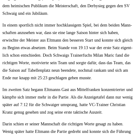
dem hei­mi­schen Publi­kum die Meis­ter­schaft, den Der­by­sieg gegen den SV
Schwaig und ein Jubiläum.
In einem sport­lich nicht immer hoch­klas­si­gem Spiel, bei dem bei­den Mann­
schaf­ten anzu­se­hen war, dass sie eine lan­ge Sai­son hin­ter sich haben,
erwisch­te der Meis­ter aus Elt­mann den bes­se­ren Start und konn­te sich gleich
zu Beginn etwas abset­zen. Beim Stan­de von 19:13 war der ers­te Satz eigent­
lich schon ent­schie­den. Doch Schwaigs Trai­ner­fuchs Milan Maric fand die
rich­ti­gen Wor­te, moti­vier­te sein Team und sorg­te dafür, dass das Team, das
die Sai­son auf Tabel­len­platz neun been­de­te, noch­mal ran­kam und sich am
Ende nur knapp mit 25:23 geschla­gen geben musste.
Im zwei­ten Satz begann Elt­manns Gast aus Mit­tel­fran­ken kon­zen­trier­ter und
kämpf­te sich immer mehr in die Par­tie. Als die Anzei­ge­ta­fel dann nur wenig
spä­ter auf 7:12 für die Schwai­ger umsprang, hat­te VC-Trai­ner Chris­ti­an
Kranz genug gese­hen und zog sei­ne ers­te tak­ti­sche Auszeit.
Dar­in schien er sei­ner Mann­schaft die rich­ti­gen Wor­te gesagt zu haben.
Wenig spä­ter hat­te Elt­mann die Par­tie gedreht und konn­te sich die Füh­rung