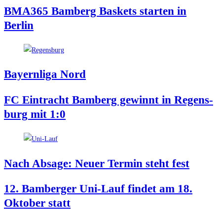
BMA365 Bam­berg Bas­kets star­ten in
Berlin
Bay­ern­li­ga Nord
FC Ein­tracht Bam­berg gewinnt in Regens­
burg mit 1:0
Nach Absa­ge: Neu­er Ter­min steht fest
12. Bam­ber­ger Uni-Lauf fin­det am 18.
Okto­ber statt