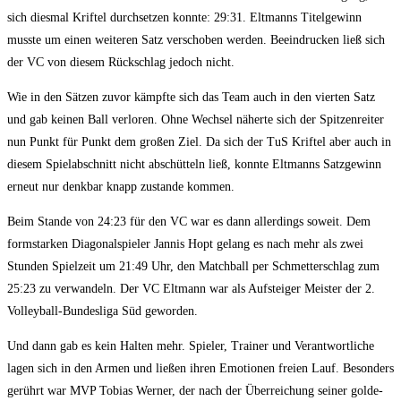
sich dies­mal Krif­tel durch­set­zen konn­te: 29:31. Elt­manns Titel­ge­winn
muss­te um einen wei­te­ren Satz ver­scho­ben wer­den. Beein­dru­cken ließ sich
der VC von die­sem Rück­schlag jedoch nicht.
Wie in den Sät­zen zuvor kämpf­te sich das Team auch in den vier­ten Satz
und gab kei­nen Ball ver­lo­ren. Ohne Wech­sel näher­te sich der Spit­zen­rei­ter
nun Punkt für Punkt dem gro­ßen Ziel. Da sich der TuS Krif­tel aber auch in
die­sem Spiel­ab­schnitt nicht abschüt­teln ließ, konn­te Elt­manns Satz­ge­winn
erneut nur denk­bar knapp zustan­de kommen.
Beim Stan­de von 24:23 für den VC war es dann aller­dings soweit. Dem
form­star­ken Dia­go­nal­spie­ler Jan­nis Hopt gelang es nach mehr als zwei
Stun­den Spiel­zeit um 21:49 Uhr, den Match­ball per Schmet­ter­schlag zum
25:23 zu ver­wan­deln. Der VC Elt­mann war als Auf­stei­ger Meis­ter der 2.
Vol­ley­ball-Bun­des­li­ga Süd geworden.
Und dann gab es kein Hal­ten mehr. Spie­ler, Trai­ner und Ver­ant­wort­li­che
lagen sich in den Armen und lie­ßen ihren Emo­tio­nen frei­en Lauf. Beson­ders
gerührt war MVP Tobi­as Wer­ner, der nach der Über­rei­chung sei­ner gol­de­