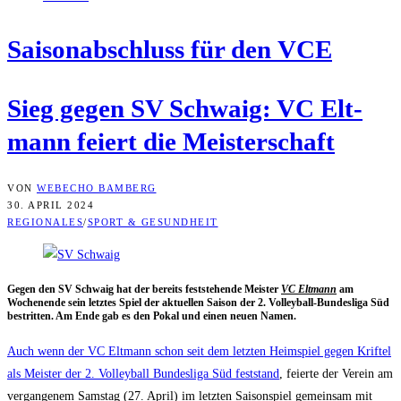
Sai­son­ab­schluss für den VCE
Sieg gegen SV Schwaig: VC Elt­
mann fei­ert die Meisterschaft
VON
WEBECHO BAMBERG
30. APRIL 2024
REGIONALES
/
SPORT & GESUNDHEIT
Gegen den SV Schwaig hat der bereits fest­ste­hen­de Meis­ter
VC Elt­mann
am
Wochen­en­de sein letz­tes Spiel der aktu­el­len Sai­son der 2. Vol­ley­ball-Bun­des­li­ga Süd
bestrit­ten. Am Ende gab es den Pokal und einen neu­en Namen.
Auch wenn der VC Elt­mann schon seit dem letz­ten Heim­spiel gegen Krif­tel
als Meis­ter der 2. Vol­ley­ball Bun­des­li­ga Süd fest­stand
, fei­er­te der Ver­ein am
ver­gan­ge­nem Sams­tag (27. April) im letz­ten Sai­son­spiel gemein­sam mit