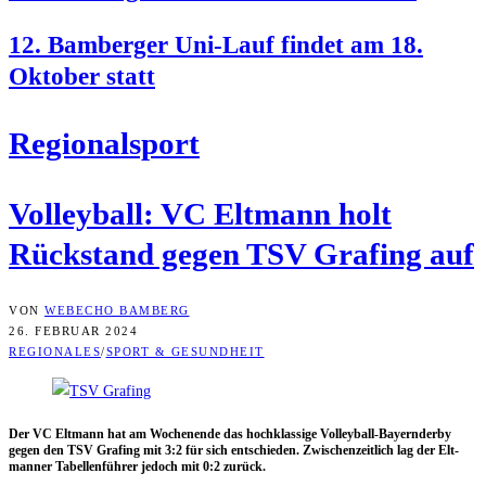
12. Bam­ber­ger Uni-Lauf fin­det am 18.
Okto­ber statt
Regio­nal­sport
Vol­ley­ball: VC Elt­mann holt
Rück­stand gegen TSV Gra­fing auf
VON
WEBECHO BAMBERG
26. FEBRUAR 2024
REGIONALES
/
SPORT & GESUNDHEIT
Der VC Elt­mann hat am Wochen­en­de das hoch­klas­si­ge Vol­ley­ball-Bay­ern­der­by
gegen den TSV Gra­fing mit 3:2 für sich ent­schie­den. Zwi­schen­zeit­lich lag der Elt­
man­ner Tabel­len­füh­rer jedoch mit 0:2 zurück.