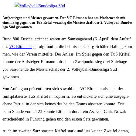
Auf­ge­stie­gen und Meis­ter gewor­den. Der VC Elt­mann hat am Wochen­en­de mit
einem Sieg gegen den TuS Kri­tel vor­zei­tig die Meis­ter­schaft der 2. Vol­ley­ball-Bun­des­
li­ga Süd gewonnen.
Rund 800 Zuschauer:innen waren am Sams­tag­abend (6. April) dem Auf­ruf
des
VC Elt­manns
gefolgt und in die hei­mi­sche Georg-Schä­fer-Hal­le gekom­
men, wie der Ver­ein mit­teil­te. Der Anlass: Im Spiel gegen den TuS Krif­tel
konn­te der Auf­stei­ger Elt­mann mit einem Zwei­punk­te­sieg drei Spiel­ta­ge
vor Sai­son­ende die Meis­ter­schaft der 2. Vol­ley­ball-Bun­des­li­ga Süd
gewinnen.
Von Anfang an prä­sen­tier­ten sich sowohl der VC Elt­mann als auch der
fünft­plat­zier­te TuS Krif­tel in Top­form. So ent­wi­ckel­te sich eine aus­ge­gli­
che­ne Par­tie, in der sich kei­nes der bei­den Teams abset­zen konn­te. Erst
beim Stan­de von 24:23 konn­te Elt­mann durch ein Ass von Chris Nowak
ent­schei­dend in Füh­rung gehen und den ers­ten Satz gewinnen.
Auch im zwei­ten Satz star­te­te Krif­tel stark und lies kei­nen Zwei­fel dar­an,