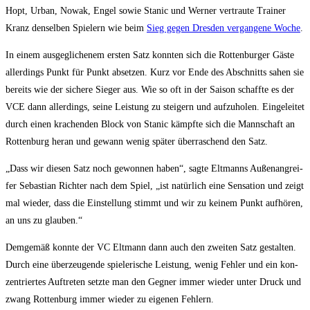
Hopt, Urban, Nowak, Engel sowie Sta­nic und Wer­ner ver­trau­te Trai­ner
Kranz den­sel­ben Spie­lern wie beim
Sieg gegen Dres­den ver­gan­ge­ne Woche
.
In einem aus­ge­gli­che­nem ers­ten Satz konn­ten sich die Rot­ten­bur­ger Gäs­te
aller­dings Punkt für Punkt abset­zen. Kurz vor Ende des Abschnitts sahen sie
bereits wie der siche­re Sie­ger aus. Wie so oft in der Sai­son schaff­te es der
VCE dann aller­dings, sei­ne Leis­tung zu stei­gern und auf­zu­ho­len. Ein­ge­lei­tet
durch einen kra­chen­den Block von Sta­nic kämpf­te sich die Mann­schaft an
Rot­ten­burg her­an und gewann wenig spä­ter über­ra­schend den Satz.
„Dass wir die­sen Satz noch gewon­nen haben“, sag­te Elt­manns Außen­an­grei­
fer Sebas­ti­an Rich­ter nach dem Spiel, „ist natür­lich eine Sen­sa­ti­on und zeigt
mal wie­der, dass die Ein­stel­lung stimmt und wir zu kei­nem Punkt auf­hö­ren,
an uns zu glauben.“
Dem­ge­mäß konn­te der VC Elt­mann dann auch den zwei­ten Satz gestal­ten.
Durch eine über­zeu­gen­de spie­le­ri­sche Leis­tung, wenig Feh­ler und ein kon­
zen­trier­tes Auf­tre­ten setz­te man den Geg­ner immer wie­der unter Druck und
zwang Rot­ten­burg immer wie­der zu eige­nen Fehlern.