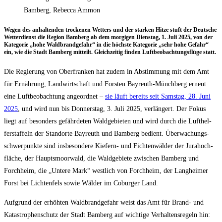
Bamberg, Rebecca Ammon
Wegen des anhal­ten­den tro­cke­nen Wet­ters und der star­ken Hit­ze stuft der Deut­sche
Wet­ter­dienst die Regi­on Bam­berg ab dem mor­gi­gen Diens­tag, 1. Juli 2025, von der
Kate­go­rie „hohe Wald­brand­ge­fahr“ in die höchs­te Kate­go­rie „sehr hohe Gefahr“
ein, wie die Stadt Bam­berg mit­teilt. Gleich­zei­tig fin­den Luft­be­ob­ach­tungs­flü­ge statt.
Die Regie­rung von Ober­fran­ken hat zudem in Abstim­mung mit dem Amt
für Ernäh­rung, Land­wirt­schaft und Fors­ten Bay­reuth-Münch­berg erneut
eine Luft­be­ob­ach­tung ange­ord­net –
sie läuft bereits seit Sams­tag, 28. Juni
2025
, und wird nun bis Don­ners­tag, 3. Juli 2025, ver­län­gert. Der Fokus
liegt auf beson­ders gefähr­de­ten Wald­ge­bie­ten und wird durch die Luft­hel­
fer­staf­feln der Stand­or­te Bay­reuth und Bam­berg bedient. Über­wa­chungs­
schwer­punk­te sind ins­be­son­de­re Kie­fern- und Fich­ten­wäl­der der Jura­hoch­
flä­che, der Hauptsmoor­wald, die Wald­ge­bie­te zwi­schen Bam­berg und
Forch­heim, die „Unte­re Mark“ west­lich von Forch­heim, der Lang­hei­mer
Forst bei Lich­ten­fels sowie Wäl­der im Cobur­ger Land.
Auf­grund der erhöh­ten Wald­brand­ge­fahr weist das Amt für Brand- und
Kata­stro­phen­schutz der Stadt Bam­berg auf wich­ti­ge Ver­hal­tens­re­geln hin: