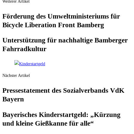
Weiterer Artikel
För­de­rung des Umwelt­mi­nis­te­ri­ums für
Bicy­cle Libe­ra­ti­on Front Bamberg
Unter­stüt­zung für nach­hal­ti­ge Bam­ber­ger
Fahrradkultur
Nächster Artikel
Pres­se­state­ment des Sozi­al­ver­bands VdK
Bayern
Baye­ri­sches Kin­der­start­geld: „Kür­zung
und klei­ne Gieß­kan­ne für alle“