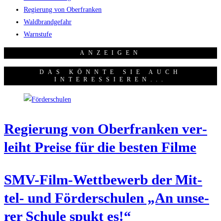
Regierung von Oberfranken
Waldbrandgefahr
Warnstufe
ANZEI­GEN
DAS KÖNNTE SIE AUCH
INTERESSIEREN...
Regie­rung von Ober­fran­ken ver­
leiht Prei­se für die bes­ten Filme
SMV-Film-Wett­be­werb der Mit­
tel- und För­der­schu­len „An unse­
rer Schu­le spukt es!“