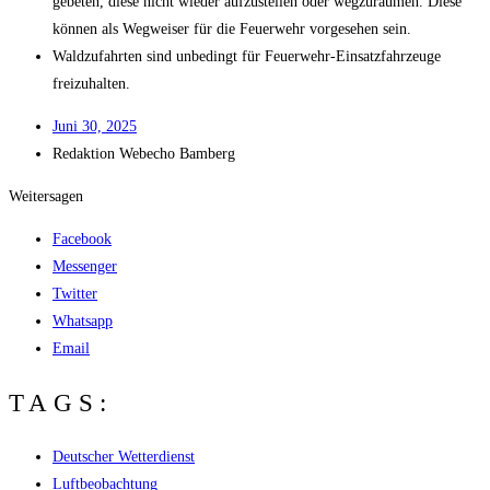
gebe­ten, die­se nicht wie­der auf­zu­stel­len oder weg­zu­räu­men. Die­se
kön­nen als Weg­wei­ser für die Feu­er­wehr vor­ge­se­hen sein.
Wald­zu­fahr­ten sind unbe­dingt für Feu­er­wehr-Ein­satz­fahr­zeu­ge
freizuhalten.
Juni 30, 2025
Redak­ti­on
Web­echo Bamberg
Weitersagen
Facebook
Messenger
Twitter
Whatsapp
Email
TAGS:
Deutscher Wetterdienst
Luftbeobachtung