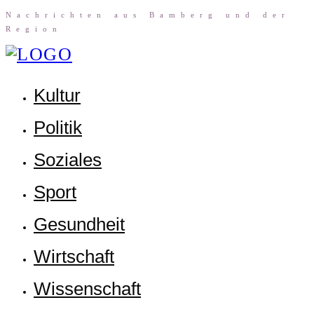
Nach­rich­ten aus Bam­berg und der
Region
Kul­tur
Poli­tik
Sozia­les
Sport
Gesund­heit
Wirt­schaft
Wis­sen­schaft