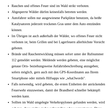
Rau­chen und offe­nes Feu­er sind im Wald strikt verboten.
Abge­sperr­te Wäl­der dür­fen kei­nes­falls betre­ten werden.
Auto­fah­rer sol­len nur aus­ge­wie­se­ne Park­plät­ze benut­zen, da hei­ße
Kata­ly­sa­to­ren jeder­zeit tro­cke­nes Gras unter dem Auto ent­zün­den
können.
Im Übri­gen ist auch außer­halb der Wäl­der, wo offe­nes Feu­er nicht
ver­bo­ten ist, beim Gril­len und bei Lager­feu­ern aller­höchs­te Vor­sicht
geboten.
Brän­de und Rauch­ent­wick­lung müs­sen sofort unter der Ruf­num­mer
112 gemel­det wer­den. Mel­den­de wer­den gebe­ten, eine mög­lichst
genaue Orts- bezie­hungs­wei­se Anfahrts­be­schrei­bung anzu­ge­ben;
sofern mög­lich, gern auch mit den GPS-Koor­di­na­ten aus Ihrem
Smart­phone oder mit­tels Hilfs­ap­ps wie „what3words“.
Falls not­wen­dig, wird gebe­ten, die ers­ten Ein­hei­ten der anrü­cken­den
Feu­er­wehr ein­zu­wei­sen, damit der Brand­herd schnel­ler bekämpft
wer­den kann.
Soll­ten im Wald umge­leg­te Ver­kehrs­py­lo­nen gefun­den wer­den, wird