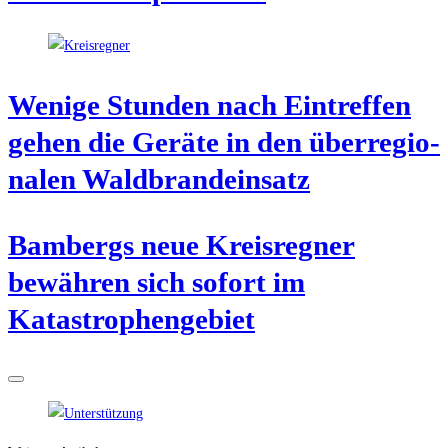
Weni­ge Stun­den nach Ein­tref­fen
gehen die Gerä­te in den über­re­gio­
na­len Waldbrandeinsatz
Bam­bergs neue Kreis­reg­ner
bewäh­ren sich sofort im
Katastrophengebiet