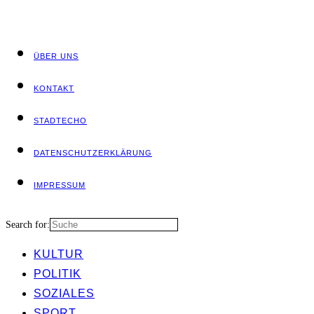
ÜBER UNS
KON­TAKT
STADT­ECHO
DATEN­SCHUTZ­ER­KLÄ­RUNG
IMPRES­SUM
Search for:
KUL­TUR
POLI­TIK
SOZIA­LES
SPORT