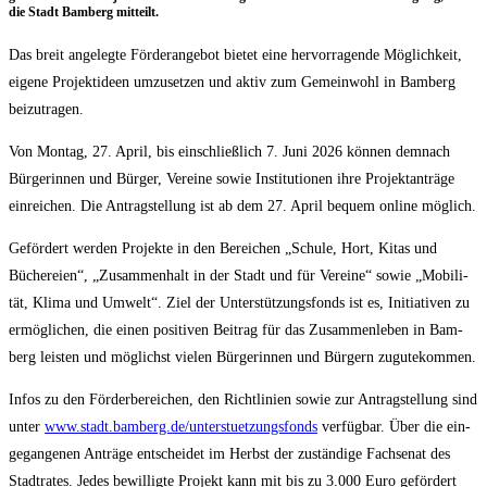
die Stadt Bam­berg mitteilt.
Das breit ange­leg­te För­der­an­ge­bot bie­tet eine her­vor­ra­gen­de Mög­lich­keit,
eige­ne Pro­jekt­ideen umzu­set­zen und aktiv zum Gemein­wohl in Bam­berg
beizutragen.
Von Mon­tag, 27. April, bis ein­schließ­lich 7. Juni 2026 kön­nen dem­nach
Bür­ge­rin­nen und Bür­ger, Ver­ei­ne sowie Insti­tu­tio­nen ihre Pro­jekt­an­trä­ge
ein­rei­chen. Die Antrag­stel­lung ist ab dem 27. April bequem online möglich.
Geför­dert wer­den Pro­jek­te in den Berei­chen „Schu­le, Hort, Kitas und
Büche­rei­en“, „Zusam­men­halt in der Stadt und für Ver­ei­ne“ sowie „Mobi­li­
tät, Kli­ma und Umwelt“. Ziel der Unter­stüt­zungs­fonds ist es, Initia­ti­ven zu
ermög­li­chen, die einen posi­ti­ven Bei­trag für das Zusam­men­le­ben in Bam­
berg leis­ten und mög­lichst vie­len Bür­ge­rin­nen und Bür­gern zugutekommen.
Infos zu den För­der­be­rei­chen, den Richt­li­ni­en sowie zur Antrag­stel­lung sind
unter
www.stadt.bamberg.de/unterstuetzungsfonds
ver­füg­bar. Über die ein­
ge­gan­ge­nen Anträ­ge ent­schei­det im Herbst der zustän­di­ge Fach­se­nat des
Stadt­ra­tes. Jedes bewil­lig­te Pro­jekt kann mit bis zu 3.000 Euro geför­dert