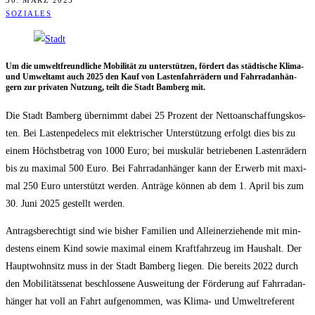
30. MÄRZ 2025
SOZIALES
Um die umwelt­freund­li­che Mobi­li­tät zu unter­stüt­zen, för­dert das städ­ti­sche Kli­ma-
und Umwelt­amt auch 2025 den Kauf von Las­ten­fahr­rä­dern und Fahr­rad­an­hän­
gern zur pri­va­ten Nut­zung, teilt die Stadt Bam­berg mit.
Die Stadt Bam­berg über­nimmt dabei 25 Pro­zent der Net­to­an­schaf­fungs­kos­
ten. Bei Las­ten­pe­delecs mit elek­tri­scher Unter­stüt­zung erfolgt dies bis zu
einem Höchst­be­trag von 1000 Euro; bei mus­ku­lär betrie­be­nen Las­ten­rä­dern
bis zu maxi­mal 500 Euro. Bei Fahr­rad­an­hän­ger kann der Erwerb mit maxi­
mal 250 Euro unter­stützt wer­den. Anträ­ge kön­nen ab dem 1. April bis zum
30. Juni 2025 gestellt werden.
Antrags­be­rech­tigt sind wie bis­her Fami­li­en und Allein­er­zie­hen­de mit min­
des­tens einem Kind sowie maxi­mal einem Kraft­fahr­zeug im Haus­halt. Der
Haupt­wohn­sitz muss in der Stadt Bam­berg lie­gen. Die bereits 2022 durch
den Mobi­li­täts­se­nat beschlos­se­ne Aus­wei­tung der För­de­rung auf Fahr­rad­an­
hän­ger hat voll an Fahrt auf­ge­nom­men, was Kli­ma- und Umwelt­re­fe­rent