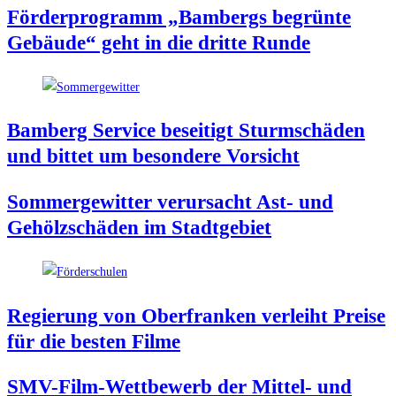
För­der­pro­gramm „Bam­bergs begrün­te
Gebäu­de“ geht in die drit­te Runde
Bam­berg Ser­vice besei­tigt Sturm­schä­den
und bit­tet um beson­de­re Vorsicht
Som­mer­ge­wit­ter ver­ur­sacht Ast- und
Gehölz­schä­den im Stadtgebiet
Regie­rung von Ober­fran­ken ver­leiht Prei­se
für die bes­ten Filme
SMV-Film-Wett­be­werb der Mit­tel- und