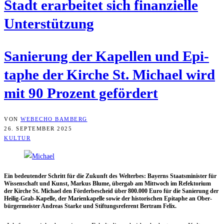
Stadt erar­bei­tet sich finan­zi­el­le
Unterstützung
Sanie­rung der Kapel­len und Epi­
ta­phe der Kir­che St. Micha­el wird
mit 90 Pro­zent gefördert
VON
WEBECHO BAMBERG
26. SEPTEMBER 2025
KULTUR
Ein bedeu­ten­der Schritt für die Zukunft des Welt­erbes: Bay­erns Staats­mi­nis­ter für
Wis­sen­schaft und Kunst, Mar­kus Blu­me, über­gab am Mitt­woch im Refek­to­ri­um
der Kir­che St. Micha­el den För­der­be­scheid über 800.000 Euro für die Sanie­rung der
Hei­lig-Grab-Kapel­le, der Mari­en­ka­pel­le sowie der his­to­ri­schen Epi­ta­phe an Ober­
bür­ger­meis­ter Andre­as Star­ke und Stif­tungs­re­fe­rent Bert­ram Felix.