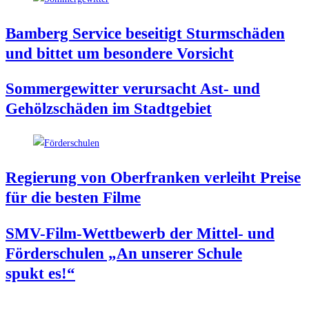
Bam­berg Ser­vice besei­tigt Sturm­schä­den
und bit­tet um beson­de­re Vorsicht
Som­mer­ge­wit­ter ver­ur­sacht Ast- und
Gehölz­schä­den im Stadtgebiet
Regie­rung von Ober­fran­ken ver­leiht Prei­se
für die bes­ten Filme
SMV-Film-Wett­be­werb der Mit­tel- und
För­der­schu­len „An unse­rer Schu­le
spukt es!“