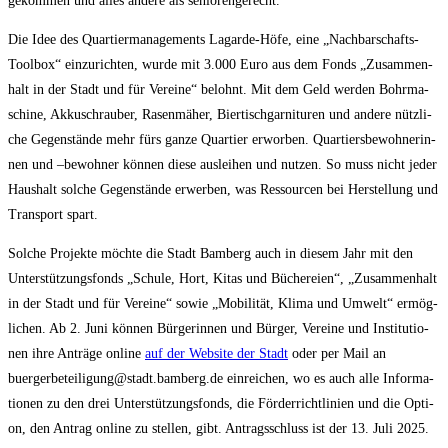
gekom­men und alles ande­re als seniorengerecht.
Die Idee des Quar­tier­ma­nage­ments Lag­ar­de-Höfe, eine „Nach­bar­schafts-
Tool­box“ ein­zu­rich­ten, wur­de mit 3.000 Euro aus dem Fonds „Zusam­men­
halt in der Stadt und für Ver­ei­ne“ belohnt. Mit dem Geld wer­den Bohr­ma­
schi­ne, Akku­schrau­ber, Rasen­mä­her, Bier­tisch­gar­ni­tu­ren und ande­re nütz­li­
che Gegen­stän­de mehr fürs gan­ze Quar­tier erwor­ben. Quar­tiers­be­woh­ne­rin­
nen und –bewoh­ner kön­nen die­se aus­lei­hen und nut­zen. So muss nicht jeder
Haus­halt sol­che Gegen­stän­de erwer­ben, was Res­sour­cen bei Her­stel­lung und
Trans­port spart.
Sol­che Pro­jek­te möch­te die Stadt Bam­berg auch in die­sem Jahr mit den
Unter­stüt­zungs­fonds „Schu­le, Hort, Kitas und Büche­rei­en“, „Zusam­men­halt
in der Stadt und für Ver­ei­ne“ sowie „Mobi­li­tät, Kli­ma und Umwelt“ ermög­
li­chen. Ab 2. Juni kön­nen Bür­ge­rin­nen und Bür­ger, Ver­ei­ne und Insti­tu­tio­
nen ihre Anträ­ge online
auf der Web­site der Stadt
oder per Mail an
buergerbeteiligung@stadt.bamberg.de ein­rei­chen, wo es auch alle Infor­ma­
tio­nen zu den drei Unter­stüt­zungs­fonds, die För­der­richt­li­ni­en und die Opti­
on, den Antrag online zu stel­len, gibt. Antrags­schluss ist der 13. Juli 2025.