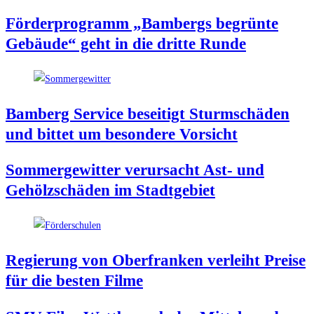
För­der­pro­gramm „Bam­bergs begrün­te
Gebäu­de“ geht in die drit­te Runde
Bam­berg Ser­vice besei­tigt Sturm­schä­den
und bit­tet um beson­de­re Vorsicht
Som­mer­ge­wit­ter ver­ur­sacht Ast- und
Gehölz­schä­den im Stadtgebiet
Regie­rung von Ober­fran­ken ver­leiht Prei­se
für die bes­ten Filme