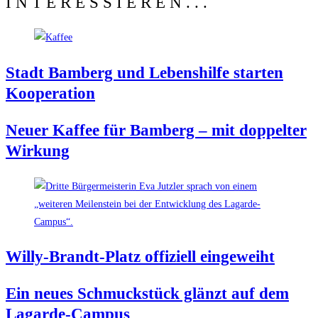
INTERESSIEREN...
Stadt Bam­berg und Lebens­hil­fe star­ten
Kooperation
Neu­er Kaf­fee für Bam­berg – mit dop­pel­ter
Wirkung
Wil­ly-Brandt-Platz offi­zi­ell eingeweiht
Ein neu­es Schmuck­stück glänzt auf dem
Lagarde-Campus