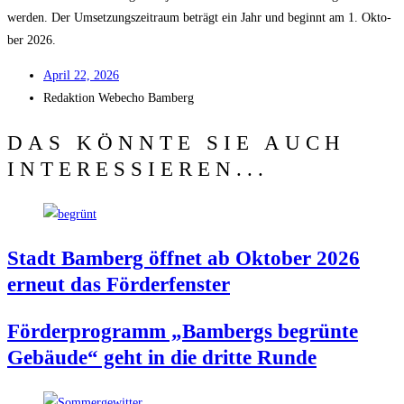
wer­den. Der Umset­zungs­zeit­raum beträgt ein Jahr und beginnt am 1. Okto­
ber 2026.
April 22, 2026
Redak­ti­on
Web­echo Bamberg
DAS KÖNNTE SIE AUCH
INTERESSIEREN...
Stadt Bam­berg öff­net ab Okto­ber 2026
erneut das Förderfenster
För­der­pro­gramm „Bam­bergs begrün­te
Gebäu­de“ geht in die drit­te Runde