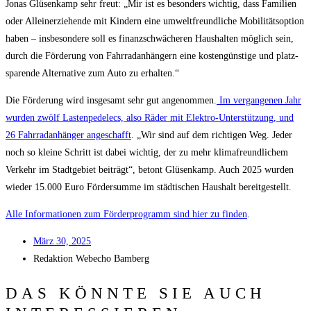
Jonas Glüsen­kamp sehr freut: „Mir ist es beson­ders wich­tig, dass Fami­li­en
oder Allein­er­zie­hen­de mit Kin­dern eine umwelt­freund­li­che Mobi­li­täts­op­ti­on
haben – ins­be­son­de­re soll es finanz­schwä­che­ren Haus­hal­ten mög­lich sein,
durch die För­de­rung von Fahr­rad­an­hän­gern eine kos­ten­güns­ti­ge und platz­
spa­ren­de Alter­na­ti­ve zum Auto zu erhalten.“
Die För­de­rung wird ins­ge­samt sehr gut ange­nom­men.
Im ver­gan­ge­nen Jahr
wur­den zwölf Las­ten­pe­delecs, also Räder mit Elek­tro-Unter­stüt­zung, und
26 Fahr­rad­an­hän­ger ange­schafft
. „Wir sind auf dem rich­ti­gen Weg. Jeder
noch so klei­ne Schritt ist dabei wich­tig, der zu mehr kli­ma­freund­li­chem
Ver­kehr im Stadt­ge­biet bei­trägt“, betont Glüsen­kamp. Auch 2025 wur­den
wie­der 15.000 Euro För­der­sum­me im städ­ti­schen Haus­halt bereitgestellt.
Alle Infor­ma­tio­nen zum För­der­pro­gramm sind hier zu fin­den
.
März 30, 2025
Redak­ti­on
Web­echo Bamberg
DAS KÖNNTE SIE AUCH