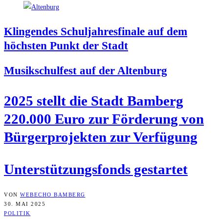
Klin­gen­des Schul­jah­res­fi­na­le auf dem
höchs­ten Punkt der Stadt
Musik­schul­fest auf der Altenburg
2025 stellt die Stadt Bam­berg
220.000 Euro zur För­de­rung von
Bür­ger­pro­jek­ten zur Verfügung
Unter­stüt­zungs­fonds gestartet
VON
WEBECHO BAMBERG
30. MAI 2025
POLITIK