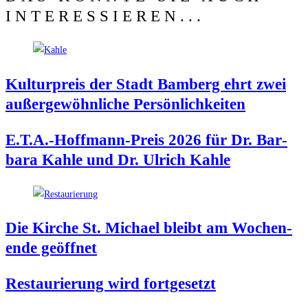
INTERESSIEREN...
Kul­tur­preis der Stadt Bam­berg ehrt zwei
außer­ge­wöhn­li­che Persönlichkeiten
E.T.A.-Hoffmann-Preis 2026 für Dr. Bar­
ba­ra Kah­le und Dr. Ulrich Kahle
Die Kir­che St. Micha­el bleibt am Wochen­
en­de geöffnet
Restau­rie­rung wird fortgesetzt