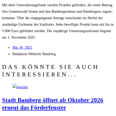
Mit allen Unter­stüt­zungs­fonds wer­den Pro­jek­te geför­dert, die einen Bei­trag
fürs Gemein­wohl leis­ten und den Bam­ber­ge­rin­nen und Bam­ber­gern zugu­te­
kom­men. Über die ein­ge­gan­ge­nen Anträ­ge ent­schei­det im Herbst der
zustän­di­ge Fach­se­nat des Stadt­ra­tes. Jedes bewil­lig­te Pro­jekt kann mit bis zu
5.000 Euro geför­dert wer­den. Der ein­jäh­ri­ge Umset­zungs­zeit­raum beginnt
am 1. Novem­ber 2025.
Mai 30, 2025
Redak­ti­on
Web­echo Bamberg
DAS KÖNNTE SIE AUCH
INTERESSIEREN...
Stadt Bam­berg öff­net ab Okto­ber 2026
erneut das Förderfenster