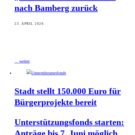
nach Bam­berg zurück
23. APRIL 2026
Die Stadt Bamberg ist zum 1. April 2026 erneut in das
Bundesprogramm „Demokratie leben!“ aufgenommen worden, wie
die Stadt Bamberg mitteilt.
... weiter
Stadt stellt 150.000 Euro für
Bür­ger­pro­jek­te bereit
Unter­stüt­zungs­fonds star­ten:
Anträ­ge bis 7. Juni möglich