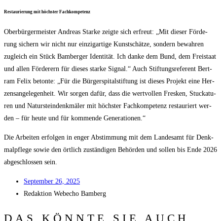
Restau­rie­rung mit höchs­ter Fachkompetenz
Ober­bür­ger­meis­ter Andre­as Star­ke zeig­te sich erfreut: „Mit die­ser För­de­
rung sichern wir nicht nur ein­zig­ar­ti­ge Kunst­schät­ze, son­dern bewah­ren
zugleich ein Stück Bam­ber­ger Iden­ti­tät. Ich dan­ke dem Bund, dem Frei­staat
und allen För­de­rern für die­ses star­ke Signal.“ Auch Stif­tungs­re­fe­rent Bert­
ram Felix beton­te: „Für die Bür­ger­spi­tal­stif­tung ist die­ses Pro­jekt eine Her­
zens­an­ge­le­gen­heit. Wir sor­gen dafür, dass die wert­vol­len Fres­ken, Stu­cka­tu­
ren und Natur­stein­denk­mä­ler mit höchs­ter Fach­kom­pe­tenz restau­riert wer­
den – für heu­te und für kom­men­de Generationen.“
Die Arbei­ten erfol­gen in enger Abstim­mung mit dem Lan­des­amt für Denk­
mal­pfle­ge sowie den ört­lich zustän­di­gen Behör­den und sol­len bis Ende 2026
abge­schlos­sen sein.
Sep­tem­ber 26, 2025
Redak­ti­on
Web­echo Bamberg
DAS KÖNNTE SIE AUCH