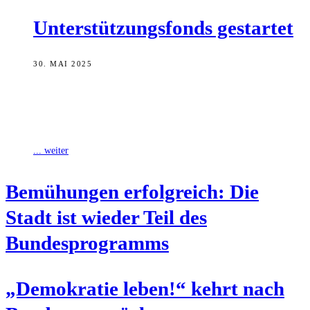
Unter­stüt­zungs­fonds gestartet
30. MAI 2025
Vom 2. Juni bis 13. Juli 2025 können die Anträge für die
Unterstützungsfonds der Stadt Bamberg gestellt werden. Insgesamt
stehen wieder 220.000
... weiter
Bemü­hun­gen erfolg­reich: Die
Stadt ist wie­der Teil des
Bundesprogramms
„Demo­kra­tie leben!“ kehrt nach