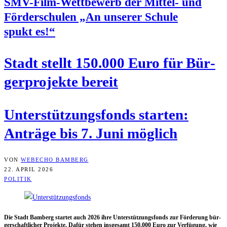
SMV-Film-Wett­be­werb der Mit­tel- und
För­der­schu­len „An unse­rer Schu­le
spukt es!“
Stadt stellt 150.000 Euro für Bür­
ger­pro­jek­te bereit
Unter­stüt­zungs­fonds star­ten:
Anträ­ge bis 7. Juni möglich
VON
WEBECHO BAMBERG
22. APRIL 2026
POLITIK
Die Stadt Bam­berg star­tet auch 2026 ihre Unter­stüt­zungs­fonds zur För­de­rung bür­
ger­schaft­li­cher Pro­jek­te. Dafür ste­hen ins­ge­samt 150.000 Euro zur Ver­fü­gung, wie