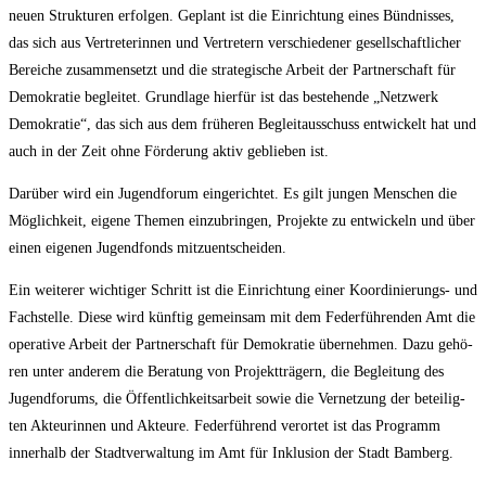
neu­en Struk­tu­ren erfol­gen. Geplant ist die Ein­rich­tung eines Bünd­nis­ses,
das sich aus Ver­tre­te­rin­nen und Ver­tre­tern ver­schie­de­ner gesell­schaft­li­cher
Berei­che zusam­men­setzt und die stra­te­gi­sche Arbeit der Part­ner­schaft für
Demo­kra­tie beglei­tet. Grund­la­ge hier­für ist das bestehen­de „Netz­werk
Demo­kra­tie“, das sich aus dem frü­he­ren Begleit­aus­schuss ent­wi­ckelt hat und
auch in der Zeit ohne För­de­rung aktiv geblie­ben ist.
Dar­über wird ein Jugend­fo­rum ein­ge­rich­tet. Es gilt jun­gen Men­schen die
Mög­lich­keit, eige­ne The­men ein­zu­brin­gen, Pro­jek­te zu ent­wi­ckeln und über
einen eige­nen Jugend­fonds mitzuentscheiden.
Ein wei­te­rer wich­ti­ger Schritt ist die Ein­rich­tung einer Koor­di­nie­rungs- und
Fach­stel­le. Die­se wird künf­tig gemein­sam mit dem Feder­füh­ren­den Amt die
ope­ra­ti­ve Arbeit der Part­ner­schaft für Demo­kra­tie über­neh­men. Dazu gehö­
ren unter ande­rem die Bera­tung von Pro­jekt­trä­gern, die Beglei­tung des
Jugend­fo­rums, die Öffent­lich­keits­ar­beit sowie die Ver­net­zung der betei­lig­
ten Akteu­rin­nen und Akteu­re. Feder­füh­rend ver­or­tet ist das Pro­gramm
inner­halb der Stadt­ver­wal­tung im Amt für Inklu­si­on der Stadt Bamberg.