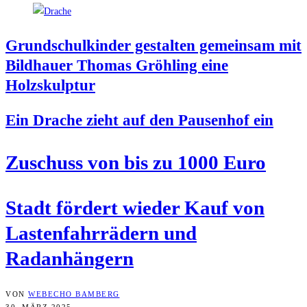
Grund­schul­kin­der gestal­ten gemein­sam mit
Bild­hau­er Tho­mas Gröh­ling eine
Holzskulptur
Ein Dra­che zieht auf den Pau­sen­hof ein
Zuschuss von bis zu 1000 Euro
Stadt för­dert wie­der Kauf von
Las­ten­fahr­rä­dern und
Radanhängern
VON
WEBECHO BAMBERG