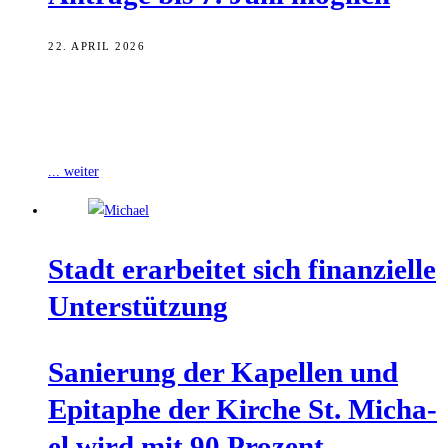
22. APRIL 2026
Die Stadt Bamberg startet auch 2026 ihre Unterstützungsfonds zur
Förderung bürgerschaftlicher Projekte. Dafür stehen insgesamt
150.000 Euro zur Verfügung, wie die Stadt
... weiter
Stadt erar­bei­tet sich finan­zi­el­le
Unterstützung
Sanie­rung der Kapel­len und
Epi­ta­phe der Kir­che St. Micha­
el wird mit 90 Pro­zent