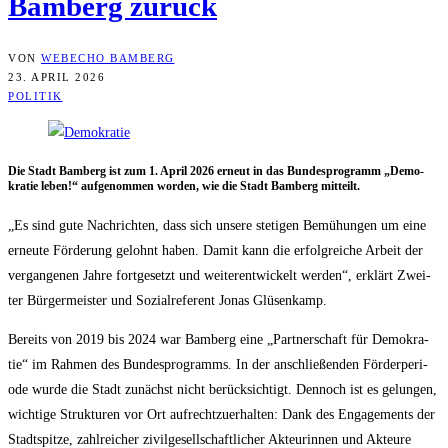
Bam­berg zurück
VON
WEBECHO BAMBERG
23. APRIL 2026
POLITIK
Die Stadt Bam­berg ist zum 1. April 2026 erneut in das Bun­des­pro­gramm „Demo­
kra­tie leben!“ auf­ge­nom­men wor­den, wie die Stadt Bam­berg mitteilt.
„Es sind gute Nach­rich­ten, dass sich unse­re ste­ti­gen Bemü­hun­gen um eine
erneu­te För­de­rung gelohnt haben. Damit kann die erfolg­rei­che Arbeit der
ver­gan­ge­nen Jah­re fort­ge­setzt und wei­ter­ent­wi­ckelt wer­den“, erklärt Zwei­
ter Bür­ger­meis­ter und Sozi­al­re­fe­rent Jonas Glüsenkamp.
Bereits von 2019 bis 2024 war Bam­berg eine „Part­ner­schaft für Demo­kra­
tie“ im Rah­men des Bun­des­pro­gramms. In der anschlie­ßen­den För­der­pe­ri­
ode wur­de die Stadt zunächst nicht berück­sich­tigt. Den­noch ist es gelun­gen,
wich­ti­ge Struk­tu­ren vor Ort auf­recht­zu­er­hal­ten: Dank des Enga­ge­ments der
Stadt­spit­ze, zahl­rei­cher zivil­ge­sell­schaft­li­cher Akteu­rin­nen und Akteu­re