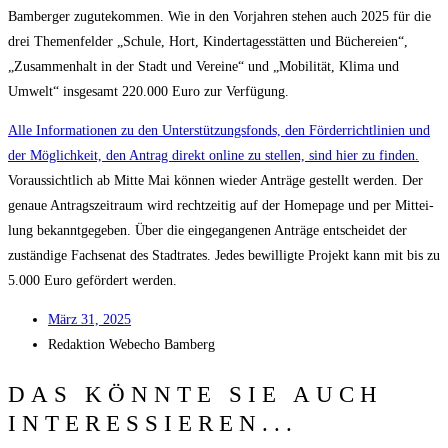
Bam­ber­ger zugu­te­kom­men. Wie in den Vor­jah­ren ste­hen auch 2025 für die
drei The­men­fel­der „Schu­le, Hort, Kin­der­ta­ges­stät­ten und Büche­rei­en“,
„Zusam­men­halt in der Stadt und Ver­ei­ne“ und „Mobi­li­tät, Kli­ma und
Umwelt“ ins­ge­samt 220.000 Euro zur Verfügung.
Alle Infor­ma­tio­nen zu den Unter­stüt­zungs­fonds, den För­der­richt­li­ni­en und
der Mög­lich­keit, den Antrag direkt online zu stel­len, sind hier zu fin­den.
Vor­aus­sicht­lich ab Mit­te Mai kön­nen wie­der Anträ­ge gestellt wer­den. Der
genaue Antrags­zeit­raum wird recht­zei­tig auf der Home­page und per Mit­tei­
lung bekannt­ge­ge­ben. Über die ein­ge­gan­ge­nen Anträ­ge ent­schei­det der
zustän­di­ge Fach­se­nat des Stadt­ra­tes. Jedes bewil­lig­te Pro­jekt kann mit bis zu
5.000 Euro geför­dert werden.
März 31, 2025
Redak­ti­on
Web­echo Bamberg
DAS KÖNNTE SIE AUCH
INTERESSIEREN...