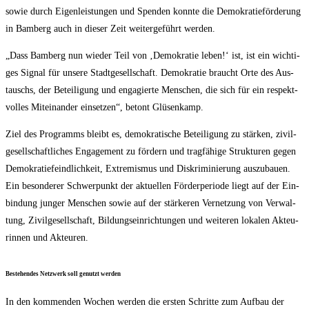
sowie durch Eigen­leis­tun­gen und Spen­den konn­te die Demo­kra­tie­för­de­rung
in Bam­berg auch in die­ser Zeit wei­ter­ge­führt werden.
„Dass Bam­berg nun wie­der Teil von ‚Demo­kra­tie leben!‘ ist, ist ein wich­ti­
ges Signal für unse­re Stadt­ge­sell­schaft. Demo­kra­tie braucht Orte des Aus­
tauschs, der Betei­li­gung und enga­gier­te Men­schen, die sich für ein respekt­
vol­les Mit­ein­an­der ein­set­zen“, betont Glüsenkamp.
Ziel des Pro­gramms bleibt es, demo­kra­ti­sche Betei­li­gung zu stär­ken, zivil­
ge­sell­schaft­li­ches Enga­ge­ment zu för­dern und trag­fä­hi­ge Struk­tu­ren gegen
Demo­kra­tie­feind­lich­keit, Extre­mis­mus und Dis­kri­mi­nie­rung aus­zu­bau­en.
Ein beson­de­rer Schwer­punkt der aktu­el­len För­der­pe­ri­ode liegt auf der Ein­
bin­dung jun­ger Men­schen sowie auf der stär­ke­ren Ver­net­zung von Ver­wal­
tung, Zivil­ge­sell­schaft, Bil­dungs­ein­rich­tun­gen und wei­te­ren loka­len Akteu­
rin­nen und Akteuren.
Bestehen­des Netz­werk soll genutzt werden
In den kom­men­den Wochen wer­den die ers­ten Schrit­te zum Auf­bau der