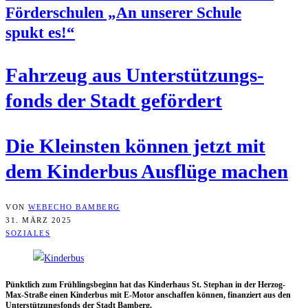
För­der­schu­len „An unse­rer Schu­le
spukt es!“
Fahr­zeug aus Unter­stüt­zungs­
fonds der Stadt gefördert
Die Kleins­ten kön­nen jetzt mit
dem Kin­der­bus Aus­flü­ge machen
VON
WEBECHO BAMBERG
31. MÄRZ 2025
SOZIALES
Pünkt­lich zum Früh­lings­be­ginn hat das Kin­der­haus St. Ste­phan in der Her­zog-
Max-Stra­ße einen Kin­der­bus mit E‑Motor anschaf­fen kön­nen, finan­ziert aus den
Unter­stüt­zungs­fonds der Stadt Bamberg.