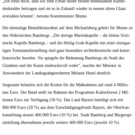
„Ich freue mich, dass wir zum Erhalt die­ser bei­den bedeut­sa­men Kul­tur­
denk­mä­ler bei­tra­gen und sie so in Zukunft wie­der in neu­em altem Glanz
erstrah­len kön­nen“, beton­te Kunst­mi­nis­ter Blume.
Die ehe­ma­li­ge Bene­dik­ti­ner­ab­tei auf dem Micha­els­berg gehört für Blu­me zu
den Wahr­zei­chen Bam­bergs. „Die dor­ti­ge Mari­en­ka­pel­le – die klei­ne Six­ti­
ni­sche Kapel­le Bam­bergs – und die Hei­lig-Grab-Kapel­le mit einer ein­zig­ar­
ti­gen Toten­tanz­dar­stel­lung sind ganz beson­de­re archi­tek­to­ni­sche und kunst­
his­to­ri­sche Juwe­len. Sie spie­geln die Bedeu­tung Bam­bergs als Stadt des
Glau­bens und der Kunst ein­drucks­voll wider“, mach­te der Minis­ter in
Anwe­sen­heit der Land­tags­ab­ge­ord­ne­ten Mela­nie Huml deutlich.
Ins­ge­samt belau­fen sich die Kos­ten für die Maß­nah­men auf rund 4 Mil­lio­
nen Euro. Der Bund stellt im Rah­men des Pro­gramms Kul­tur­In­vest 2 Mil­
lio­nen Euro zur Ver­fü­gung (50 %). Das Land Bay­ern betei­ligt sich mit
800.000 Euro (20 %) aus dem Ent­schä­di­gungs­fonds Bay­ern, die Ober­fran­
ken­stif­tung steu­ert 400.000 Euro (10 %) bei. Stadt Bam­berg und Bür­ger­spi­
tal­stif­tung über­neh­men jeweils wei­te­re 400.000 Euro (jeweils 10 %).