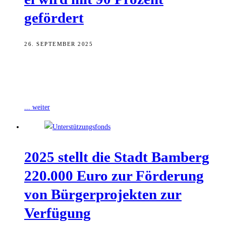
gefördert
26. SEPTEMBER 2025
Ein bedeutender Schritt für die Zukunft des Welterbes: Bayerns
Staatsminister für Wissenschaft und Kunst, Markus Blume, übergab
am Mittwoch im Refektorium der
... weiter
2025 stellt die Stadt Bam­berg
220.000 Euro zur För­de­rung
von Bür­ger­pro­jek­ten zur
Verfügung