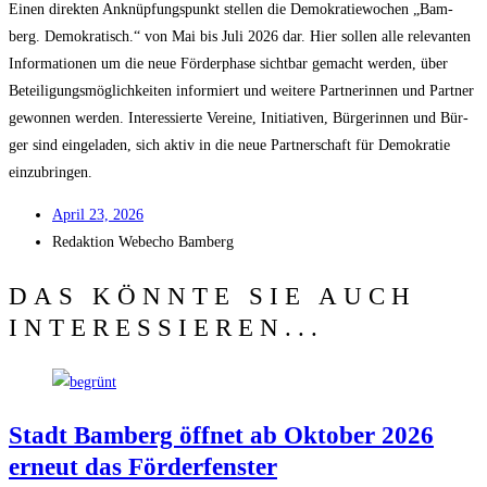
Einen direk­ten Anknüp­fungs­punkt stel­len die Demo­kra­tie­wo­chen „Bam­
berg. Demo­kra­tisch.“ von Mai bis Juli 2026 dar. Hier sol­len alle rele­van­ten
Infor­ma­tio­nen um die neue För­der­pha­se sicht­bar gemacht wer­den, über
Betei­li­gungs­mög­lich­kei­ten infor­miert und wei­te­re Part­ne­rin­nen und Part­ner
gewon­nen wer­den. Inter­es­sier­te Ver­ei­ne, Initia­ti­ven, Bür­ge­rin­nen und Bür­
ger sind ein­ge­la­den, sich aktiv in die neue Part­ner­schaft für Demo­kra­tie
einzubringen.
April 23, 2026
Redak­ti­on
Web­echo Bamberg
DAS KÖNNTE SIE AUCH
INTERESSIEREN...
Stadt Bam­berg öff­net ab Okto­ber 2026
erneut das Förderfenster