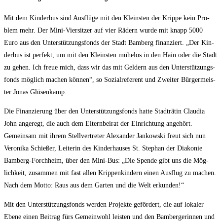
Mit dem Kin­der­bus sind Aus­flü­ge mit den Kleins­ten der Krip­pe kein Pro­
blem mehr. Der Mini-Vier­sit­zer auf vier Rädern wur­de mit knapp 5000
Euro aus den Unter­stüt­zungs­fonds der Stadt Bam­berg finan­ziert. „Der Kin­
der­bus ist per­fekt, um mit den Kleins­ten mühe­los in den Hain oder die Stadt
zu gehen. Ich freue mich, dass wir das mit Gel­dern aus den Unter­stüt­zungs­
fonds mög­lich machen kön­nen“, so Sozi­al­re­fe­rent und Zwei­ter Bür­ger­meis­
ter Jonas Glüsenkamp.
Die Finan­zie­rung über den Unter­stüt­zungs­fonds hat­te Stadt­rä­tin Clau­dia
John ange­regt, die auch dem Eltern­bei­rat der Ein­rich­tung ange­hört.
Gemein­sam mit ihrem Stell­ver­tre­ter Alex­an­der Jan­kow­ski freut sich nun
Vero­ni­ka Schie­ßer, Lei­te­rin des Kin­der­hau­ses St. Ste­phan der Dia­ko­nie
Bam­berg-Forch­heim, über den Mini-Bus: „Die Spen­de gibt uns die Mög­
lich­keit, zusam­men mit fast allen Krip­pen­kin­dern einen Aus­flug zu machen.
Nach dem Mot­to: Raus aus dem Gar­ten und die Welt erkunden!“
Mit den Unter­stüt­zungs­fonds wer­den Pro­jek­te geför­dert, die auf loka­ler
Ebe­ne einen Bei­trag fürs Gemein­wohl leis­ten und den Bam­ber­ge­rin­nen und