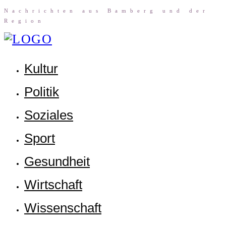
Nach­rich­ten aus Bam­berg und der
Region
Kul­tur
Poli­tik
Sozia­les
Sport
Gesund­heit
Wirt­schaft
Wis­sen­schaft