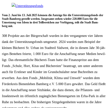
Vom 2. Juni bis 13. Juli 2025 kön­nen die Anträ­ge für die Unter­stüt­zungs­fonds der
Stadt Bam­berg gestellt wer­den. Ins­ge­samt ste­hen wie­der 220.000 Euro für die
Umset­zung von Ideen in drei Teil­be­rei­chen zur Ver­fü­gung, teilt die Stadt Bam­
berg mit.
308 Pro­jek­te aus der Bür­ger­schaft wur­den in den ver­gan­ge­nen vier Jah­ren
dank der Unter­stüt­zungs­fonds umge­setzt. 2024 wur­den zum Bei­spiel der
klei­nen Büche­rei St. Urban im Stadt­teil Süd­west, die in die­sem Jahr 30-jäh­
ri­ges Bestehen fei­er­te, 1.000 Euro für die Anschaf­fung neu­er Medi­en bewil­
ligt. Das ehren­amt­li­che Büche­rei-Team hat­te die Finanz­sprit­ze aus dem
Fonds „Schu­le, Hort, Kitas und Büche­rei­en“ bean­tragt, um unter ande­rem
auch für Erst­le­ser und Kin­der im Grund­schul­al­ter neue Buch­rei­hen zu
erwer­ben. Aus dem Fonds „Mobi­li­tät, Kli­ma und Umwelt“ wur­den dem
För­der­kreis Bie­nen­le­ben Bam­berg e.V. 5.000 Euro gewährt. Das Geld fließt
in die Anschaf­fung neu­er Sitz­bän­ke, die dazu die­nen, die Pflan­zen- und
Insek­ten­welt im öffent­lich zugäng­li­chen Bie­nen­gar­ten im Erba-Park in aller
Ruhe zu beob­ach­ten. Die bis­he­ri­gen Sitz­ge­le­gen­hei­ten waren in die Jah­re